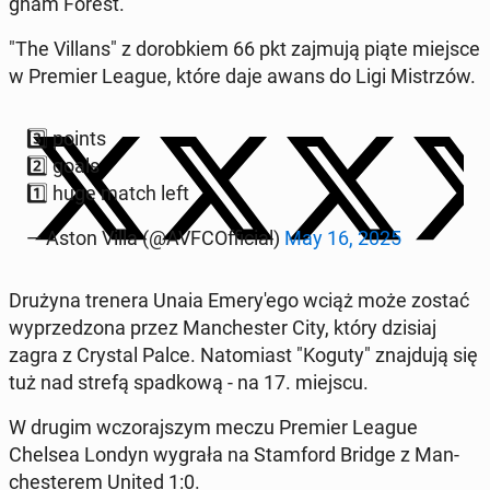
gham Forest.
"The Villans" z do­rob­kiem 66 pkt zajmują piąte miejsce
w Premier League, które daje awans do Ligi Mi­strzów.
3️⃣ points
2️⃣ goals
1️⃣ huge match left
— Aston Villa (@AVF­COf­fi­cial)
May 16, 2025
Drużyna trenera Unaia Eme­ry­'e­go wciąż może zostać
wy­prze­dzo­na przez Man­che­ster City, który dzisiaj
zagra z Crystal Palce. Na­to­miast "Koguty" znaj­du­ją się
tuż nad strefą spad­ko­wą - na 17. miejscu.
W drugim wczo­raj­szym meczu Premier League
Chelsea Londyn wygrała na Stam­ford Bridge z Man­
che­ste­rem United 1:0.