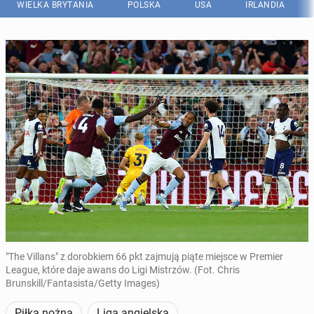
WIELKA BRYTANIA
POLSKA
USA
IRLANDIA
"The Villans" z dorobkiem 66 pkt zajmują piąte miejsce w Premier
League, które daje awans do Ligi Mistrzów. (Fot. Chris
Brunskill/Fantasista/Getty Images)
Piłka nożna
Liga angielska