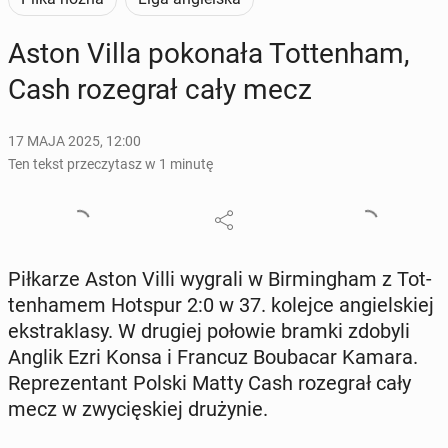
Aston Villa po­ko­na­ła Tot­ten­ham,
Cash ro­ze­grał cały mecz
17 MAJA 2025, 12:00
Ten tekst przeczytasz w 1 minutę
Pił­ka­rze Aston Villi wygrali w Bir­ming­ham z Tot­
ten­ha­mem Hotspur 2:0 w 37. kolejce an­giel­skiej
eks­tra­kla­sy. W drugiej połowie bramki zdobyli
Anglik Ezri Konsa i Francuz Bo­uba­car Kamara.
Re­pre­zen­tant Polski Matty Cash ro­ze­grał cały
mecz w zwy­cię­skiej dru­ży­nie.