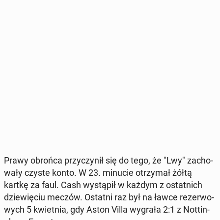
Prawy obrońca przy­czy­nił się do tego, że "Lwy" za­cho­
wa­ły czyste konto. W 23. minucie otrzy­mał żółtą
kartkę za faul. Cash wy­stą­pił w każdym z ostat­nich
dzie­wię­ciu meczów. Ostatni raz był na ławce re­zer­wo­
wych 5 kwiet­nia, gdy Aston Villa wygrała 2:1 z Not­tin­