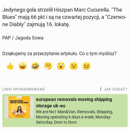
Je­dy­ne­go gola strze­lił Hiszpan Marc Cu­cu­rel­la. "The
Blues" mają 66 pkt i są na czwar­tej pozycji, a "Czer­wo­
ne Diabły" zajmują 16. lokatę.
PAP / Jagoda Sowa
Dziękujemy za przeczytanie artykułu. Co o tym myślisz?
LINKI SPONSOROWANE
JAK DODAĆ?
european removals moving shipping
storage uk-eu
We are No1 Man&Van, Removals, Shipping,
Moving operating 6 days a week, Monday-
Saturday, Door to Door.