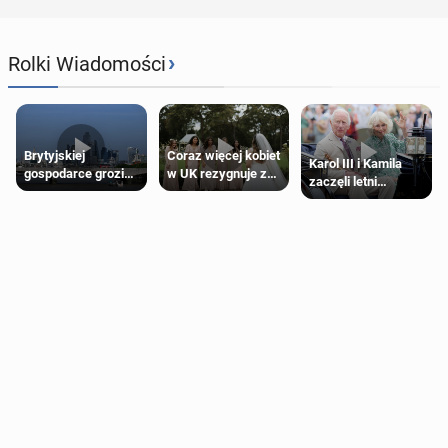
›
Rolki Wiadomości
Brytyjskiej
Coraz więcej kobiet
Karol III i Kamila
gospodarce grozi
w UK rezygnuje z
zaczęli letni
recesja, jeśli
roli druhny na
odpoczynek po
kryzys na Bliskim
ślubie
Igrzyskach
Wschodzie się
Wspólnoty w
przedłuży
Glasgow