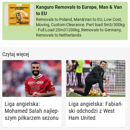
Kanguro Removals to Europe, Man & Van
to EU
Removals to Poland, Man&Van to EU, Low Cost,
Moving, Custom Clearance. Part load 5m3/300kg
- Full Load 20m31200kg, Removals to Germany,
Removals to Netherlands
Czytaj więcej
Liga an­giel­ska:
Liga an­giel­ska: Fa­biań­
Mohamed Salah naj­lep­
ski od­cho­dzi z West
szym pił­ka­rzem sezonu
Ham United