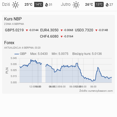
Dziś
Jutro
25°C
26°C
14°C
13°C
31
27
Kurs NBP
Z DNIA: 6 SIERPNIA
5.0219
4.3050
3.7320
GBP
EUR
USD
-0.0144
-0.0068
-0.0148
4.6080
CHF
-0.0164
Forex
AKTUALIZACJA:
6 SIERPNIA, 03:20
Źródło: currencybeacon.com