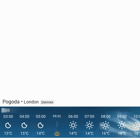
Pogoda
•
London
ZMIANA
Dziś
03:00
04:00
05:00
05:32
06:00
07:00
08:00
09:00
10:
15°C
15°C
14°C
14°C
14°C
16°C
18°C
18