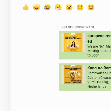
LINKI SPONSOROWANE
european rem
eu
We are No1 Man
Moving operati
to Door.
Kanguro Remo
Removals to Po
Custom Clearan
20m31200kg, R
Netherlands