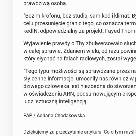
praw­dzi­wą osobą.
"Bez mi­kro­fo­nu, bez studia, sam kod i klimat. 
celu prze­su­nię­cie granic tego, co oznacza ter
ke­dIN, od­po­wie­dzial­ny za projekt, Fayed Thom
Wy­ja­wie­nie prawdy o Thy zbul­wer­so­wa­ło słu­cha
w całej sprawie. Zdaniem wielu, od razu powinno
który słychać na falach ra­dio­wych, został wy­ge­ne
"Tego typu moż­li­wo­ści są spraw­dza­ne przez 
sły cenne in­for­ma­cje, umoc­ni­ły nas również w 
dzi­we­go czło­wie­ka jest nie­zbęd­na do stwo­rze
w oświad­cze­niu ARN, pod­su­mo­wu­ją­cym eks­pe­
ludzi sztucz­ną in­te­li­gen­cją.
PAP / Adriana Chodakowska
Dziękujemy za przeczytanie artykułu. Co o tym myśl