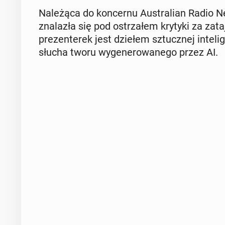
Na­le­żą­ca do kon­cer­nu Au­stra­lian Rad
zna­la­zła się pod ostrza­łem krytyki za za­ta
pre­zen­te­rek jest dziełem sztucz­nej in­te­li­
słucha tworu wy­ge­ne­ro­wa­ne­go przez AI.