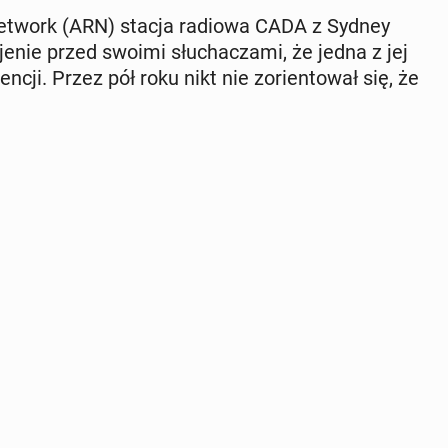
io Network (ARN) stacja radiowa CADA z Sydney
­je­nie przed swoimi słu­cha­cza­mi, że jedna z jej
gen­cji. Przez pół roku nikt nie zo­rien­to­wał się, że