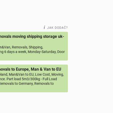
JAK DODAĆ?
ovals moving shipping storage uk-
&Van, Removals, Shipping,
ng 6 days a week, Monday-Saturday, Door
vals to Europe, Man & Van to EU
land, Man&Van to EU, Low Cost, Moving,
ce. Part load 5m3/300kg - Full Load
emovals to Germany, Removals to