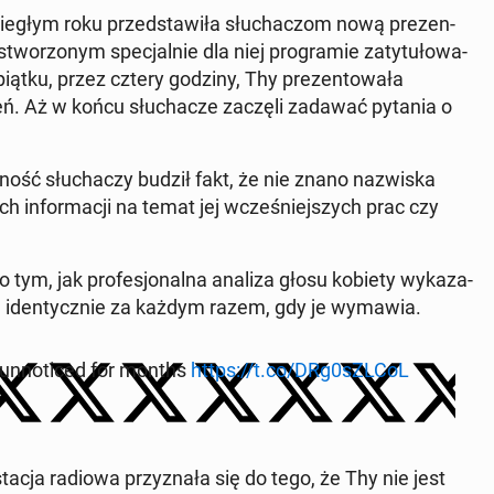
­głym roku przed­sta­wi­ła słu­cha­czom nową pre­zen­
o­rzo­nym spe­cjal­nie dla niej pro­gra­mie za­ty­tu­ło­wa­
iątku, przez cztery godziny, Thy pre­zen­to­wa­ła
ń. Aż w końcu słu­cha­cze zaczęli zadawać pytania o
uf­ność słu­cha­czy budził fakt, że nie znano na­zwi­ska
h in­for­ma­cji na temat jej wcze­śniej­szych prac czy
 tym, jak pro­fe­sjo­nal­na analiza głosu kobiety wy­ka­za­
ią iden­tycz­nie za każdym razem, gdy je wymawia.
 un­no­ti­ced for months
https://t.co/DRg0sZLCoL
stacja radiowa przy­zna­ła się do tego, że Thy nie jest