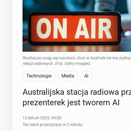
Słuchacze czują się oszukani, choć w Australii nie ma żad
relacji radiowych. (Fot. Getty Images)
Technologie
Media
AI
Au­stra­lij­ska stacja radiowa p
pre­zen­te­rek jest tworem AI
12 MAJA 2025, 09:00
Ten tekst przeczytasz w 2 minuty