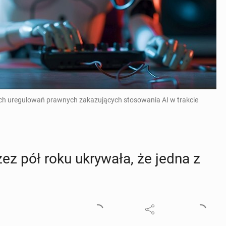
nych uregulowań prawnych zakazujących stosowania AI w trakcie
rzez pół roku ukry­wa­ła, że jedna z