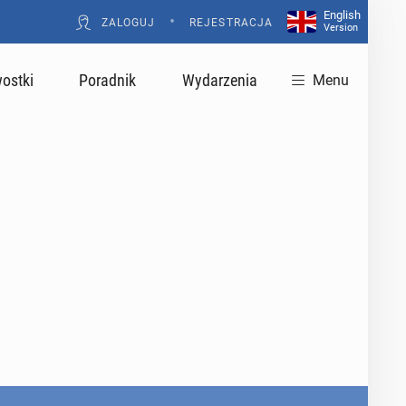
English
•
ZALOGUJ
REJESTRACJA
Version
ostki
Poradnik
Wydarzenia
Menu