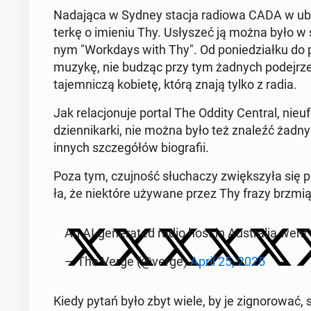
Na­da­ją­ca w Sydney stacja radiowa CADA w ubie
ter­kę o imieniu Thy. Usły­szeć ją można było w stw
nym "Work­days with Thy". Od po­nie­dział­ku do p
muzykę, nie budząc przy tym żadnych po­dej­rze
ta­jem­ni­czą kobietę, którą znają tylko z radia.
Jak re­la­cjo­nu­je portal The Oddity Central, nie­
dzien­ni­kar­ki, nie można było też znaleźć żadnyc
innych szcze­gó­łów bio­gra­fii.
Poza tym, czuj­ność słu­cha­czy zwięk­szy­ła się po
ła, że nie­któ­re używane przez Thy frazy brzm
An AI-ge­ne­ra­ted radio host in Au­stra­lia went
— The Verge (@verge)
April 25, 2025
Kiedy pytań było zbyt wiele, by je zi­gno­ro­wać, 