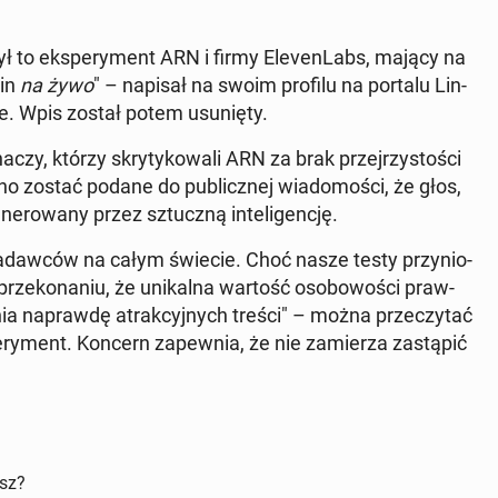
Był to eks­pe­ry­ment ARN i firmy Ele­ven­Labs, mający na
min
na żywo
" – napisał na swoim profilu na portalu Lin­
e. Wpis został potem usu­nię­ty.
­czy, którzy skry­ty­ko­wa­li ARN za brak przej­rzy­sto­ści
 zostać podane do pu­blicz­nej wia­do­mo­ści, że głos,
­ro­wa­ny przez sztucz­ną in­te­li­gen­cję.
nadaw­ców na całym świecie. Choć nasze testy przy­nio­
prze­ko­na­niu, że uni­kal­na wartość oso­bo­wo­ści praw­
­nia na­praw­dę atrak­cyj­nych treści" – można prze­czy­tać
ry­ment. Koncern za­pew­nia, że nie za­mie­rza za­stą­pić
isz?