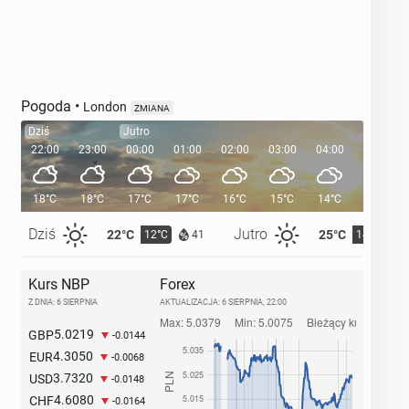
Pogoda
•
London
ZMIANA
Dziś
Jutro
22:00
23:00
00:00
01:00
02:00
03:00
04:00
05:00
18°C
18°C
17°C
17°C
16°C
15°C
14°C
14°C
Dziś
Jutro
22°C
25°C
12°C
14°C
41
Kurs NBP
Forex
Z DNIA: 6 SIERPNIA
AKTUALIZACJA:
6 SIERPNIA, 22:00
5.0219
GBP
-0.0144
4.3050
EUR
-0.0068
3.7320
USD
-0.0148
4.6080
CHF
-0.0164