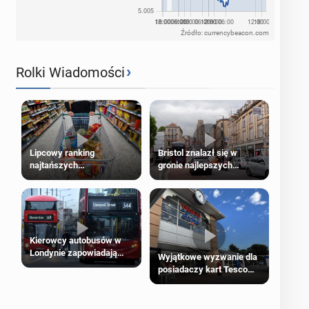
Źródło: currencybeacon.com
›
Rolki Wiadomości
Lipcowy ranking
Bristol znalazł się w
najtańszych
gronie najlepszych
supermarketów
kierunków podróży na
świecie
Kierowcy autobusów w
Londynie zapowiadają
Wyjątkowe wyzwanie dla
strajki
posiadaczy kart Tesco
Clubcard!