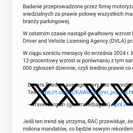
Badanie prze­pro­wa­dzo­ne przez firmę mo­to­ry­za­
wie­dzial­nych za prawie połowę wszyst­kich man­da
branży par­kin­go­wej.
W ostat­nim czasie na­stą­pił gwał­tow­ny wzrost 
Driver and Vehicle Li­cen­sing Agency (DVLA) przez
W ciągu sześciu mie­się­cy do wrze­śnia 2024 r. 
12-pro­cen­to­wy wzrost w po­rów­na­niu z tym 
000 zgło­szeń dzien­nie, czyli średnio prawie c
Drivers fined on average every two seconds as
Tell’
https://t.co/jbrUKAW6T8
⁦
@nri_pravasi
⁩
h
— travel bargain (@air­tra­vel­ba­ga­in)
April 27,
Jeśli ten trend się utrzyma, RAC prze­wi­du­je, ż
miliona man­da­tów, co będzie nowym re­kor­de