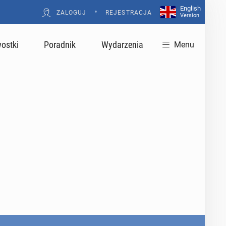
English
•
ZALOGUJ
REJESTRACJA
Version
ostki
Poradnik
Wydarzenia
Menu