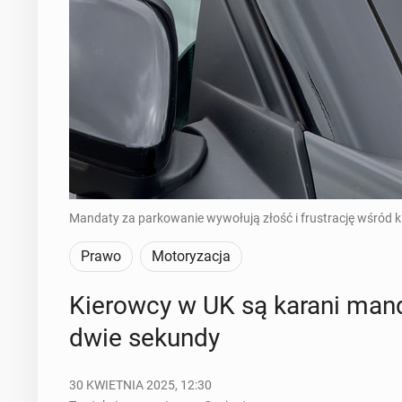
Mandaty za parkowanie wywołują złość i frustrację wśród k
Prawo
Motoryzacja
Kie­row­cy w UK są karani man­d
dwie sekundy
30 KWIETNIA 2025, 12:30