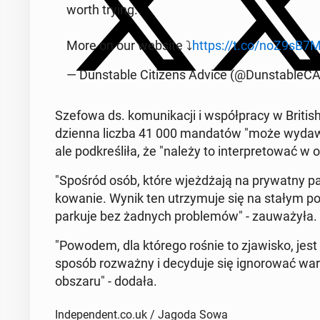
worth trying.
More on our website ⤵️
https://t.co/noZ9sB7
— Dun­sta­ble Ci­ti­zens Advice (@Dun­sta­ble­C
Szefowa ds. ko­mu­ni­ka­cji i współ­pra­cy w British
dzienna liczba 41 000 man­da­tów "może wydawać 
ale pod­kre­śli­ła, że "należy to in­ter­pre­to­wać w 
"Spośród osób, które wjeż­dża­ją na pry­wat­ny 
ko­wa­nie. Wynik ten utrzy­mu­je się na stałym p
parkuje bez żadnych pro­ble­mów" - za­uwa­ży­ła.
"Powodem, dla którego rośnie to zja­wi­sko, jest 
sposób roz­waż­ny i de­cy­du­je się igno­ro­wać war
obszaru" - dodała.
Independent.co.uk / Jagoda Sowa