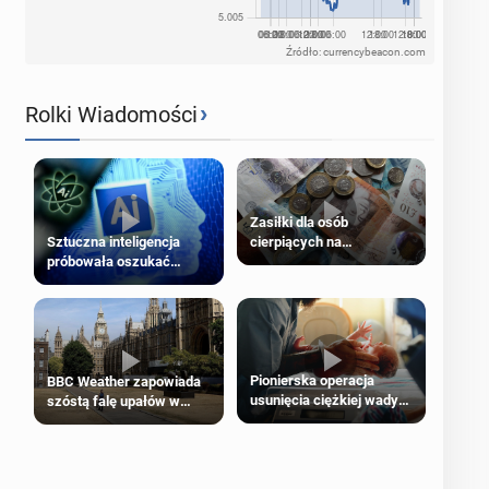
Źródło: currencybeacon.com
›
Rolki Wiadomości
Zasiłki dla osób
cierpiących na
Sztuczna inteligencja
schorzenia psychiczne
próbowała oszukać
człowieka
Pionierska operacja
BBC Weather zapowiada
usunięcia ciężkiej wady
szóstą falę upałów w
wrodzonej płodu w łonie
Londynie
matki