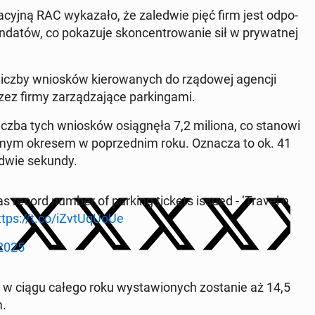
cyj­ną RAC wy­ka­za­ło, że za­le­d­wie pięć firm jest od­po­
­tów, co po­ka­zu­je skon­cen­tro­wa­nie sił w pry­wat­nej
liczby wnio­sków kie­ro­wa­nych do rzą­do­wej agencji
 firmy za­rzą­dza­ją­ce par­kin­ga­mi.
liczba tych wnio­sków osią­gnę­ła 7,2 miliona, co stanowi
samym okresem w po­przed­nim roku. Oznacza to ok. 41
o dwie sekundy.
 record number of parking tickets issued - ‘Travel n
ttps://t.co/iZvtU­qU­oUe
 2025
e w ciągu całego roku wy­sta­wio­nych zo­sta­nie aż 14,5
m.