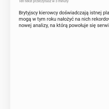
Ten tekst przeczytasz w 3 minuty
Bry­tyj­scy kie­row­cy do­świad­cza­ją istnej p
mogą w tym roku nałożyć na nich re­kor­do­
nowej analizy, na którą po­wo­łu­je się serwi