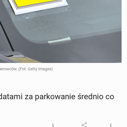
ierowców. (Fot. Getty Images)
a­ta­mi za par­ko­wa­nie średnio co