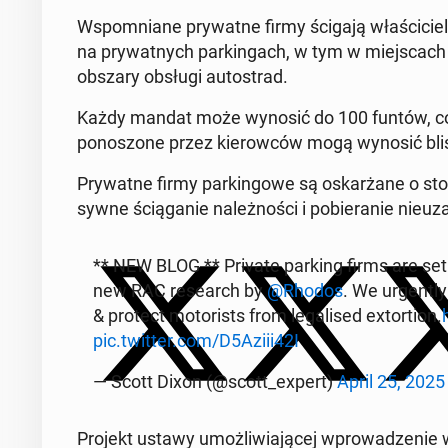
Wspo­mnia­ne pry­wat­ne firmy ścigają wła­ści­cie­
na pry­wat­nych par­kin­gach, w tym w miej­scach t
obszary obsługi au­to­strad.
Każdy mandat może wynosić do 100 funtów, co 
po­no­szo­ne przez kie­row­ców mogą wynosić bli
Pry­wat­ne firmy par­kin­go­we są oskar­ża­ne o sto
syw­ne ścią­ga­nie na­leż­no­ści i po­bie­ra­nie nie­u
** NEW BLOG ** Private parking firms are set t
new RAC re­se­arch by
@Rhodos
. We urgen­tly 
& protect mo­to­ri­sts from le­ga­li­sed extor­tion.
pic.twitter.com/D5Aziii42I
— Scott Dixon (@scott_expert)
April 25, 2025
Projekt ustawy umoż­li­wia­ją­cej wpro­wa­dze­nie