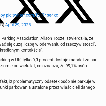
Moy
pic.twitter.com/fS174se4xc
AB)
April 29, 2025
 Parking As­so­cia­tion, Alison Tooze, stwier­dzi­ła, że
się dużą liczbą w ode­rwa­niu od rze­czy­wi­sto­ści",
okre­ślo­nym kon­tek­ście".
parking w UK, tylko 0,3 procent dostaje mandat za par­
o­zio­mie od wielu lat, co oznacza, że 99,7% osób
fakt, iż pro­ble­ma­tycz­ny odsetek osób nie parkuje w
unki par­ko­wa­nia usta­lo­ne przez wła­ści­cie­li danego