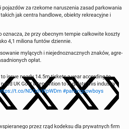
li po­jaz­dów za rzekome na­ru­sze­nia zasad par­ko­wa­nia
akich jak centra han­dlo­we, obiekty re­kre­acyj­ne i
oznacza, że przy obecnym tempie cał­ko­wi­te koszty
sko 4,1 miliona funtów dzien­nie.
­so­wa­nie my­lą­cych i nie­jed­no­znacz­nych znaków, agre­
za­sad­nio­nych opłat.
o issue nearly 14.5m tickets a year ac­cor­ding to
need UK Govt in­te­rven­tion to re­gu­la­te this in­du­stry
https://t.co/NDO­dvW­pWDm
#par­king­cow­boys
 wspie­ra­ne­go przez rząd kodeksu dla pry­wat­nych firm