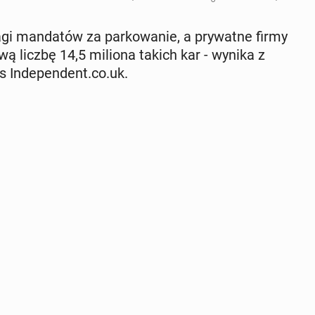
lagi man­da­tów za par­ko­wa­nie, a pry­wat­ne firmy
wą liczbę 14,5 miliona takich kar - wynika z
s In­de­pen­dent.co.uk.