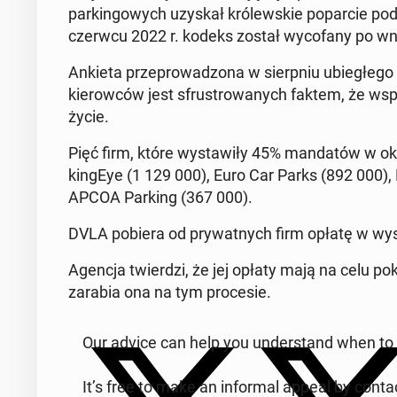
par­kin­go­wych uzyskał kró­lew­skie po­par­cie 
czerwcu 2022 r. kodeks został wy­co­fa­ny po wnie
Ankieta prze­pro­wa­dzo­na w sierp­niu ubie­głe­go
kie­row­ców jest sfru­stro­wa­nych faktem, że ws
życie.
Pięć firm, które wy­sta­wi­ły 45% man­da­tów w ok
kin­gEye (1 129 000), Euro Car Parks (892 000),
APCOA Parking (367 000).
DVLA pobiera od pry­wat­nych firm opłatę w wy­so
Agencja twier­dzi, że jej opłaty mają na celu po­kry
zarabia ona na tym pro­ce­sie.
Our advice can help you un­der­stand when to 
It’s free to make an in­for­mal appeal by con­t