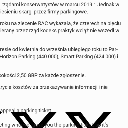
pod rządami kon­ser­wa­ty­stów w marcu 2019 r. Jednak w
­sie­niu skargi przez firmy par­kin­go­we.
 roku na zle­ce­nie RAC wy­ka­za­ła, że czte­rech na pięciu
pie­ra­ny przez rząd kodeks praktyk wciąż nie wszedł w
resie od kwiet­nia do wrze­śnia ubie­głe­go roku to Par­
 Horizon Parking (440 000), Smart Parking (424 000) i
­ko­ści 2,50 GBP za każde zgło­sze­nie.
­cie kosztów za prze­ka­zy­wa­nie in­for­ma­cji i nie
appeal a parking ticket.
ac­ting whoever gave you the parking ticket, so it’s