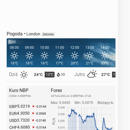
Pogoda
•
London
ZMIANA
Dziś
08:00
09:00
10:00
11:00
12:00
13:00
14:00
15:00
16°C
16°C
16°C
17°C
20°C
21°C
23°C
23°C
Dziś
Jutro
24°C
27°C
13°C
13°C
30
Kurs NBP
Forex
Z DNIA: 6 SIERPNIA
AKTUALIZACJA:
6 SIERPNIA, 07:20
5.0219
GBP
-0.0144
4.3050
EUR
-0.0068
3.7320
USD
-0.0148
4.6080
CHF
-0.0164