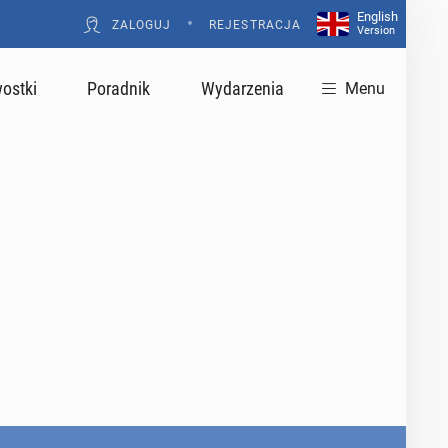
English
•
ZALOGUJ
REJESTRACJA
Version
ostki
Poradnik
Wydarzenia
Menu