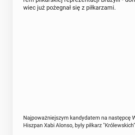
wiec już po­że­gnał się z pił­ka­rza­mi.
Naj­po­waż­niej­szym kan­dy­da­tem na na­stęp­cę 
Hiszpan Xabi Alonso, były piłkarz "Kró­lew­skich"