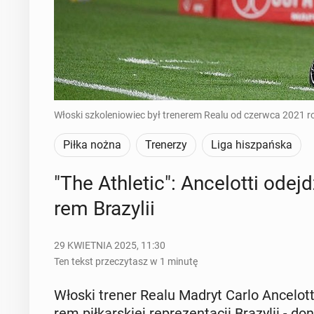
Włoski szkoleniowiec był trenerem Realu od czerwca 2021 
Piłka nożna
Trenerzy
Liga hiszpańska
"The Ath­le­tic": An­ce­lot­ti odej­
rem Bra­zy­lii
29 KWIETNIA 2025, 11:30
Ten tekst przeczytasz w 1 minutę
Włoski trener Realu Madryt Carlo An­ce­lot­ti
rem pił­kar­skiej re­pre­zen­ta­cji Bra­zy­lii - d