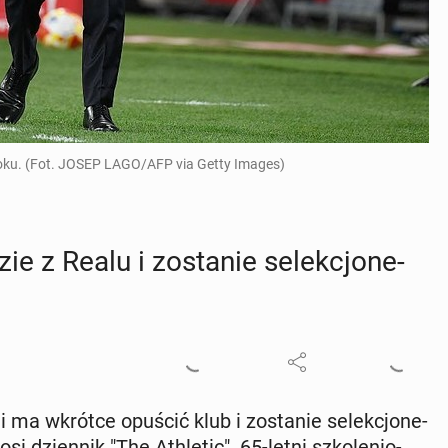
roku. (Fot. JOSEP LAGO/AFP via Getty Images)
dzie z Realu i zo­sta­nie se­lek­cjo­ne­
 ma wkrótce opuścić klub i zo­sta­nie se­lek­cjo­ne­
onosi dzien­nik "The Ath­le­tic". 65-letni szko­le­nio­