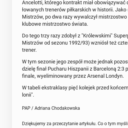
An­ce­lot­ti, którego kon­trakt miał obo­wią­zy­wa
ło­wa­nych tre­ne­rów pił­kar­skich w hi­sto­rii. Jak
Mi­strzów, po dwa razy wy­wal­czył mi­strzo­stwo Hi
klubowe mi­strzo­stwo świata.
Do tego trzy razy zdobył z "Kró­lew­ski­mi" Su­per
Mi­strzów od sezonu 1992/93) wzniósł też czte­ro
trener.
W tym sezonie jego zespół może jednak po­zo­stać
dzie­lę finał Pucharu Hisz­pa­nii z Bar­ce­lo­ną 2:
fi­na­le, wy­eli­mi­no­wa­ny przez Arsenal Londyn.
W tabeli eks­tra­kla­sy pięć kolejek przed końce
lo­nii".
PAP / Adriana Chodakowska
Dziękujemy za przeczytanie artykułu. Co o tym myśl