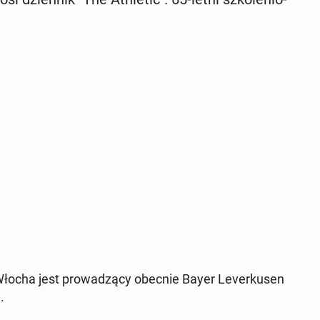
Włocha jest pro­wa­dzą­cy obecnie Bayer Le­ver­ku­sen
.