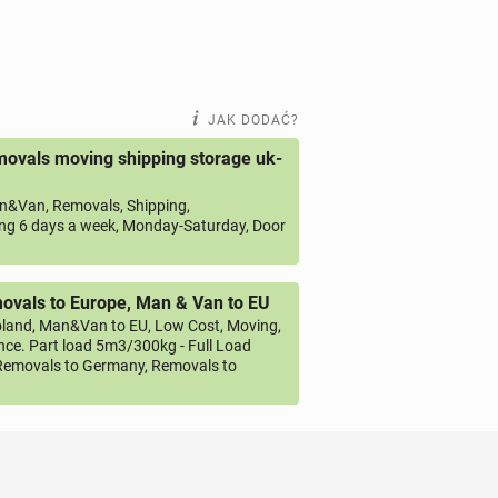
JAK DODAĆ?
ovals moving shipping storage uk-
&Van, Removals, Shipping,
ng 6 days a week, Monday-Saturday, Door
vals to Europe, Man & Van to EU
land, Man&Van to EU, Low Cost, Moving,
ce. Part load 5m3/300kg - Full Load
emovals to Germany, Removals to