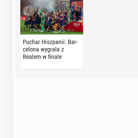
Puchar Hisz­pa­nii: Bar­
ce­lo­na wygrała z
Realem w finale