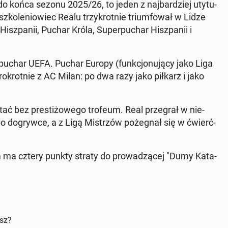
ć do końca sezonu 2025/26, to jeden z naj­bar­dziej uty­tu­
o szko­le­nio­wiec Realu trzy­krot­nie trium­fo­wał w Lidze
sz­pa­nii, Puchar Króla, Su­per­pu­char Hisz­pa­nii i
­pu­char UEFA. Puchar Europy (funk­cjo­nu­ją­cy jako Liga
­krot­nie z AC Milan: po dwa razy jako piłkarz i jako
 bez pre­sti­żo­we­go trofeum. Real prze­grał w nie­
3 po do­gryw­ce, a z Ligą Mi­strzów po­że­gnał się w ćwierć­
m ma cztery punkty straty do pro­wa­dzą­cej "Dumy Ka­ta­
isz?