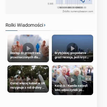
Źródło: currencybeacon.com
›
Rolki Wiadomości
Dostęp do przestrzeni
Brytyjskiej gospodarce
przeznaczonych dla
grozi recesja, jeśli kryzys
jednej płci ma opierać się
na Bliskim Wschodzie się
wyłącznie na płci
przedłuży
biologicznej
Coraz więcej kobiet w UK
Karol III i Kamila zaczęli
rezygnuje z roli druhny na
letni odpoczynek po
ślubie
Igrzyskach Wspólnoty w
Glasgow