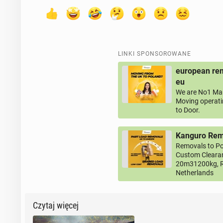
LINKI SPONSOROWANE
european rem
eu
We are No1 Man
Moving operati
to Door.
Kanguro Remo
Removals to Po
Custom Clearan
20m31200kg, R
Netherlands
Czytaj więcej