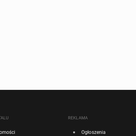
TALU
REKLAMA
omości
Ogłoszenia