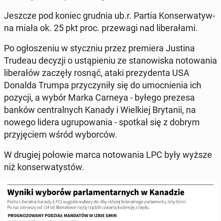
Jeszcze pod koniec grudnia ub.r. Partia Kon­ser­wa­tyw­
na miała ok. 25 pkt proc. prze­wa­gi nad li­be­ra­ła­mi.
Po ogło­sze­niu w stycz­niu przez pre­mie­ra Justina
Trudeau decyzji o ustą­pie­niu ze sta­no­wi­ska no­to­wa­nia
li­be­ra­łów zaczęły rosnąć, ataki pre­zy­den­ta USA
Donalda Trumpa przy­czy­ni­ły się do umoc­nie­nia ich
pozycji, a wybór Marka Carneya - byłego prezesa
banków cen­tral­nych Kanady i Wiel­kiej Bry­ta­nii, na
nowego lidera ugru­po­wa­nia - spotkał się z dobrym
przy­ję­ciem wśród wy­bor­ców.
W drugiej połowie marca no­to­wa­nia LPC były wyższe
niż kon­ser­wa­ty­stów.