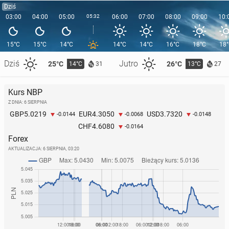
Dziś
03:00
04:00
05:00
05:32
06:00
07:00
08:00
09:00
10:
15°C
15°C
14°C
14°C
14°C
16°C
18°C
18
Dziś
Jutro
25°C
26°C
14°C
13°C
31
27
Kurs NBP
Z DNIA: 6 SIERPNIA
5.0219
4.3050
3.7320
GBP
EUR
USD
-0.0144
-0.0068
-0.0148
4.6080
CHF
-0.0164
Forex
AKTUALIZACJA:
6 SIERPNIA, 03:20