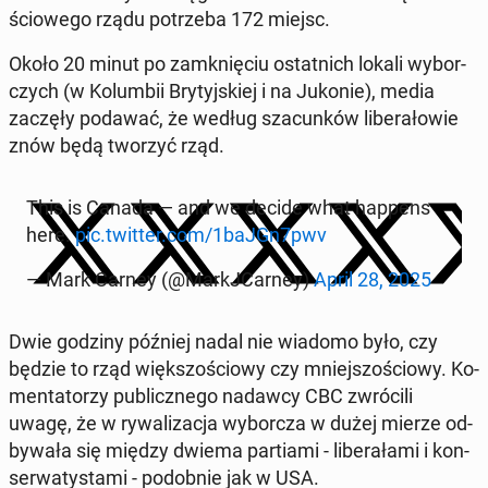
ścio­we­go rządu po­trze­ba 172 miejsc.
Około 20 minut po za­mknię­ciu ostat­nich lokali wy­bor­
czych (w Ko­lum­bii Bry­tyj­skiej i na Jukonie), media
zaczęły podawać, że według sza­cun­ków li­be­ra­ło­wie
znów będą tworzyć rząd.
This is Canada — and we decide what happens
here.
pic.twitter.com/1baJGn7pwv
— Mark Carney (@Mar­kJ­Car­ney)
April 28, 2025
Dwie godziny później nadal nie wiadomo było, czy
będzie to rząd więk­szo­ścio­wy czy mniej­szo­ścio­wy. Ko­
men­ta­to­rzy pu­blicz­ne­go nadawcy CBC zwró­ci­li
uwagę, że w ry­wa­li­za­cja wy­bor­cza w dużej mierze od­
by­wa­ła się między dwiema par­tia­mi - li­be­ra­ła­mi i kon­
ser­wa­ty­sta­mi - po­dob­nie jak w USA.