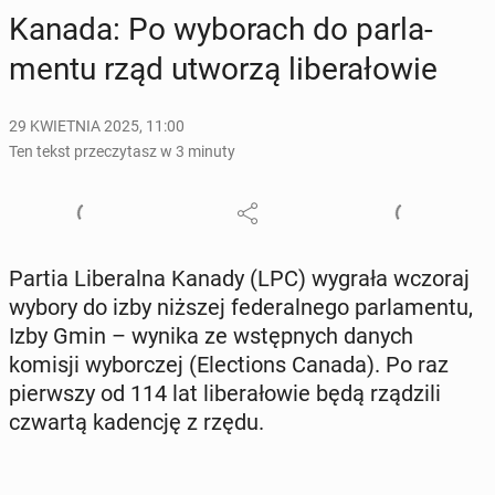
Kanada: Po wy­bo­rach do par­la­
men­tu rząd utworzą li­be­ra­ło­wie
29 KWIETNIA 2025, 11:00
Ten tekst przeczytasz w 3 minuty
Partia Li­be­ral­na Kanady (LPC) wygrała wczoraj
wybory do izby niższej fe­de­ral­ne­go par­la­men­tu,
Izby Gmin – wynika ze wstęp­nych danych
komisji wy­bor­czej (Elec­tions Canada). Po raz
pierw­szy od 114 lat li­be­ra­ło­wie będą rzą­dzi­li
czwartą ka­den­cję z rzędu.