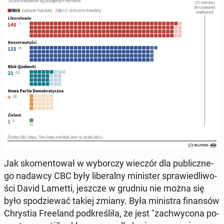
Jak sko­men­to­wał w wy­bor­czy wieczór dla pu­blicz­ne­
go nadawcy CBC były li­be­ral­ny mi­ni­ster spra­wie­dli­wo­
ści David Lametti, jeszcze w grudniu nie można się
było spo­dzie­wać takiej zmiany. Była mi­ni­stra fi­nan­sów
Chry­stia Fre­eland pod­kre­śli­ła, że jest "za­chwy­co­na po­