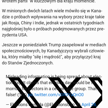
wro­tem partii" w klu­czo­wym dla kraju mo­men­cie.
W mi­nio­nych dwóch latach wiele mówiło się w Ka­na­
dzie o próbach wpły­wa­nia na wybory przez kraje takie
jak Rosja, Chiny i Indie, jednak w ostat­nich ty­go­dniach
naj­gło­śniej było o próbach po­dej­mo­wa­nych przez pre­
zy­den­ta USA.
Jeszcze w po­nie­dzia­łek Trump za­ape­lo­wał w mediach
spo­łecz­no­ścio­wych, by Ka­na­dyj­czy­cy wybrali czło­wie­
ka, który miałby "siłę i mądrość", aby przy­łą­czyć kraj
do Stanów Zjed­no­czo­nych.
Mi­sle­ading in­for­ma­tion is being spread about elec­
tion day. It claims that elec­tion day would be to­
mor­row for elec­tors in a certain age group. That’s
false! (1/2)
pic.twitter.com/vDR3YaQnO0
— Elec­tions Canada (@Elec­tion­sCan_E)
April 28,