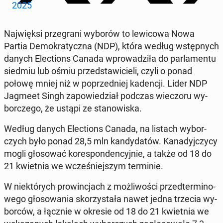
2025
Naj­więk­si prze­gra­ni wyborów to le­wi­co­wa Nowa
Partia De­mo­kra­tycz­na (NDP), która według wstęp­nych
danych Elec­tions Canada wpro­wa­dzi­ła do par­la­men­tu
siedmiu lub ośmiu przed­sta­wi­cie­li, czyli o ponad
połowę mniej niż w po­przed­niej ka­den­cji. Lider NDP
Jagmeet Singh za­po­wie­dział podczas wie­czo­ru wy­
bor­cze­go, że ustąpi ze sta­no­wi­ska.
Według danych Elec­tions Canada, na listach wy­bor­
czych było ponad 28,5 mln kan­dy­da­tów. Ka­na­dyj­czy­cy
mogli gło­so­wać ko­re­spon­den­cyj­nie, a także od 18 do
21 kwiet­nia we wcze­śniej­szym ter­mi­nie.
W nie­któ­rych pro­win­cjach z moż­li­wo­ści przed­ter­mi­no­
we­go gło­so­wa­nia sko­rzy­sta­ła nawet jedna trzecia wy­
bor­ców, a łącznie w okresie od 18 do 21 kwiet­nia we