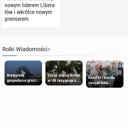
nowym liderem Li­be­ra­
łów i wkrótce nowym
pre­mie­rem
›
Rolki Wiadomości
Brytyjskiej
Coraz więcej kobiet
Karol III i Kamila
gospodarce grozi
w UK rezygnuje z
zaczęli letni
recesja, jeśli
roli druhny na
odpoczynek po
kryzys na Bliskim
ślubie
Igrzyskach
Wschodzie się
Wspólnoty w
przedłuży
Glasgow