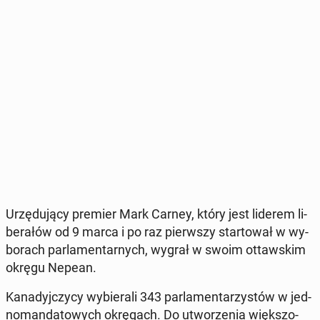
Urzę­du­ją­cy premier Mark Carney, który jest liderem li­
be­ra­łów od 9 marca i po raz pierw­szy star­to­wał w wy­
bo­rach par­la­men­tar­nych, wygrał w swoim ot­taw­skim
okręgu Nepean.
Ka­na­dyj­czy­cy wy­bie­ra­li 343 par­la­men­ta­rzy­stów w jed­
no­man­da­to­wych okrę­gach. Do utwo­rze­nia więk­szo­