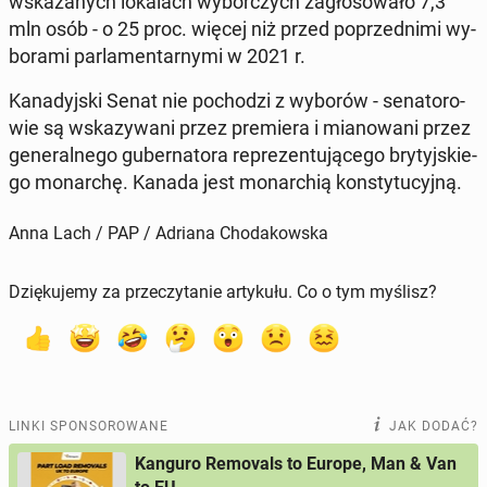
wska­za­nych lo­ka­lach wy­bor­czych za­gło­so­wa­ło 7,3
mln osób - o 25 proc. więcej niż przed po­przed­ni­mi wy­
bo­ra­mi par­la­men­tar­ny­mi w 2021 r.
Ka­na­dyj­ski Senat nie po­cho­dzi z wyborów - se­na­to­ro­
wie są wska­zy­wa­ni przez pre­mie­ra i mia­no­wa­ni przez
ge­ne­ral­ne­go gu­ber­na­to­ra re­pre­zen­tu­ją­ce­go bry­tyj­skie­
go mo­nar­chę. Kanada jest mo­nar­chią kon­sty­tu­cyj­ną.
Anna Lach / PAP / Adriana Chodakowska
Dziękujemy za przeczytanie artykułu. Co o tym myślisz?
LINKI SPONSOROWANE
JAK DODAĆ?
Kanguro Removals to Europe, Man & Van