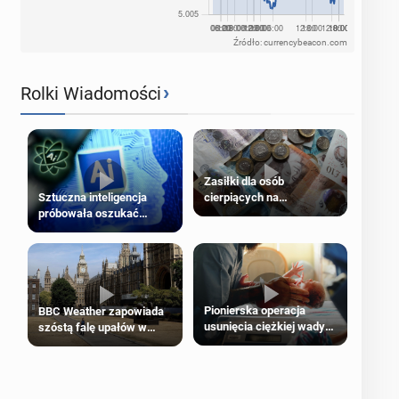
Źródło: currencybeacon.com
›
Rolki Wiadomości
Zasiłki dla osób
cierpiących na
Sztuczna inteligencja
schorzenia psychiczne
próbowała oszukać
człowieka
Pionierska operacja
BBC Weather zapowiada
usunięcia ciężkiej wady
szóstą falę upałów w
wrodzonej płodu w łonie
Londynie
matki