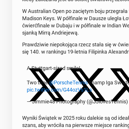
W Au­stra­lian Open po za­cię­tym boju prze­gra­ła w 
Madison Keys. W pół­fi­na­le w Dausze uległa Ło­
ćwierć­fi­na­le w Dubaju i w pół­fi­na­le w Indian 
sjan­ką Mirrą An­drie­je­wą.
Praw­dzi­wie nie­po­ko­ją­ca rzecz stała się w ćw
się 140. w ran­kin­gu 19-letnia Fi­li­pin­ka Ale­xan­d
A Stut­t­gart-sized smile!
Two time
@Po­rsche­Ten­nis
champ Iga Swiatek
pic.twitter.com/G44ozVs1Ls
— Jimmie48 Pho­to­gra­phy (@JJlo­ve­sTen­nis)
Wyniki Świątek w 2025 roku dalekie są od ideału i
szans, aby wróciła na pierw­sze miejsce ran­kin­