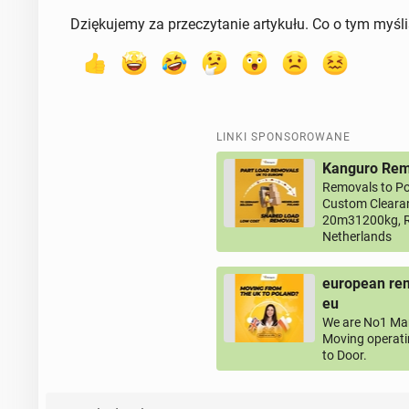
Dziękujemy za przeczytanie artykułu. Co o tym myśl
LINKI SPONSOROWANE
Kanguro Remo
Removals to Po
Custom Clearan
20m31200kg, R
Netherlands
european rem
eu
We are No1 Man
Moving operati
to Door.