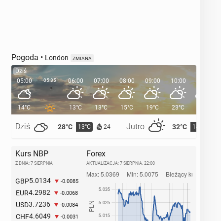
Pogoda
•
London
ZMIANA
Dziś
05:00
05:35
06:00
07:00
08:00
09:00
10:00
11:00
14°C
13°C
13°C
15°C
19°C
23°C
25°C
Dziś
Jutro
28°C
32°C
13°C
14°C
24
Kurs NBP
Forex
Z DNIA: 7 SIERPNIA
AKTUALIZACJA:
7 SIERPNIA, 22:00
5.0134
GBP
-0.0085
4.2982
EUR
-0.0068
3.7236
USD
-0.0084
4.6049
CHF
-0.0031