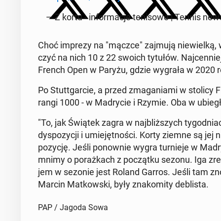
— Z kortu - in­for­ma­cje te­ni­so­we | Tennis n
Choć imprezy na "mączce" zajmują nie­wiel­ką, wi
czyć na nich 10 z 22 swoich tytułów. Naj­cen­niej
French Open w Paryżu, gdzie wygrała w 2020 r
Po Stut­t­gar­cie, a przed zma­ga­nia­mi w stolicy 
rangi 1000 - w Ma­dry­cie i Rzymie. Oba w ubie­
"To, jak Świątek zagra w naj­bliż­szych ty­go­dni
dys­po­zy­cji i umie­jęt­no­ści. Korty ziemne są jej
po­zy­cję. Jeśli po­now­nie wygra tur­nie­je w Ma­
mni­my o po­raż­kach z po­cząt­ku sezonu. Iga zres
jem w sezonie jest Roland Garros. Jeśli tam zno
Marcin Mat­kow­ski, były zna­ko­mi­ty de­bli­sta.
PAP / Jagoda Sowa