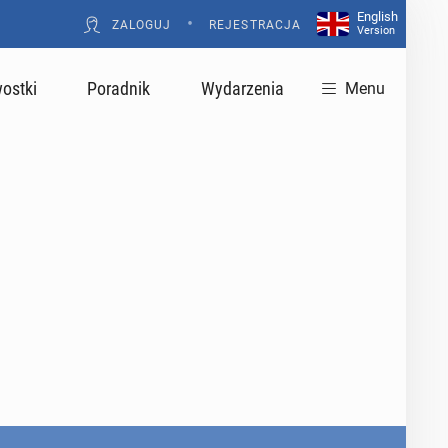
English
•
ZALOGUJ
REJESTRACJA
Version
ostki
Poradnik
Wydarzenia
Menu