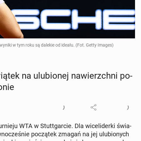
wyniki w tym roku są dalekie od ideału. (Fot. Getty Images)
iątek na ulu­bio­nej na­wierzch­ni po­
onie
tur­nie­ju WTA w Stut­t­gar­cie. Dla wi­ce­li­der­ki świa­
­no­cze­śnie po­czą­tek zmagań na jej ulu­bio­nych