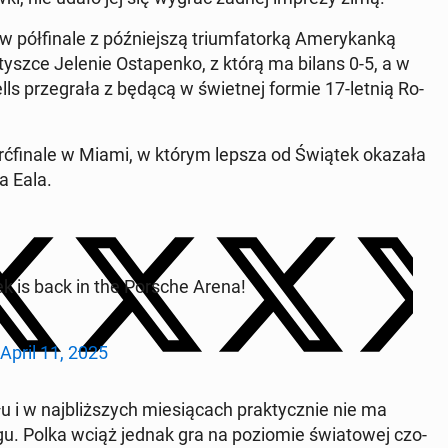
pół­fi­na­le z póź­niej­szą trium­fa­tor­ką Ame­ry­kan­ką
tysz­ce Jelenie Osta­pen­ko, z którą ma bilans 0-5, a w
Wells prze­gra­ła z będącą w świet­nej formie 17-letnią Ro­
ierć­fi­na­le w Miami, w którym lepsza od Świątek okazała
ra Eala.
 is back in the Porsche Arena!
April 11, 2025
 w naj­bliż­szych mie­sią­cach prak­tycz­nie nie ma
gu. Polka wciąż jednak gra na po­zio­mie świa­to­wej czo­