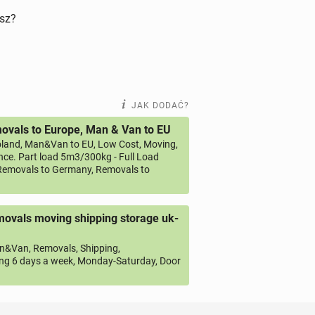
isz?
JAK DODAĆ?
vals to Europe, Man & Van to EU
land, Man&Van to EU, Low Cost, Moving,
ce. Part load 5m3/300kg - Full Load
emovals to Germany, Removals to
ovals moving shipping storage uk-
&Van, Removals, Shipping,
ng 6 days a week, Monday-Saturday, Door