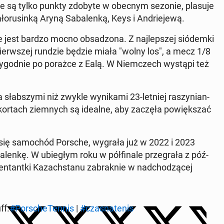
a­ne są tylko punkty zdobyte w obecnym sezonie, plasuje
o­ru­sin­ką Aryną Sa­ba­len­ką, Keys i An­drie­je­wą.
ie jest bardzo mocno ob­sa­dzo­na. Z naj­lep­szej sió­dem­ki
ierw­szej rundzie będzie miała "wolny los", a mecz 1/8
 ty­go­dnie po porażce z Ealą. W Niem­czech wystąpi też
 słab­szy­mi niż zwykle wy­ni­ka­mi 23-letniej ra­szy­nian­
na kortach ziem­nych są idealne, aby zaczęła po­więk­szać
je się sa­mo­chód Porsche, wygrała już w 2022 i 2023
len­kę. W ubie­głym roku w pół­fi­na­le prze­gra­ła z póź­
zen­tant­ki Ka­zach­sta­nu za­brak­nie w nad­cho­dzą­cej
ff.
#Po­rsche­Ten­nis
|
#cza­sna­te­nis