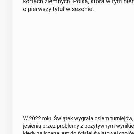
kortach ziem­nych. Polka, która w tym nie­
o pierw­szy tytuł w sezonie.
W 2022 roku Świątek wygrała osiem tur­nie­jów, w
je­sie­nią przez pro­ble­my z po­zy­tyw­nym wy­ni­k
kiedy za­li­cza­na jest do ścisłej świa­to­wej czo­