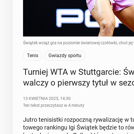
Świątek wciąż gra na poziomie światowej czołówki, choć jej 
Tenis
Gwiazdy sportu
Turniej WTA w Stut­t­gar­cie: Św
wal­czy o pierw­szy tytuł w sez
13 KWIETNIA 2025, 14:30
Ten tekst przeczytasz w 4 minuty
Jutro te­ni­sist­ki roz­pocz­ną ry­wa­li­za­cję w 
to­we­go ran­kin­gu Igi Świątek będzie to rów