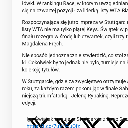
łów­ki. W ran­kin­gu Race, w którym uwzględ­ni
się na czwar­tej pozycji - za liderką listy WTA Bia­ł
Roz­po­czy­na­ją­ca się jutro impreza w Stut­t­gar­c
listy WTA nie ma tylko piątej Keys. Świątek w p
finału rozegra w środę lub czwar­tek, czyli trzy
Mag­da­le­na Fręch.
Nie sposób jed­no­znacz­nie stwier­dzić, co stoi za
ki. Co­kol­wiek by to jednak nie było, tur­nie­je 
ko­lek­cję tytułów.
W Stut­t­gar­cie, gdzie za zwy­cię­stwo otrzy­mu­
roku, za każdym razem po­ko­nu­jąc w finale Sa­ba­
niej­szą trium­fa­tor­ką - Jeleną Ry­ba­ki­ną. Re­pre­
edycji.
Iga Świątek trenuje w Stut­t­gar­cie z Coco Gau
https://t.co/7uV1PjuOfz