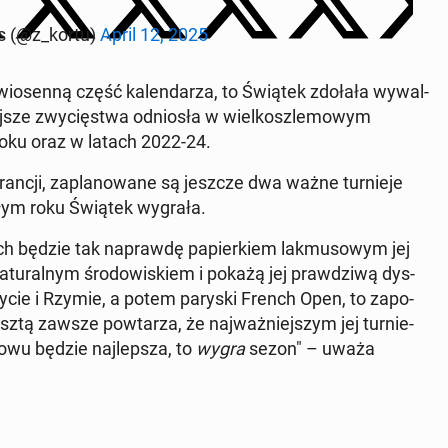
ews (@z_kortu)
April 12, 2025
o­sen­ną część ka­len­da­rza, to Świątek zdołała wy­wal­
­sze zwy­cię­stwa od­nio­sła w wiel­kosz­le­mo­wym
oku oraz w latach 2022-24.
Francji, za­pla­no­wa­ne są jeszcze dwa ważne tur­nie­je
głym roku Świątek wygrała.
ach będzie tak na­praw­dę pa­pier­kiem lak­mu­so­wym jej
 na­tu­ral­nym śro­do­wi­skiem i pokażą jej praw­dzi­wą dys­
dry­cie i Rzymie, a potem paryski French Open, to za­po­
ztą zawsze po­wta­rza, że naj­waż­niej­szym jej tur­nie­
wu będzie naj­lep­sza, to
wygra
sezon" – uważa