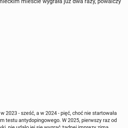
miec­kim mieście wygrała już dwa razy, po­wal­czy
 2023 - sześć, a w 2024 - pięć, choć nie star­to­wa­ła
iem testu an­ty­do­pin­go­we­go. W 2025, pierw­szy raz od
łów­ki, nie udało jej się wygrać żadnej imprezy zimą.