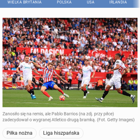
WIELKA BRYTANIA
POLSKA
USA
IRLANDIA
Zanosiło się na remis, ale Pablo Barrios (na zdj. przy piłce)
zadecydował o wygranej Atletico drugą bramką. (Fot. Getty Images)
Piłka nożna
Liga hiszpańska