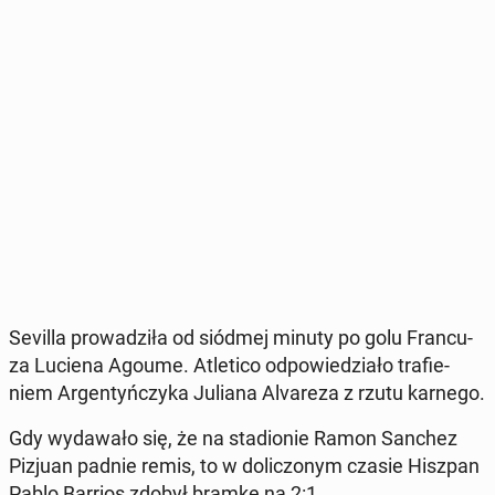
Sevilla pro­wa­dzi­ła od siódmej minuty po golu Fran­cu­
za Luciena Agoume. Atle­ti­co od­po­wie­dzia­ło tra­fie­
niem Ar­gen­tyń­czy­ka Juliana Alva­re­za z rzutu karnego.
Gdy wy­da­wa­ło się, że na sta­dio­nie Ramon Sanchez
Pizjuan padnie remis, to w do­li­czo­nym czasie Hiszpan
Pablo Barrios zdobył bramkę na 2:1.