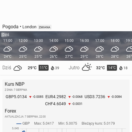
Pogoda
•
London
ZMIANA
Dziś
11:00
12:00
13:00
14:00
15:00
16:00
17:00
18:00
19:
24°C
25°C
25°C
26°C
27°C
29°C
28°C
28°C
26
Dziś
Jutro
29°C
32°C
11°C
14°C
39
18
Kurs NBP
Z DNIA: 7 SIERPNIA
5.0134
4.2982
3.7236
GBP
EUR
USD
-0.0085
-0.0068
-0.0084
4.6049
CHF
-0.0031
Forex
AKTUALIZACJA:
7 SIERPNIA, 22:00