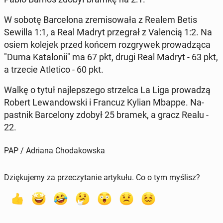
W sobotę Bar­ce­lo­na zre­mi­so­wa­ła z Realem Betis
Sewilla 1:1, a Real Madryt prze­grał z Va­len­cią 1:2. Na
osiem kolejek przed końcem roz­gry­wek pro­wa­dzą­ca
"Duma Ka­ta­lo­nii" ma 67 pkt, drugi Real Madryt - 63 pkt,
a trzecie Atle­ti­co - 60 pkt.
Walkę o tytuł naj­lep­sze­go strzel­ca La Liga pro­wa­dzą
Robert Le­wan­dow­ski i Francuz Kylian Mbappe. Na­
past­nik Bar­ce­lo­ny zdobył 25 bramek, a gracz Realu -
22.
PAP / Adriana Chodakowska
Dziękujemy za przeczytanie artykułu. Co o tym myślisz?