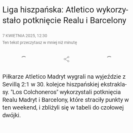
Liga hisz­pań­ska: Atle­ti­co wy­ko­rzy­
sta­ło po­tknię­cie Realu i Bar­ce­lo­ny
7 KWIETNIA 2025, 12:30
Ten tekst przeczytasz w mniej niż minutę
Pił­ka­rze Atle­ti­co Madryt wygrali na wy­jeź­dzie z
Sevillą 2:1 w 30. kolejce hisz­pań­skiej eks­tra­kla­
sy. "Los Col­cho­ne­ros" wy­ko­rzy­sta­li po­tknię­cia
Realu Madryt i Bar­ce­lo­ny, które stra­ci­ły punkty w
ten weekend, i zbli­ży­li się w tabeli do czo­ło­wej
dwójki.