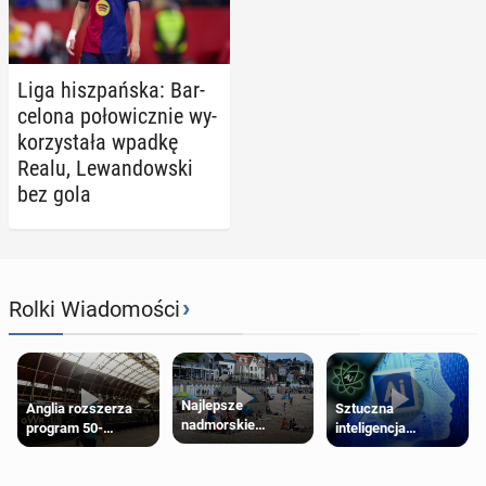
Liga hisz­pań­ska: Bar­
ce­lo­na po­ło­wicz­nie wy­
ko­rzy­sta­ła wpadkę
Realu, Le­wan­dow­ski
bez gola
›
Rolki Wiadomości
Najlepsze
Anglia rozszerza
Sztuczna
nadmorskie
program 50-
inteligencja
miasteczko blisko
procentowych
próbowała oszukać
Londynu
zniżek kolejowych
człowieka