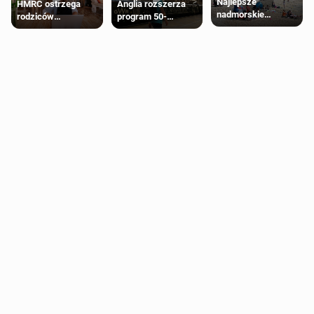
Najlepsze
HMRC ostrzega
Anglia rozszerza
nadmorskie
rodziców
program 50-
miasteczko blisko
pobierających Child
procentowych
Londynu
Benefit. Mogą być
zniżek kolejowych
zobowiązani do
na 18-latków
zwrotu zasiłku