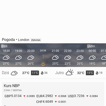
Pogoda
•
London
ZMIANA
Dziś
Jutro
18:00
19:00
20:00
20:38
21:00
22:00
23:00
00:00
01:
27°C
27°C
26°C
25°C
23°C
20°C
19°C
18
Dziś
Jutro
27°C
32°C
11°C
15°C
36
19
Kurs NBP
Z DNIA: 7 SIERPNIA
5.0134
4.2982
3.7236
GBP
EUR
USD
-0.0085
-0.0068
-0.0084
4.6049
CHF
-0.0031