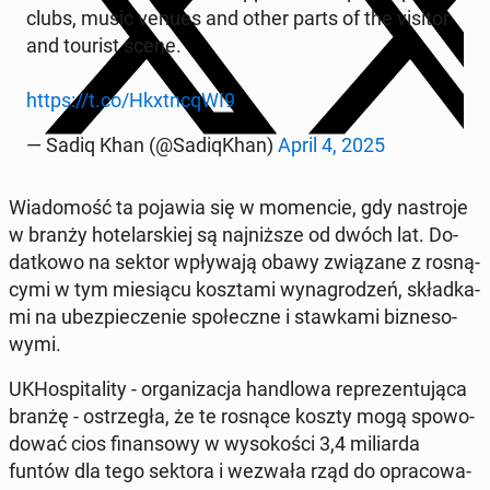
clubs, music venues and other parts of the visitor
and tourist scene.
https://t.co/Hkxtn­cqWI9
— Sadiq Khan (@Sa­di­qKhan)
April 4, 2025
Wia­do­mość ta pojawia się w mo­men­cie, gdy na­stro­je
w branży ho­te­lar­skiej są naj­niż­sze od dwóch lat. Do­
dat­ko­wo na sektor wpły­wa­ją obawy zwią­za­ne z ro­sną­
cy­mi w tym mie­sią­cu kosz­ta­mi wy­na­gro­dzeń, skład­ka­
mi na ubez­pie­cze­nie spo­łecz­ne i staw­ka­mi biz­ne­so­
wy­mi.
UKHo­spi­ta­li­ty - or­ga­ni­za­cja han­dlo­wa re­pre­zen­tu­ją­ca
branżę - ostrze­gła, że te rosnące koszty mogą spo­wo­
do­wać cios fi­nan­so­wy w wy­so­ko­ści 3,4 mi­liar­da
funtów dla tego sektora i wezwała rząd do opra­co­wa­