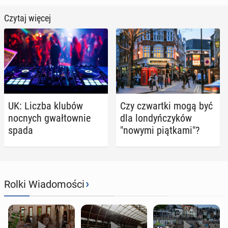
Czytaj więcej
UK: Liczba klubów
Czy czwart­ki mogą być
nocnych gwał­tow­nie
dla lon­dyń­czy­ków
spada
"nowymi piąt­ka­mi"?
›
Rolki Wiadomości