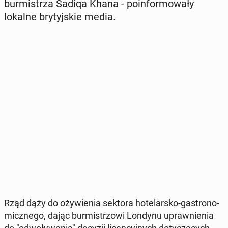
bur­mi­strza Sadiqa Khana - po­in­for­mo­wa­ły
lokalne bry­tyj­skie media.
Rząd dąży do oży­wie­nia sektora ho­te­lar­sko-ga­stro­no­
micz­ne­go, dając bur­mi­strzo­wi Londynu upraw­nie­nia