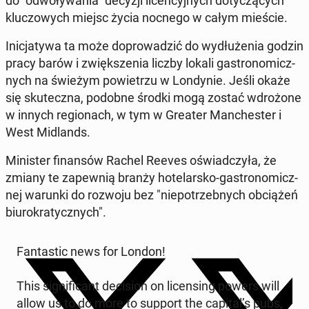
do "od­wo­ły­wa­nia" decyzji li­cen­cyj­nych do­ty­czą­cych
klu­czo­wych miejsc życia nocnego w całym mieście.
Ini­cja­ty­wa ta może do­pro­wa­dzić do wy­dłu­że­nia godzin
pracy barów i zwięk­sze­nia liczby lokali ga­stro­no­micz­
nych na świeżym po­wie­trzu w Lon­dy­nie. Jeśli okaże
się sku­tecz­na, podobne środki mogą zostać wdro­żo­ne
w innych re­gio­nach, w tym w Greater Man­che­ster i
West Mi­dlands.
Mi­ni­ster fi­nan­sów Rachel Reeves oświad­czy­ła, że
zmiany te za­pew­nią branży ho­te­lar­sko-ga­stro­no­micz­
nej warunki do rozwoju bez "nie­po­trzeb­nych ob­cią­żeń
biu­ro­kra­tycz­nych".
Fan­ta­stic news for London!
This si­gni­fi­cant de­ci­sion on li­cen­sing powers will
allow us to do more to support the capital’s pubs,