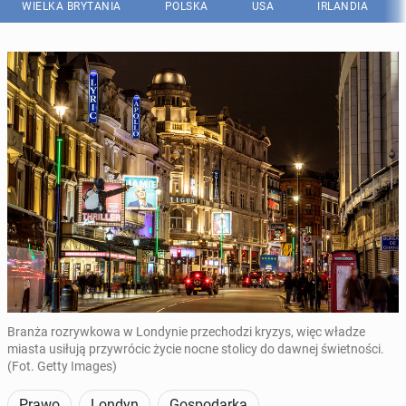
WIELKA BRYTANIA
POLSKA
USA
IRLANDIA
Branża rozrywkowa w Londynie przechodzi kryzys, więc władze
miasta usiłują przywrócic życie nocne stolicy do dawnej świetności.
(Fot. Getty Images)
Prawo
Londyn
Gospodarka