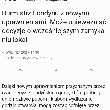
Bur­mistrz Londynu z nowymi
upraw­nie­nia­mi. Może unie­waż­niać
decyzje o wcze­śniej­szym za­my­ka­
niu lokali
4 KWIETNIA 2025, 14:30
Ten tekst przeczytasz w 2 minuty
Dzięki nowym upraw­nie­niom przy­zna­nym przez
rząd, decyzje lon­dyń­skich gmin, które próbują
unie­moż­li­wić pubom i klubom wy­dłu­ża­nie
godzin otwar­cia, mogą zostać cof­nię­te przez