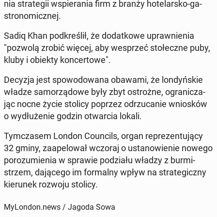
nia stra­te­gii wspie­ra­nia firm z branży ho­te­lar­sko-ga­
stro­no­micz­nej.
Sadiq Khan pod­kre­ślił, że do­dat­ko­we upraw­nie­nia
"pozwolą zrobić więcej, aby wes­przeć sto­łecz­ne puby,
kluby i obiekty kon­cer­to­we".
Decyzja jest spo­wo­do­wa­na obawami, że lon­dyń­skie
władze sa­mo­rzą­do­we były zbyt ostroż­ne, ogra­ni­cza­
jąc nocne życie stolicy poprzez od­rzu­ca­nie wnio­sków
o wy­dłu­że­nie godzin otwar­cia lokali.
Tym­cza­sem London Co­un­cils, organ re­pre­zen­tu­ją­cy
32 gminy, za­ape­lo­wał wczoraj o usta­no­wie­nie nowego
po­ro­zu­mie­nia w sprawie po­dzia­łu władzy z bur­mi­
strzem, da­ją­ce­go im for­mal­ny wpływ na stra­te­gicz­ny
kie­ru­nek rozwoju stolicy.
MyLondon.news / Jagoda Sowa