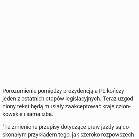
Po­ro­zu­mie­nie po­mię­dzy pre­zy­den­cją a PE kończy
jeden z ostat­nich etapów le­gi­sla­cyj­nych. Teraz uzgod­
nio­ny tekst będą musiały za­ak­cep­to­wać kraje człon­
kow­skie i sama izba.
"Te zmie­nio­ne prze­pi­sy do­ty­czą­ce praw jazdy są do­
sko­na­łym przy­kła­dem tego, jak szeroko roz­po­wszech­