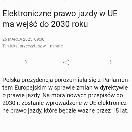
Elek­tro­nicz­ne prawo jazdy w UE
ma wejść do 2030 roku
26 MARCA 2025, 09:00
Ten tekst przeczytasz w 1 minutę
Polska pre­zy­den­cja po­ro­zu­mia­ła się z Par­la­men­
tem Eu­ro­pej­skim w sprawie zmian w dy­rek­ty­wie
o prawie jazdy. Na mocy nowych prze­pi­sów do
2030 r. zo­sta­nie wpro­wa­dzo­ne w UE elek­tro­nicz­
ne prawo jazdy, które będzie ważne przez 15 lat.