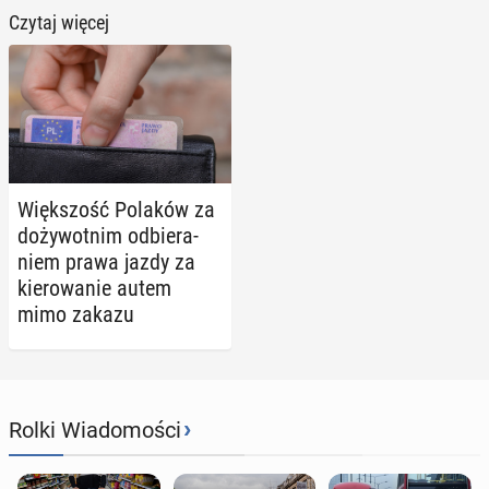
Czytaj więcej
Więk­szość Polaków za
do­ży­wot­nim od­bie­ra­
niem prawa jazdy za
kie­ro­wa­nie autem
mimo zakazu
›
Rolki Wiadomości