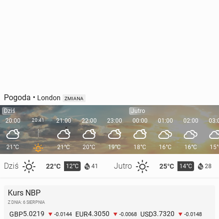
Pogoda
•
London
ZMIANA
Dziś
Jutro
20:00
20:41
21:00
22:00
23:00
00:00
01:00
02:00
03:
21°C
21°C
20°C
19°C
18°C
16°C
16°C
15
Dziś
Jutro
22°C
25°C
12°C
14°C
41
28
Kurs NBP
Z DNIA: 6 SIERPNIA
5.0219
4.3050
3.7320
GBP
EUR
USD
-0.0144
-0.0068
-0.0148