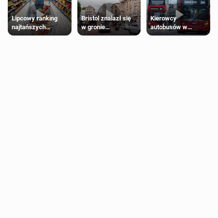
Lipcowy ranking
Bristol znalazł się
Kierowcy
najtańszych
w gronie
autobusów w
supermarketów
najlepszych
Londynie
kierunków podróży
zapowiadają strajki
na świecie