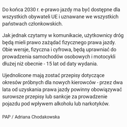
Do końca 2030 r. e-prawo jazdy ma być do­stęp­ne dla
wszyst­kich oby­wa­te­li UE i uzna­wa­ne we wszyst­kich
pań­stwach człon­kow­skich.
Jak jednak czytamy w ko­mu­ni­ka­cie, użyt­kow­ni­cy dróg
będą mieli prawo zażądać fi­zycz­ne­go prawa jazdy.
Obie wersje, fi­zycz­na i cyfrowa, będą upraw­niać do
pro­wa­dze­nia sa­mo­cho­dów oso­bo­wych i mo­to­cy­kli
dłużej niż obecnie - 15 lat od daty wydania.
Ujed­no­li­co­ne mają zostać prze­pi­sy do­ty­czą­ce
okresów prób­nych dla nowych kie­row­ców - przez dwa
lata od uzy­ska­nia prawa jazdy powinny obo­wią­zy­wać
su­row­sze prze­pi­sy lub sankcje za pro­wa­dze­nie
pojazdu pod wpływem al­ko­ho­lu lub nar­ko­ty­ków.
PAP / Adriana Chodakowska