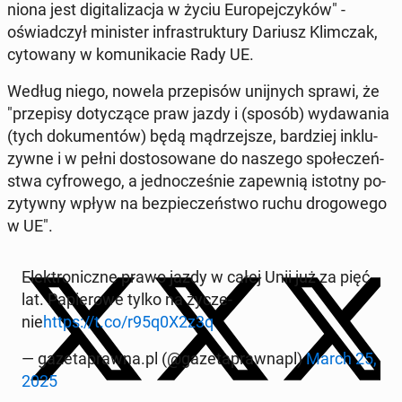
nio­na jest di­gi­ta­li­za­cja w życiu Eu­ro­pej­czy­ków" -
oświad­czył mi­ni­ster in­fra­struk­tu­ry Dariusz Klim­czak,
cy­to­wa­ny w ko­mu­ni­ka­cie Rady UE.
Według niego, nowela prze­pi­sów unij­nych sprawi, że
"prze­pi­sy do­ty­czą­ce praw jazdy i (sposób) wy­da­wa­nia
(tych do­ku­men­tów) będą mą­drzej­sze, bar­dziej in­klu­
zyw­ne i w pełni do­sto­so­wa­ne do naszego spo­łe­czeń­
stwa cy­fro­we­go, a jed­no­cze­śnie za­pew­nią istotny po­
zy­tyw­ny wpływ na bez­pie­czeń­stwo ruchu dro­go­we­go
w UE".
Elek­tro­nicz­ne prawo jazdy w całej Unii już za pięć
lat. Pa­pie­ro­we tylko na ży­cze­
nie
https://t.co/r95q0X2z3q
— ga­ze­ta­praw­na.pl (@ga­ze­ta­praw­napl)
March 25,
2025