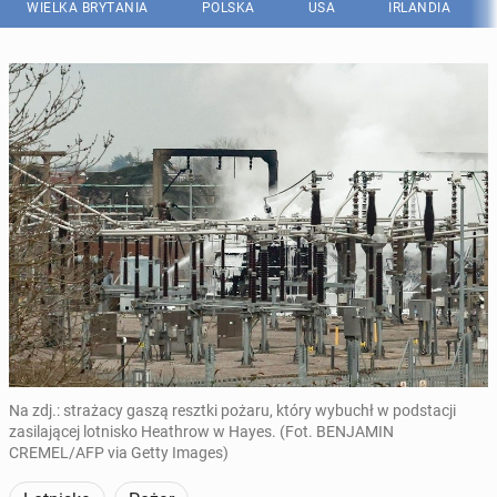
WIELKA BRYTANIA
POLSKA
USA
IRLANDIA
Na zdj.: strażacy gaszą resztki pożaru, który wybuchł w podstacji
zasilającej lotnisko Heathrow w Hayes. (Fot. BENJAMIN
CREMEL/AFP via Getty Images)