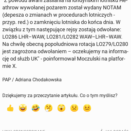
"Z powodu awarii za­si­la­nia na lon­dyń­skim lot­ni­sku He­
ath­row wy­wo­ła­nej pożarem został wydany NOTAM
(depesza o zmia­nach w pro­ce­du­rach lot­ni­czych -
przyp. red.) o za­mknię­ciu lot­ni­ska do końca dnia. W
związku z tym na­stę­pu­ją­ce rejsy zostają od­wo­ła­ne:
LO286 LHR–WAW, LO281/LO282 WAW–LHR–WAW.
Na chwilę obecną po­po­łu­dnio­wa rotacja LO279/LO280
jest za­gro­żo­na od­wo­ła­niem – ocze­ku­je­my na in­for­ma­
cję od służb UK" - po­in­for­mo­wał Mo­czul­ski na plat­for­
mie X.
PAP / Adriana Chodakowska
Dziękujemy za przeczytanie artykułu. Co o tym myślisz?