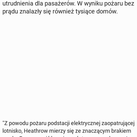
utrud­nie­nia dla pa­sa­że­rów. W wyniku pożaru bez
prądu zna­la­zły się również tysiące domów.
"Z powodu pożaru pod­sta­cji elek­trycz­nej za­opa­tru­ją­cej
lot­ni­sko, He­ath­row mierzy się ze zna­czą­cym brakiem