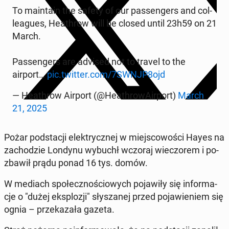
To ma­in­ta­in the safety of our pas­sen­gers and col­
le­agu­es, He­ath­row will be closed until 23h59 on 21
March.
Pas­sen­gers are advised not to travel to the
airport…
pic.twitter.com/7SWNJP8ojd
— He­ath­row Airport (@He­ath­ro­wA­ir­port)
March
21, 2025
Pożar pod­sta­cji elek­trycz­nej w miej­sco­wo­ści Hayes na
za­cho­dzie Londynu wybuchł wczoraj wie­czo­rem i po­
zba­wił prądu ponad 16 tys. domów.
W mediach spo­łecz­no­ścio­wych po­ja­wi­ły się in­for­ma­
cje o "dużej eks­plo­zji" sły­sza­nej przed po­ja­wie­niem się
ognia – prze­ka­za­ła gazeta.