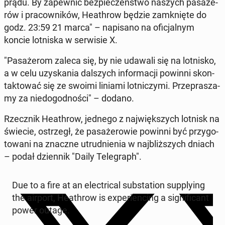
prądu. By za­pew­nić bez­pie­czeń­stwo naszych pa­sa­że­
rów i pra­cow­ni­ków, He­ath­row będzie za­mknię­te do
godz. 23:59 21 marca" – na­pi­sa­no na ofi­cjal­nym
koncie lot­ni­ska w ser­wi­sie X.
"Pa­sa­że­rom zaleca się, by nie udawali się na lot­ni­sko,
a w celu uzy­ska­nia dal­szych in­for­ma­cji powinni skon­
tak­to­wać się ze swoimi liniami lot­ni­czy­mi. Prze­pra­sza­
my za nie­do­god­no­ści" – dodano.
Rzecz­nik He­ath­row, jednego z naj­więk­szych lotnisk na
świecie, ostrzegł, że pa­sa­że­ro­wie powinni być przy­go­
to­wa­ni na znaczne utrud­nie­nia w naj­bliż­szych dniach
– podał dzien­nik "Daily Te­le­graph".
Due to a fire at an elec­tri­cal sub­sta­tion sup­ply­ing
the airport, He­ath­row is expe­rien­cing a si­gni­fi­cant
power outage.