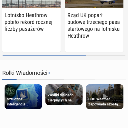
Lot­ni­sko He­ath­row
Rząd UK poparł
pobiło rekord rocznej
budowę trze­cie­go pasa
liczby pa­sa­że­rów
star­to­we­go na lot­ni­sku
He­ath­row
›
Rolki Wiadomości
Zasiłki dla osób
Sztuczna
BBC Weather
cierpiących na
inteligencja
zapowiada szóstą
schorzenia
próbowała oszukać
falę upałów w
psychiczne
człowieka
Londynie