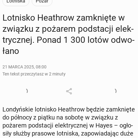
Lotniska
Pożar
Lot­ni­sko He­ath­row za­mknię­te w
związku z pożarem pod­sta­cji elek­
trycz­nej. Ponad 1 300 lotów od­wo­
ła­no
21 MARCA 2025, 08:00
Ten tekst przeczytasz w 2 minuty
Lon­dyń­skie lot­ni­sko He­ath­row będzie za­mknię­te
do północy z piątku na sobotę w związku z
pożarem pod­sta­cji elek­trycz­nej w Hayes – ogło­
si­ły służby prasowe lot­ni­ska, za­po­wia­da­jąc duże