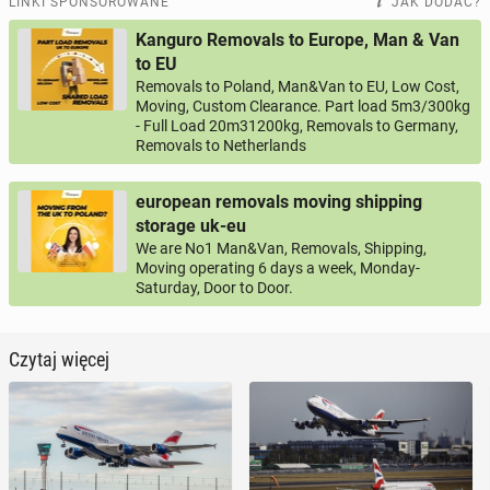
LINKI SPONSOROWANE
JAK DODAĆ?
Kanguro Removals to Europe, Man & Van
to EU
Removals to Poland, Man&Van to EU, Low Cost,
Moving, Custom Clearance. Part load 5m3/300kg
- Full Load 20m31200kg, Removals to Germany,
Removals to Netherlands
european removals moving shipping
storage uk-eu
We are No1 Man&Van, Removals, Shipping,
Moving operating 6 days a week, Monday-
Saturday, Door to Door.
Czytaj więcej