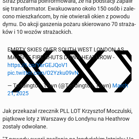
Straż pożarna po­in­for­mo­wa­ła, że na pod­sta­cji zapalił
się trans­for­ma­tor. Ewa­ku­owa­no około 150 osób i za­le­
co­no miesz­kań­com, by nie otwie­ra­li okien z powodu
dymu. Do akcji ga­sze­nia pożaru skie­ro­wa­no 70 stra­ża­
ków i 10 wozów stra­żac­kich.
EMPTY SKIES OVER SOUTH WEST LONDON AS
MASSIVE FIRE SHUTS DOWN HE­ATH­ROW -
https://t.co/Yar­GE­JQoV1
pic.twitter.com/O2Yzku09vN
— Ted­ding­ton_Town (@Ted­ding­ton_Town)
March
21, 2025
Jak prze­ka­zał rzecz­nik PLL LOT Krzysz­tof Mo­czul­ski,
piąt­ko­we loty z War­sza­wy do Londynu na He­ath­row
zostały od­wo­ła­ne.