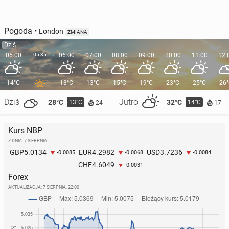
Pogoda
•
London
ZMIANA
Dziś
05:00
05:35
06:00
07:00
08:00
09:00
10:00
11:00
12:
14°C
13°C
13°C
15°C
19°C
23°C
25°C
26
Dziś
Jutro
28°C
32°C
13°C
14°C
24
17
Kurs NBP
Z DNIA: 7 SIERPNIA
5.0134
4.2982
3.7236
GBP
EUR
USD
-0.0085
-0.0068
-0.0084
4.6049
CHF
-0.0031
Forex
AKTUALIZACJA:
7 SIERPNIA, 22:00