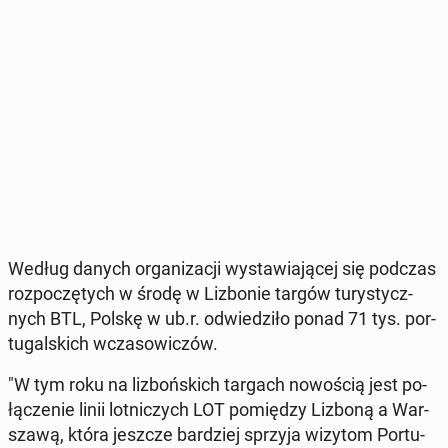
Według danych or­ga­ni­za­cji wy­sta­wia­ją­cej się podczas
roz­po­czę­tych w środę w Li­zbo­nie targów tu­ry­stycz­
nych BTL, Polskę w ub.r. od­wie­dzi­ło ponad 71 tys. por­
tu­gal­skich wcza­so­wi­czów.
"W tym roku na li­zboń­skich targach no­wo­ścią jest po­
łą­cze­nie linii lot­ni­czych LOT po­mię­dzy Lizboną a War­
sza­wą, która jeszcze bar­dziej sprzyja wizytom Por­tu­