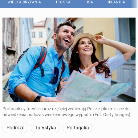
WIELKA BRYTANIA
POLSKA
USA
IRLANDIA
Portugalscy turyści coraz częściej wybierają Polskę jako miejsce do
odwiedzenia podczas weekendowego wypadu. (Fot. Getty Images)
Podróże
Turystyka
Portugalia