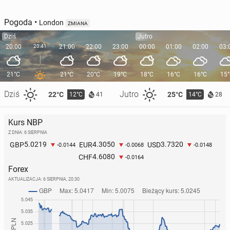
Pogoda
•
London
ZMIANA
Dziś
Jutro
20:00
20:41
21:00
22:00
23:00
00:00
01:00
02:00
03:
21°C
21°C
20°C
19°C
18°C
16°C
16°C
15
Dziś
Jutro
22°C
25°C
12°C
14°C
41
28
Kurs NBP
Z DNIA: 6 SIERPNIA
5.0219
4.3050
3.7320
GBP
EUR
USD
-0.0144
-0.0068
-0.0148
4.6080
CHF
-0.0164
Forex
AKTUALIZACJA:
6 SIERPNIA, 20:30