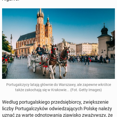
Por­tu­gal­czy­cy latają głównie do War­sza­wy, ale zapewne wkrótce
także za­ko­cha­ją się w Kra­ko­wie... (Fot. Getty Images)
Według por­tu­gal­skie­go przed­się­bior­cy, zwięk­sze­nie
liczby Por­tu­gal­czy­ków od­wie­dza­ją­cych Polskę należy
uznać za warte od­no­to­wa­nia zja­wi­sko zwa­żyw­szy, że