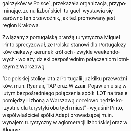
gal­czy­ków w Polsce", prze­ka­za­ła or­ga­ni­za­cja, przy­po­
mi­na­jąc, że na li­zboń­skich targach wy­sta­wia się
zarówno ten prze­woź­nik, jak też pro­mo­wa­ny jest
region Krakowa.
Zwią­za­ny z por­tu­gal­ską branżą tu­ry­stycz­ną Miguel
Pinto spre­cy­zo­wał, że Polska stanowi dla Por­tu­gal­czy­
ków ciekawy kie­ru­nek krót­kich - zwykle week­en­do­
wych - wojaży, dzięki bez­po­śred­nim po­łą­cze­niom lot­ni­
czym z War­sza­wą.
"Do pol­skiej stolicy lata z Por­tu­ga­lii już kilku prze­woź­ni­
ków, m.in. Ryanair, TAP oraz Wizzair. Po­ja­wie­nie się w
lutym bez­po­śred­nie­go po­łą­cze­nia spółki LOT na trasie
po­mię­dzy Lizboną a War­sza­wą do­ce­lo­wo będzie ko­
rzyst­ne dla tu­ry­sty­ki obu tych miast" - wy­ja­śnił Pinto,
współ­wła­ści­ciel spółki Adapt pro­wa­dzą­cej m.in.
wynajem tu­ry­stycz­ny w aglo­me­ra­cji li­zboń­skiej oraz w
Algarve.