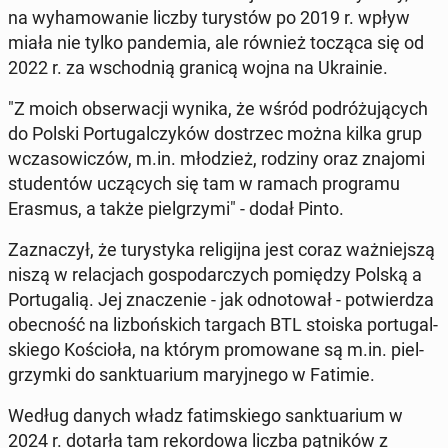
na wy­ha­mo­wa­nie liczby tu­ry­stów po 2019 r. wpływ
miała nie tylko pan­de­mia, ale również tocząca się od
2022 r. za wschod­nią granicą wojna na Ukra­inie.
"Z moich ob­ser­wa­cji wynika, że wśród po­dró­żu­ją­cych
do Polski Por­tu­gal­czy­ków do­strzec można kilka grup
wcza­so­wi­czów, m.in. mło­dzież, rodziny oraz znajomi
stu­den­tów uczą­cych się tam w ramach pro­gra­mu
Erasmus, a także piel­grzy­mi" - dodał Pinto.
Za­zna­czył, że tu­ry­sty­ka re­li­gij­na jest coraz waż­niej­szą
niszą w re­la­cjach go­spo­dar­czych po­mię­dzy Polską a
Por­tu­ga­lią. Jej zna­cze­nie - jak od­no­to­wał - po­twier­dza
obec­ność na li­zboń­skich targach BTL stoiska por­tu­gal­
skie­go Ko­ścio­ła, na którym pro­mo­wa­ne są m.in. piel­
grzym­ki do sank­tu­arium ma­ryj­ne­go w Fatimie.
Według danych władz fa­tim­skie­go sank­tu­arium w
2024 r. dotarła tam re­kor­do­wa liczba pąt­ni­ków z