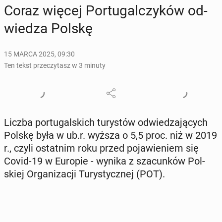
Coraz więcej Por­tu­gal­czy­ków od­
wie­dza Polskę
15 MARCA 2025, 09:30
Ten tekst przeczytasz w 3 minuty
Liczba por­tu­gal­skich tu­ry­stów od­wie­dza­ją­cych
Polskę była w ub.r. wyższa o 5,5 proc. niż w 2019
r., czyli ostat­nim roku przed po­ja­wie­niem się
Covid-19 w Europie - wynika z sza­cun­ków Pol­
skiej Or­ga­ni­za­cji Tu­ry­stycz­nej (POT).