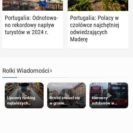
Por­tu­ga­lia: Od­no­to­wa­
Por­tu­ga­lia: Polacy w
no re­kor­do­wy napływ
czo­łów­ce naj­chęt­niej
tu­ry­stów w 2024 r.
od­wie­dza­ją­cych
Maderę
›
Rolki Wiadomości
Lipcowy ranking
Bristol znalazł się
Kierowcy
najtańszych
w gronie
autobusów w
supermarketów
najlepszych
Londynie
kierunków podróży
zapowiadają strajki
na świecie