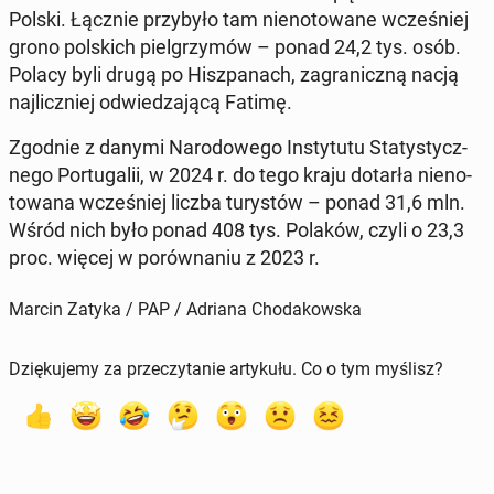
Polski. Łącznie przy­by­ło tam nie­no­to­wa­ne wcze­śniej
grono pol­skich piel­grzy­mów – ponad 24,2 tys. osób.
Polacy byli drugą po Hisz­pa­nach, za­gra­nicz­ną nacją
naj­licz­niej od­wie­dza­ją­cą Fatimę.
Zgodnie z danymi Na­ro­do­we­go In­sty­tu­tu Sta­ty­stycz­
ne­go Por­tu­ga­lii, w 2024 r. do tego kraju dotarła nie­no­
to­wa­na wcze­śniej liczba tu­ry­stów – ponad 31,6 mln.
Wśród nich było ponad 408 tys. Polaków, czyli o 23,3
proc. więcej w po­rów­na­niu z 2023 r.
Marcin Zatyka / PAP / Adriana Chodakowska
Dziękujemy za przeczytanie artykułu. Co o tym myślisz?