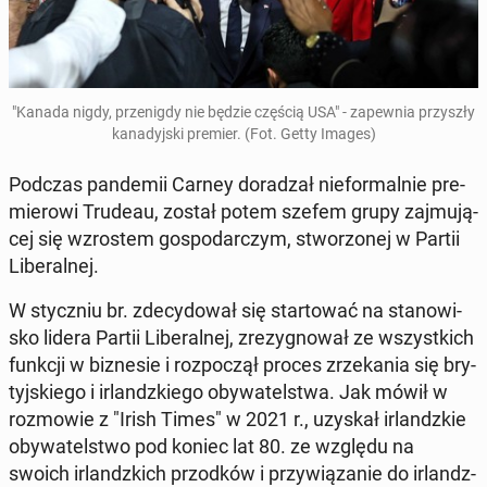
"Kanada nigdy, prze­nig­dy nie będzie częścią USA" - za­pew­nia przy­szły
ka­na­dyj­ski premier. (Fot. Getty Images)
Podczas pan­de­mii Carney do­ra­dzał nie­for­mal­nie pre­
mie­ro­wi Trudeau, został potem szefem grupy zaj­mu­ją­
cej się wzro­stem go­spo­dar­czym, stwo­rzo­nej w Partii
Li­be­ral­nej.
W stycz­niu br. zde­cy­do­wał się star­to­wać na sta­no­wi­
sko lidera Partii Li­be­ral­nej, zre­zy­gno­wał ze wszyst­kich
funkcji w biz­ne­sie i roz­po­czął proces zrze­ka­nia się bry­
tyj­skie­go i ir­landz­kie­go oby­wa­tel­stwa. Jak mówił w
roz­mo­wie z "Irish Times" w 2021 r., uzyskał ir­landz­kie
oby­wa­tel­stwo pod koniec lat 80. ze względu na
swoich ir­landz­kich przod­ków i przy­wią­za­nie do ir­landz­