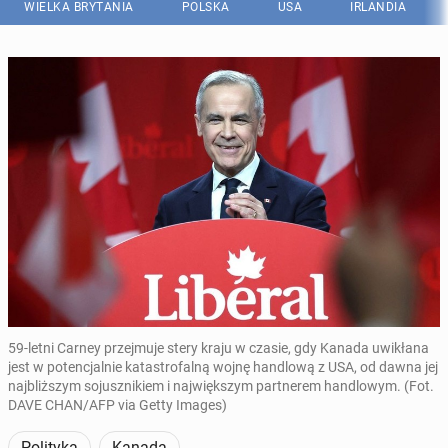
WIELKA BRYTANIA
POLSKA
USA
IRLANDIA
59-letni Carney przejmuje stery kraju w czasie, gdy Kanada uwikłana
jest w potencjalnie katastrofalną wojnę handlową z USA, od dawna jej
najbliższym sojusznikiem i największym partnerem handlowym. (Fot.
DAVE CHAN/AFP via Getty Images)
Polityka
Kanada