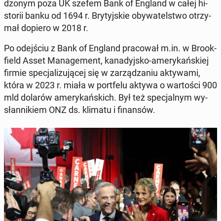
dzo­nym poza UK szefem Bank of England w całej hi­
sto­rii banku od 1694 r. Bry­tyj­skie oby­wa­tel­stwo otrzy­
mał dopiero w 2018 r.
Po odej­ściu z Bank of England pra­co­wał m.in. w Bro­ok­
field Asset Ma­na­ge­ment, ka­na­dyj­sko-ame­ry­kań­skiej
firmie spe­cja­li­zu­ją­cej się w za­rzą­dza­niu ak­ty­wa­mi,
która w 2023 r. miała w port­fe­lu aktywa o war­to­ści 900
mld dolarów ame­ry­kań­skich. Był też spe­cjal­nym wy­
słan­ni­kiem ONZ ds. klimatu i fi­nan­sów.