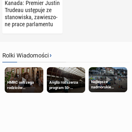
Kanada: Premier Justin
Trudeau ustę­pu­je ze
sta­no­wi­ska, za­wie­szo­
ne prace par­la­men­tu
›
Rolki Wiadomości
Najlepsze
HMRC ostrzega
Anglia rozszerza
nadmorskie
rodziców
program 50-
miasteczko blisko
pobierających Child
procentowych
Londynu
Benefit. Mogą być
zniżek kolejowych
zobowiązani do
na 18-latków
zwrotu zasiłku