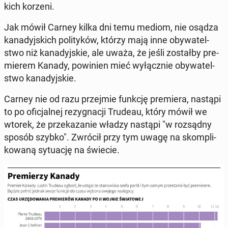
kich korzeni.
Jak mówił Carney kilka dni temu mediom, nie osądza
ka­na­dyj­skich po­li­ty­ków, którzy mają inne oby­wa­tel­
stwo niż ka­na­dyj­skie, ale uważa, że jeśli zo­stał­by pre­
mie­rem Kanady, po­wi­nien mieć wy­łącz­nie oby­wa­tel­
stwo ka­na­dyj­skie.
Carney nie od razu przej­mie funkcję pre­mie­ra, nastąpi
to po ofi­cjal­nej re­zy­gna­cji Trudeau, który mówił we
wtorek, że prze­ka­za­nie władzy nastąpi "w roz­sąd­ny
sposób szybko". Zwrócił przy tym uwagę na skom­pli­
ko­wa­ną sy­tu­ację na świecie.