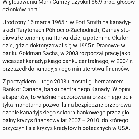
W gło­so­wa­niu Mark Carney uzyskał 85,9 proc. głosów
człon­ków partii.
Uro­dzo­ny 16 marca 1965 r. w Fort Smith na ka­na­dyj­
skich Te­ry­to­riach Pół­noc­no-Za­chod­nich, Carney stu­
dio­wał eko­no­mię na Ha­rvar­dzie, a potem na Oks­for­
dzie, gdzie dok­to­ry­zo­wał się w 1995 r. Pra­co­wał w
banku Goldman Sachs, w 2003 roz­po­czął pracę jako
wi­ce­szef ka­na­dyj­skie­go banku cen­tral­ne­go, w 2004 r.
prze­szedł do ka­na­dyj­skie­go mi­ni­ster­stwa fi­nan­sów.
Z po­cząt­kiem lutego 2008 r. został gu­ber­na­to­rem
Bank of Canada, banku cen­tral­ne­go Kanady. W opinii
eks­per­tów, to właśnie nad­zo­ro­wa­na przez niego po­li­
ty­ka mo­ne­tar­na po­zwo­li­ła na bez­piecz­ne prze­pro­wa­
dze­nie ka­na­dyj­skie­go sektora ban­ko­we­go przez glo­
bal­ny kryzys fi­nan­so­wy lat 2007 – 2010, do którego
przy­czy­nił się kryzys kre­dy­tów hi­po­tecz­nych w USA.