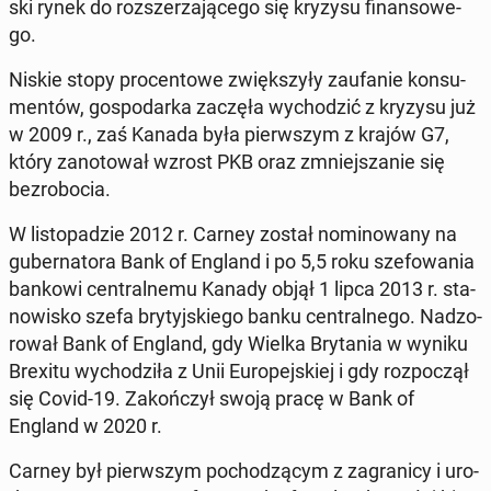
ski rynek do roz­sze­rza­ją­ce­go się kryzysu fi­nan­so­we­
go.
Niskie stopy pro­cen­to­we zwięk­szy­ły za­ufa­nie kon­su­
men­tów, go­spo­dar­ka zaczęła wy­cho­dzić z kryzysu już
w 2009 r., zaś Kanada była pierw­szym z krajów G7,
który za­no­to­wał wzrost PKB oraz zmniej­sza­nie się
bez­ro­bo­cia.
W li­sto­pa­dzie 2012 r. Carney został no­mi­no­wa­ny na
gu­ber­na­to­ra Bank of England i po 5,5 roku sze­fo­wa­nia
bankowi cen­tral­ne­mu Kanady objął 1 lipca 2013 r. sta­
no­wi­sko szefa bry­tyj­skie­go banku cen­tral­ne­go. Nad­zo­
ro­wał Bank of England, gdy Wielka Bry­ta­nia w wyniku
Brexitu wy­cho­dzi­ła z Unii Eu­ro­pej­skiej i gdy roz­po­czął
się Covid-19. Za­koń­czył swoją pracę w Bank of
England w 2020 r.
Carney był pierw­szym po­cho­dzą­cym z za­gra­ni­cy i uro­