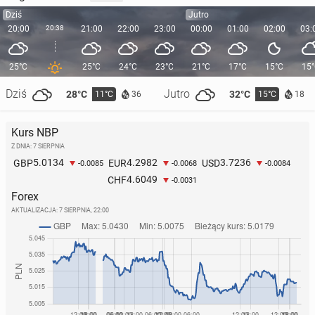
Dziś
Jutro
20:00
20:38
21:00
22:00
23:00
00:00
01:00
02:00
03:
25°C
25°C
24°C
23°C
21°C
17°C
15°C
15
Dziś
Jutro
28°C
32°C
11°C
15°C
36
18
Kurs NBP
Z DNIA: 7 SIERPNIA
5.0134
4.2982
3.7236
GBP
EUR
USD
-0.0085
-0.0068
-0.0084
4.6049
CHF
-0.0031
Forex
AKTUALIZACJA:
7 SIERPNIA, 22:00