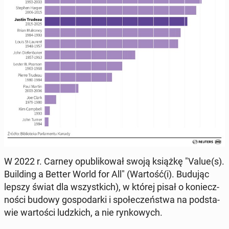
W 2022 r. Carney opu­bli­ko­wał swoją książkę "Value(s).
Bu­il­ding a Better World for All" (Wartość(i). Budując
lepszy świat dla wszyst­kich), w której pisał o ko­niecz­
no­ści budowy go­spo­dar­ki i spo­łe­czeń­stwa na pod­sta­
wie war­to­ści ludz­kich, a nie ryn­ko­wych.