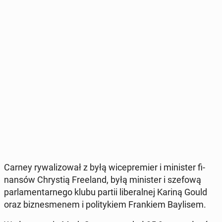
Carney ry­wa­li­zo­wał z byłą wi­ce­pre­mier i mi­ni­ster fi­
nan­sów Chry­stią Fre­eland, byłą mi­ni­ster i szefową
par­la­men­tar­ne­go klubu partii li­be­ral­nej Kariną Gould
oraz biz­nes­me­nem i po­li­ty­kiem Fran­kiem Bay­li­sem.