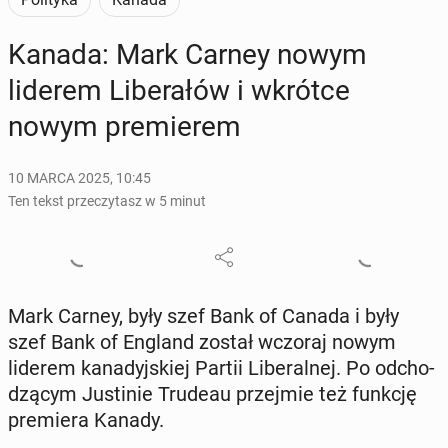
Kanada: Mark Carney nowym
liderem Li­be­ra­łów i wkrótce
nowym pre­mie­rem
10 MARCA 2025, 10:45
Ten tekst przeczytasz w 5 minut
Mark Carney, były szef Bank of Canada i były
szef Bank of England został wczoraj nowym
liderem ka­na­dyj­skiej Partii Li­be­ral­nej. Po od­cho­
dzą­cym Ju­sti­nie Trudeau przej­mie też funkcję
pre­mie­ra Kanady.