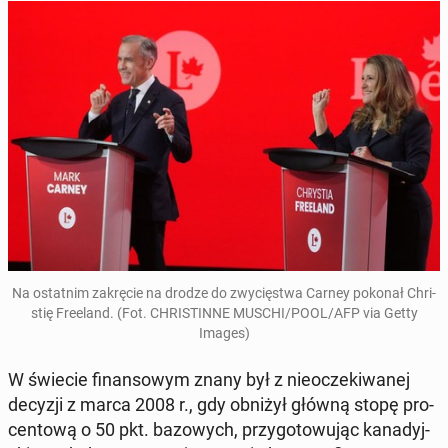
Na ostat­nim za­krę­cie na drodze do zwy­cię­stwa Carney pokonał Chri­
stię Fre­eland. (Fot. CHRI­STIN­NE MUSCHI/POOL/AFP via Getty
Images)
W świecie fi­nan­so­wym znany był z nie­ocze­ki­wa­nej
decyzji z marca 2008 r., gdy obniżył główną stopę pro­
cen­to­wą o 50 pkt. ba­zo­wych, przy­go­to­wu­jąc ka­na­dyj­