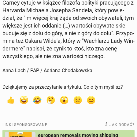
Carney cytuje w książce fi­lo­zo­fa po­li­ty­ki pra­cu­ją­ce­go z
Ha­rvar­da Mi­cha­ela Josepha Sandela, który po­wie­
dział, że "im więcej kraj żąda od swoich oby­wa­te­li, tym
większe jest ich oddanie (…) war­to­ści oby­wa­tel­skie
buduje się z dołu do góry, a nie z góry do dołu". Przy­po­
mi­na też Oskara Wilde'a, który w "Wa­chla­rzu Lady Win­
der­me­re" napisał, że cynik to ktoś, kto zna cenę
wszyst­kie­go, ale nie zna war­to­ści niczego.
Anna Lach / PAP / Adriana Chodakowska
Dziękujemy za przeczytanie artykułu. Co o tym myślisz?
LINKI SPONSOROWANE
JAK DODAĆ?
european removals moving shipping