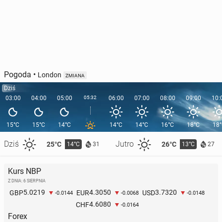
Pogoda
•
London
ZMIANA
Dziś
03:00
04:00
05:00
05:32
06:00
07:00
08:00
09:00
10:
15°C
15°C
14°C
14°C
14°C
16°C
18°C
18
Dziś
Jutro
25°C
26°C
14°C
13°C
31
27
Kurs NBP
Z DNIA: 6 SIERPNIA
5.0219
4.3050
3.7320
GBP
EUR
USD
-0.0144
-0.0068
-0.0148
4.6080
CHF
-0.0164
Forex