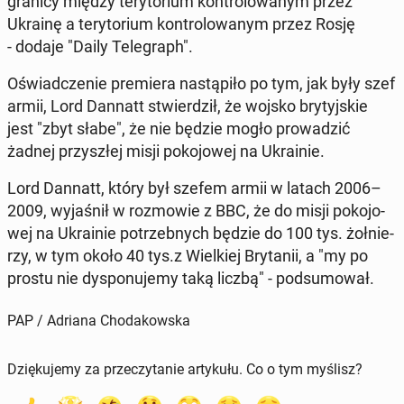
granicy między te­ry­to­rium kon­tro­lo­wa­nym przez
Ukrainę a te­ry­to­rium kon­tro­lo­wa­nym przez Rosję
- dodaje "Daily Te­le­graph".
Oświad­cze­nie pre­mie­ra na­stą­pi­ło po tym, jak były szef
armii, Lord Dannatt stwier­dził, że wojsko bry­tyj­skie
jest "zbyt słabe", że nie będzie mogło pro­wa­dzić
żadnej przy­szłej misji po­ko­jo­wej na Ukra­inie.
Lord Dannatt, który był szefem armii w latach 2006–
2009, wy­ja­śnił w roz­mo­wie z BBC, że do misji po­ko­jo­
wej na Ukra­inie po­trzeb­nych będzie do 100 tys. żoł­nie­
rzy, w tym około 40 tys.z Wiel­kiej Bry­ta­nii, a "my po
prostu nie dys­po­nu­je­my taką liczbą" - pod­su­mo­wał.
PAP / Adriana Chodakowska
Dziękujemy za przeczytanie artykułu. Co o tym myślisz?