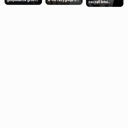
zaczęli letni
recesja, jeśli
roli druhny na
odpoczynek po
kryzys na Bliskim
ślubie
Igrzyskach
Wschodzie się
Wspólnoty w
przedłuży
Glasgow