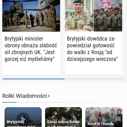
Bry­tyj­ski mi­ni­ster
Bry­tyj­ski dowódca za­
obrony obnaża słabość
po­wie­dział go­to­wość
sił zbroj­nych UK. "Jest
do walki z Rosją "od
gorzej niż my­śle­li­śmy"
dzi­siej­sze­go wie­czo­ra"
›
Rolki Wiadomości
Brytyjskiej
Coraz więcej kobiet
Karol III i Kamila
gospodarce grozi
w UK rezygnuje z