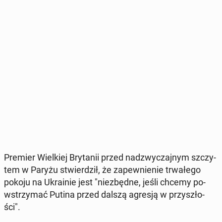
Premier Wiel­kiej Bry­ta­nii przed nad­zwy­czaj­nym szczy­
tem w Paryżu stwier­dził, że za­pew­nie­nie trwa­łe­go
pokoju na Ukra­inie jest "nie­zbęd­ne, jeśli chcemy po­
wstrzy­mać Putina przed dalszą agresją w przy­szło­
ści".