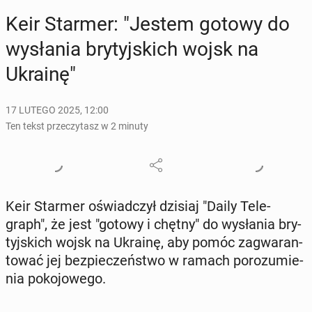
Keir Starmer: "Jestem gotowy do
wy­sła­nia bry­tyj­skich wojsk na
Ukrainę"
17 LUTEGO 2025, 12:00
Ten tekst przeczytasz w 2 minuty
Keir Starmer oświad­czył dzisiaj "Daily Te­le­
graph", że jest "gotowy i chętny" do wy­sła­nia bry­
tyj­skich wojsk na Ukrainę, aby pomóc za­gwa­ran­
to­wać jej bez­pie­czeń­stwo w ramach po­ro­zu­mie­
nia po­ko­jo­we­go.