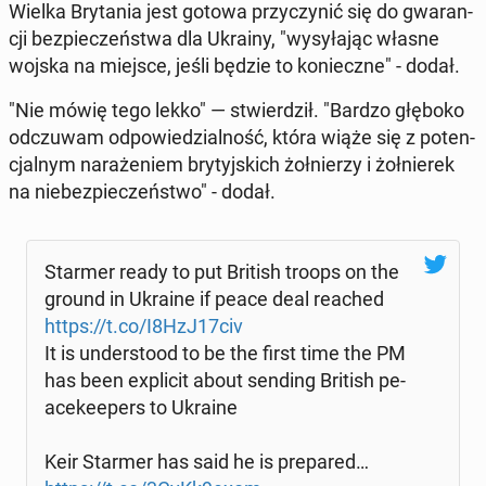
Wielka Bry­ta­nia jest gotowa przy­czy­nić się do gwa­ran­
cji bez­pie­czeń­stwa dla Ukrainy, "wy­sy­ła­jąc własne
wojska na miejsce, jeśli będzie to ko­niecz­ne" - dodał.
"Nie mówię tego lekko" — stwier­dził. "Bardzo głęboko
od­czu­wam od­po­wie­dzial­ność, która wiąże się z po­ten­
cjal­nym na­ra­że­niem bry­tyj­skich żoł­nie­rzy i żoł­nie­rek
na nie­bez­pie­czeń­stwo" - dodał.
Starmer ready to put British troops on the
ground in Ukraine if peace deal reached
https://t.co/I8HzJ17civ
It is un­der­sto­od to be the first time the PM
has been expli­cit about sending British pe­
ace­ke­epers to Ukraine
Keir Starmer has said he is pre­pa­red…