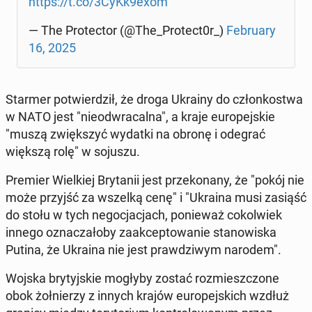
https://t.co/3CyKk9exom
— The Pro­tec­tor (@The_Protect0r_)
Fe­bru­ary
16, 2025
Starmer po­twier­dził, że droga Ukrainy do człon­ko­stwa
w NATO jest "nie­od­wra­cal­na", a kraje eu­ro­pej­skie
"muszą zwięk­szyć wydatki na obronę i odegrać
większą rolę" w sojuszu.
Premier Wiel­kiej Bry­ta­nii jest prze­ko­na­ny, że "pokój nie
może przyjść za wszelką cenę" i "Ukraina musi zasiąść
do stołu w tych ne­go­cja­cjach, po­nie­waż co­kol­wiek
innego ozna­cza­ło­by za­ak­cep­to­wa­nie sta­no­wi­ska
Putina, że Ukraina nie jest praw­dzi­wym narodem".
Wojska bry­tyj­skie mogłyby zostać roz­miesz­czo­ne
obok żoł­nie­rzy z innych krajów eu­ro­pej­skich wzdłuż