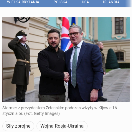
WIELKA BRYTANIA
POLSKA
USA
IRLANDIA
Starmer z prezydentem Zełenskim podczas wizyty w Kijowie 16
stycznia br. (Fot. Getty Images)
Siły zbrojne
Wojna Rosja-Ukraina