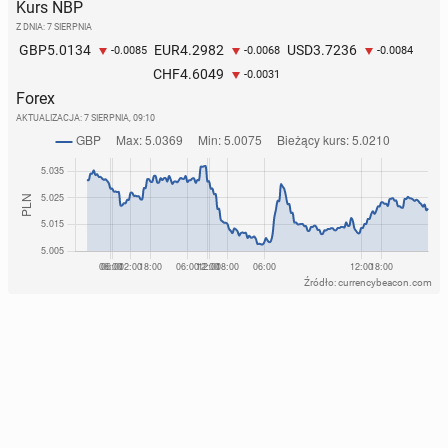
Kurs NBP
Z DNIA: 7 SIERPNIA
5.0134
4.2982
3.7236
GBP
EUR
USD
-0.0085
-0.0068
-0.0084
4.6049
CHF
-0.0031
Forex
AKTUALIZACJA:
7 SIERPNIA, 09:10
Źródło: currencybeacon.com