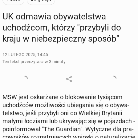
UK odmawia oby­wa­tel­stwa
uchodź­com, którzy "przy­by­li do
kraju w nie­bez­piecz­ny sposób"
12 LUTEGO 2025, 14:45
Ten tekst przeczytasz w 3 minuty
MSW jest oskar­ża­ne o blo­ko­wa­nie ty­siąc­om
uchodź­ców moż­li­wo­ści ubie­ga­nia się o oby­wa­
tel­stwo, jeśli przy­by­li oni do Wiel­kiej Bry­ta­nii
małymi ło­dzia­mi lub ukry­wa­jąc się w po­jaz­dach -
po­in­for­mo­wał "The Gu­ar­dian". Wy­tycz­ne dla pra­
cow­ni­ków roz­pa­tru­ją­cych wnioski o na­tu­ra­li­za­cję