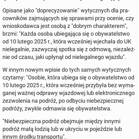
Opisane jako "do­pre­cy­zo­wa­nie" wy­tycz­nych dla pra­
cow­ni­ków zaj­mu­ją­cych się spra­wa­mi przy ocenie, czy
wnio­sko­daw­ca jest osobą z "dobrym cha­rak­te­rem",
brzmi: "Każda osoba ubie­ga­ją­ca się o oby­wa­tel­stwo
od 10 lutego 2025 r., która wcze­śniej wje­cha­ła do UK
nie­le­gal­nie, za­zwy­czaj spotka się z odmową, nie­za­leż­
nie od czasu, jaki upłynął od nie­le­gal­ne­go wjazdu".
W innym nowym wpisie do tych samych wy­tycz­nych
czytamy: "Osobie, która ubiega się o oby­wa­tel­stwo od
10 lutego 2025 r., która wcze­śniej przy­by­ła bez wy­ma­
ga­nej ważnej odprawy wjaz­do­wej lub elek­tro­nicz­ne­go
ze­zwo­le­nia na podróż, po odbyciu nie­bez­piecz­nej
podróży, zwykle odmawia się oby­wa­tel­stwa.
"Nie­bez­piecz­na podróż obej­mu­je między innymi
podróż małą łodzią lub w ukryciu w po­jeź­dzie lub
innym środku trans­por­tu".