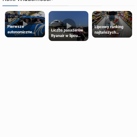
Pierwsze
Lipcowy ranking
Liczba pasażerów
autonomiczne
najtańszych
Ryanair w lipcu
Ubery pojawią się
supermarketów
pobiła rekord
w Londynie jeszcze
tego lata