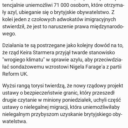
ten­cjal­nie unie­moż­li­wi 71 000 osobom, które otrzy­ma­
ły azyl, ubie­ga­nie się o bry­tyj­skie oby­wa­tel­stwo. Z
kolei jeden z czo­ło­wych ad­wo­ka­tów imi­gra­cyj­nych
stwier­dził, że jest to na­ru­sze­nie prawa mię­dzy­na­ro­do­
we­go.
Dzia­ła­nia te są po­strze­ga­ne jako kolejny dowód na to,
że rząd Keira Star­me­ra przyjął twarde sta­no­wi­sko
"wro­gie­go klimatu" w sprawie azylu, aby prze­ciw­dzia­
łać son­da­żo­we­mu wzro­sto­wi Nigela Fa­ra­ge­'a z partii
Reform UK.
Wyżsi rangą torysi twier­dzą, że nowy rządowy projekt
ustawy o bez­pie­czeń­stwie granic, który prze­szedł
drugie czy­ta­nie w miniony po­nie­dzia­łek, uchyli część
ustawy o nie­le­gal­nej mi­gra­cji, która unie­moż­li­wi­ła­by
nie­le­gal­nym przy­by­szom uzy­ska­nie bry­tyj­skie­go oby­
wa­tel­stwa.