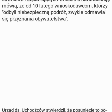
mówią, że od 10 lutego wnio­sko­daw­com, którzy
"odbyli nie­bez­piecz­ną podróż, zwykle odmawia
się przy­zna­nia oby­wa­tel­stwa".
Urząd ds. Uchodź­ców stwier­dził, że po­su­nię­cie to po­