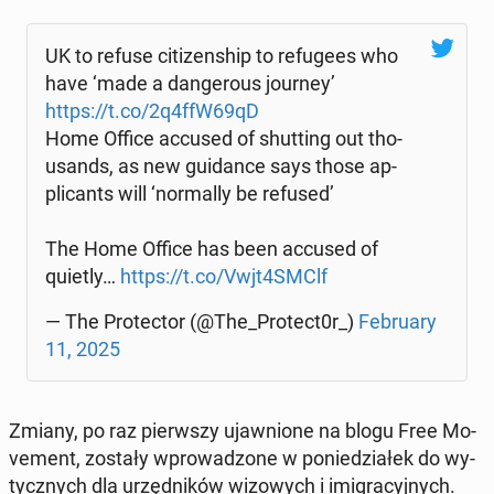
UK to refuse ci­ti­zen­ship to re­fu­ge­es who
have ‘made a dan­ge­ro­us journey’
https://t.co/2q4ffW69qD
Home Office accused of shut­ting out tho­
usands, as new gu­idan­ce says those ap­
pli­cants will ‘nor­mal­ly be refused’
The Home Office has been accused of
quietly…
https://t.co/Vwjt4SMClf
— The Pro­tec­tor (@The_Protect0r_)
Fe­bru­ary
11, 2025
Zmiany, po raz pierw­szy ujaw­nio­ne na blogu Free Mo­
ve­ment, zostały wpro­wa­dzo­ne w po­nie­dzia­łek do wy­
tycz­nych dla urzęd­ni­ków wi­zo­wych i imi­gra­cyj­nych.