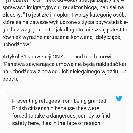
spra­wach imi­gra­cyj­nych i re­dak­tor bloga, napisał na
Bluesky: "To jest złe i kropka. Tworzy ka­te­go­rię osób,
które są na zawsze wy­klu­czo­ne z życia oby­wa­tel­skie­
go, bez względu na to, jak długo tu miesz­ka­ją. Jest to
również wyraźne na­ru­sze­nie kon­wen­cji do­ty­czą­cej
uchodź­ców".
Artykuł 31 kon­wen­cji ONZ o uchodź­cach mówi:
"Państwa za­wie­ra­ją­ce umowę nie będą na­kła­dać kar
na uchodź­ców z powodu ich nie­le­gal­ne­go wjazdu lub
pobytu".
Pre­ven­ting re­fu­ge­es from being granted
British ci­ti­zen­ship because they were
forced to take a dan­ge­ro­us journey to find
safety here, flies in the face of reason.