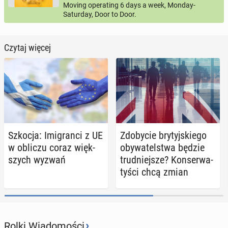
Moving operating 6 days a week, Monday-
Saturday, Door to Door.
Czytaj więcej
Szkocja: Imi­gran­ci z UE
Zdo­by­cie bry­tyj­skie­go
w obliczu coraz więk­
oby­wa­tel­stwa będzie
szych wyzwań
trud­niej­sze? Kon­ser­wa­
ty­ści chcą zmian
›
Rolki Wiadomości