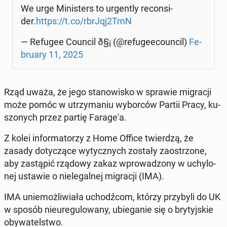
We urge Mi­ni­sters to urgen­tly re­con­si­
der.
https://t.co/rbrJqj2TmN
— Refugee Council ð§¡ (@re­fu­ge­eco­un­cil)
Fe­
bru­ary 11, 2025
Rząd uważa, że jego sta­no­wi­sko w sprawie mi­gra­cji
może pomóc w utrzy­ma­niu wy­bor­ców Partii Pracy, ku­
szo­nych przez partię Fa­ra­ge­'a.
Z kolei in­for­ma­to­rzy z Home Office twier­dzą, że
zasady do­ty­czą­ce wy­tycz­nych zostały za­ostrzo­ne,
aby za­stą­pić rządowy zakaz wpro­wa­dzo­ny w uchy­lo­
nej ustawie o nie­le­gal­nej mi­gra­cji (IMA).
IMA unie­moż­li­wia­ła uchodź­com, którzy przy­by­li do UK
w sposób nie­ure­gu­lo­wa­ny, ubie­ga­nie się o bry­tyj­skie
oby­wa­tel­stwo.