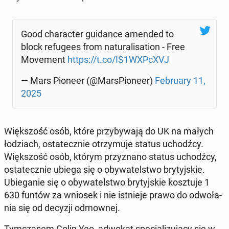
Good cha­rac­ter gu­idan­ce amended to
block re­fu­ge­es from na­tu­ra­li­sa­tion - Free
Mo­ve­ment
https://t.co/IS1WXPcXVJ
— Mars Pioneer (@Mar­sPio­ne­er)
Fe­bru­ary 11,
2025
Więk­szość osób, które przy­by­wa­ją do UK na małych
ło­dziach, osta­tecz­nie otrzy­mu­je status uchodź­cy.
Więk­szość osób, którym przy­zna­no status uchodź­cy,
osta­tecz­nie ubiega się o oby­wa­tel­stwo bry­tyj­skie.
Ubie­ga­nie się o oby­wa­tel­stwo bry­tyj­skie kosz­tu­je 1
630 funtów za wniosek i nie ist­nie­je prawo do od­wo­ła­
nia się od decyzji od­mow­nej.
Tym­cza­sem Colin Yeo, adwokat spe­cja­li­zu­ją­cy się w