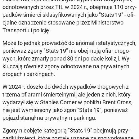
od­no­to­wa­nych przez TfL w 2024 r., obej­mu­je 110 przy­
pad­ków śmierci skla­sy­fi­ko­wa­nych jako "Stats 19" - ofi­
cjal­ne ozna­cze­nie sto­so­wa­ne przez Mi­ni­ster­stwo
Trans­por­tu i policję.
Może to jednak pro­wa­dzić do ano­ma­lii sta­ty­stycz­nych,
po­nie­waż zgony "Stats 19" nie obej­mu­ją ofiar dro­go­
wych, które zmarły ponad 30 dni po dacie kolizji. Wy­
klu­cza­ją również zgony od­no­to­wa­ne na pry­wat­nych
drogach i par­kin­gach.
W 2024 r. doszło do dwóch wy­pad­ków dro­go­wych z
trzema ofia­ra­mi śmier­tel­ny­mi, ale jeden z nich, który
wy­da­rzył się w Staples Corner w pobliżu Brent Cross,
nie jest wy­mie­nio­ny jako zgon "Stats 19", po­nie­waż
pojazd stanął na pry­wat­nym par­kin­gu.
Zgony nie­ob­ję­te ka­te­go­rią "Stats 19" obej­mu­ją przy­
pad­ki śmierci, które zostały uznane za spo­wo­do­wa­ne