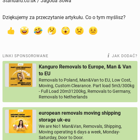
Standard.co.uk / Jagoda Sowa
Dziękujemy za przeczytanie artykułu. Co o tym myślisz?
LINKI SPONSOROWANE
JAK DODAĆ?
Kanguro Removals to Europe, Man & Van
to EU
Removals to Poland, Man&Van to EU, Low Cost,
Moving, Custom Clearance. Part load 5m3/300kg
- Full Load 20m31200kg, Removals to Germany,
Removals to Netherlands
european removals moving shipping
storage uk-eu
We are No1 Man&Van, Removals, Shipping,
Moving operating 6 days a week, Monday-
Saturday, Door to Door.