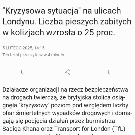
"Kry­zy­so­wa sy­tu­acja" na ulicach
Londynu. Liczba pie­szych za­bi­tych
w ko­li­zjach wzrosła o 25 proc.
5 LUTEGO 2025, 14:15
Ten tekst przeczytasz w 4 minuty
Dzia­ła­cze or­ga­ni­za­cji na rzecz bez­pie­czeń­stwa
na drogach twier­dzą, że bry­tyj­ska stolica osią­
gnę­ła "kry­zy­so­wy" poziom pod wzglę­dem liczby
ofiar śmier­tel­nych wy­pad­ków dro­go­wych i do­ma­
ga­ją się pod­ję­cia działań przez bur­mi­strza
Sadiqa Khana oraz Trans­port for London (TfL) -