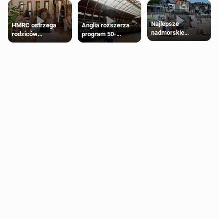
Najlepsze
HMRC ostrzega
Anglia rozszerza
nadmorskie
rodziców
program 50-
miasteczko blisko
pobierających Child
procentowych
Londynu
Benefit. Mogą być
zniżek kolejowych
zobowiązani do
na 18-latków
zwrotu zasiłku