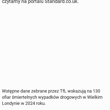
czytamy na portalu Stan­dard.co.uk.
Wstępne dane zebrane przez TfL wska­zu­ją na 130
ofiar śmier­tel­nych wy­pad­ków dro­go­wych w Wielkim
Lon­dy­nie w 2024 roku.