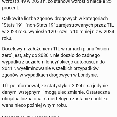
wzrost z 49 w 2023 r., co stanowi wzrost o niecałe 25
procent.
Cał­ko­wi­ta liczba zgonów dro­go­wych w ka­te­go­riach
"Stats 19" i "non-Stats 19" za­re­je­stro­wa­nych przez TfL
w 2023 roku wy­nio­sła 120 - czyli o 10 mniej niż w 2024
roku.
Do­ce­lo­wym za­ło­że­niem TfL w ramach planu "vision
zero" jest, aby do 2030 r. nie doszło do żadnego
wypadku z udzia­łem lon­dyń­skie­go au­to­bu­su, a do
2041 r. wy­eli­mi­no­wa­nie wszel­kich przy­pad­ków
zgonów w wy­pad­kach dro­go­wych w Lon­dy­nie.
TfL po­in­for­mo­wał, że sta­ty­sty­ki z 2024 r. są jedynie
danymi wstęp­ny­mi i mogą ulec zmianie. Osta­tecz­na
ofi­cjal­na liczba ofiar śmier­tel­nych zo­sta­nie opu­bli­ko­
wa­na nieco później w tym roku.