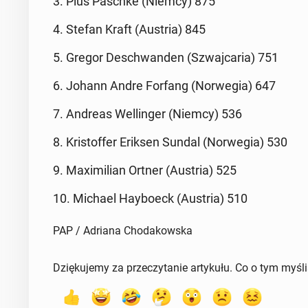
3. Pius Paschke (Niemcy) 875
4. Stefan Kraft (Austria) 845
5. Gregor De­schwan­den (Szwaj­ca­ria) 751
6. Johann Andre Forfang (Nor­we­gia) 647
7. Andreas Wel­lin­ger (Niemcy) 536
8. Kri­stof­fer Eriksen Sundal (Nor­we­gia) 530
9. Ma­xi­mi­lian Ortner (Austria) 525
10. Michael Hay­bo­eck (Austria) 510
PAP / Adriana Chodakowska
Dziękujemy za przeczytanie artykułu. Co o tym myśl