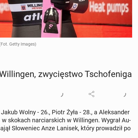
(Fot. Getty Images)
­lin­gen, zwy­cię­stwo Tscho­fe­ni­ga
akub Wolny - 26., Piotr Żyła - 28., a Alek­san­der
 w skokach nar­ciar­skich w Wil­lin­gen. Wygrał Au­
ajął Sło­we­niec Anze Lanisek, który pro­wa­dził po