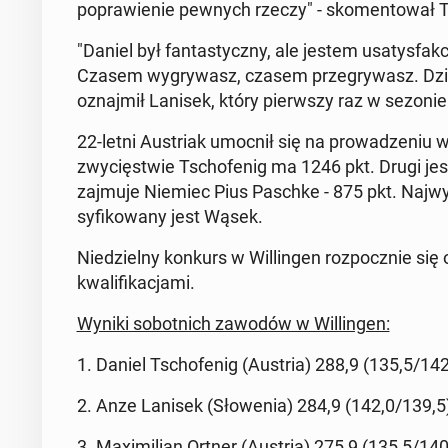
po­pra­wie­nie pewnych rzeczy" - sko­men­to­wał T
"Daniel był fan­ta­stycz­ny, ale jestem usa­tys­fa
Czasem wy­gry­wasz, czasem prze­gry­wasz. Dziś
oznaj­mił Lanisek, który pierw­szy raz w sezoni
22-letni Au­striak umocnił się na pro­wa­dze­niu w k
zwy­cię­stwie Tscho­fe­nig ma 1246 pkt. Drugi je
zajmuje Niemiec Pius Paschke - 875 pkt. Naj­wy­
sy­fi­ko­wa­ny jest Wąsek.
Nie­dziel­ny konkurs w Wil­lin­gen roz­pocz­nie się 
kwa­li­fi­ka­cja­mi.
Wyniki so­bot­nich zawodów w Wil­lin­gen:
1. Daniel Tscho­fe­nig (Austria) 288,9 (135,5/142
2. Anze Lanisek (Sło­we­nia) 284,9 (142,0/139,5
3. Ma­xi­mi­lian Ortner (Austria) 275,9 (135,5/140