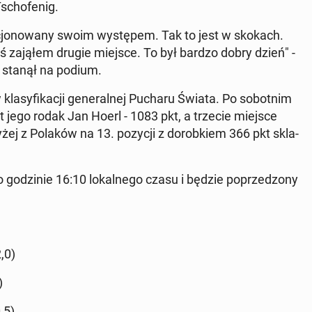
scho­fe­nig.
k­cjo­no­wa­ny swoim wy­stę­pem. Tak to jest w skokach.
 zająłem drugie miejsce. To był bardzo dobry dzień" -
e stanął na podium.
la­sy­fi­ka­cji ge­ne­ral­nej Pucharu Świata. Po so­bot­nim
st jego rodak Jan Hoerl - 1083 pkt, a trzecie miejsce
żej z Polaków na 13. pozycji z do­rob­kiem 366 pkt skla­
o go­dzi­nie 16:10 lo­kal­ne­go czasu i będzie po­prze­dzo­ny
,0)
)
,5)