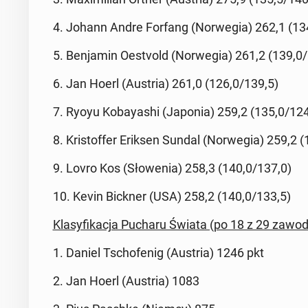
4. Johann Andre Forfang (Nor­we­gia) 262,1 (13
5. Ben­ja­min Oestvold (Nor­we­gia) 261,2 (139,0
6. Jan Hoerl (Austria) 261,0 (126,0/139,5)
7. Ryoyu Ko­bay­ashi (Japonia) 259,2 (135,0/124
8. Kri­stof­fer Eriksen Sundal (Nor­we­gia) 259,2 
9. Lovro Kos (Sło­we­nia) 258,3 (140,0/137,0)
10. Kevin Bickner (USA) 258,2 (140,0/133,5)
Kla­sy­fi­ka­cja Pucharu Świata (po 18 z 29 zawo
1. Daniel Tscho­fe­nig (Austria) 1246 pkt
2. Jan Hoerl (Austria) 1083