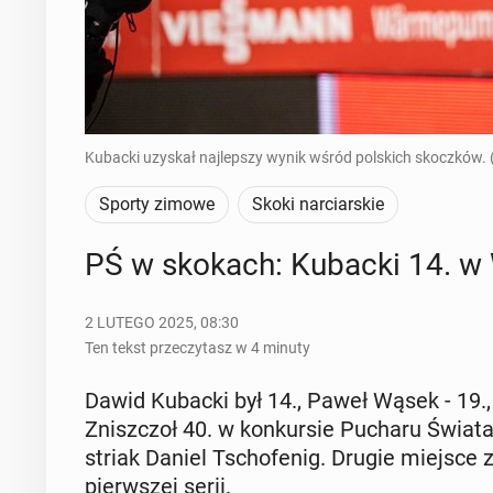
Kubacki uzyskał najlepszy wynik wśród polskich skoczków. 
Sporty zimowe
Skoki narciarskie
PŚ w skokach: Kubacki 14. w Wil
2 LUTEGO 2025, 08:30
Ten tekst przeczytasz w 4 minuty
Dawid Kubacki był 14., Paweł Wąsek - 19., J
Znisz­czoł 40. w kon­kur­sie Pucharu Świata
striak Daniel Tscho­fe­nig. Drugie miejsce z
pierw­szej serii.