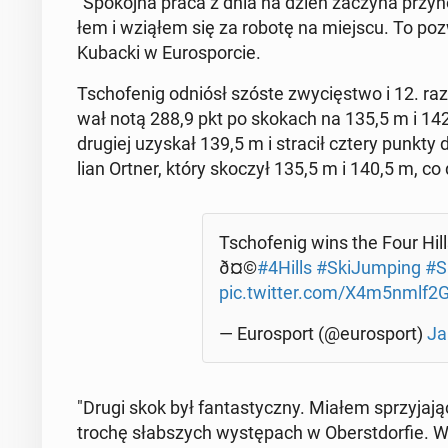
"Spo­koj­na praca z dnia na dzień zaczyna przy­no­
łem i wziąłem się za robotę na miejscu. To po­zwo­
Kubacki w Eu­ro­spor­cie.
Tscho­fe­nig odniósł szóste zwy­cię­stwo i 12. ra
wał notą 288,9 pkt po skokach na 135,5 m i 142
drugiej uzyskał 139,5 m i stracił cztery punkty d
lian Ortner, który skoczył 135,5 m i 140,5 m, co
Tscho­fe­nig wins the Four Hills w
ð¤©
#4Hills
#Ski­Jum­ping
#Sk
pic.twitter.com/X4m5nmlf2
— Eu­ro­sport (@eu­ro­sport)
Ja
"Drugi skok był fan­ta­stycz­ny. Miałem sprzy­ja­j
trochę słab­szych wy­stę­pach w Obe­rst­dor­fie.