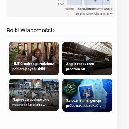
Źródło: currencybeacon.com
›
Rolki Wiadomości
HMRC ostrzega rodziców
Anglia rozszerza
pobierających Child
program 50-
Benefit. Mogą być
procentowych zniżek
zobowiązani do zwrotu
kolejowych na 18-latków
zasiłku
Najlepsze nadmorskie
Sztuczna inteligencja
miasteczko blisko
próbowała oszukać
Londynu
człowieka