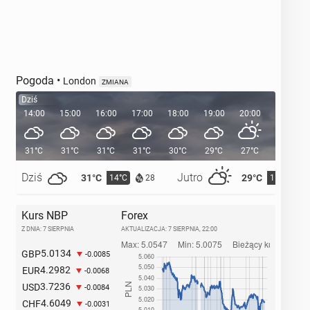
Pogoda
•
London
ZMIANA
Dziś
14:00
15:00
16:00
17:00
18:00
19:00
20:00
20:36
31°C
31°C
31°C
31°C
30°C
29°C
27°C
Dziś
Jutro
31°C
29°C
14°C
15°C
28
Kurs NBP
Forex
Z DNIA: 7 SIERPNIA
AKTUALIZACJA:
7 SIERPNIA, 22:00
5.0134
GBP
-0.0085
4.2982
EUR
-0.0068
3.7236
USD
-0.0084
4.6049
CHF
-0.0031