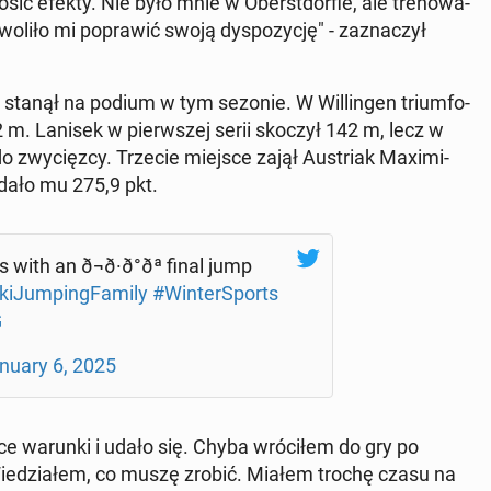
sić efekty. Nie było mnie w Obe­rst­dor­fie, ale tre­no­wa­
li­ło mi po­pra­wić swoją dys­po­zy­cję" - za­zna­czył
z stanął na podium w tym sezonie. W Wil­lin­gen trium­fo­
 m. Lanisek w pierw­szej serii skoczył 142 m, lecz w
o zwy­cięz­cy. Trzecie miejsce zajął Au­striak Ma­xi­mi­
 dało mu 275,9 pkt.
ith an ð¬ð·ð°ðª final jump
i­Jum­ping­Fa­mi­ly
#Win­ter­Sports
G
nuary 6, 2025
ą­ce warunki i udało się. Chyba wró­ci­łem do gry po
 Wie­dzia­łem, co muszę zrobić. Miałem trochę czasu na