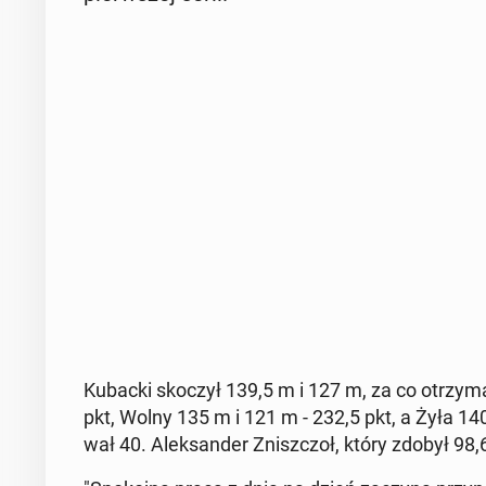
Kubacki skoczył 139,5 m i 127 m, za co otrzy­m
pkt, Wolny 135 m i 121 m - 232,5 pkt, a Żyła 140
wał 40. Alek­san­der Znisz­czoł, który zdobył 98