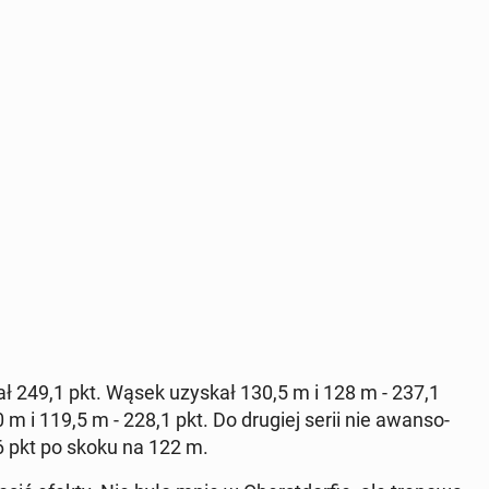
ał 249,1 pkt. Wąsek uzyskał 130,5 m i 128 m - 237,1
 m i 119,5 m - 228,1 pkt. Do drugiej serii nie awan­so­
,6 pkt po skoku na 122 m.