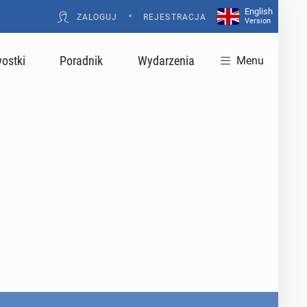
English
•
ZALOGUJ
REJESTRACJA
Version
ostki
Poradnik
Wydarzenia
Menu