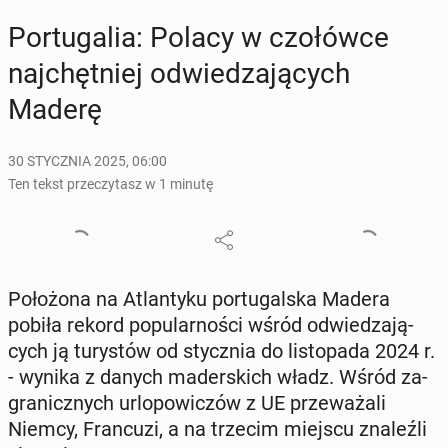
Por­tu­ga­lia: Polacy w czo­łów­ce
naj­chęt­niej od­wie­dza­ją­cych
Maderę
30 STYCZNIA 2025, 06:00
Ten tekst przeczytasz w 1 minutę
Po­ło­żo­na na Atlan­ty­ku por­tu­gal­ska Madera
pobiła rekord po­pu­lar­no­ści wśród od­wie­dza­ją­
cych ją tu­ry­stów od stycz­nia do li­sto­pa­da 2024 r.
- wynika z danych ma­der­skich władz. Wśród za­
gra­nicz­nych urlo­po­wi­czów z UE prze­wa­ża­li
Niemcy, Fran­cu­zi, a na trzecim miejscu zna­leź­li