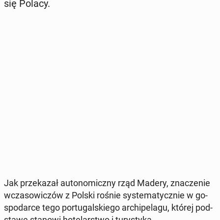
się Polacy.
Jak prze­ka­zał au­to­no­micz­ny rząd Madery, zna­cze­nie
wcza­so­wi­czów z Polski rośnie sys­te­ma­tycz­nie w go­
spo­dar­ce tego por­tu­gal­skie­go ar­chi­pe­la­gu, której pod­
sta­wę stanowi ho­te­lar­stwo i tu­ry­sty­ka.