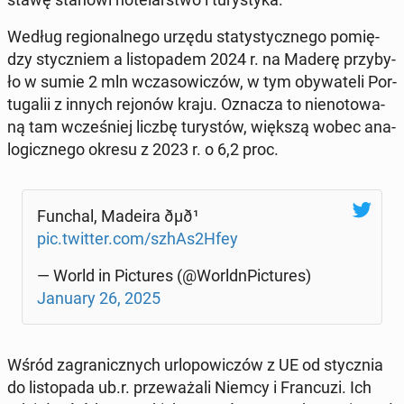
Według re­gio­nal­ne­go urzędu sta­ty­stycz­ne­go po­mię­
dzy stycz­niem a li­sto­pa­dem 2024 r. na Maderę przy­by­
ło w sumie 2 mln wcza­so­wi­czów, w tym oby­wa­te­li Por­
tu­ga­lii z innych rejonów kraju. Oznacza to nie­no­to­wa­
ną tam wcze­śniej liczbę tu­ry­stów, większą wobec ana­
lo­gicz­ne­go okresu z 2023 r. o 6,2 proc.
Funchal, Madeira ðµð¹
pic.twitter.com/szhAs2Hfey
— World in Pic­tu­res (@Worldn­Pic­tu­res)
January 26, 2025
Wśród za­gra­nicz­nych urlo­po­wi­czów z UE od stycz­nia
do li­sto­pa­da ub.r. prze­wa­ża­li Niemcy i Fran­cu­zi. Ich