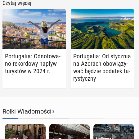
Czytaj więcej
Por­tu­ga­lia: Od­no­to­wa­
Por­tu­ga­lia: Od stycz­nia
no re­kor­do­wy napływ
na Azorach obo­wią­zy­
tu­ry­stów w 2024 r.
wać będzie podatek tu­
ry­stycz­ny
›
Rolki Wiadomości
Najlepsze