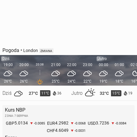
Pogoda
•
London
ZMIANA
Dziś
Jutro
19:00
20:00
20:38
21:00
22:00
23:00
00:00
01:00
02:
26°C
26°C
25°C
24°C
22°C
19°C
18°C
16
Dziś
Jutro
27°C
32°C
11°C
15°C
36
19
Kurs NBP
Z DNIA: 7 SIERPNIA
5.0134
4.2982
3.7236
GBP
EUR
USD
-0.0085
-0.0068
-0.0084
4.6049
CHF
-0.0031