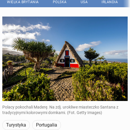
WIELKA BRYTANIA
POLSKA
USA
IRLANDIA
Polacy pokochali Maderę. Na zdj. urokliwe miasteczko Santana z
tradycyjnymi kolorowymi domkami. (Fot. Getty Images)
Turystyka
Portugalia