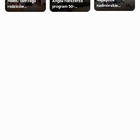
HMRC ostrzega
Anglia rozszerza
nadmorskie
rodziców
program 50-
miasteczko blisko
pobierających Child
procentowych
Londynu
Benefit. Mogą być
zniżek kolejowych
zobowiązani do
na 18-latków
zwrotu zasiłku