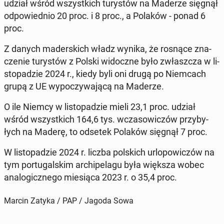
udział wśród wszyst­kich tu­ry­stów na Maderze sięgnął
od­po­wied­nio 20 proc. i 8 proc., a Polaków - ponad 6
proc.
Z danych ma­der­skich władz wynika, że rosnące zna­
cze­nie tu­ry­stów z Polski wi­docz­ne było zwłasz­cza w li­
sto­pa­dzie 2024 r., kiedy byli oni drugą po Niem­cach
grupą z UE wy­po­czy­wa­ją­cą na Maderze.
O ile Niemcy w li­sto­pa­dzie mieli 23,1 proc. udział
wśród wszyst­kich 164,6 tys. wcza­so­wi­czów przy­by­
łych na Maderę, to odsetek Polaków sięgnął 7 proc.
W li­sto­pa­dzie 2024 r. liczba pol­skich urlo­po­wi­czów na
tym por­tu­gal­skim ar­chi­pe­la­gu była większa wobec
ana­lo­gicz­ne­go mie­sią­ca 2023 r. o 35,4 proc.
Marcin Zatyka / PAP / Jagoda Sowa