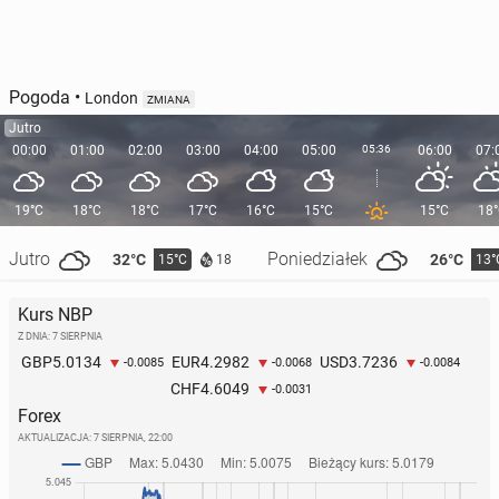
Pogoda
•
London
ZMIANA
Jutro
00:00
01:00
02:00
03:00
04:00
05:00
05:36
06:00
07:
19°C
18°C
18°C
17°C
16°C
15°C
15°C
18
Jutro
Poniedziałek
32°C
26°C
15°C
13°
18
Kurs NBP
Z DNIA: 7 SIERPNIA
5.0134
4.2982
3.7236
GBP
EUR
USD
-0.0085
-0.0068
-0.0084
4.6049
CHF
-0.0031
Forex
AKTUALIZACJA:
7 SIERPNIA, 22:00