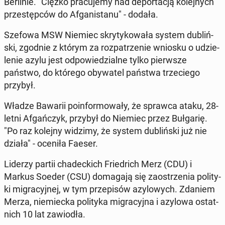
Ber­li­nie. "Ciężko pra­cu­je­my nad de­por­ta­cją ko­lej­nych
prze­stęp­ców do Afga­ni­sta­nu" - dodała.
Szefowa MSW Niemiec skry­ty­ko­wa­ła system du­bliń­
ski, zgodnie z którym za roz­pa­trze­nie wniosku o udzie­
le­nie azylu jest od­po­wie­dzial­ne tylko pierw­sze
państwo, do którego oby­wa­tel państwa trze­cie­go
przybył.
Władze Bawarii po­in­for­mo­wa­ły, że sprawca ataku, 28-
letni Afgań­czyk, przybył do Niemiec przez Buł­ga­rię.
"Po raz kolejny widzimy, że system du­bliń­ski już nie
działa" - oceniła Faeser.
Liderzy partii cha­dec­kich Frie­drich Merz (CDU) i
Markus Soeder (CSU) do­ma­ga­ją się za­ostrze­nia po­li­ty­
ki mi­gra­cyj­nej, w tym prze­pi­sów azy­lo­wych. Zdaniem
Merza, nie­miec­ka po­li­ty­ka mi­gra­cyj­na i azylowa ostat­
nich 10 lat za­wio­dła.