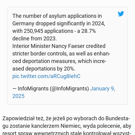
The number of asylum ap­pli­ca­tions in
Germany dropped si­gni­fi­can­tly in 2024,
with 250,945 ap­pli­ca­tions - a 28.7%
decline from 2023.
In­te­rior Mi­ni­ster Nancy Faeser cre­di­ted
stric­ter border con­trols, as well as en­han­
ced de­por­ta­tion me­asu­res, which in­cre­
ased de­por­ta­tions by 20%.
pic.twitter.com/aRCug8IehC
— In­fo­Mi­grants (@In­fo­Mi­grants)
January 9,
2025
Za­po­wie­dział też, że jeżeli po wy­bo­rach do Bun­de­sta­
gu zo­sta­nie kanc­le­rzem Niemiec, wyda po­le­ce­nie, aby
resort spraw we­wnętrz­nych stale kon­tro­lo­wał wszyst­