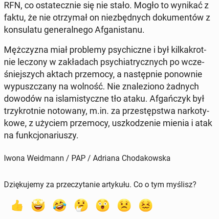
RFN, co osta­tecz­nie się nie stało. Mogło to wynikać z
faktu, że nie otrzy­mał on nie­zbęd­nych do­ku­men­tów z
kon­su­la­tu ge­ne­ral­ne­go Afga­ni­sta­nu.
Męż­czy­zna miał pro­ble­my psy­chicz­ne i był kil­ka­krot­
nie leczony w za­kła­dach psy­chia­trycz­nych po wcze­
śniej­szych aktach prze­mo­cy, a na­stęp­nie po­now­nie
wy­pusz­cza­ny na wolność. Nie zna­le­zio­no żadnych
dowodów na is­la­mi­stycz­ne tło ataku. Afgań­czyk był
trzy­krot­nie no­to­wa­ny, m.in. za prze­stęp­stwa nar­ko­ty­
ko­we, z użyciem prze­mo­cy, uszko­dze­nie mienia i atak
na funk­cjo­na­riu­szy.
Iwona Weidmann / PAP / Adriana Chodakowska
Dziękujemy za przeczytanie artykułu. Co o tym myślisz?