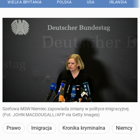
WIELKA BRYTANIA
POLSKA
USA
IRLANDIA
Szefowa MSW Niemiec zapowiada zmiany w polityce imigracyjnej.
(Fot. JOHN MACDOUGALL/AFP via Getty Images)
Prawo
Imigracja
Kronika kryminalna
Niemcy