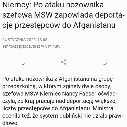
Niemcy: Po ataku no­żow­ni­ka
szefowa MSW za­po­wia­da de­por­ta­
cje prze­stęp­ców do Afga­ni­sta­nu
24 STYCZNIA 2025, 13:45
Ten tekst przeczytasz w 3 minuty
Po ataku no­żow­ni­ka z Afga­ni­sta­nu na grupę
przed­szkol­ną, w którym zginęły dwie osoby,
szefowa MSW Niemiec Nancy Faeser oświad­
czy­ła, że kraj pracuje nad de­por­ta­cją więk­szej
liczby prze­stęp­ców do Afga­ni­sta­nu. Mi­ni­stra
oceniła też, że system du­bliń­ski nie działa pra­wi­
dło­wo.