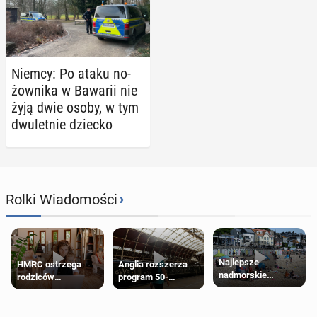
Niemcy: Po ataku no­
żow­ni­ka w Bawarii nie
żyją dwie osoby, w tym
dwu­let­nie dziecko
›
Rolki Wiadomości
Najlepsze
HMRC ostrzega
Anglia rozszerza
nadmorskie
rodziców
program 50-
miasteczko blisko
pobierających Child
procentowych
Londynu
Benefit. Mogą być
zniżek kolejowych
zobowiązani do
na 18-latków