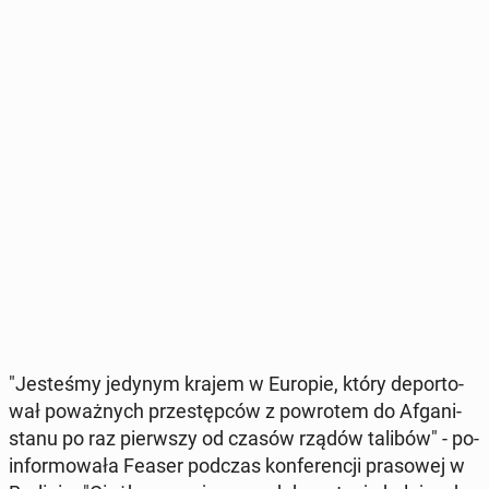
"Je­ste­śmy jedynym krajem w Europie, który de­por­to­
wał po­waż­nych prze­stęp­ców z po­wro­tem do Afga­ni­
sta­nu po raz pierw­szy od czasów rządów talibów" - po­
in­for­mo­wa­ła Feaser podczas kon­fe­ren­cji pra­so­wej w