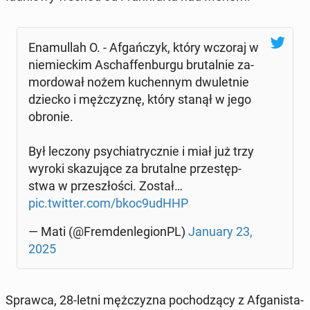
Ena­mul­lah O. - Afgań­czyk, który wczoraj w
nie­miec­kim Aschaf­fen­bur­gu bru­tal­nie za­
mor­do­wał nożem ku­chen­nym dwu­let­nie
dziecko i męż­czy­znę, który stanął w jego
obronie.
Był leczony psy­chia­trycz­nie i miał już trzy
wyroki ska­zu­ją­ce za bru­tal­ne prze­stęp­
stwa w prze­szło­ści. Został…
pic.twitter.com/bkoc9udHHP
— Mati (@Frem­den­le­gionPL)
January 23,
2025
Sprawca, 28-letni męż­czy­zna po­cho­dzą­cy z Afga­ni­sta­