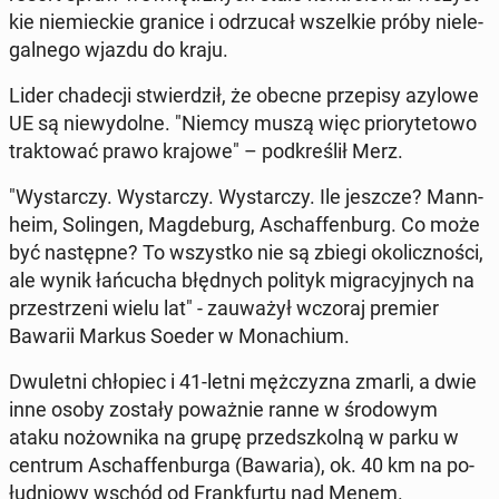
kie nie­miec­kie granice i od­rzu­cał wszel­kie próby nie­le­
gal­ne­go wjazdu do kraju.
Lider cha­de­cji stwier­dził, że obecne prze­pi­sy azylowe
UE są nie­wy­dol­ne. "Niemcy muszą więc prio­ry­te­to­wo
trak­to­wać prawo krajowe" – pod­kre­ślił Merz.
"Wy­star­czy. Wy­star­czy. Wy­star­czy. Ile jeszcze? Man­n­
he­im, So­lin­gen, Mag­de­burg, Aschaf­fen­burg. Co może
być na­stęp­ne? To wszyst­ko nie są zbiegi oko­licz­no­ści,
ale wynik łań­cu­cha błęd­nych polityk mi­gra­cyj­nych na
prze­strze­ni wielu lat" - za­uwa­żył wczoraj premier
Bawarii Markus Soeder w Mo­na­chium.
Dwu­let­ni chło­piec i 41-letni męż­czy­zna zmarli, a dwie
inne osoby zostały po­waż­nie ranne w śro­do­wym
ataku no­żow­ni­ka na grupę przed­szkol­ną w parku w
centrum Aschaf­fen­bur­ga (Bawaria), ok. 40 km na po­
łu­dnio­wy wschód od Frank­fur­tu nad Menem.