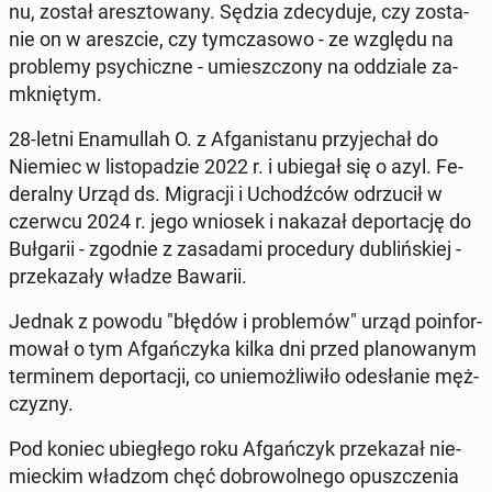
nu, został aresz­to­wa­ny. Sędzia zde­cy­du­je, czy zo­sta­
nie on w aresz­cie, czy tym­cza­so­wo - ze względu na
pro­ble­my psy­chicz­ne - umiesz­czo­ny na od­dzia­le za­
mknię­tym.
28-letni Ena­mul­lah O. z Afga­ni­sta­nu przy­je­chał do
Niemiec w li­sto­pa­dzie 2022 r. i ubiegał się o azyl. Fe­
de­ral­ny Urząd ds. Mi­gra­cji i Uchodź­ców od­rzu­cił w
czerwcu 2024 r. jego wniosek i nakazał de­por­ta­cję do
Buł­ga­rii - zgodnie z za­sa­da­mi pro­ce­du­ry du­bliń­skiej -
prze­ka­za­ły władze Bawarii.
Jednak z powodu "błędów i pro­ble­mów" urząd po­in­for­
mo­wał o tym Afgań­czy­ka kilka dni przed pla­no­wa­nym
ter­mi­nem de­por­ta­cji, co unie­moż­li­wi­ło ode­sła­nie męż­
czy­zny.
Pod koniec ubie­głe­go roku Afgań­czyk prze­ka­zał nie­
miec­kim władzom chęć do­bro­wol­ne­go opusz­cze­nia