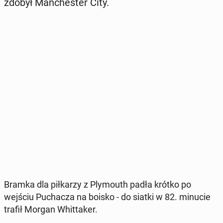
zdobył Man­che­ster City.
Bramka dla pił­ka­rzy z Ply­mo­uth padła krótko po
wejściu Pu­cha­cza na boisko - do siatki w 82. minucie
trafił Morgan Whit­ta­ker.