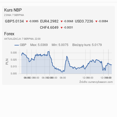
Kurs NBP
Z DNIA: 7 SIERPNIA
5.0134
4.2982
3.7236
GBP
EUR
USD
-0.0085
-0.0068
-0.0084
4.6049
CHF
-0.0031
Forex
AKTUALIZACJA:
7 SIERPNIA, 22:00
Źródło: currencybeacon.com