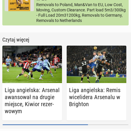
Removals to Poland, Man&Van to EU, Low Cost,
Moving, Custom Clearance. Part load 5m3/300kg
- Full Load 20m31200kg, Removals to Germany,
Removals to Netherlands
Czytaj więcej
Liga an­giel­ska: Arsenal
Liga an­giel­ska: Remis
awan­so­wał na drugie
wi­ce­li­de­ra Ar­se­na­lu w
miejsce, Kiwior re­zer­
Bri­gh­ton
wo­wym