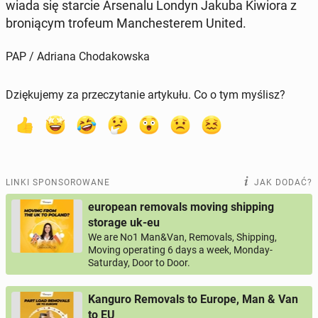
wia­da się starcie Ar­se­na­lu Londyn Jakuba Kiwiora z
bro­nią­cym trofeum Man­che­ste­rem United.
PAP / Adriana Chodakowska
Dziękujemy za przeczytanie artykułu. Co o tym myślisz?
LINKI SPONSOROWANE
JAK DODAĆ?
european removals moving shipping
storage uk-eu
We are No1 Man&Van, Removals, Shipping,
Moving operating 6 days a week, Monday-
Saturday, Door to Door.
Kanguro Removals to Europe, Man & Van
to EU