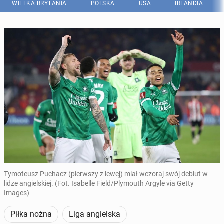
WIELKA BRYTANIA
POLSKA
USA
IRLANDIA
Tymoteusz Puchacz (pierwszy z lewej) miał wczoraj swój debiut w
lidze angielskiej. (Fot. Isabelle Field/Plymouth Argyle via Getty
Images)
Piłka nożna
Liga angielska