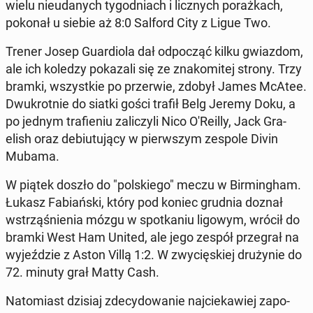
wielu nie­uda­nych ty­go­dniach i licz­nych po­raż­kach,
pokonał u siebie aż 8:0 Salford City z Ligue Two.
Trener Josep Gu­ar­dio­la dał od­po­cząć kilku gwiaz­dom,
ale ich koledzy po­ka­za­li się ze zna­ko­mi­tej strony. Trzy
bramki, wszyst­kie po prze­rwie, zdobył James McAtee.
Dwu­krot­nie do siatki gości trafił Belg Jeremy Doku, a
po jednym tra­fie­niu za­li­czy­li Nico O'Re­il­ly, Jack Gra­
elish oraz de­biu­tu­ją­cy w pierw­szym zespole Divin
Mubama.
W piątek doszło do "pol­skie­go" meczu w Bir­ming­ham.
Łukasz Fa­biań­ski, który pod koniec grudnia doznał
wstrzą­śnie­nia mózgu w spo­tka­niu ligowym, wrócił do
bramki West Ham United, ale jego zespół prze­grał na
wy­jeź­dzie z Aston Villą 1:2. W zwy­cię­skiej dru­ży­nie do
72. minuty grał Matty Cash.
Na­to­miast dzisiaj zde­cy­do­wa­nie naj­cie­ka­wiej za­po­