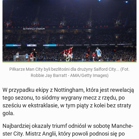
Pił­ka­rze Man City byli bez­li­to­śni dla drużyny Salford City... (Fot.
Robbie Jay Barratt - AMA/Getty Images)
W przy­pad­ku ekipy z Not­tin­gham, która jest re­we­la­cją
tego sezonu, to siódmy wygrany mecz z rzędu, po
sześciu w eks­tra­kla­sie, w tym piąty z kolei bez straty
gola.
Naj­bar­dziej okazały triumf odniósł w sobotę Man­che­
ster City. Mistrz Anglii, który powoli podnosi się po