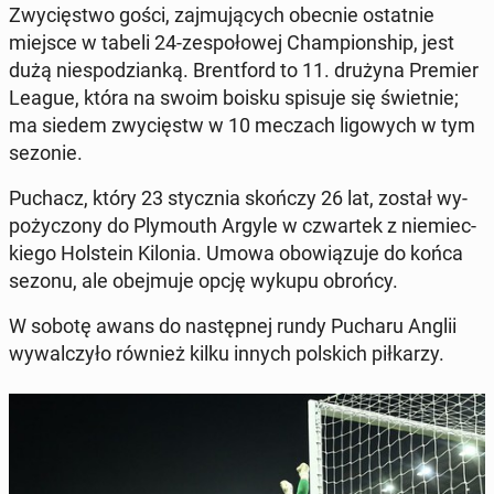
Zwy­cię­stwo gości, zaj­mu­ją­cych obecnie ostat­nie
miejsce w tabeli 24-ze­spo­ło­wej Cham­pion­ship, jest
dużą nie­spo­dzian­ką. Brent­ford to 11. drużyna Premier
League, która na swoim boisku spisuje się świet­nie;
ma siedem zwy­cięstw w 10 meczach li­go­wych w tym
sezonie.
Puchacz, który 23 stycz­nia skończy 26 lat, został wy­
po­ży­czo­ny do Ply­mo­uth Argyle w czwar­tek z nie­miec­
kie­go Hol­ste­in Kilonia. Umowa obo­wią­zu­je do końca
sezonu, ale obej­mu­je opcję wykupu obrońcy.
W sobotę awans do na­stęp­nej rundy Pucharu Anglii
wy­wal­czy­ło również kilku innych pol­skich pił­ka­rzy.