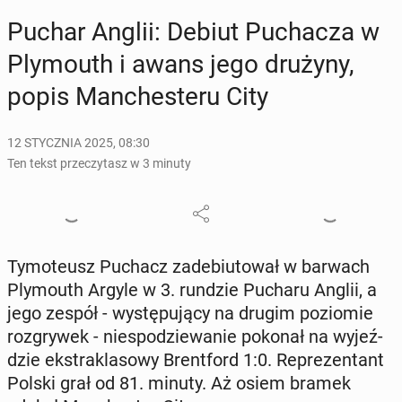
Puchar Anglii: Debiut Pu­cha­cza w
Ply­mo­uth i awans jego drużyny,
popis Man­che­ste­ru City
12 STYCZNIA 2025, 08:30
Ten tekst przeczytasz w 3 minuty
Ty­mo­te­usz Puchacz za­de­biu­to­wał w barwach
Ply­mo­uth Argyle w 3. rundzie Pucharu Anglii, a
jego zespół - wy­stę­pu­ją­cy na drugim po­zio­mie
roz­gry­wek - nie­spo­dzie­wa­nie pokonał na wy­jeź­
dzie eks­tra­kla­so­wy Brent­ford 1:0. Re­pre­zen­tant
Polski grał od 81. minuty. Aż osiem bramek