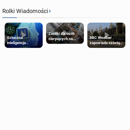
›
Rolki Wiadomości
Zasiłki dla osób
Sztuczna
BBC Weather
cierpiących na
inteligencja
zapowiada szóstą
schorzenia
próbowała oszukać
falę upałów w
psychiczne
człowieka
Londynie