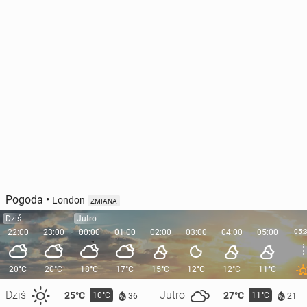
Pogoda
•
London
ZMIANA
Dziś
Jutro
22:00
23:00
00:00
01:00
02:00
03:00
04:00
05:00
05:
20°C
20°C
18°C
17°C
15°C
12°C
12°C
11°C
Dziś
Jutro
25°C
27°C
10°C
11°C
36
21