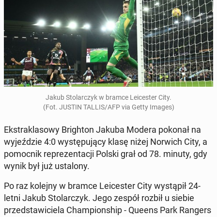
Jakub Sto­lar­czyk w bramce Le­ice­ster City.
(Fot. JUSTIN TALLIS/AFP via Getty Images)
Eks­tra­kla­so­wy Bri­gh­ton Jakuba Modera pokonał na
wy­jeź­dzie 4:0 wy­stę­pu­ją­cy klasę niżej Norwich City, a
po­moc­nik re­pre­zen­ta­cji Polski grał od 78. minuty, gdy
wynik był już usta­lo­ny.
Po raz kolejny w bramce Le­ice­ster City wy­stą­pił 24-
letni Jakub Sto­lar­czyk. Jego zespół rozbił u siebie
przed­sta­wi­cie­la Cham­pion­ship - Queens Park Rangers