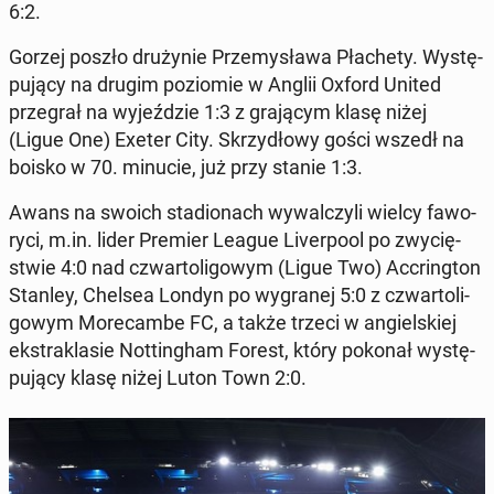
6:2.
Gorzej poszło dru­ży­nie Prze­my­sła­wa Pła­che­ty. Wy­stę­
pu­ją­cy na drugim po­zio­mie w Anglii Oxford United
prze­grał na wy­jeź­dzie 1:3 z gra­ją­cym klasę niżej
(Ligue One) Exeter City. Skrzy­dło­wy gości wszedł na
boisko w 70. minucie, już przy stanie 1:3.
Awans na swoich sta­dio­nach wy­wal­czy­li wielcy fa­wo­
ry­ci, m.in. lider Premier League Li­ver­po­ol po zwy­cię­
stwie 4:0 nad czwar­to­li­go­wym (Ligue Two) Ac­cring­ton
Stanley, Chelsea Londyn po wy­gra­nej 5:0 z czwar­to­li­
go­wym Mo­re­cam­be FC, a także trzeci w an­giel­skiej
eks­tra­kla­sie Not­tin­gham Forest, który pokonał wy­stę­
pu­ją­cy klasę niżej Luton Town 2:0.