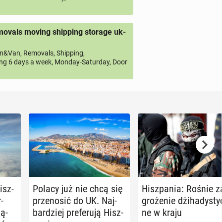
ovals moving shipping storage uk-
&Van, Removals, Shipping,
ng 6 days a week, Monday-Saturday, Door
isz­
Polacy już nie chcą się
Hisz­pa­nia: Rośnie z
r­
prze­no­sić do UK. Naj­
gro­że­nie dżi­ha­dy­sty
ią­
bar­dziej pre­fe­ru­ją Hisz­
ne w kraju