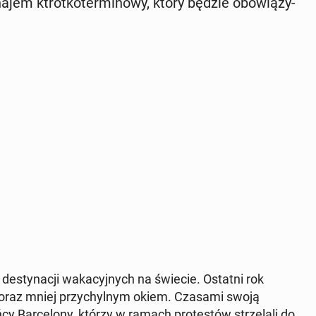
jem ktrót­ko­ter­mi­no­wy, który będzie obo­wią­zy­
h de­sty­na­cji wa­ka­cyj­nych na świecie. Ostatni rok
 coraz mniej przy­chyl­nym okiem. Czasami swoją
­cy Bar­ce­lo­ny, którzy w ramach pro­te­stów strze­la­li do