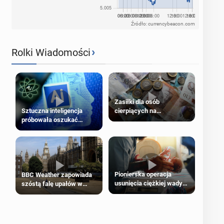
Źródło: currencybeacon.com
›
Rolki Wiadomości
Zasiłki dla osób
cierpiących na
Sztuczna inteligencja
schorzenia psychiczne
próbowała oszukać
człowieka
Pionierska operacja
BBC Weather zapowiada
usunięcia ciężkiej wady
szóstą falę upałów w
wrodzonej płodu w łonie
Londynie
matki