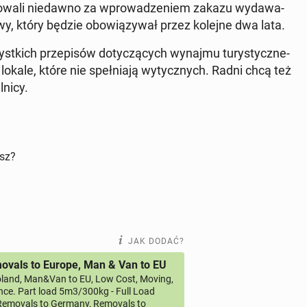
so­wa­li nie­daw­no za wpro­wa­dze­niem zakazu wy­da­wa­
­wy, który będzie obo­wią­zy­wał przez kolejne dwa lata.
st­kich prze­pi­sów do­ty­czą­cych wynajmu tu­ry­stycz­ne­
 lokale, które nie speł­nia­ją wy­tycz­nych. Radni chcą też
ni­cy.
isz?
JAK DODAĆ?
vals to Europe, Man & Van to EU
land, Man&Van to EU, Low Cost, Moving,
ce. Part load 5m3/300kg - Full Load
emovals to Germany, Removals to