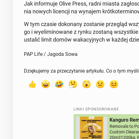
Jak in­for­mu­je Olive Press, radni miasta za­gło­
nia nowych li­cen­cji na wynajem krót­ko­ter­mi­no
W tym czasie do­ko­na­ny zo­sta­nie prze­gląd wszy
go i wy­eli­mi­no­wa­ne z rynku zostaną wszyst­kie
ustalić limit domów wa­ka­cyj­nych w każdej dziel­
PAP Life / Jagoda Sowa
Dziękujemy za przeczytanie artykułu. Co o tym myśl
LINKI SPONSOROWANE
Kanguro Remo
Removals to Po
Custom Clearan
20m31200kg, R