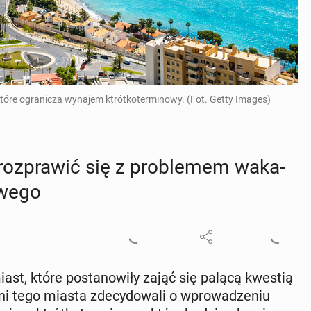
które ogranicza wynajem ktrótkoterminowy. (Fot. Getty Images)
a roz­pra­wić się z pro­ble­mem wa­ka­
­we­go
iast, które po­sta­no­wi­ły zająć się palącą kwestią
tego miasta zde­cy­do­wa­li o wpro­wa­dze­niu