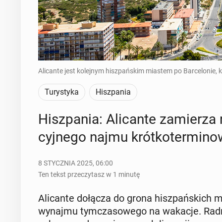
Alicante jest kolejnym hiszpańskim miastem po Barcelonie, 
Turystyka
Hiszpania
Hisz­pa­nia: Ali­can­te za­mie­rz
cyj­ne­go najmu krót­ko­ter­mi­no
8 STYCZNIA 2025, 06:00
Ten tekst przeczytasz w 1 minutę
Ali­can­te dołącza do grona hisz­pań­skich m
wynajmu tym­cza­so­we­go na wakacje. Radni 