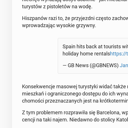
tu­ry­stów z pi­sto­le­tów na wodę.
Hisz­pa­nów razi to, że przy­jezd­ni często za­cho­w
wpro­wa­dza­jąc wysokie grzywny.
Spain hits back at to­uri­sts wit
holiday home rentals
https:/
— GB News (@GBNEWS)
Jan
Kon­se­kwen­cje masowej tu­ry­sty­ki widać także 
miesz­kań i ogra­ni­czo­ne­go dostępu do ich wyn
cho­mo­ści prze­zna­cza­nych jest na krót­ko­ter­m
Z tym pro­ble­mem roz­pra­wi­ła się Bar­ce­lo­na, 
cen­cji na taki najem. Nie­daw­no do stolicy Ka­to­lo­