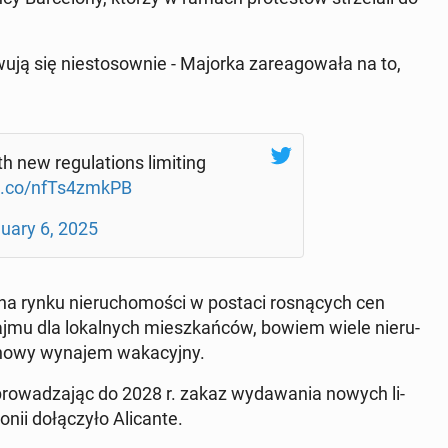
u­ją się nie­sto­sow­nie - Majorka za­re­ago­wa­ła na to,
h new re­gu­la­tions li­mi­ting
/t.co/nfTs4zmkPB
uary 6, 2025
na rynku nie­ru­cho­mo­ści w postaci ro­sną­cych cen
ajmu dla lo­kal­nych miesz­kań­ców, bowiem wiele nie­ru­
i­no­wy wynajem wa­ka­cyj­ny.
wpro­wa­dza­jąc do 2028 r. zakaz wy­da­wa­nia nowych li­
nii do­łą­czy­ło Ali­can­te.