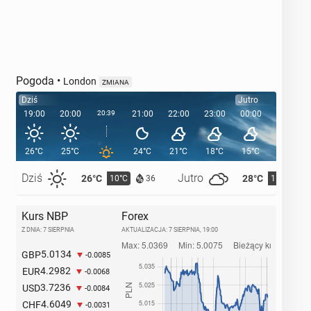
Pogoda
•
London
ZMIANA
Dziś
Jutro
19:00
20:00
20:39
21:00
22:00
23:00
00:00
01:00
26°C
25°C
24°C
21°C
18°C
15°C
15°C
Dziś
Jutro
26°C
28°C
10°C
11°C
36
Kurs NBP
Forex
Z DNIA: 7 SIERPNIA
AKTUALIZACJA:
7 SIERPNIA, 19:00
5.0134
GBP
-0.0085
4.2982
EUR
-0.0068
3.7236
USD
-0.0084
4.6049
CHF
-0.0031