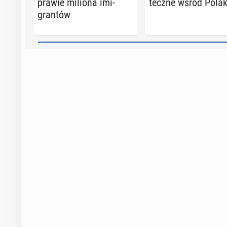
prawie miliona imi­
tecz­ne wśród Pola
gran­tów