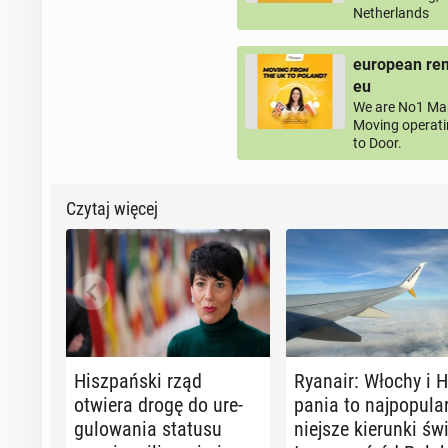
Netherlands
european rem
eu
We are No1 Man
Moving operati
to Door.
Czytaj więcej
Hisz­pań­ski rząd
Ryanair: Włochy i H
otwiera drogę do ure­
pa­nia to naj­po­pu­la
gu­lo­wa­nia statusu
niej­sze kie­run­ki św