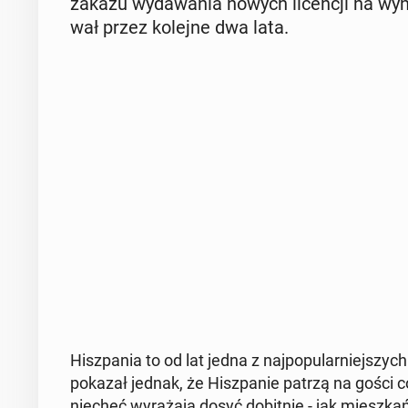
zakazu wy­da­wa­nia nowych li­cen­cji na wyna
wał przez kolejne dwa lata.
Hisz­pa­nia to od lat jedna z naj­po­pu­lar­niej­szyc
pokazał jednak, że Hisz­pa­nie patrzą na gości
niechęć wy­ra­ża­ją dosyć do­bit­nie - jak miesz­kań