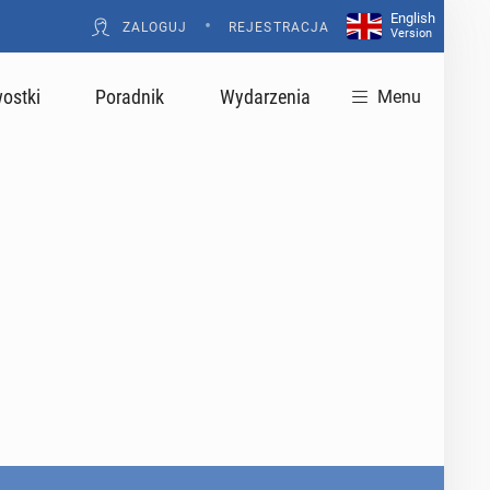
English
•
ZALOGUJ
REJESTRACJA
Version
ostki
Poradnik
Wydarzenia
Menu