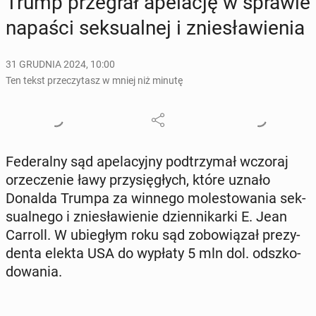
Trump prze­grał ape­la­cję w sprawie
napaści sek­su­al­nej i znie­sła­wie­nia
31 GRUDNIA 2024, 10:00
Ten tekst przeczytasz w mniej niż minutę
Fe­de­ral­ny sąd ape­la­cyj­ny pod­trzy­mał wczoraj
orze­cze­nie ławy przy­się­głych, które uznało
Donalda Trumpa za winnego mo­le­sto­wa­nia sek­
su­al­ne­go i znie­sła­wie­nie dzien­ni­kar­ki E. Jean
Carroll. W ubie­głym roku sąd zo­bo­wią­zał pre­zy­
den­ta elekta USA do wypłaty 5 mln dol. od­szko­
do­wa­nia.