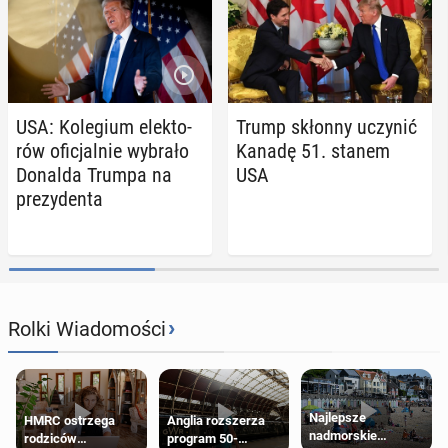
USA: Ko­le­gium elek­to­
Trump skłonny uczynić
rów ofi­cjal­nie wybrało
Kanadę 51. stanem
Donalda Trumpa na
USA
pre­zy­den­ta
›
Rolki Wiadomości
Najlepsze
HMRC ostrzega
Anglia rozszerza
nadmorskie
rodziców
program 50-