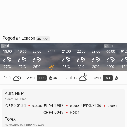
Pogoda
•
London
ZMIANA
Dziś
Jutro
18:00
19:00
20:00
20:38
21:00
22:00
23:00
00:00
01:
27°C
27°C
26°C
25°C
23°C
20°C
19°C
18
Dziś
Jutro
27°C
32°C
11°C
15°C
36
19
Kurs NBP
Z DNIA: 7 SIERPNIA
5.0134
4.2982
3.7236
GBP
EUR
USD
-0.0085
-0.0068
-0.0084
4.6049
CHF
-0.0031
Forex
AKTUALIZACJA:
7 SIERPNIA, 22:00