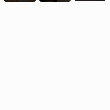
miasteczko blisko
pobierających Child
procentowych
Londynu
Benefit. Mogą być
zniżek kolejowych
zobowiązani do
na 18-latków
zwrotu zasiłku