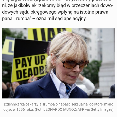
ni, że ja­ki­kol­wiek rzekomy błąd w orze­cze­niach do­wo­
do­wych sądu okrę­go­we­go wpłyną na istotne prawa
pana Trumpa" – oznaj­mił sąd ape­la­cyj­ny.
Dzien­ni­kar­ka oskar­ży­ła Trumpa o napaść sek­su­al­ną, do której miało
dojść w 1996 roku. (Fot. LE­ONAR­DO MUNOZ/AFP via Getty Images)