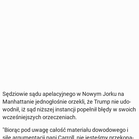
Sę­dzio­wie sądu ape­la­cyj­ne­go w Nowym Jorku na
Man­hat­ta­nie jed­no­gło­śnie orzekli, że Trump nie udo­
wod­nił, iż sąd niższej in­stan­cji po­peł­nił błędy w swoich
wcze­śniej­szych orze­cze­niach.
"Biorąc pod uwagę całość ma­te­ria­łu do­wo­do­we­go i
siłę ar­gu­men­ta­cji pani Carroll, nie je­ste­śmy prze­ko­na­