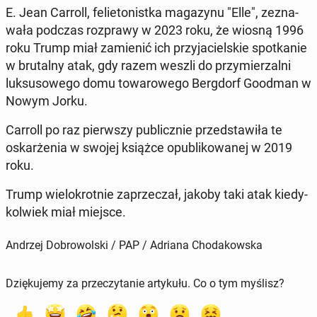
E. Jean Carroll, fe­lie­to­nist­ka ma­ga­zy­nu "Elle", ze­zna­
wa­ła podczas roz­pra­wy w 2023 roku, że wiosną 1996
roku Trump miał za­mie­nić ich przy­ja­ciel­skie spo­tka­nie
w bru­tal­ny atak, gdy razem weszli do przy­mie­rzal­ni
luk­su­so­we­go domu to­wa­ro­we­go Berg­dorf Goodman w
Nowym Jorku.
Carroll po raz pierw­szy pu­blicz­nie przed­sta­wi­ła te
oskar­że­nia w swojej książce opu­bli­ko­wa­nej w 2019
roku.
Trump wie­lo­krot­nie za­prze­czał, jakoby taki atak kie­dy­
kol­wiek miał miejsce.
Andrzej Dobrowolski / PAP / Adriana Chodakowska
Dziękujemy za przeczytanie artykułu. Co o tym myślisz?