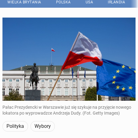
WIELKA BRYTANIA
POLSKA
USA
IRLANDIA
Pałac Prezydencki w Warszawie już się szykuje na przyjęcie nowego
lokatora po wyprowadzce Andrzeja Dudy. (Fot. Getty Images)
Polityka
Wybory