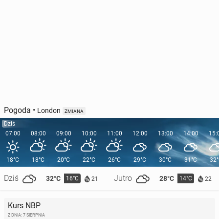
Pogoda
•
London
ZMIANA
Dziś
07:00
08:00
09:00
10:00
11:00
12:00
13:00
14:00
15:
18°C
18°C
20°C
22°C
26°C
29°C
30°C
31°C
32
Dziś
Jutro
32°C
28°C
16°C
14°C
21
22
Kurs NBP
Z DNIA: 7 SIERPNIA