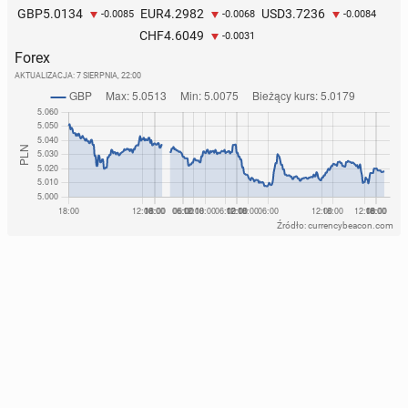
5.0134
4.2982
3.7236
GBP
EUR
USD
-0.0085
-0.0068
-0.0084
4.6049
CHF
-0.0031
Forex
AKTUALIZACJA:
7 SIERPNIA, 22:00
Źródło: currencybeacon.com