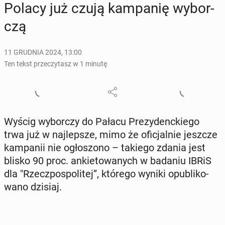
Polacy już czują kam­pa­nię wy­bor­
czą
11 GRUDNIA 2024, 13:00
Ten tekst przeczytasz w 1 minutę
Wyścig wy­bor­czy do Pałacu Pre­zy­denc­kie­go
trwa już w naj­lep­sze, mimo że ofi­cjal­nie jeszcze
kam­pa­nii nie ogło­szo­no – takiego zdania jest
blisko 90 proc. an­kie­to­wa­nych w badaniu IBRiS
dla "Rzecz­po­spo­li­tej”, którego wyniki opu­bli­ko­
wa­no dzisiaj.