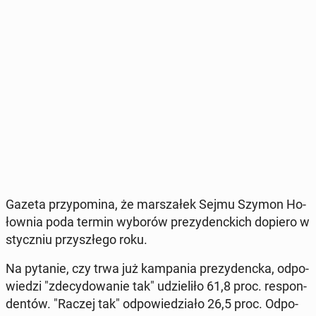
Gazeta przy­po­mi­na, że mar­sza­łek Sejmu Szymon Ho­
łow­nia poda termin wyborów pre­zy­denc­kich dopiero w
stycz­niu przy­szłe­go roku.
Na pytanie, czy trwa już kam­pa­nia pre­zy­denc­ka, od­po­
wie­dzi "zde­cy­do­wa­nie tak" udzie­li­ło 61,8 proc. re­spon­
den­tów. "Raczej tak" od­po­wie­dzia­ło 26,5 proc. Od­po­