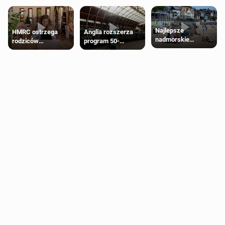
Najlepsze
HMRC ostrzega
Anglia rozszerza
nadmorskie
rodziców
program 50-
miasteczko blisko
pobierających Child
procentowych
Londynu
Benefit. Mogą być
zniżek kolejowych
zobowiązani do
na 18-latków
zwrotu zasiłku