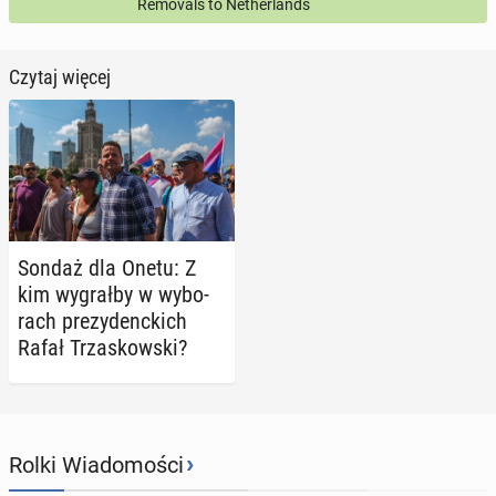
Removals to Netherlands
Czytaj więcej
Sondaż dla Onetu: Z
kim wy­grał­by w wy­bo­
rach pre­zy­denc­kich
Rafał Trza­skow­ski?
›
Rolki Wiadomości