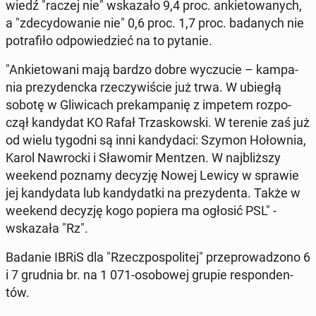
wiedź "raczej nie" wska­za­ło 9,4 proc. an­kie­to­wa­nych,
a "zde­cy­do­wa­nie nie" 0,6 proc. 1,7 proc. ba­da­nych nie
po­tra­fi­ło od­po­wie­dzieć na to pytanie.
"An­kie­to­wa­ni mają bardzo dobre wy­czu­cie – kam­pa­
nia pre­zy­denc­ka rze­czy­wi­ście już trwa. W ubiegłą
sobotę w Gli­wi­cach pre­kam­pa­nię z impetem roz­po­
czął kan­dy­dat KO Rafał Trza­skow­ski. W terenie zaś już
od wielu tygodni są inni kan­dy­da­ci: Szymon Ho­łow­nia,
Karol Na­wroc­ki i Sła­wo­mir Mentzen. W naj­bliż­szy
weekend poznamy decyzję Nowej Lewicy w sprawie
jej kan­dy­da­ta lub kan­dy­dat­ki na pre­zy­den­ta. Także w
weekend decyzję kogo popiera ma ogłosić PSL" -
wska­za­ła "Rz".
Badanie IBRiS dla "Rzecz­po­spo­li­tej" prze­pro­wa­dzo­no 6
i 7 grudnia br. na 1 071-oso­bo­wej grupie re­spon­den­
tów.