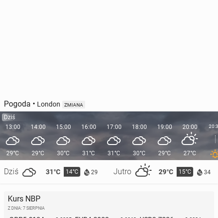
Pogoda
•
London
ZMIANA
Dziś
13:00
14:00
15:00
16:00
17:00
18:00
19:00
20:00
20:
29°C
29°C
30°C
31°C
31°C
30°C
29°C
27°C
Dziś
Jutro
31°C
29°C
14°C
15°C
29
34
Kurs NBP
Z DNIA: 7 SIERPNIA