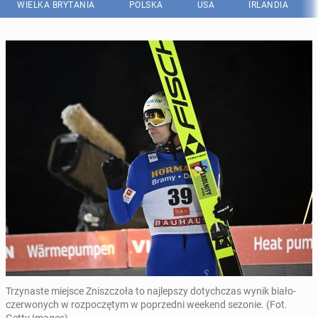
WIELKA BRYTANIA
POLSKA
USA
IRLANDIA
Trzynaste miejsce Zniszczoła to najlepszy dotychczas wynik biało-
czerwonych w rozpoczętym w poprzedni weekend sezonie. (Fot.