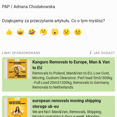
PAP / Adriana Chodakowska
Dziękujemy za przeczytanie artykułu. Co o tym myślisz?
LINKI SPONSOROWANE
JAK DODAĆ?
Kanguro Removals to Europe, Man & Van
to EU
Removals to Poland, Man&Van to EU, Low Cost,
Moving, Custom Clearance. Part load 5m3/300kg
- Full Load 20m31200kg, Removals to Germany,
Removals to Netherlands
european removals moving shipping
storage uk-eu
We are No1 Man&Van, Removals, Shipping,
Moving operating 6 days a week, Monday-