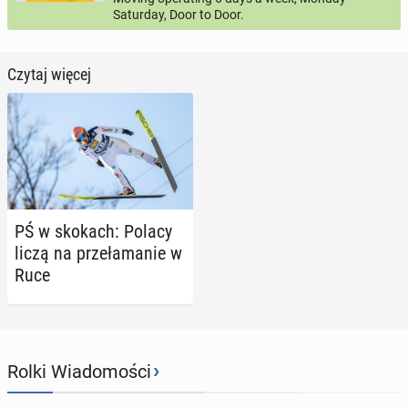
Saturday, Door to Door.
Czytaj więcej
PŚ w skokach: Polacy
liczą na prze­ła­ma­nie w
Ruce
›
Rolki Wiadomości