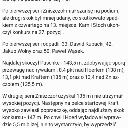
Po pierw­szej serii Znisz­czoł miał szansę na podium,
ale drugi skok był mniej udany, co skut­ko­wa­ło spad­
kiem z czwar­te­go na 13. miejsce. Kamil Stoch ukoń­
czył konkurs na 27. pozycji.
Po pierw­szej serii odpadli: 33. Dawid Kubacki, 42.
Jakub Wolny oraz 50. Paweł Wąsek.
Naj­da­lej skoczył Paschke - 143,5 m, zdo­by­wa­jąc sporą
prze­wa­gę nad ry­wa­la­mi: 8,4 pkt nad Hoerlem (138 m),
13,1 pkt nad Kraftem (135 m) oraz o 13,4 nad Znisz­
czo­łem (135,5 m).
W drugiej serii Znisz­czoł uzyskał 135 m i nie utrzy­mał
wy­so­kiej pozycji. Na­stęp­ny na belce star­to­wej Kraft
wysoko za­wie­sił po­przecz­kę, oddając naj­dłuż­szy skok
kon­kur­su - 147 m. Po chwili Hoerl wy­lą­do­wał wpraw­
dzie 5,5 m bliżej, ale to wy­star­czy­ło, by wy­prze­dzić