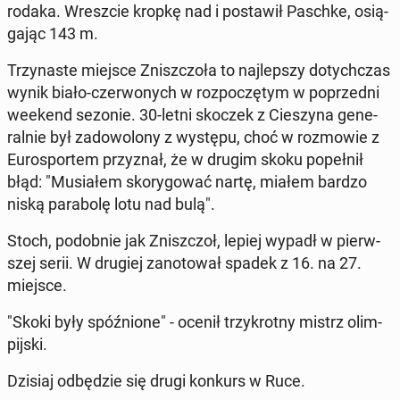
rodaka. Wresz­cie kropkę nad i po­sta­wił Paschke, osią­
ga­jąc 143 m.
Trzy­na­ste miejsce Znisz­czo­ła to naj­lep­szy do­tych­czas
wynik biało-czer­wo­nych w roz­po­czę­tym w po­przed­ni
weekend sezonie. 30-letni skoczek z Cie­szy­na ge­ne­
ral­nie był za­do­wo­lo­ny z występu, choć w roz­mo­wie z
Eu­ro­spor­tem przy­znał, że w drugim skoku po­peł­nił
błąd: "Mu­sia­łem sko­ry­go­wać nartę, miałem bardzo
niską pa­ra­bo­lę lotu nad bulą".
Stoch, po­dob­nie jak Znisz­czoł, lepiej wypadł w pierw­
szej serii. W drugiej za­no­to­wał spadek z 16. na 27.
miejsce.
"Skoki były spóź­nio­ne" - ocenił trzy­krot­ny mistrz olim­
pij­ski.
Dzisiaj od­bę­dzie się drugi konkurs w Ruce.