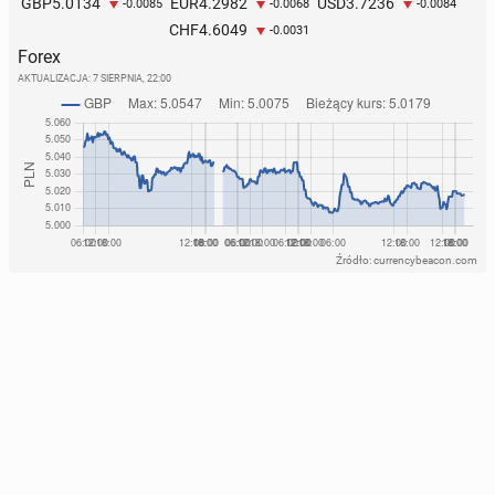
5.0134
4.2982
3.7236
GBP
EUR
USD
-0.0085
-0.0068
-0.0084
4.6049
CHF
-0.0031
Forex
AKTUALIZACJA:
7 SIERPNIA, 22:00
Źródło: currencybeacon.com