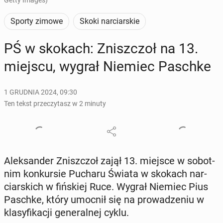
Getty Images)
Sporty zimowe
Skoki narciarskie
PŚ w skokach: Znisz­czoł na 13.
miejscu, wygrał Niemiec Paschke
1 GRUDNIA 2024, 09:30
Ten tekst przeczytasz w 2 minuty
Alek­san­der Znisz­czoł zajął 13. miejsce w so­bot­
nim kon­kur­sie Pucharu Świata w skokach nar­
ciar­skich w fiń­skiej Ruce. Wygrał Niemiec Pius
Paschke, który umocnił się na pro­wa­dze­niu w
kla­sy­fi­ka­cji ge­ne­ral­nej cyklu.