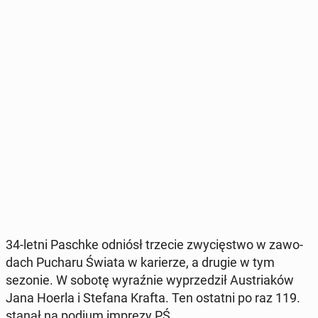
34-letni Paschke odniósł trzecie zwy­cię­stwo w za­wo­
dach Pucharu Świata w ka­rie­rze, a drugie w tym
sezonie. W sobotę wy­raź­nie wy­prze­dził Au­stria­ków
Jana Hoerla i Stefana Krafta. Ten ostatni po raz 119.
stanął na podium imprezy PŚ.