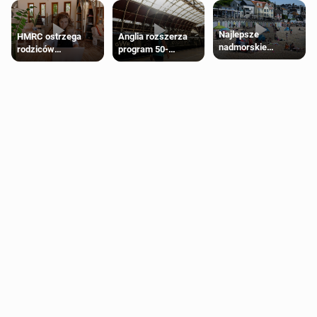
Najlepsze
HMRC ostrzega
Anglia rozszerza
nadmorskie
rodziców
program 50-
miasteczko blisko
pobierających Child
procentowych
Londynu
Benefit. Mogą być
zniżek kolejowych
zobowiązani do
na 18-latków
zwrotu zasiłku