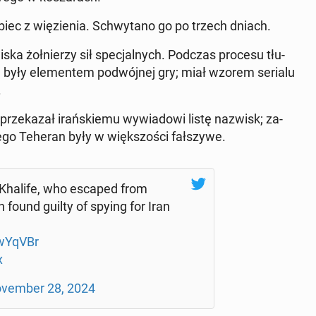
biec z wię­zie­nia. Schwy­ta­no go po trzech dniach.
wi­ska żoł­nie­rzy sił spe­cjal­nych. Podczas procesu tłu­
em były ele­men­tem po­dwój­nej gry; miał wzorem serialu
.
prze­ka­zał irań­skie­mu wy­wia­do­wi listę nazwisk; za­
iego Teheran były w więk­szo­ści fał­szy­we.
l Khalife, who escaped from
found guilty of spying for Iran
­wY­qVBr
x
­vem­ber 28, 2024