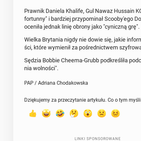
Prawnik Daniela Khalife, Gul Nawaz Hussain KC 
for­tun­ny" i bar­dziej przy­po­mi­nał Sco­oby­'e­go 
oceniła jednak linię obrony jako "cy­nicz­ną grę".
Wielka Bry­ta­nia nigdy nie dowie się, jakie in­fo
ści, które wy­mie­nił za po­śred­nic­twem szy­fro­wa­n
Sędzia Bobbie Cheema-Grubb pod­kre­śli­ła podcz
nia wol­no­ści".
PAP / Adriana Chodakowska
Dziękujemy za przeczytanie artykułu. Co o tym myśl
LINKI SPONSOROWANE