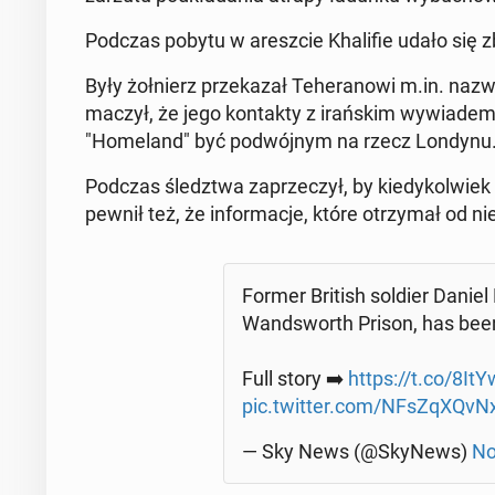
Podczas pobytu w aresz­cie Kha­li­fie udało się z
Były żoł­nierz prze­ka­zał Te­he­ra­no­wi m.in. na­z
ma­czył, że jego kon­tak­ty z irań­skim wy­wia­d
"Ho­me­land" być po­dwój­nym na rzecz Londynu
Podczas śledz­twa za­prze­czył, by kie­dy­kol­wiek 
pew­nił też, że in­for­ma­cje, które otrzy­mał od n
Former British soldier Danie
Wand­sworth Prison, has been 
Full story ➡️
https://t.co/8ItY
pic.twitter.com/NFsZqXQvN
— Sky News (@SkyNews)
No