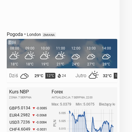
Pogoda
•
London
ZMIANA
Dziś
08:00
09:00
10:00
11:00
12:00
13:00
14:00
15:00
18°C
18°C
19°C
21°C
24°C
27°C
28°C
29°C
Dziś
Jutro
29°C
32°C
12°C
14°C
24
Kurs NBP
Forex
Z DNIA: 7 SIERPNIA
AKTUALIZACJA:
7 SIERPNIA, 22:00
5.0134
GBP
-0.0085
4.2982
EUR
-0.0068
3.7236
USD
-0.0084
4.6049
CHF
-0.0031