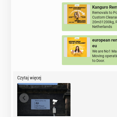
Kanguro Remo
Removals to Po
Custom Clearan
20m31200kg, R
Netherlands
european rem
eu
We are No1 Man
Moving operati
to Door.
Czytaj więcej