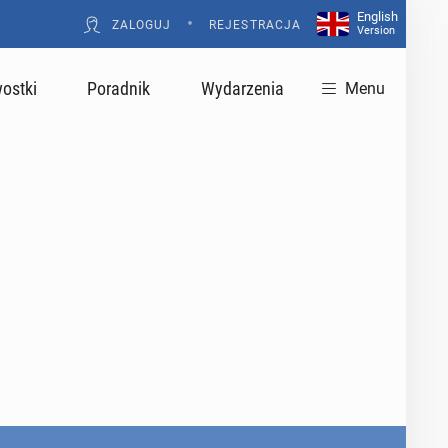
English
•
ZALOGUJ
REJESTRACJA
Version
ostki
Poradnik
Wydarzenia
Menu