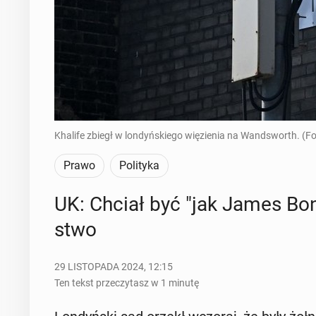
Khalife zbiegł w londyńskiego więzienia na Wandsworth. (F
Prawo
Polityka
UK: Chciał być "jak James Bond
stwo
29 LISTOPADA 2024, 12:15
Ten tekst przeczytasz w 1 minutę