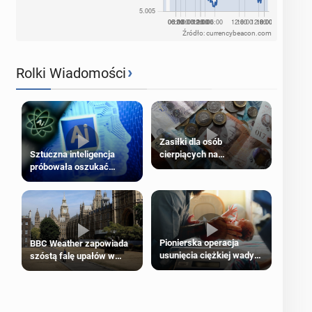
Źródło: currencybeacon.com
›
Rolki Wiadomości
Zasiłki dla osób
cierpiących na
Sztuczna inteligencja
schorzenia psychiczne
próbowała oszukać
człowieka
Pionierska operacja
BBC Weather zapowiada
usunięcia ciężkiej wady
szóstą falę upałów w
wrodzonej płodu w łonie
Londynie
matki