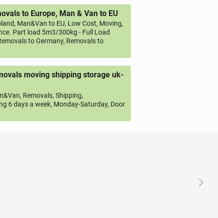
vals to Europe, Man & Van to EU
land, Man&Van to EU, Low Cost, Moving,
ce. Part load 5m3/300kg - Full Load
emovals to Germany, Removals to
ovals moving shipping storage uk-
&Van, Removals, Shipping,
ng 6 days a week, Monday-Saturday, Door