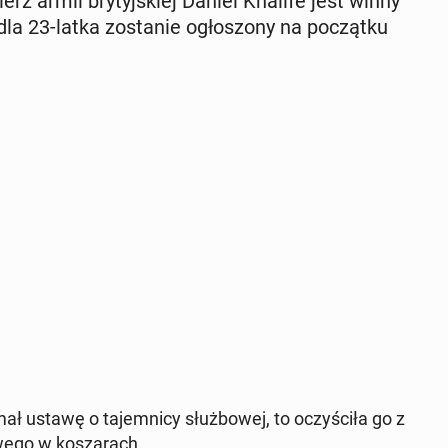
ierz armii bry­tyj­skiej Daniel Khalife jest winny
a 23-latka zo­sta­nie ogło­szo­ny na po­cząt­ku
 ustawę o ta­jem­ni­cy służ­bo­wej, to oczy­ści­ła go z
e­go w ko­sza­rach.