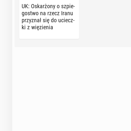
UK: Oskar­żo­ny o szpie­
go­stwo na rzecz Iranu
przy­znał się do uciecz­
ki z wię­zie­nia