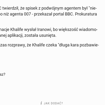
twier­dził, że spisek z po­dwój­nym agentem był "nie­
Doo niż agenta 007 - prze­ka­zał portal BBC. Pro­ku­ra­tu­ra
r­ma­cje Khalife wysłał Iranowi, bo więk­szość wia­do­mo­
ej apli­ka­cji, została usu­nię­ta.
as roz­pra­wy, że Khalife czeka "długa kara po­zba­wie­
isz?
JAK DODAĆ?