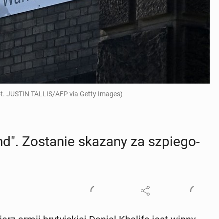
ot. JUSTIN TALLIS/AFP via Getty Images)
". Zo­sta­nie skazany za szpie­go­