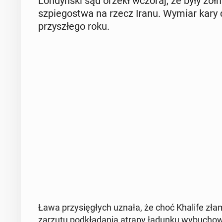
Lon­dyń­ski sąd orzekł wczoraj, że były żoł­n
szpie­go­stwa na rzecz Iranu. Wymiar kary dl
przy­szłe­go roku.
Ława przy­się­głych uznała, że choć Khalife złamał
zarzutu pod­kła­da­nia atrapy ładunku wy­bu­cho­w