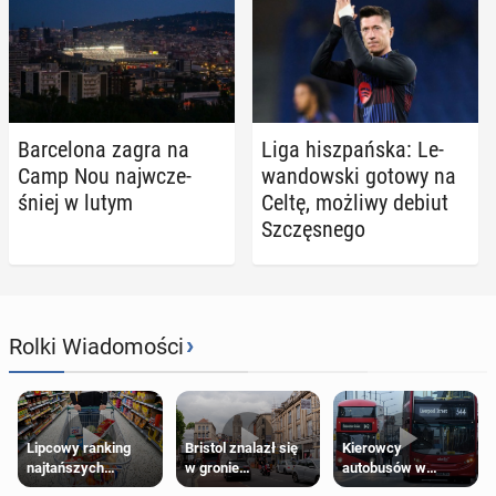
Bar­ce­lo­na zagra na
Liga hisz­pań­ska: Le­
Camp Nou naj­wcze­
wan­dow­ski gotowy na
śniej w lutym
Celtę, możliwy debiut
Szczę­sne­go
›
Rolki Wiadomości
Lipcowy ranking
Bristol znalazł się
Kierowcy
najtańszych
w gronie
autobusów w
supermarketów
najlepszych
Londynie