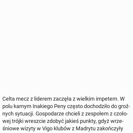
Celta mecz z liderem zaczęła z wielkim impetem. W
polu karnym In­a­kie­go Peny często do­cho­dzi­ło do groź­
nych sy­tu­acji. Go­spo­da­rze chcieli z ze­spo­łem z czo­ło­
wej trójki wresz­cie zdobyć jakieś punkty, gdyż wrze­
śnio­we wizyty w Vigo klubów z Madrytu za­koń­czy­ły