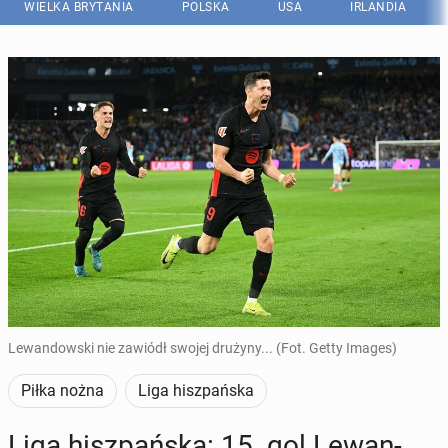
WIELKA BRYTANIA
POLSKA
USA
IRLANDIA
Lewandowski nie zawiódł swojej drużyny... (Fot. Getty Images)
Piłka nożna
Liga hiszpańska
Liga hisz­pań­ska: 15. gol Le­wan­