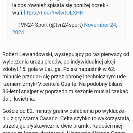
la­idos również spisała się poniżej ocze­ki­
wań.
https://t.co/Ywlw­tO­LXHH
— TVN24 Sport (@tvn24sport)
No­vem­ber 24,
2024
Robert Le­wan­dow­ski, wy­stę­pu­ją­cy po raz pierw­szy od
wy­le­cze­nia urazu pleców, po in­dy­wi­du­al­nej akcji
zdobył 15. gola w LaLiga. Polski na­past­nik w 62.
minucie przedarł się przez obronę i tech­nicz­nym ude­
rze­niem zmylił Vi­cen­te­'a Guaitę. Na podobny bilans
36-letni snajper w po­przed­nim sezonie musiał czekać
do... kwiet­nia.
Goście od 82. minuty grali w osła­bie­niu po wy­klu­cze­
niu z gry Marca Casado. Celta szybko to wy­ko­rzy­sta­ła,
strze­la­jąc bły­ska­wicz­nie dwie bramki. Radości miej­