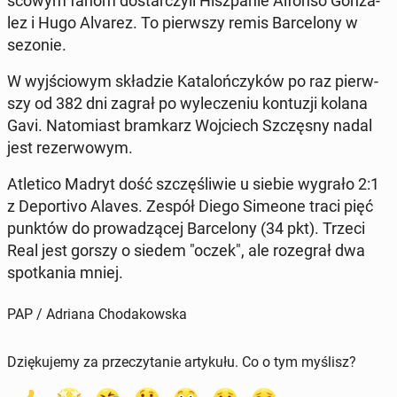
sco­wym fanom do­star­czy­li Hisz­pa­nie Alfonso Gon­za­
lez i Hugo Alvarez. To pierw­szy remis Bar­ce­lo­ny w
sezonie.
W wyj­ścio­wym skła­dzie Ka­ta­loń­czy­ków po raz pierw­
szy od 382 dni zagrał po wy­le­cze­niu kon­tu­zji kolana
Gavi. Na­to­miast bram­karz Woj­ciech Szczę­sny nadal
jest re­zer­wo­wym.
Atle­ti­co Madryt dość szczę­śli­wie u siebie wygrało 2:1
z De­por­ti­vo Alaves. Zespół Diego Simeone traci pięć
punktów do pro­wa­dzą­cej Bar­ce­lo­ny (34 pkt). Trzeci
Real jest gorszy o siedem "oczek", ale ro­ze­grał dwa
spo­tka­nia mniej.
PAP / Adriana Chodakowska
Dziękujemy za przeczytanie artykułu. Co o tym myślisz?