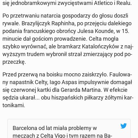
się jed­no­bram­ko­wy­mi zwy­cię­stwa­mi Atle­ti­co i Realu.
Po prze­trwa­niu na­tar­cia go­spo­da­rzy do głosu doszli
rywale. Bra­zy­lij­czyk Ra­phin­ha, po prze­ję­ciu da­le­kie­go
podania fran­cu­skie­go obrońcy Julesa Kounde, w 15.
minucie dał gościom pro­wa­dze­nie. Celta mogła
szybko wy­rów­nać, ale bram­karz Ka­ta­loń­czy­ków z naj­
wyż­szym trudem wy­bro­nił strzał zmie­rza­ją­cy pod po­
przecz­kę.
Przed przerwą na boisku mocno za­iskrzy­ło. Fau­lo­wa­
ny na­past­nik Celty, Iago Aspas im­pul­syw­nie domagał
się czer­wo­nej kartki dla Gerarda Martina. W efekcie
sędzia ukarał... obu hisz­pań­skich pił­ka­rzy żółtymi kar­
to­ni­ka­mi.
Bar­ce­lo­na od lat miała pro­ble­my w
meczach z Celtą Vigo i tym razem na Ba­