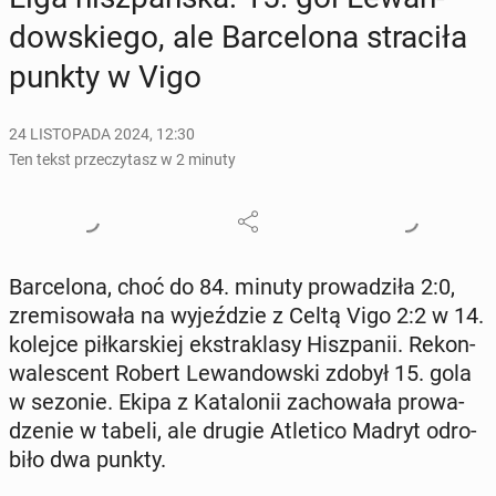
dow­skie­go, ale Bar­ce­lo­na stra­ci­ła
punkty w Vigo
24 LISTOPADA 2024, 12:30
Ten tekst przeczytasz w 2 minuty
Bar­ce­lo­na, choć do 84. minuty pro­wa­dzi­ła 2:0,
zre­mi­so­wa­ła na wy­jeź­dzie z Celtą Vigo 2:2 w 14.
kolejce pił­kar­skiej eks­tra­kla­sy Hisz­pa­nii. Re­kon­
wa­le­scent Robert Le­wan­dow­ski zdobył 15. gola
w sezonie. Ekipa z Ka­ta­lo­nii za­cho­wa­ła pro­wa­
dze­nie w tabeli, ale drugie Atle­ti­co Madryt od­ro­
bi­ło dwa punkty.