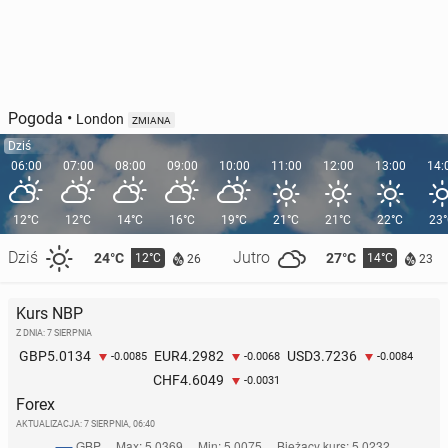
Pogoda
•
London
ZMIANA
Dziś
06:00
07:00
08:00
09:00
10:00
11:00
12:00
13:00
14:
12°C
12°C
14°C
16°C
19°C
21°C
21°C
22°C
23
Dziś
Jutro
24°C
27°C
12°C
14°C
26
23
Kurs NBP
Z DNIA: 7 SIERPNIA
5.0134
4.2982
3.7236
GBP
EUR
USD
-0.0085
-0.0068
-0.0084
4.6049
CHF
-0.0031
Forex
AKTUALIZACJA:
7 SIERPNIA, 06:40