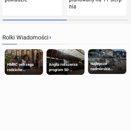
nia
›
Rolki Wiadomości
Najlepsze
HMRC ostrzega
Anglia rozszerza
nadmorskie
rodziców
program 50-
miasteczko blisko
pobierających Child
procentowych
Londynu
Benefit. Mogą być
zniżek kolejowych
zobowiązani do
na 18-latków
zwrotu zasiłku