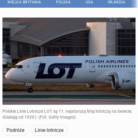
WIELKA BRYTANIA
POLSKA
USA
IRLANDIA
Polskie Linie Lotnicze LOT są 11. najstarszą linią lotniczą na świecie;
działają od 1929 r. (Fot. Getty Images)
Podróże
Linie lotnicze