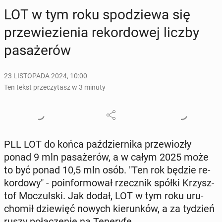
LOT w tym roku spo­dzie­wa się
prze­wie­zie­nia re­kor­do­wej liczby
pa­sa­że­rów
23 LISTOPADA 2024, 10:00
Ten tekst przeczytasz w 3 minuty
PLL LOT do końca paź­dzier­ni­ka prze­wio­zły
ponad 9 mln pa­sa­że­rów, a w całym 2025 może
to być ponad 10,5 mln osób. "Ten rok będzie re­
kor­do­wy" - po­in­for­mo­wał rzecz­nik spółki Krzysz­
tof Mo­czul­ski. Jak dodał, LOT w tym roku uru­
cho­mił dzie­więć nowych kie­run­ków, a za tydzień
ruszy po­łą­cze­nie na Te­ne­ry­fę.