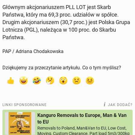
Głównym ak­cjo­na­riu­szem PLL LOT jest Skarb
Państwa, który ma 69,3 proc. udzia­łów w spółce.
Drugim ak­cjo­na­riu­szem (30,7 proc.) jest Polska Grupa
Lot­ni­cza (PGL), na­le­żą­ca w 100 proc. do Skarbu
Państwa.
PAP / Adriana Chodakowska
Dziękujemy za przeczytanie artykułu. Co o tym myślisz?
LINKI SPONSOROWANE
JAK DODAĆ?
Kanguro Removals to Europe, Man & Van
to EU
Removals to Poland, Man&Van to EU, Low Cost,
Moving, Custom Clearance. Part load 5m3/300kg