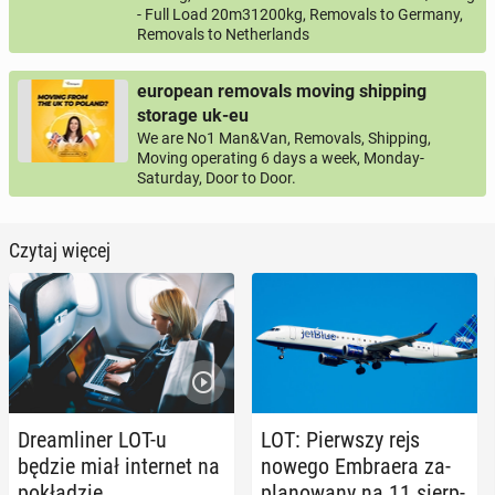
- Full Load 20m31200kg, Removals to Germany,
Removals to Netherlands
european removals moving shipping
storage uk-eu
We are No1 Man&Van, Removals, Shipping,
Moving operating 6 days a week, Monday-
Saturday, Door to Door.
Czytaj więcej
Dre­am­li­ner LOT-u
LOT: Pierw­szy rejs
będzie miał in­ter­net na
nowego Em­bra­era za­
po­kła­dzie
pla­no­wa­ny na 11 sierp­