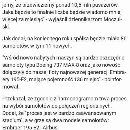
je­my, że prze­wie­zie­my ponad 10,5 mln pa­sa­że­rów.
Jaka będzie to fi­nal­nie liczba będzie wiadomo mniej
więcej za miesiąc" - wy­ja­śnił dzien­ni­ka­rzom Mo­czul­
ski.
Jak dodał, na koniec tego roku spółka będzie miała 86
sa­mo­lo­tów, w tym 11 nowych.
"Wśród nowo na­by­tych maszyn są bardzo oszczęd­ne
sa­mo­lo­ty typu Boeing 737 MAX-8 oraz jako nowość
do­łą­czy­ły do naszej floty naj­now­szej ge­ne­ra­cji Em­bra­
ery 195-E2, mające po­jem­ność 136 miejsc" - po­in­for­
mo­wał.
Prze­ka­zał, że zgodnie z har­mo­no­gra­mem trwa proces
na wybór sa­mo­lo­tów do po­łą­czeń re­gio­nal­nych.
Dodał, że "proces jest w bardzo za­awan­so­wa­nym
stadium", a w grze są dwa modele sa­mo­lo­tów:
Embraer 195-E2 i Airbus.