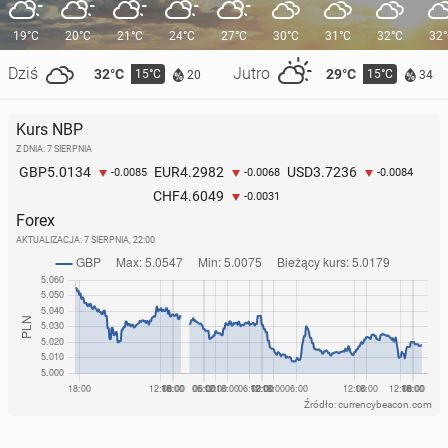
19°C
20°C
21°C
24°C
27°C
30°C
31°C
32°C
32
Dziś
Jutro
32°C
29°C
15°C
15°C
20
34
Kurs NBP
Z DNIA: 7 SIERPNIA
5.0134
4.2982
3.7236
GBP
EUR
USD
-0.0085
-0.0068
-0.0084
4.6049
CHF
-0.0031
Forex
AKTUALIZACJA:
7 SIERPNIA, 22:00
Źródło: currencybeacon.com