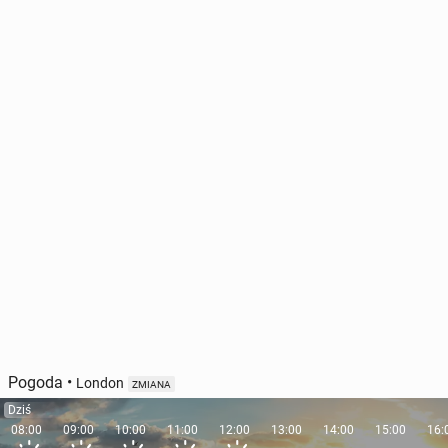
Pogoda
•
London
ZMIANA
Dziś
08:00
09:00
10:00
11:00
12:00
13:00
14:00
15:00
16: