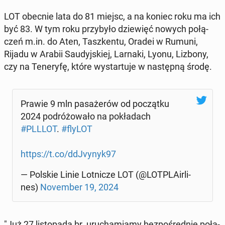
LOT obecnie lata do 81 miejsc, a na koniec roku ma ich
być 83. W tym roku przy­by­ło dzie­więć nowych po­łą­
czeń m.in. do Aten, Tasz­ken­tu, Oradei w Rumuni,
Rijadu w Arabii Sau­dyj­skiej, Larnaki, Lyonu, Lizbony,
czy na Te­ne­ry­fę, które wy­star­tu­je w na­stęp­ną środę.
Prawie 9 mln pa­sa­że­rów od po­cząt­ku
2024 po­dró­żo­wa­ło na po­kła­dach
#PLLLOT
.
#flyLOT
https://t.co/ddJvy­nyk97
— Polskie Linie Lot­ni­cze LOT (@LOT­PLA­ir­li­
nes)
No­vem­ber 19, 2024
"Już 27 li­sto­pa­da br. uru­cha­mia­my bez­po­śred­nie po­łą­