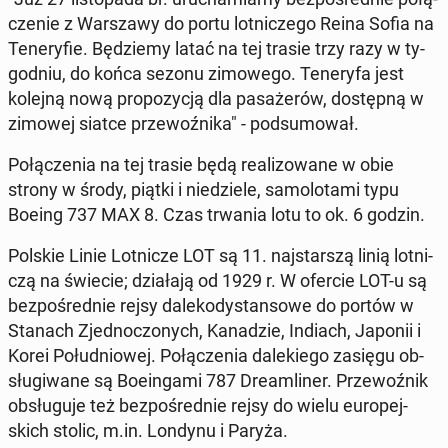
cze­nie z War­sza­wy do portu lot­ni­cze­go Reina Sofia na
Te­ne­ry­fie. Bę­dzie­my latać na tej trasie trzy razy w ty­
go­dniu, do końca sezonu zi­mo­we­go. Te­ne­ry­fa jest
kolejną nową pro­po­zy­cją dla pa­sa­że­rów, do­stęp­ną w
zimowej siatce prze­woź­ni­ka" - pod­su­mo­wał.
Po­łą­cze­nia na tej trasie będą re­ali­zo­wa­ne w obie
strony w środy, piątki i nie­dzie­le, sa­mo­lo­ta­mi typu
Boeing 737 MAX 8. Czas trwania lotu to ok. 6 godzin.
Polskie Linie Lot­ni­cze LOT są 11. naj­star­szą linią lot­ni­
czą na świecie; dzia­ła­ją od 1929 r. W ofercie LOT-u są
bez­po­śred­nie rejsy da­le­ko­dy­stan­so­we do portów w
Stanach Zjed­no­czo­nych, Ka­na­dzie, Indiach, Japonii i
Korei Po­łu­dnio­wej. Po­łą­cze­nia da­le­kie­go zasięgu ob­
słu­gi­wa­ne są Bo­ein­ga­mi 787 Dre­am­li­ner. Prze­woź­nik
ob­słu­gu­je też bez­po­śred­nie rejsy do wielu eu­ro­pej­
skich stolic, m.in. Londynu i Paryża.