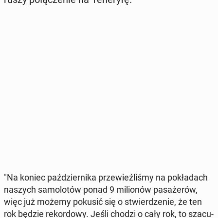
"Na koniec paź­dzier­ni­ka prze­wieź­li­śmy na po­kła­dach
naszych sa­mo­lo­tów ponad 9 mi­lio­nów pa­sa­że­rów,
więc już możemy pokusić się o stwier­dze­nie, że ten
rok będzie re­kor­do­wy. Jeśli chodzi o cały rok, to sza­cu­