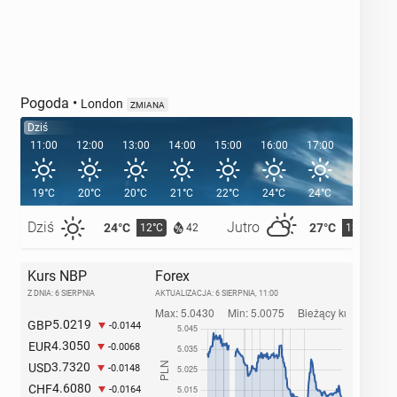
Pogoda
•
London
ZMIANA
Dziś
11:00
12:00
13:00
14:00
15:00
16:00
17:00
18:00
19°C
20°C
20°C
21°C
22°C
24°C
24°C
24°C
Dziś
Jutro
24°C
27°C
12°C
13°C
42
Kurs NBP
Forex
Z DNIA: 6 SIERPNIA
AKTUALIZACJA:
6 SIERPNIA, 11:00
5.0219
GBP
-0.0144
4.3050
EUR
-0.0068
3.7320
USD
-0.0148
4.6080
CHF
-0.0164