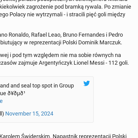
 ja­kie­kol­wiek za­gro­że­nie pod bramką rywala. Po zmianie
o Polacy nie wy­trzy­ma­li - i stra­ci­li pięć goli między
tia­no Ronaldo, Rafael Leao, Bruno Fer­nan­des i Pedro
iu­tu­ją­cy w re­pre­zen­ta­cji Polski Dominik Marczuk.
o­wej i pod tym wzglę­dem nie ma sobie równych na
 czasów zajmuje Ar­gen­tyń­czyk Lionel Messi - 112 goli.
oland and seal top spot in Group
ð¥ðµð¹
e
ll)
No­vem­ber 15, 2024
Karolem Świ­der­skim. Na­past­nik re­pre­zen­ta­cji Polski