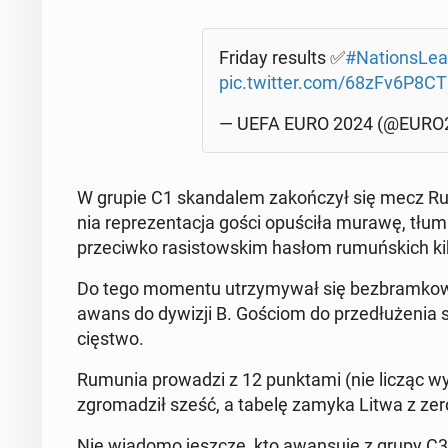
Friday results ✅
#Na­tion­sLe­
pic.twitter.com/68zFv6P8CT
— UEFA EURO 2024 (@EURO
W grupie C1 skan­da­lem za­koń­czył się mecz R
nia re­pre­zen­ta­cja gości opu­ści­ła murawę, tł
prze­ciw­ko ra­si­stow­skim hasłom ru­muń­skich k
Do tego momentu utrzy­my­wał się bez­bram­ko­wy
awans do dywizji B. Gościom do prze­dłu­że­nia s
cię­stwo.
Rumunia pro­wa­dzi z 12 punk­ta­mi (nie licząc 
zgro­ma­dził sześć, a tabelę zamyka Litwa z ze
Nie wiadomo jeszcze, kto awan­su­je z grupy C3. Po