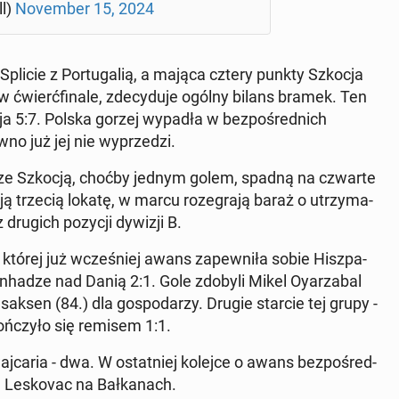
ll)
No­vem­ber 15, 2024
w Splicie z Por­tu­ga­lią, a mająca cztery punkty Szkocja
ćwierć­fi­na­le, zde­cy­du­je ogólny bilans bramek. Ten
cja 5:7. Polska gorzej wypadła w bez­po­śred­nich
no już jej nie wy­prze­dzi.
­łek ze Szkocją, choćby jednym golem, spadną na czwarte
­ją trzecią lokatę, w marcu ro­ze­gra­ją baraż o utrzy­ma­
z drugich pozycji dywizji B.
 której już wcze­śniej awans za­pew­ni­ła sobie Hisz­pa­
en­ha­dze nad Danią 2:1. Gole zdobyli Mikel Oy­arza­bal
aksen (84.) dla go­spo­da­rzy. Drugie starcie tej grupy -
oń­czy­ło się remisem 1:1.
ca­ria - dwa. W ostat­niej kolejce o awans bez­po­śred­
 Le­sko­vac na Bał­ka­nach.