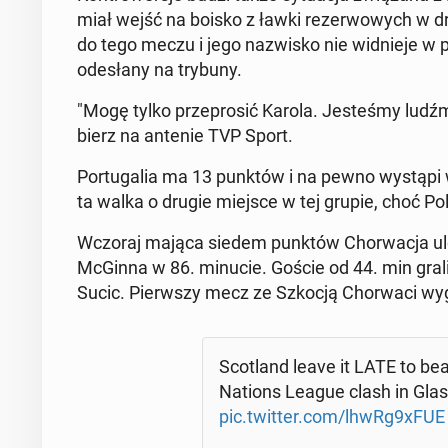
miał wejść na boisko z ławki re­zer­wo­wych w dr
do tego meczu i jego na­zwi­sko nie wid­nie­je w p
ode­sła­ny na trybuny.
"Mogę tylko prze­pro­sić Karola. Je­ste­śmy lud
bierz na antenie TVP Sport.
Por­tu­ga­lia ma 13 punktów i na pewno wystąpi w 
ta walka o drugie miejsce w tej grupie, choć Pol
Wczoraj mająca siedem punktów Chor­wa­cja u
McGinna w 86. minucie. Goście od 44. min grali w
Sucic. Pierw­szy mecz ze Szkocją Chor­wa­ci wyg
Sco­tland leave it LATE to be
Nations League clash in Glasgow ð
pic.twitter.com/lhwRg9xFUE