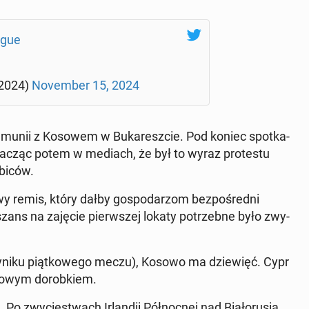
ague
2024)
No­vem­ber 15, 2024
umunii z Kosowem w Bu­ka­resz­cie. Pod koniec spo­tka­
u­ma­cząc potem w mediach, że był to wyraz pro­te­stu
ibiców.
 remis, który dałby go­spo­da­rzom bez­po­śred­ni
zans na zajęcie pierw­szej lokaty po­trzeb­ne było zwy­
wyniku piąt­ko­we­go meczu), Kosowo ma dzie­więć. Cypr
rowym do­rob­kiem.
 zwy­cię­stwach Ir­lan­dii Pół­noc­nej nad Bia­ło­ru­sią