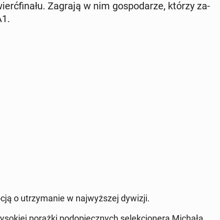
rć­fi­na­łu. Zagrają w nim go­spo­da­rze, którzy za­
A1.
cją o utrzy­ma­nie w naj­wyż­szej dywizji.
­so­kiej porażki pod­opiecz­nych se­lek­cjo­ne­ra Michała