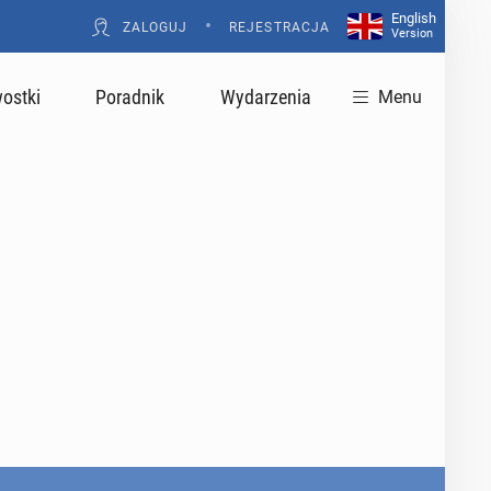
English
•
ZALOGUJ
REJESTRACJA
Version
ostki
Poradnik
Wydarzenia
Menu