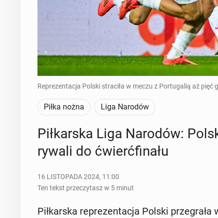
Reprezentacja Polski straciła w meczu z Portugalią aż pięć g
Piłka nożna
Liga Narodów
Pił­kar­ska Liga Narodów: Polsk
rywali do ćwierć­fi­na­łu
16 LISTOPADA 2024, 11:00
Ten tekst przeczytasz w 5 minut
Pił­kar­ska re­pre­zen­ta­cja Polski prze­gra­ł