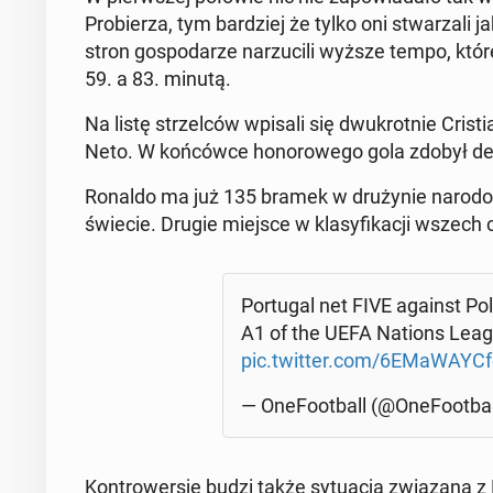
Pro­bie­rza, tym bar­dziej że tylko oni stwa­rza­li
stron go­spo­da­rze na­rzu­ci­li wyższe tempo, któreg
59. a 83. minutą.
Na listę strzel­ców wpisali się dwu­krot­nie Cri­s
Neto. W koń­ców­ce ho­no­ro­we­go gola zdobył de­b
Ronaldo ma już 135 bramek w dru­ży­nie na­ro­d
świecie. Drugie miejsce w kla­sy­fi­ka­cji wszech
Por­tu­gal net FIVE against P
A1 of the UEFA Nations League 
pic.twitter.com/6EMa­WAYC­f
— One­Fo­ot­ball (@One­Fo­ot­ba
Kon­tro­wer­sje budzi także sy­tu­acja zwią­za­na z 