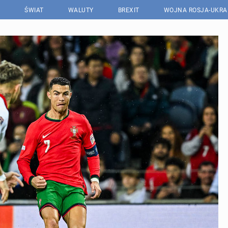
ŚWIAT
WALUTY
BREXIT
WOJNA ROSJA-UKRA