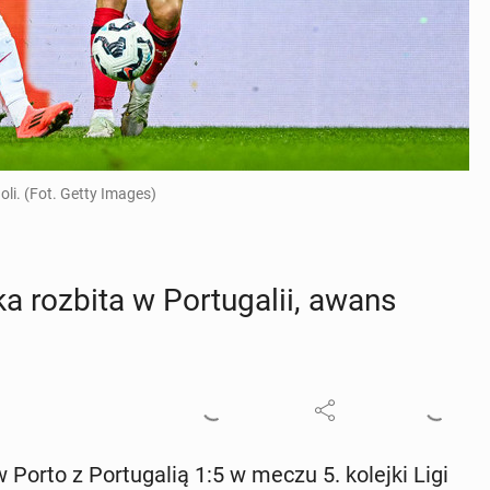
oli. (Fot. Getty Images)
a rozbita w Por­tu­ga­lii, awans
a w Porto z Por­tu­ga­lią 1:5 w meczu 5. kolejki Ligi