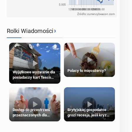
Źródło: currencybeacon.com
›
Rolki Wiadomości
Polacy to mięsożercy?
Wyjątkowe wyzwanie dla
posiadaczy kart Tesco
Clubcard!
Dostęp do przestrzeni
Brytyjskiej gospodarce
przeznaczonych dla
grozi recesja, jeśli kryzys
jednej płci ma opierać się
na Bliskim Wschodzie się
wyłącznie na płci
przedłuży
biologicznej