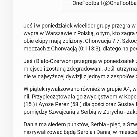
— One­Fo­ot­ball (@One­Fo­ot­ba
Jeśli w po­nie­dzia­łek wi­ce­li­der grupy przegra 
wygra w War­sza­wie z Polską, o tym, kto zagra w 
obie ekipy mają zbli­żo­ny: Chor­wa­cja 7:7, Szko
meczach z Chor­wa­cją (0:1 i 3:3), dlatego na pew
Jeśli Biało-Czer­wo­ni prze­gra­ją w po­nie­dzia
miejsce i zostaną zde­gra­do­wa­ni. Jeśli utrzy­ma
nie w naj­wyż­szej dywizji z jednym z ze­spo­łów 
W piątek ry­wa­li­zo­wa­no również w grupie A4, w
nii. Przy­pie­czę­to­wa­ła go zwy­cię­stwem w Ko­p
(15.) i Ayoze Perez (58.) dla gości oraz Gustav Is
po­mię­dzy Szwaj­ca­rią a Serbią w Zurychu - za­k
Dania ma siedem punktów, Serbia - pięć, a Szwaj­
nio ry­wa­li­zo­wać będą Serbia i Dania, w mieście