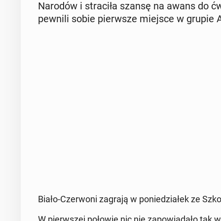
Narodów i stra­ci­ła szansę na awans do ćwie
pew­ni­li sobie pierw­sze miejsce w grupie 
Biało-Czer­wo­ni zagrają w po­nie­dzia­łek ze Szko
W pierw­szej połowie nic nie za­po­wia­da­ło tak wy