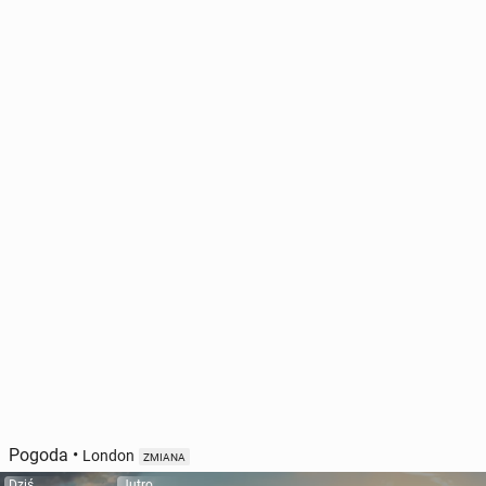
Pogoda
•
London
ZMIANA
Dziś
Jutro