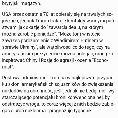
bry­tyj­ski magazyn.
USA przez ostat­nie 70 lat opie­ra­ły się na trwa­łych so­
ju­szach, jednak Trump trak­tu­je kon­tak­ty w innymi pań­
stwa­mi jak okazję do "za­war­cia dealu, na którym
można zarobić pie­nią­dze". "Może (on) w istocie
zawrzeć po­ro­zu­mie­nie z Wła­di­mi­rem Putinem w
sprawie Ukrainy", ale wąt­pli­wo­ści co do tego, czy na
ame­ry­kań­skim pre­zy­den­cie można polegać, mogą za­
in­spi­ro­wać Chiny i Rosję do agresji - ocenia "Eco­no­
mist".
Postawa ad­mi­ni­stra­cji Trumpa w naj­lep­szym przy­pad­
ku skłoni ame­ry­kań­skich so­jusz­ni­ków do zwięk­sze­nia
na­kła­dów na obron­ność; jeśli jednak nie będą mieli wy­
star­cza­ją­ce­go po­ten­cja­łu broni kon­wen­cjo­nal­nej, by
od­stra­szyć wroga, to coraz więcej z nich będzie za­bie­
gać o broń nu­kle­ar­ną - pro­gno­zu­je ty­go­dnik.