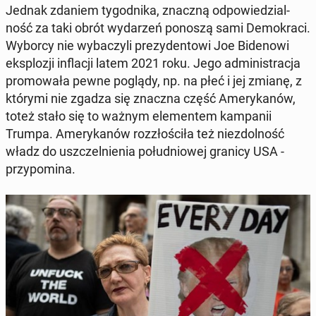
Jednak zdaniem ty­go­dni­ka, znaczną od­po­wie­dzial­
ność za taki obrót wy­da­rzeń ponoszą sami De­mo­kra­ci.
Wyborcy nie wy­ba­czy­li pre­zy­den­to­wi Joe Bi­de­no­wi
eks­plo­zji in­fla­cji latem 2021 roku. Jego ad­mi­ni­stra­cja
pro­mo­wa­ła pewne poglądy, np. na płeć i jej zmianę, z
którymi nie zgadza się znaczna część Ame­ry­ka­nów,
toteż stało się to ważnym ele­men­tem kam­pa­nii
Trumpa. Ame­ry­ka­nów roz­zło­ści­ła też nie­zdol­ność
władz do uszczel­nie­nia po­łu­dnio­wej granicy USA -
przy­po­mi­na.