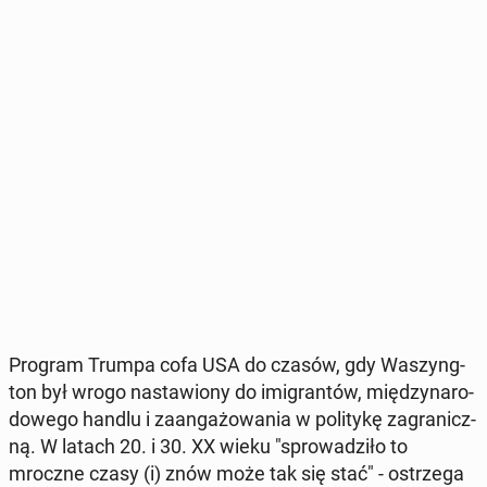
Program Trumpa cofa USA do czasów, gdy Wa­szyng­
ton był wrogo na­sta­wio­ny do imi­gran­tów, mię­dzy­na­ro­
do­we­go handlu i za­an­ga­żo­wa­nia w po­li­ty­kę za­gra­nicz­
ną. W latach 20. i 30. XX wieku "spro­wa­dzi­ło to
mroczne czasy (i) znów może tak się stać" - ostrze­ga