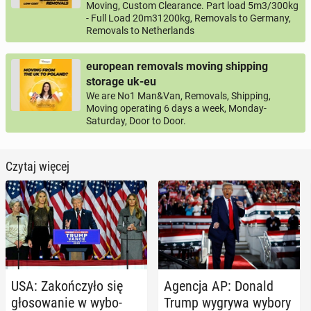
Moving, Custom Clearance. Part load 5m3/300kg
- Full Load 20m31200kg, Removals to Germany,
Removals to Netherlands
european removals moving shipping
storage uk-eu
We are No1 Man&Van, Removals, Shipping,
Moving operating 6 days a week, Monday-
Saturday, Door to Door.
Czytaj więcej
USA: Za­koń­czy­ło się
Agencja AP: Donald
gło­so­wa­nie w wy­bo­
Trump wygrywa wybory