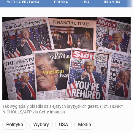
WIELKA BRYTANIA
POLSKA
USA
IRLANDIA
Tak wyglądały okładki dzisiejszych brytyjskich gazet. (Fot. HENRY
NICHOLLS/AFP via Getty Images)
Polityka
Wybory
USA
Media