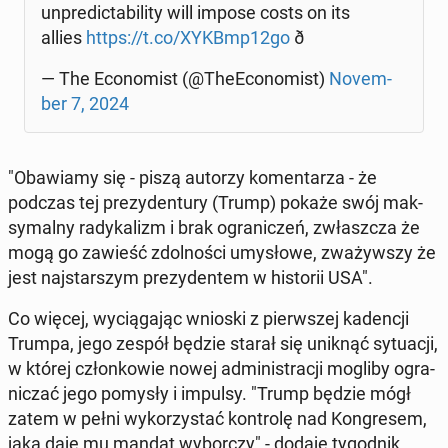
unpre­dic­ta­bi­li­ty will impose costs on its
allies
https://t.co/XYKBmp12go
ð
— The Eco­no­mist (@The­Eco­no­mist)
No­vem­
ber 7, 2024
"Oba­wia­my się - piszą autorzy ko­men­ta­rza - że
podczas tej pre­zy­den­tu­ry (Trump) pokaże swój mak­
sy­mal­ny ra­dy­ka­lizm i brak ogra­ni­czeń, zwłasz­cza że
mogą go zawieść zdol­no­ści umy­sło­we, zwa­żyw­szy że
jest naj­star­szym pre­zy­den­tem w hi­sto­rii USA".
Co więcej, wy­cią­ga­jąc wnioski z pierw­szej ka­den­cji
Trumpa, jego zespół będzie starał się uniknąć sy­tu­acji,
w której człon­ko­wie nowej ad­mi­ni­stra­cji mogliby ogra­
ni­czać jego pomysły i impulsy. "Trump będzie mógł
zatem w pełni wy­ko­rzy­stać kon­tro­lę nad Kon­gre­sem,
jaką daje mu mandat wy­bor­czy" - dodaje ty­go­dnik.