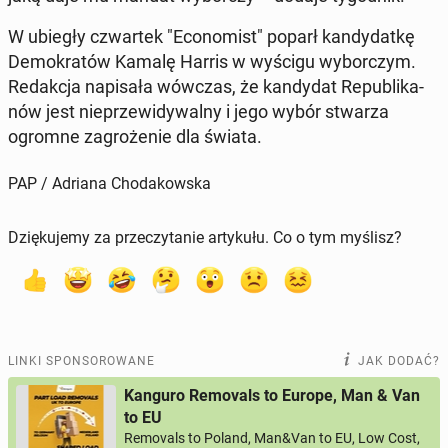
W ubiegły czwar­tek "Eco­no­mist" poparł kan­dy­dat­kę
De­mo­kra­tów Kamalę Harris w wyścigu wy­bor­czym.
Re­dak­cja na­pi­sa­ła wówczas, że kan­dy­dat Re­pu­bli­ka­
nów jest nie­prze­wi­dy­wal­ny i jego wybór stwarza
ogromne za­gro­że­nie dla świata.
PAP / Adriana Chodakowska
Dziękujemy za przeczytanie artykułu. Co o tym myślisz?
LINKI SPONSOROWANE
JAK DODAĆ?
Kanguro Removals to Europe, Man & Van
to EU
Removals to Poland, Man&Van to EU, Low Cost,