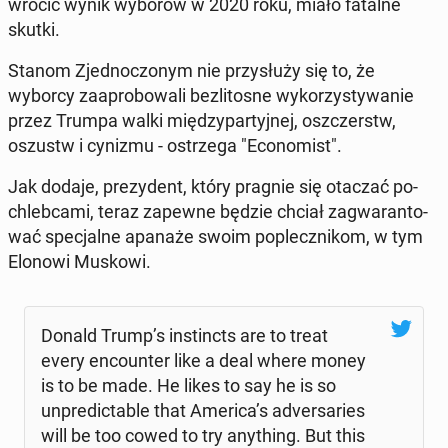
wró­cić wynik wyborów w 2020 roku, miało fatalne
skutki.
Stanom Zjed­no­czo­nym nie przy­słu­ży się to, że
wyborcy za­apro­bo­wa­li bez­li­to­sne wy­ko­rzy­sty­wa­nie
przez Trumpa walki mię­dzy­par­tyj­nej, oszczerstw,
oszustw i cynizmu - ostrze­ga "Eco­no­mist".
Jak dodaje, pre­zy­dent, który pragnie się otaczać po­
chleb­ca­mi, teraz zapewne będzie chciał za­gwa­ran­to­
wać spe­cjal­ne apanaże swoim po­plecz­ni­kom, w tym
Elonowi Muskowi.
Donald Trump’s in­stincts are to treat
every en­co­un­ter like a deal where money
is to be made. He likes to say he is so
unpre­dic­ta­ble that America’s ad­ver­sa­ries
will be too cowed to try any­thing. But this