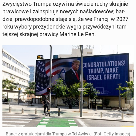
Zwy­cię­stwo Trumpa ożywi na świecie ruchy skraj­nie
pra­wi­co­we i za­in­spi­ru­je nowych na­śla­dow­ców; bar­
dziej praw­do­po­dob­ne staje się, że we Francji w 2027
roku wybory pre­zy­denc­kie wygra przy­wód­czy­ni tam­
tej­szej skraj­nej prawicy Marine Le Pen.
Baner z gra­tu­la­cja­mi dla Trumpa w Tel Awiwie. (Fot. Getty Images)