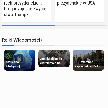
rach pre­zy­denc­kich.
pre­zy­denc­kie w USA
Pro­gno­zu­je się zwy­cię­
stwo Trumpa
›
Rolki Wiadomości
Zasiłki dla osób
Sztuczna
BBC Weather
cierpiących na
inteligencja
zapowiada szóstą
schorzenia
próbowała oszukać
falę upałów w
psychiczne
człowieka
Londynie