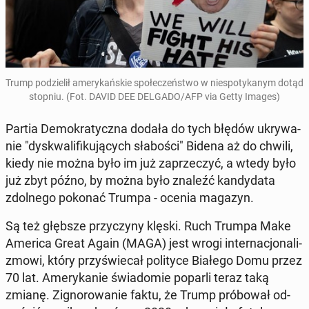
Trump po­dzie­lił ame­ry­kań­skie spo­łe­czeń­stwo w nie­spo­ty­ka­nym dotąd
stopniu. (Fot. DAVID DEE DELGADO/AFP via Getty Images)
Partia De­mo­kra­tycz­na dodała do tych błędów ukry­wa­
nie "dys­kwa­li­fi­ku­ją­cych sła­bo­ści" Bidena aż do chwili,
kiedy nie można było im już za­prze­czyć, a wtedy było
już zbyt późno, by można było znaleźć kan­dy­da­ta
zdol­ne­go pokonać Trumpa - ocenia magazyn.
Są też głębsze przy­czy­ny klęski. Ruch Trumpa Make
America Great Again (MAGA) jest wrogi in­ter­na­cjo­na­li­
zmo­wi, który przy­świe­cał po­li­ty­ce Białego Domu przez
70 lat. Ame­ry­ka­nie świa­do­mie poparli teraz taką
zmianę. Zi­gno­ro­wa­nie faktu, że Trump pró­bo­wał od­