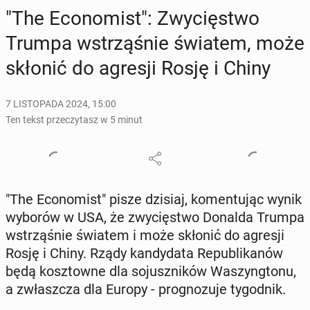
"The Eco­no­mist": Zwy­cię­stwo
Trumpa wstrzą­śnie światem, może
skłonić do agresji Rosję i Chiny
7 LISTOPADA 2024, 15:00
Ten tekst przeczytasz w 5 minut
"The Eco­no­mist" pisze dzisiaj, ko­men­tu­jąc wynik
wyborów w USA, że zwy­cię­stwo Donalda Trumpa
wstrzą­śnie światem i może skłonić do agresji
Rosję i Chiny. Rządy kan­dy­da­ta Re­pu­bli­ka­nów
będą kosz­tow­ne dla so­jusz­ni­ków Wa­szyng­to­nu,
a zwłasz­cza dla Europy - pro­gno­zu­je ty­go­dnik.