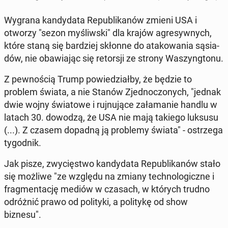
Wygrana kan­dy­da­ta Re­pu­bli­ka­nów zmieni USA i
otworzy "sezon my­śliw­ski" dla krajów agre­syw­nych,
które staną się bar­dziej skłonne do ata­ko­wa­nia są­sia­
dów, nie oba­wia­jąc się re­tor­sji ze strony Wa­szyng­to­nu.
Z pew­no­ścią Trump po­wie­dział­by, że będzie to
problem świata, a nie Stanów Zjed­no­czo­nych, "jednak
dwie wojny świa­to­we i ruj­nu­ją­ce za­ła­ma­nie handlu w
latach 30. dowodzą, że USA nie mają takiego luksusu
(...). Z czasem dopadną ją pro­ble­my świata" - ostrze­ga
ty­go­dnik.
Jak pisze, zwy­cię­stwo kan­dy­da­ta Re­pu­bli­ka­nów stało
się możliwe "ze względu na zmiany tech­no­lo­gicz­ne i
frag­men­ta­cję mediów w czasach, w których trudno
od­róż­nić prawo od po­li­ty­ki, a po­li­ty­kę od show
biznesu".