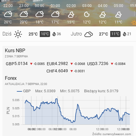
22:00
23:00
00:00
01:00
02:00
03:00
04:00
05:00
05:
20°C
20°C
18°C
17°C
15°C
12°C
12°C
11°C
Dziś
Jutro
25°C
27°C
10°C
11°C
36
21
Kurs NBP
Z DNIA: 7 SIERPNIA
5.0134
4.2982
3.7236
GBP
EUR
USD
-0.0085
-0.0068
-0.0084
4.6049
CHF
-0.0031
Forex
AKTUALIZACJA:
7 SIERPNIA, 22:00
Źródło: currencybeacon.com