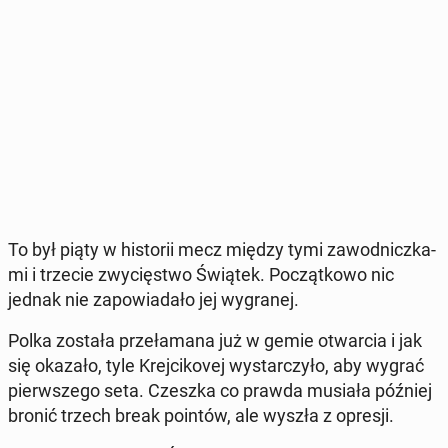
To był piąty w hi­sto­rii mecz między tymi za­wod­nicz­ka­
mi i trzecie zwy­cię­stwo Świątek. Po­cząt­ko­wo nic
jednak nie za­po­wia­da­ło jej wy­gra­nej.
Polka została prze­ła­ma­na już w gemie otwar­cia i jak
się okazało, tyle Krej­ci­ko­vej wy­star­czy­ło, aby wygrać
pierw­sze­go seta. Czeszka co prawda musiała później
bronić trzech break pointów, ale wyszła z opresji.