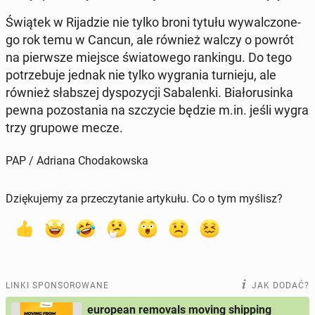
Świątek w Ri­ja­dzie nie tylko broni tytułu wy­wal­czo­ne­
go rok temu w Cancun, ale również walczy o powrót
na pierw­sze miejsce świa­to­we­go ran­kin­gu. Do tego
po­trze­bu­je jednak nie tylko wy­gra­nia tur­nie­ju, ale
również słab­szej dys­po­zy­cji Sa­ba­len­ki. Bia­ło­ru­sin­ka
pewna po­zo­sta­nia na szczy­cie będzie m.in. jeśli wygra
trzy grupowe mecze.
PAP / Adriana Chodakowska
Dziękujemy za przeczytanie artykułu. Co o tym myślisz?
LINKI SPONSOROWANE
JAK DODAĆ?
european removals moving shipping