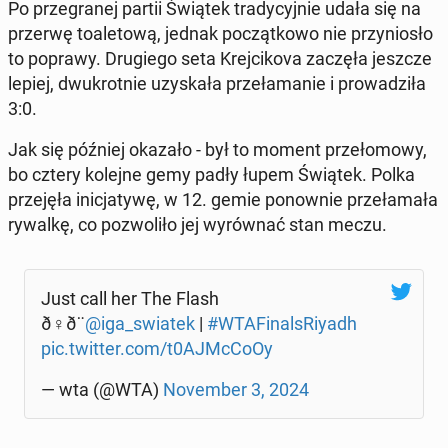
Po prze­gra­nej partii Świątek tra­dy­cyj­nie udała się na
przerwę to­a­le­to­wą, jednak po­cząt­ko­wo nie przy­nio­sło
to poprawy. Dru­gie­go seta Krej­ci­ko­va zaczęła jeszcze
lepiej, dwu­krot­nie uzy­ska­ła prze­ła­ma­nie i pro­wa­dzi­ła
3:0.
Jak się później okazało - był to moment prze­ło­mo­wy,
bo cztery kolejne gemy padły łupem Świątek. Polka
prze­ję­ła ini­cja­ty­wę, w 12. gemie po­now­nie prze­ła­ma­ła
rywalkę, co po­zwo­li­ło jej wy­rów­nać stan meczu.
Just call her The Flash
ð‍♀️ð¨
@iga_swiatek
|
#WTA­Fi­nal­sRiy­adh
pic.twitter.com/t0AJMc­Co­Oy
— wta (@WTA)
No­vem­ber 3, 2024