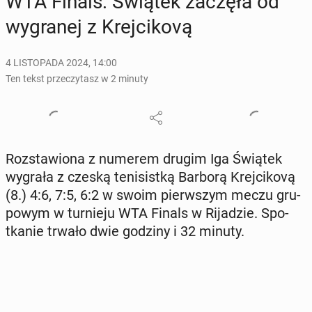
WTA Finals: Świątek zaczęła od
wy­gra­nej z Krej­ci­ko­vą
4 LISTOPADA 2024, 14:00
Ten tekst przeczytasz w 2 minuty
Roz­sta­wio­na z numerem drugim Iga Świątek
wygrała z czeską te­ni­sist­ką Barborą Krej­ci­ko­vą
(8.) 4:6, 7:5, 6:2 w swoim pierw­szym meczu gru­
po­wym w tur­nie­ju WTA Finals w Ri­ja­dzie. Spo­
tka­nie trwało dwie godziny i 32 minuty.