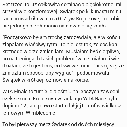
Set trzeci to już cał­ko­wi­ta do­mi­na­cja pię­cio­krot­nej mi­
strzy­ni wiel­kosz­le­mo­wej. Świątek po kil­ku­na­stu mi­nu­
tach pro­wa­dzi­ła w nim 5:0. Zryw Krej­ci­ko­vej i od­ro­bie­
nie jednego prze­ła­ma­nia na nie­wie­le się zdało.
"Po­cząt­ko­wo byłam trochę za­rdze­wia­ła, ale w końcu
zła­pa­łam wła­ści­wy rytm. To nie jest tak, że coś kon­
kret­ne­go w grze zmie­ni­łam. Mu­sia­łam być cier­pli­wa,
bo na tre­nin­gach takich pro­ble­mów nie miałam i wie­
dzia­łam, że to jest coś, co tkwi we mnie. Cieszę się, że
zna­la­złam sposób, aby wygrać" - pod­su­mo­wa­ła
Świątek w krót­kiej roz­mo­wie na korcie.
WTA Finals to turniej dla ośmiu naj­lep­szych za­wod­ni­
czek sezonu. Krej­ci­ko­va w ran­kin­gu WTA Race była
dopiero 12., ale prawo startu dał jej triumf w wiel­kosz­
le­mo­wym Wim­ble­do­nie.
To był pierw­szy mecz Świątek od dwóch mie­się­cy.