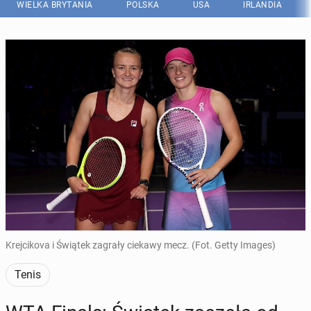
WIELKA BRYTANIA
POLSKA
USA
IRLANDIA
Krejcikova i Świątek zagrały ciekawy mecz. (Fot. Getty Images)
Tenis