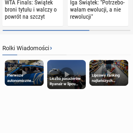
WTA Finals: Świątek
Iga Świątek: "Po­trze­bo­
broni tytułu i walczy o
wa­łam ewo­lu­cji, a nie
powrót na szczyt
re­wo­lu­cji"
›
Rolki Wiadomości
Pierwsze
Lipcowy ranking
Liczba pasażerów
autonomiczne
najtańszych
Ryanair w lipcu
Ubery pojawią się
supermarketów
pobiła rekord
w Londynie jeszcze
tego lata