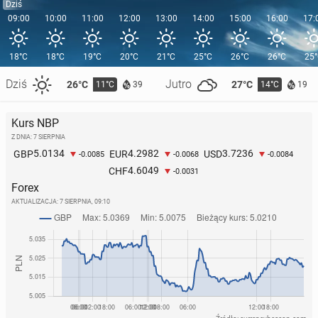
Dziś
09:00
10:00
11:00
12:00
13:00
14:00
15:00
16:00
17:
18°C
18°C
19°C
20°C
21°C
25°C
26°C
26°C
25
Dziś
Jutro
26°C
27°C
11°C
14°C
39
19
Kurs NBP
Z DNIA: 7 SIERPNIA
5.0134
4.2982
3.7236
GBP
EUR
USD
-0.0085
-0.0068
-0.0084
4.6049
CHF
-0.0031
Forex
AKTUALIZACJA:
7 SIERPNIA, 09:10