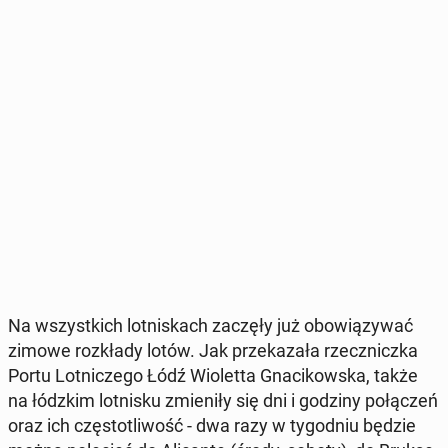
Na wszyst­kich lot­ni­skach zaczęły już obo­wią­zy­wać
zimowe roz­kła­dy lotów. Jak prze­ka­za­ła rzecz­nicz­ka
Portu Lot­ni­cze­go Łódź Wio­let­ta Gna­ci­kow­ska, także
na łódzkim lot­ni­sku zmie­ni­ły się dni i godziny po­łą­czeń
oraz ich czę­sto­tli­wość - dwa razy w ty­go­dniu będzie