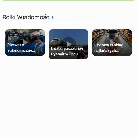
›
Rolki Wiadomości
Pierwsze
Lipcowy ranking
Liczba pasażerów
autonomiczne
najtańszych
Ryanair w lipcu
Ubery pojawią się
supermarketów
pobiła rekord
w Londynie jeszcze
tego lata