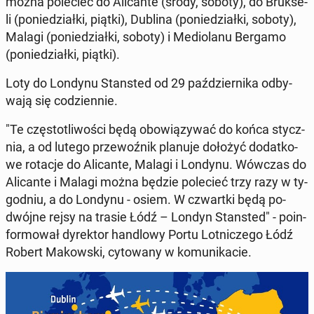
można po­le­cieć do Ali­can­te (środy, soboty), do Bruk­se­
li (po­nie­dział­ki, piątki), Dublina (po­nie­dział­ki, soboty),
Malagi (po­nie­dział­ki, soboty) i Me­dio­la­nu Bergamo
(po­nie­dział­ki, piątki).
Loty do Londynu Stan­sted od 29 paź­dzier­ni­ka od­by­
wa­ją się co­dzien­nie.
"Te czę­sto­tli­wo­ści będą obo­wią­zy­wać do końca stycz­
nia, a od lutego prze­woź­nik planuje dołożyć do­dat­ko­
we rotacje do Ali­can­te, Malagi i Londynu. Wówczas do
Ali­can­te i Malagi można będzie po­le­cieć trzy razy w ty­
go­dniu, a do Londynu - osiem. W czwart­ki będą po­
dwój­ne rejsy na trasie Łódź – Londyn Stan­sted" - po­in­
for­mo­wał dy­rek­tor han­dlo­wy Portu Lot­ni­cze­go Łódź
Robert Ma­kow­ski, cy­to­wa­ny w ko­mu­ni­ka­cie.