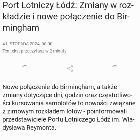
Port Lot­ni­czy Łódź: Zmiany w roz­
kła­dzie i nowe po­łą­cze­nie do Bir­
ming­ham
4 LISTOPADA 2024, 06:00
Ten tekst przeczytasz w 2 minuty
Nowe po­łą­cze­nie do Bir­ming­ham, a także
zmiany do­ty­czą­ce dni, godzin oraz czę­sto­tli­wo­
ści kur­so­wa­nia sa­mo­lo­tów to nowości zwią­za­ne
z zimowym roz­kła­dem lotów - po­in­for­mo­wa­li
przed­sta­wi­cie­le Portu Lot­ni­cze­go Łódź im. Wła­
dy­sła­wa Rey­mon­ta.