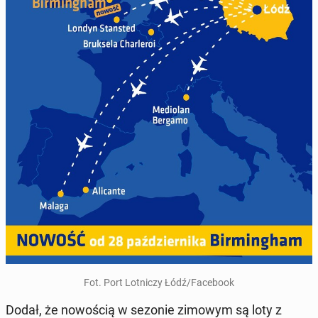
Fot. Port Lot­ni­czy Łódź/Fa­ce­bo­ok
Dodał, że no­wo­ścią w sezonie zimowym są loty z