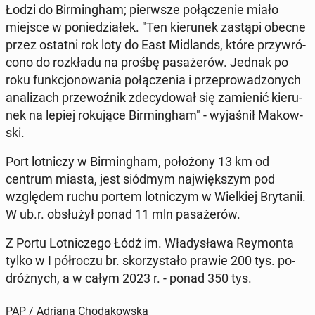
Łodzi do Bir­ming­ham; pierw­sze po­łą­cze­nie miało
miejsce w po­nie­dzia­łek. "Ten kie­ru­nek zastąpi obecne
przez ostatni rok loty do East Mi­dlands, które przy­wró­
co­no do roz­kła­du na prośbę pa­sa­że­rów. Jednak po
roku funk­cjo­no­wa­nia po­łą­cze­nia i prze­pro­wa­dzo­nych
ana­li­zach prze­woź­nik zde­cy­do­wał się za­mie­nić kie­ru­
nek na lepiej ro­ku­ją­ce Bir­ming­ham" - wy­ja­śnił Ma­kow­
ski.
Port lot­ni­czy w Bir­ming­ham, po­ło­żo­ny 13 km od
centrum miasta, jest siódmym naj­więk­szym pod
wzglę­dem ruchu portem lot­ni­czym w Wiel­kiej Bry­ta­nii.
W ub.r. ob­słu­żył ponad 11 mln pa­sa­że­rów.
Z Portu Lot­ni­cze­go Łódź im. Wła­dy­sła­wa Rey­mon­ta
tylko w I pół­ro­czu br. sko­rzy­sta­ło prawie 200 tys. po­
dróż­nych, a w całym 2023 r. - ponad 350 tys.
PAP / Adriana Chodakowska