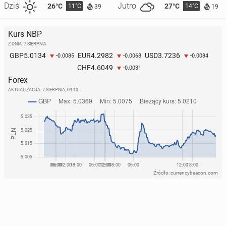
Dziś
Jutro
26°C
27°C
11°C
14°C
39
19
Kurs NBP
Z DNIA: 7 SIERPNIA
5.0134
4.2982
3.7236
GBP
EUR
USD
-0.0085
-0.0068
-0.0084
4.6049
CHF
-0.0031
Forex
AKTUALIZACJA:
7 SIERPNIA, 09:10
Źródło: currencybeacon.com