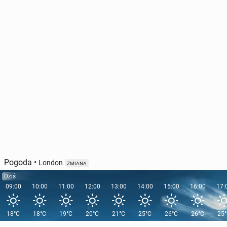
Pogoda
•
London
ZMIANA
Dziś
09:00
10:00
11:00
12:00
13:00
14:00
15:00
16:00
17:
18°C
18°C
19°C
20°C
21°C
25°C
26°C
26°C
25