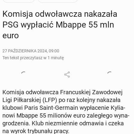
Komisja od­wo­ław­cza na­ka­za­ła
PSG wy­pła­cić Mbappe 55 mln
euro
27 PAŹDZIERNIKA 2024, 09:00
Ten tekst przeczytasz w 1 minutę
Komisja od­wo­ław­cza Fran­cu­skiej Za­wo­do­wej
Ligi Pił­kar­skiej (LFP) po raz kolejny na­ka­za­ła
klubowi Paris Saint-Germain wy­pła­ce­nie Ky­lia­
no­wi Mbappe 55 mi­lio­nów euro za­le­głe­go wy­na­
gro­dze­nia. Klub nie­zmien­nie odmawia i czeka
na wyrok try­bu­na­łu pracy.