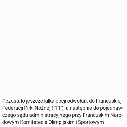
Po­zo­sta­ło jeszcze kilka opcji odwołań: do Fran­cu­skiej
Fe­de­ra­cji Piłki Nożnej (FFF), a na­stęp­nie do po­jed­naw­
cze­go sądu ad­mi­ni­stra­cyj­ne­go przy Fran­cu­skim Na­ro­
do­wym Ko­mi­te­te­cie Olim­pij­skim i Spor­to­wym