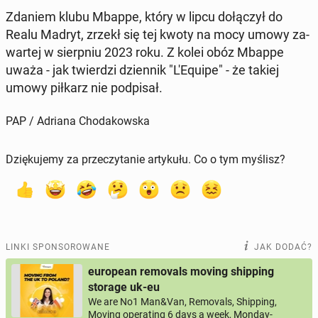
Zdaniem klubu Mbappe, który w lipcu do­łą­czył do
Realu Madryt, zrzekł się tej kwoty na mocy umowy za­
war­tej w sierp­niu 2023 roku. Z kolei obóz Mbappe
uważa - jak twier­dzi dzien­nik "L'E­qu­ipe" - że takiej
umowy piłkarz nie pod­pi­sał.
PAP / Adriana Chodakowska
Dziękujemy za przeczytanie artykułu. Co o tym myślisz?
LINKI SPONSOROWANE
JAK DODAĆ?
european removals moving shipping
storage uk-eu
We are No1 Man&Van, Removals, Shipping,
Moving operating 6 days a week, Monday-