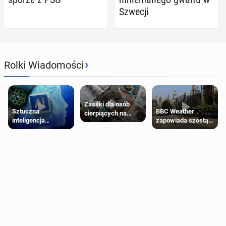
Szwecji
›
Rolki Wiadomości
Zasiłki dla osób
Sztuczna
BBC Weather
cierpiących na
inteligencja
zapowiada szóstą
schorzenia
próbowała oszukać
falę upałów w
psychiczne
człowieka
Londynie