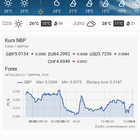
26°C
25°C
24°C
21°C
18°C
15°C
15°C
13
Dziś
Jutro
26°C
28°C
10°C
11°C
36
21
Kurs NBP
Z DNIA: 7 SIERPNIA
5.0134
4.2982
3.7236
GBP
EUR
USD
-0.0085
-0.0068
-0.0084
4.6049
CHF
-0.0031
Forex
AKTUALIZACJA:
7 SIERPNIA, 19:00
Źródło: currencybeacon.com