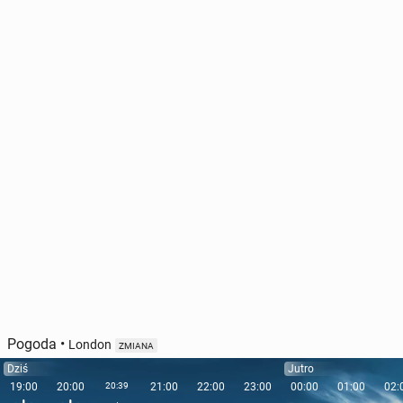
Pogoda
•
London
ZMIANA
Dziś
Jutro
19:00
20:00
20:39
21:00
22:00
23:00
00:00
01:00
02: