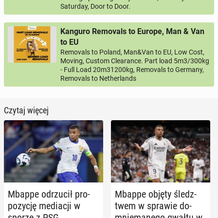
Saturday, Door to Door.
Kanguro Removals to Europe, Man & Van
to EU
Removals to Poland, Man&Van to EU, Low Cost,
Moving, Custom Clearance. Part load 5m3/300kg
- Full Load 20m31200kg, Removals to Germany,
Removals to Netherlands
Czytaj więcej
Mbappe od­rzu­cił pro­
Mbappe objęty śledz­
po­zy­cję me­dia­cji w
twem w sprawie do­
sporze z PSG
mnie­ma­ne­go gwałtu w