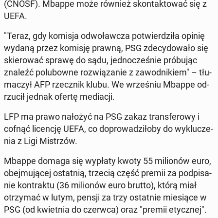
(CNOSF). Mbappe może również skon­tak­to­wać się z
UEFA.
"Teraz, gdy komisja od­wo­ław­cza po­twier­dzi­ła opinię
wydaną przez komisję prawną, PSG zde­cy­do­wa­ło się
skie­ro­wać sprawę do sądu, jed­no­cze­śnie pró­bu­jąc
znaleźć po­lu­bow­ne roz­wią­za­nie z za­wod­ni­kiem" – tłu­
ma­czył AFP rzecz­nik klubu. We wrze­śniu Mbappe od­
rzu­cił jednak ofertę me­dia­cji.
LFP ma prawo nałożyć na PSG zakaz trans­fe­ro­wy i
cofnąć li­cen­cję UEFA, co do­pro­wa­dzi­ło­by do wy­klu­cze­
nia z Ligi Mi­strzów.
Mbappe domaga się wypłaty kwoty 55 mi­lio­nów euro,
obej­mu­ją­cej ostat­nią, trzecią część premii za pod­pi­sa­
nie kon­trak­tu (36 mi­lio­nów euro brutto), którą miał
otrzy­mać w lutym, pensji za trzy ostat­nie mie­sią­ce w
PSG (od kwiet­nia do czerwca) oraz "premii etycz­nej".