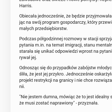
Harris.
Obie­ca­ła jed­no­cze­śnie, że będzie przyj­mo­wa­ła s
jąc na swój program go­spo­dar­czy, który prze
małych przed­się­biorstw.
Podczas pół­go­dzin­nej rozmowy w stacji sprzy­ja­j
pytania m.in. na temat imi­gra­cji, stanu men­tal­ne­
starała się unikać od­po­wie­dzi wprost na pytania 
ry­wał jej.
Od­no­sząc się do przy­pad­ków za­bójstw młodych 
śli­ła, że jest jej przykro. Jed­no­cze­śnie oskar­ż
projekt re­stryk­cji na granicy i nie chce roz­wią­za
nii.
"Nie jestem dumna, mówiąc że to jest idealny sy
że musi zostać na­pra­wio­ny" - przy­zna­ła.