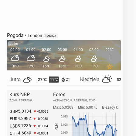
Pogoda
•
London
ZMIANA
Jutro
00:00
01:00
02:00
03:00
04:00
05:00
05:35
06:00
18°C
17°C
16°C
15°C
13°C
11°C
11°C
Jutro
Niedziela
27°C
32°C
11°C
14°
21
Kurs NBP
Forex
Z DNIA: 7 SIERPNIA
AKTUALIZACJA:
7 SIERPNIA, 22:00
5.0134
GBP
-0.0085
4.2982
EUR
-0.0068
3.7236
USD
-0.0084
4.6049
CHF
-0.0031