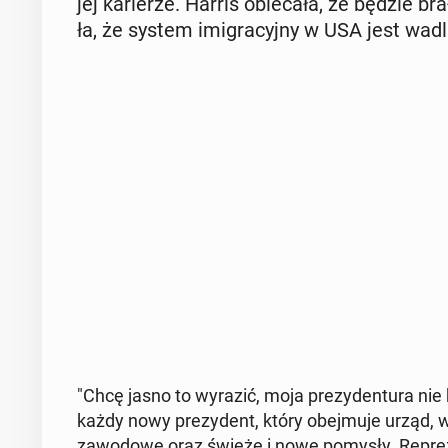
jej ka­rie­rze. Harris obie­ca­ła, że będzie br
ła, że system imi­gra­cyj­ny w USA jest wadl
"Chcę jasno to wyrazić, moja pre­zy­den­tu­ra nie b
każdy nowy pre­zy­dent, który obej­mu­je urząd, 
za­wo­do­we oraz świeże i nowe pomysły. Re­pre­zen