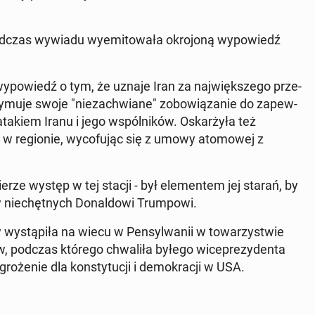
 podczas wywiadu wy­emi­to­wa­ła okro­jo­ną wy­po­wiedź
wy­po­wiedź o tym, że uznaje Iran za naj­więk­sze­go prze­
zy­mu­je swoje "nie­za­chwia­ne" zo­bo­wią­za­nie do za­pew­
atakiem Iranu i jego wspól­ni­ków. Oskar­ży­ła też
ci w re­gio­nie, wy­co­fu­jąc się z umowy ato­mo­wej z
­rze występ w tej stacji - był ele­men­tem jej starań, by
 nie­chęt­nych Do­nal­do­wi Trum­po­wi.
y­stą­pi­ła na wiecu w Pen­syl­wa­nii w to­wa­rzy­stwie
y­ków, podczas którego chwa­li­ła byłego wi­ce­pre­zy­den­ta
­że­nie dla kon­sty­tu­cji i de­mo­kra­cji w USA.