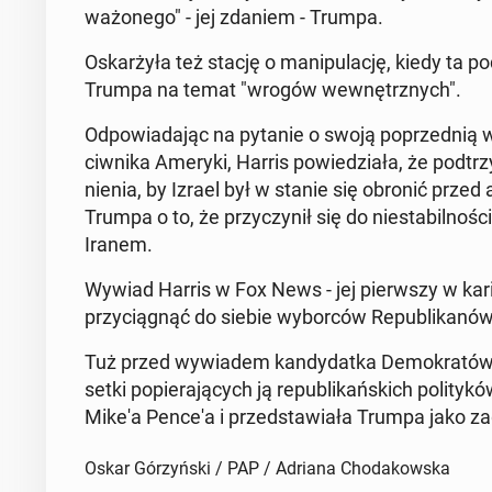
wa­żo­ne­go" - jej zdaniem - Trumpa.
Oskar­ży­ła też stację o ma­ni­pu­la­cję, kiedy ta
Trumpa na temat "wrogów we­wnętrz­nych".
Od­po­wia­da­jąc na pytanie o swoją po­przed­nią 
ciw­ni­ka Ameryki, Harris po­wie­dzia­ła, że pod­tr
nie­nia, by Izrael był w stanie się obronić przed 
Trumpa o to, że przy­czy­nił się do nie­sta­bil­no­ś
Iranem.
Wywiad Harris w Fox News - jej pierw­szy w ka­rie
przy­cią­gnąć do siebie wy­bor­ców Re­pu­bli­ka­nów
Tuż przed wy­wia­dem kan­dy­dat­ka De­mo­kra­tów w
setki po­pie­ra­ją­cych ją re­pu­bli­kań­skich po­li­t
Mike'a Pence'a i przed­sta­wia­ła Trumpa jako za­gro
Oskar Górzyński / PAP / Adriana Chodakowska