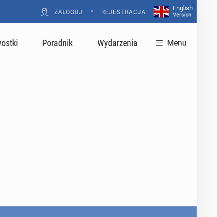
English
•
ZALOGUJ
REJESTRACJA
Version
ostki
Poradnik
Wydarzenia
Menu