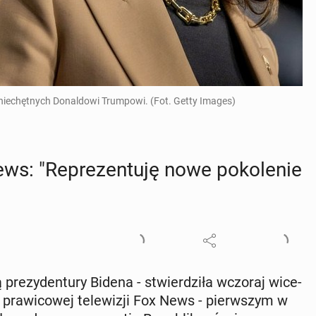
niechętnych Donaldowi Trumpowi. (Fot. Getty Images)
s: "Re­pre­zen­tu­ję nowe po­ko­le­nie
 pre­zy­den­tu­ry Bidena - stwier­dzi­ła wczoraj wi­ce­
pra­wi­co­wej te­le­wi­zji Fox News - pierw­szym w