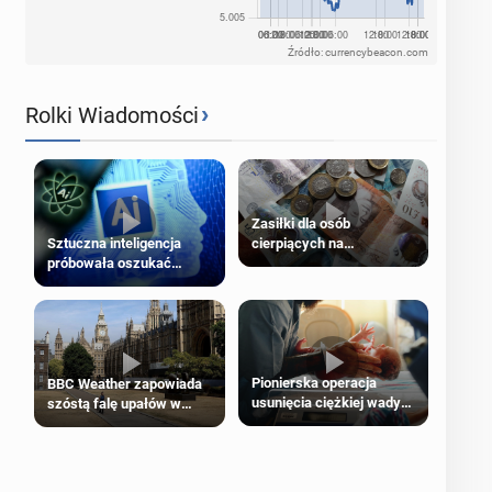
Źródło: currencybeacon.com
›
Rolki Wiadomości
Zasiłki dla osób
cierpiących na
Sztuczna inteligencja
schorzenia psychiczne
próbowała oszukać
człowieka
Pionierska operacja
BBC Weather zapowiada
usunięcia ciężkiej wady
szóstą falę upałów w
wrodzonej płodu w łonie
Londynie
matki