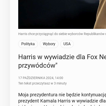
Harris chce przyciągnąć do siebie wyborców Republikanów 
Polityka
Wybory
USA
Harris w wy­wia­dzie dla Fox New
przy­wód­ców"
17 PAŹDZIERNIKA 2024, 14:00
Ten tekst przeczytasz w 3 minuty
Moja pre­zy­den­tu­ra nie będzie kon­ty­nu­acją
pre­zy­dent Kamala Harris w wy­wia­dzie dla 