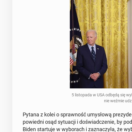
5 li­sto­pa­da w USA odbędą się wy
nie weźmie udzi
Pytana z kolei o spraw­ność umy­sło­wą pre­zy­den­
po­wied­ni osąd sy­tu­acji i do­świad­cze­nie, by 
Biden star­tu­je w wy­bo­rach i za­zna­czy­ła, że 