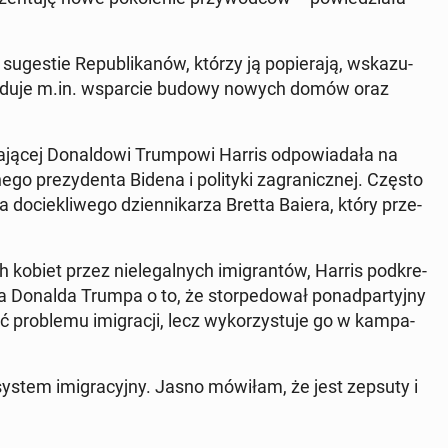
u­ge­stie Re­pu­bli­ka­nów, którzy ją po­pie­ra­ją, wska­zu­
­wi­du­je m.in. wspar­cie budowy nowych domów oraz
ą­cej Do­nal­do­wi Trum­po­wi Harris od­po­wia­da­ła na
go pre­zy­den­ta Bidena i po­li­ty­ki za­gra­nicz­nej. Często
do­cie­kli­we­go dzien­ni­ka­rza Bretta Baiera, który prze­
kobiet przez nie­le­gal­nych imi­gran­tów, Harris pod­kre­
y­ła Donalda Trumpa o to, że stor­pe­do­wał po­nad­par­tyj­ny
ć pro­ble­mu imi­gra­cji, lecz wy­ko­rzy­stu­je go w kam­pa­
stem imi­gra­cyj­ny. Jasno mówiłam, że jest zepsuty i