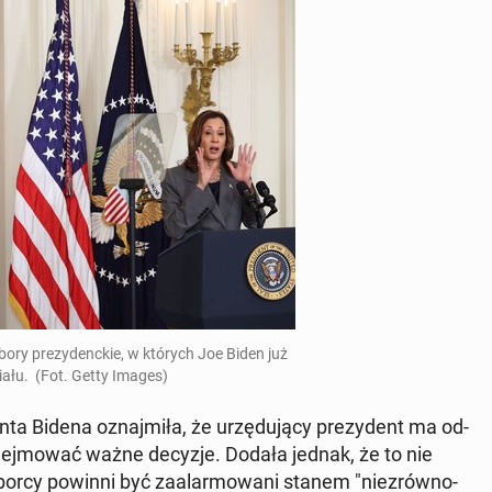
bory pre­zy­denc­kie, w których Joe Biden już
ału. (Fot. Getty Images)
ta Bidena oznaj­mi­ła, że urzę­du­ją­cy pre­zy­dent ma od­
po­dej­mo­wać ważne decyzje. Dodała jednak, że to nie
wyborcy powinni być za­alar­mo­wa­ni stanem "nie­zrów­no­