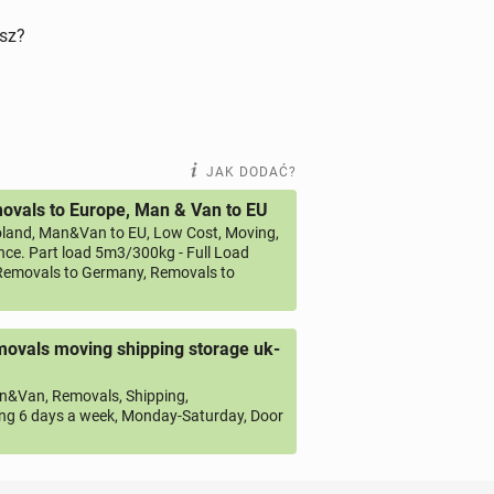
isz?
JAK DODAĆ?
vals to Europe, Man & Van to EU
land, Man&Van to EU, Low Cost, Moving,
ce. Part load 5m3/300kg - Full Load
emovals to Germany, Removals to
ovals moving shipping storage uk-
&Van, Removals, Shipping,
ng 6 days a week, Monday-Saturday, Door