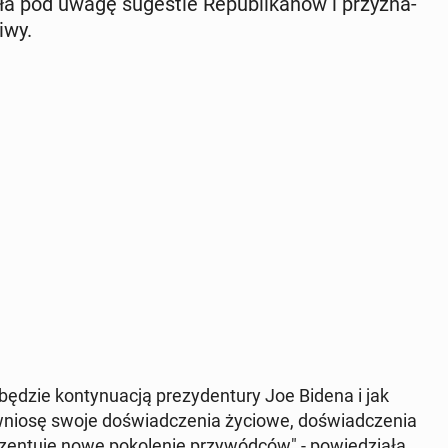
ała pod uwagę su­ge­stie Re­pu­bli­ka­nów i przy­zna­
iwy.
ędzie kon­ty­nu­acją pre­zy­den­tu­ry Joe Bidena i jak
wniosę swoje do­świad­cze­nia życiowe, do­świad­cze­nia
­tu­ję nowe po­ko­le­nie przy­wód­ców" - po­wie­dzia­ła