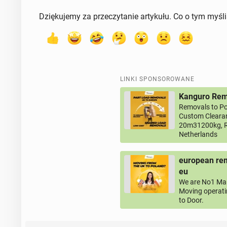
Dziękujemy za przeczytanie artykułu. Co o tym myśl
LINKI SPONSOROWANE
Kanguro Remo
Removals to Po
Custom Clearan
20m31200kg, R
Netherlands
european rem
eu
We are No1 Man
Moving operati
to Door.