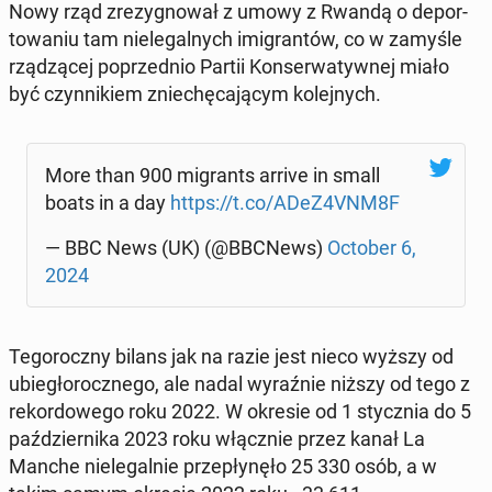
Nowy rząd zre­zy­gno­wał z umowy z Rwandą o de­por­
to­wa­niu tam nie­le­gal­nych imi­gran­tów, co w zamyśle
rzą­dzą­cej po­przed­nio Partii Kon­ser­wa­tyw­nej miało
być czyn­ni­kiem znie­chę­ca­ją­cym ko­lej­nych.
More than 900 mi­grants arrive in small
boats in a day
https://t.co/ADeZ4VNM8F
— BBC News (UK) (@BBCNews)
October 6,
2024
Te­go­rocz­ny bilans jak na razie jest nieco wyższy od
ubie­gło­rocz­ne­go, ale nadal wy­raź­nie niższy od tego z
re­kor­do­we­go roku 2022. W okresie od 1 stycz­nia do 5
paź­dzier­ni­ka 2023 roku włącz­nie przez kanał La
Manche nie­le­gal­nie prze­pły­nę­ło 25 330 osób, a w