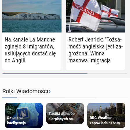
Na kanale La Manche
Robert Jenrick: "Toż­sa­
zginęło 8 imi­gran­tów,
mość an­giel­ska jest za­
usi­łu­ją­cych dostać się
gro­żo­na. Winna
do Anglii
masowa imi­gra­cja"
›
Rolki Wiadomości
Zasiłki dla osób
Sztuczna
BBC Weather
cierpiących na
inteligencja
zapowiada szóstą
schorzenia
próbowała oszukać
falę upałów w
psychiczne