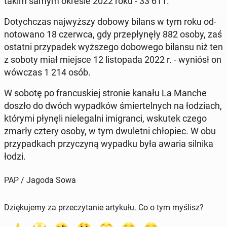
takim samym okresie 2022 roku - 33 611.
Do­tych­czas naj­wyż­szy dobowy bilans w tym roku od­
no­to­wa­no 18 czerwca, gdy prze­pły­nę­ły 882 osoby, zaś
ostatni przy­pa­dek wyż­sze­go do­bo­we­go bilansu niż ten
z soboty miał miejsce 12 li­sto­pa­da 2022 r. - wyniósł on
wówczas 1 214 osób.
W sobotę po fran­cu­skiej stronie kanału La Manche
doszło do dwóch wy­pad­ków śmier­tel­nych na ło­dziach,
którymi płynęli nie­le­gal­ni imi­gran­ci, wskutek czego
zmarły cztery osoby, w tym dwu­let­ni chło­piec. W obu
przy­pad­kach przy­czy­ną wypadku była awaria silnika
łodzi.
PAP / Jagoda Sowa
Dziękujemy za przeczytanie artykułu. Co o tym myślisz?