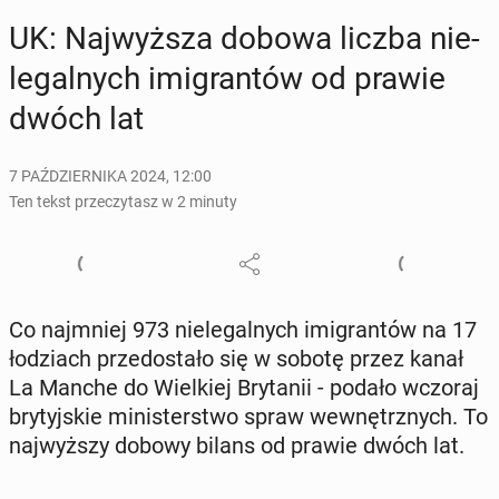
UK: Naj­wyż­sza dobowa liczba nie­
le­gal­nych imi­gran­tów od prawie
dwóch lat
7 PAŹDZIERNIKA 2024, 12:00
Ten tekst przeczytasz w 2 minuty
Co naj­mniej 973 nie­le­gal­nych imi­gran­tów na 17
ło­dziach prze­do­sta­ło się w sobotę przez kanał
La Manche do Wiel­kiej Bry­ta­nii - podało wczoraj
bry­tyj­skie mi­ni­ster­stwo spraw we­wnętrz­nych. To
naj­wyż­szy dobowy bilans od prawie dwóch lat.