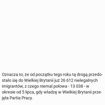
Oznacza to, że od po­cząt­ku tego roku tą drogą prze­do­
sta­ło się do Wiel­kiej Bry­ta­nii już 26 612 nie­le­gal­nych
imi­gran­tów, z czego niemal połowa - 13 038 - w
okresie od 5 lipca, gdy władzę w Wiel­kiej Bry­ta­nii prze­
ję­ła Partia Pracy.