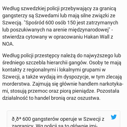
Według szwedz­kiej policji prze­by­wa­ją­cy za granicą
gang­ste­rzy są Szwe­da­mi lub mają silne związki ze
Szwecją. "Spośród 600 osób 150 jest za­trzy­ma­nych
lub po­szu­ki­wa­nych na arenie mię­dzy­na­ro­do­wej" -
stwier­dza cy­to­wa­ny w opra­co­wa­niu Hakan Wall z
NOA.
Według policji prze­stęp­cy należą do naj­wyż­sze­go lub
śred­nie­go szcze­bla hie­rar­chii gangów. Osoby te mają
kon­tak­ty z re­gio­nal­ny­mi i lo­kal­ny­mi grupami w
Szwecji, a także wydają im dys­po­zy­cje, w tym zlecają
mor­der­stwa. Zajmują się głównie handlem nar­ko­ty­ka­
mi, stosują przemoc oraz piorą pie­nią­dze. Po­zo­sta­ła
dzia­łal­ność to handel bronią oraz oszu­stwa.
ð¸ðª 600 gang­ste­rów operuje w Szwecji z
za­gra­ni­cy. Wg policji są to głównie imi­