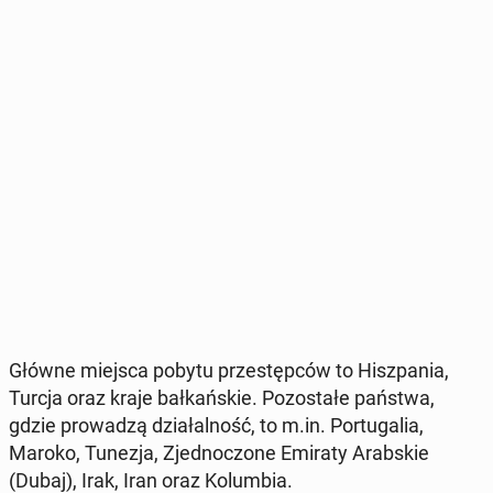
Główne miejsca pobytu prze­stęp­ców to Hisz­pa­nia,
Turcja oraz kraje bał­kań­skie. Po­zo­sta­łe państwa,
gdzie pro­wa­dzą dzia­łal­ność, to m.in. Por­tu­ga­lia,
Maroko, Tunezja, Zjed­no­czo­ne Emiraty Arab­skie
(Dubaj), Irak, Iran oraz Ko­lum­bia.