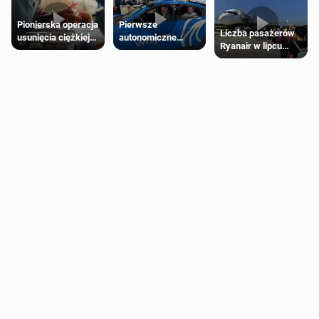
Pierwsze
Pionierska operacja
Liczba pasażerów
autonomiczne
usunięcia ciężkiej
Ryanair w lipcu
Ubery pojawią się
wady wrodzonej
pobiła rekord
w Londynie jeszcze
płodu w łonie matki
tego lata