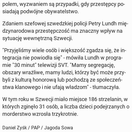
po­lem, wy­zwa­niem są przy­pad­ki, gdy prze­stęp­cy po­
sia­da­ją po­dwój­ne oby­wa­tel­stwo.
Zdaniem sze­fo­wej szwedz­kiej policji Petry Lundh mię­
dzy­na­ro­do­wa prze­stęp­czość ma znaczny wpływ na
sy­tu­ację we­wnętrz­ną Szwecji.
"Przy­ję­li­śmy wiele osób i więk­szość zgadza się, że in­
te­gra­cja nie po­wio­dła się" - mówiła Lundh w pro­gra­
mie "30 minut" te­le­wi­zji SVT. "Mamy se­gre­ga­cję,
obszary wraż­li­we, mamy ludzi, którzy być może przy­
by­li z kulturą ho­no­ro­wą lub po­cho­dzą ze spo­łe­czeń­
stwa kla­no­we­go i nie ufają władzom" - tłu­ma­czy­ła.
W tym roku w Szwecji miało miejsce 186 strze­la­nin, w
których zginęło 31 osób, a liczba dzieci po­dej­rza­nych o
mor­der­stwo wzrosła trzy­krot­nie.
Daniel Zyśk / PAP / Jagoda Sowa