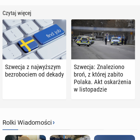
Czytaj więcej
Szwecja z naj­wyż­szym
Szwecja: Zna­le­zio­no
bez­ro­bo­ciem od dekady
broń, z której zabito
Polaka. Akt oskar­że­nia
w li­sto­pa­dzie
›
Rolki Wiadomości