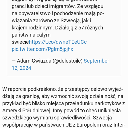
gran­ci lub dzieci imi­gran­tów. Ze względu
na oby­wa­tel­stwo i po­cho­dze­nie mają po­
wią­za­nia zarówno ze Szwecją, jak i
krajem ro­dzin­nym. Dzia­ła­ją z 57 różnych
państw na całym
świecie
https://t.co/dwne­TE­eUCc
pic.twitter.com/PgIm5jpjhx
— Adam Gwiazda (@de­le­sto­ile)
Sep­tem­ber
12, 2024
W ra­por­cie pod­kre­ślo­no, że prze­stęp­cy celowo wy­jeż­
dża­ją za granicę, aby wzmoc­nić swoją dzia­łal­ność, na
przy­kład być blisko miejsca prze­ła­dun­ku nar­ko­ty­ków z
Ameryki Po­łu­dnio­wej. Inny powód to chęć unik­nię­cia
szwedz­kie­go wymiaru spra­wie­dli­wo­ści. Szwecja
współ­pra­cu­je w pań­stwach UE z Eu­ro­po­lem oraz In­ter­