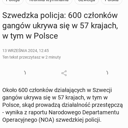
Szwedz­ka policja: 600 człon­ków
gangów ukrywa się w 57 krajach,
w tym w Polsce
13 WRZEŚNIA 2024, 12:45
Ten tekst przeczytasz w 2 minuty
Około 600 człon­ków dzia­ła­ją­cych w Szwecji
gangów ukrywa się w 57 krajach, w tym w
Polsce, skąd pro­wa­dzą dzia­łal­ność prze­stęp­czą
- wynika z raportu Na­ro­do­we­go De­par­ta­men­tu
Ope­ra­cyj­ne­go (NOA) szwedz­kiej policji.