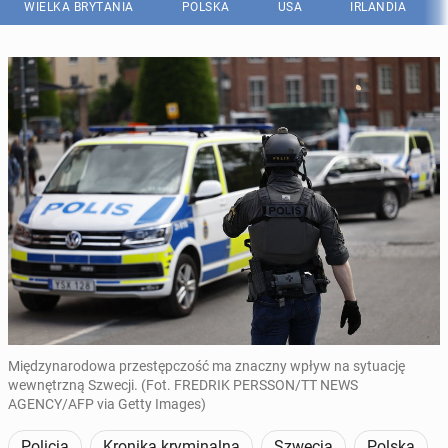
WIELKA BRYTANIA
POLSKA
USA
IRLANDIA
Międzynarodowa przestępczość ma znaczny wpływ na sytuację
wewnętrzną Szwecji. (Fot. FREDRIK PERSSON/TT NEWS
AGENCY/AFP via Getty Images)
Policja
Kronika kryminalna
Szwecja
Polska