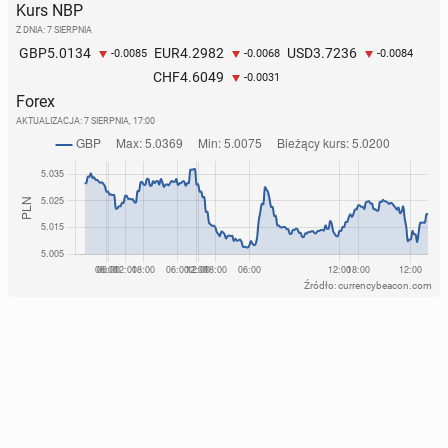
Kurs NBP
Z DNIA: 7 SIERPNIA
5.0134
4.2982
3.7236
GBP
EUR
USD
-0.0085
-0.0068
-0.0084
4.6049
CHF
-0.0031
Forex
AKTUALIZACJA:
7 SIERPNIA, 17:00
Źródło: currencybeacon.com