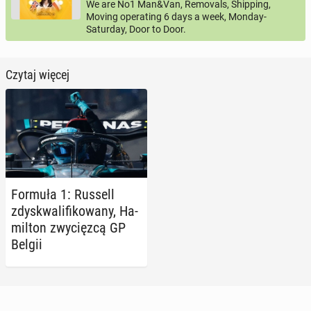
We are No1 Man&Van, Removals, Shipping,
Moving operating 6 days a week, Monday-
Saturday, Door to Door.
Czytaj więcej
Formuła 1: Russell
zdys­kwa­li­fi­ko­wa­ny, Ha­
mil­ton zwy­cięz­cą GP
Belgii