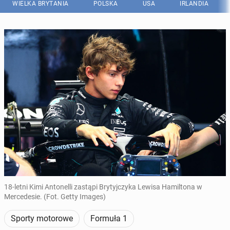
WIELKA BRYTANIA
POLSKA
USA
IRLANDIA
18-letni Kimi Antonelli zastąpi Brytyjczyka Lewisa Hamiltona w
Mercedesie. (Fot. Getty Images)
Sporty motorowe
Formuła 1