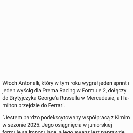
Włoch An­to­nel­li, który w tym roku wygrał jeden sprint i
jeden wyścig dla Prema Racing w Formule 2, dołączy
do Bry­tyj­czy­ka Geo­r­ge­'a Rus­sel­la w Mer­ce­de­sie, a Ha­
mil­ton przej­dzie do Ferrari.
"Jestem bardzo pod­eks­cy­to­wa­ny współ­pra­cą z Kimim
w sezonie 2025. Jego osią­gnię­cia w ju­nior­skiej
formule są im­po­nu­ją­ce, a jego awans jest na­praw­dę