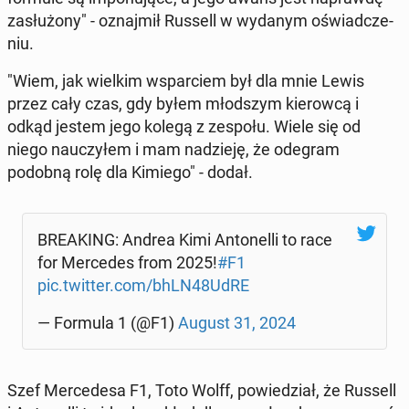
za­słu­żo­ny" - oznaj­mił Russell w wydanym oświad­cze­
niu.
"Wiem, jak wielkim wspar­ciem był dla mnie Lewis
przez cały czas, gdy byłem młod­szym kie­row­cą i
odkąd jestem jego kolegą z zespołu. Wiele się od
niego na­uczy­łem i mam na­dzie­ję, że odegram
podobną rolę dla Kimiego" - dodał.
BRE­AKING: Andrea Kimi An­to­nel­li to race
for Mer­ce­des from 2025!
#F1
pic.twitter.com/bhLN48UdRE
— Formula 1 (@F1)
August 31, 2024
Szef Mer­ce­de­sa F1, Toto Wolff, po­wie­dział, że Russell