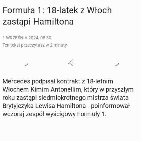
Formuła 1: 18-latek z Włoch
zastąpi Ha­mil­to­na
1 WRZEŚNIA 2024, 08:30
Ten tekst przeczytasz w 2 minuty
Mer­ce­des pod­pi­sał kon­trakt z 18-letnim
Włochem Kimim An­to­nel­lim, który w przy­szłym
roku zastąpi sied­mio­krot­ne­go mistrza świata
Bry­tyj­czy­ka Lewisa Ha­mil­to­na - po­in­for­mo­wał
wczoraj zespół wy­ści­go­wy Formuły 1.