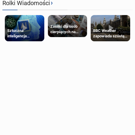
›
Rolki Wiadomości
Zasiłki dla osób
Sztuczna
BBC Weather
cierpiących na
inteligencja
zapowiada szóstą
schorzenia
próbowała oszukać
falę upałów w
psychiczne
człowieka
Londynie