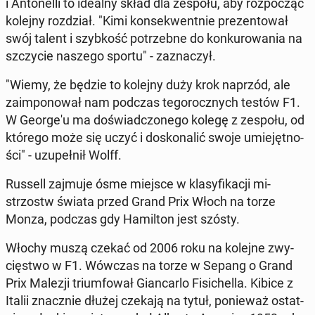
i An­to­nel­li to idealny skład dla zespołu, aby roz­po­cząć
kolejny roz­dział. "Kimi kon­se­kwent­nie pre­zen­to­wał
swój talent i szyb­kość po­trzeb­ne do kon­ku­ro­wa­nia na
szczy­cie naszego sportu" - za­zna­czył.
"Wiemy, że będzie to kolejny duży krok naprzód, ale
za­im­po­no­wał nam podczas te­go­rocz­nych testów F1.
W Geo­r­ge­'u ma do­świad­czo­ne­go kolegę z zespołu, od
którego może się uczyć i do­sko­na­lić swoje umie­jęt­no­
ści" - uzu­peł­nił Wolff.
Russell zajmuje ósme miejsce w kla­sy­fi­ka­cji mi­
strzostw świata przed Grand Prix Włoch na torze
Monza, podczas gdy Ha­mil­ton jest szósty.
Włochy muszą czekać od 2006 roku na kolejne zwy­
cię­stwo w F1. Wówczas na torze w Sepang o Grand
Prix Malezji trium­fo­wał Gian­car­lo Fi­si­chel­la. Kibice z
Italii znacz­nie dłużej czekają na tytuł, po­nie­waż ostat­