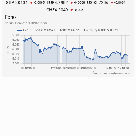
5.0134
4.2982
3.7236
GBP
EUR
USD
-0.0085
-0.0068
-0.0084
4.6049
CHF
-0.0031
Forex
AKTUALIZACJA:
7 SIERPNIA, 22:00
Źródło: currencybeacon.com