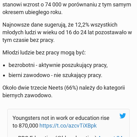
stanowi wzrost o 74 000 w po­rów­na­niu z tym samym
okresem ubie­głe­go roku.
Naj­now­sze dane su­ge­ru­ją, że 12,2% wszyst­kich
młodych ludzi w wieku od 16 do 24 lat po­zo­sta­wa­ło w
tym czasie bez pracy.
Młodzi ludzie bez pracy mogą być:
bez­ro­bot­ni - ak­tyw­nie po­szu­ku­ją­cy pracy,
bierni za­wo­do­wo - nie szu­ka­ją­cy pracy.
Około dwie trzecie Neets (66%) należy do ka­te­go­rii
bier­nych za­wo­do­wo.
Young­sters not in work or edu­ca­tion rise
to 870,000
https://t.co/az­cvTi­XBpk