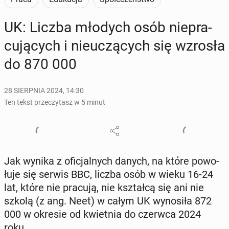
UK: Liczba młodych osób nie­pra­
cu­ją­cych i nie­uczą­cych się wzrosła
do 870 000
28 SIERPNIA 2024, 14:30
Ten tekst przeczytasz w 5 minut
Jak wynika z ofi­cjal­nych danych, na które po­wo­
łu­je się serwis BBC, liczba osób w wieku 16-24
lat, które nie pracują, nie kształ­cą się ani nie
szkolą (z ang. Neet) w całym UK wy­no­si­ła 872
000 w okresie od kwiet­nia do czerwca 2024
roku.