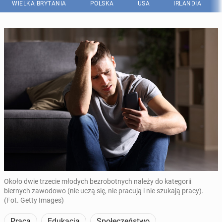
WIELKA BRYTANIA
POLSKA
USA
IRLANDIA
Około dwie trzecie młodych bezrobotnych należy do kategorii
biernych zawodowo (nie uczą się, nie pracują i nie szukają pracy).
(Fot. Getty Images)
Praca
Edukacja
Społeczeństwo