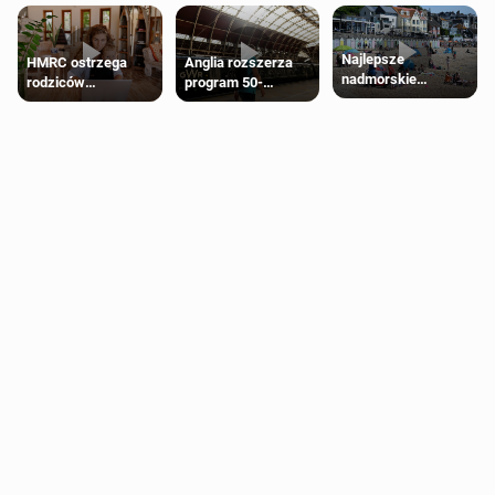
Najlepsze
HMRC ostrzega
Anglia rozszerza
nadmorskie
rodziców
program 50-
miasteczko blisko
pobierających Child
procentowych
Londynu
Benefit. Mogą być
zniżek kolejowych
zobowiązani do
na 18-latków
zwrotu zasiłku