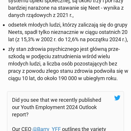
systemu opieki spo­łecz­nej, są około trzy i pół razy
bar­dziej na­ra­żo­ne na sta­wa­nie się Neet - wynika z
danych rzą­do­wych z 2021 r.,
odsetek młodych ludzi, którzy za­li­cza­ją się do grupy
Neets, spadł tylko nie­znacz­nie w ciągu ostat­nich 20
lat (z 15,3% w 2002 r. do 12,6% na po­cząt­ku 2024 r.),
zły stan zdrowia psy­chicz­ne­go jest główną prze­
szko­dą w pod­ję­ciu za­trud­nie­nia wśród wielu
młodych ludzi, a liczba osób po­zo­sta­ją­cych bez
pracy z powodu złego stanu zdrowia po­dwo­iła się w
ciągu 10 lat, do około 190 000 w ubie­głym roku.
Did you see that we re­cen­tly pu­bli­shed
our Youth Em­ploy­ment 2024 Outlook
report?
Our CEO
@Barry_YFF
outli­nes the variety