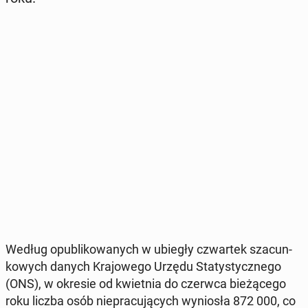
Według opu­bli­ko­wa­nych w ubiegły czwar­tek sza­cun­
ko­wych danych Kra­jo­we­go Urzędu Sta­ty­stycz­ne­go
(ONS), w okresie od kwiet­nia do czerwca bie­żą­ce­go
roku liczba osób nie­pra­cu­ją­cych wy­nio­sła 872 000, co