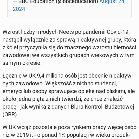
— BBC Edu­ca­tion (@bbce­du­ca­tion)
August 24,
2024
Wzrost liczby młodych Neets po pan­de­mii Covid-19
na­stą­pił wy­łącz­nie za sprawą nie­ak­tyw­nej grupy, która
z kolei przy­czy­ni­ła się do znacz­ne­go wzrostu bier­no­ści
za­wo­do­wej we wszyst­kich grupach wie­ko­wych w tym
samym okresie.
Łącznie w UK 9,4 miliona osób jest obecnie nie­ak­tyw­
nych za­wo­do­wo. Więk­szość z nich to stu­den­ci,
emeryci lub osoby spra­wu­ją­ce opiekę nad bli­ski­mi, ale
około jedna piąta z nich twier­dzi, że chce znaleźć
pracę - jak wynika z danych Biura Kon­tro­li Bu­dże­to­wej
(OBR).
W UK wciąż po­zo­sta­je poza rynkiem pracy więcej osób
niż w 2019 r. - o ponad 1% po­pu­la­cji w wieku pro­duk­