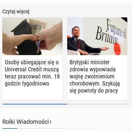
Czytaj więcej
Osoby ubie­ga­ją­ce się o
Bry­tyj­ski mi­ni­ster
Uni­ver­sal Credit muszą
zdrowia wy­po­wia­da
teraz pra­co­wać min. 18
wojnę zwol­nie­niom
godzin ty­go­dnio­wo
cho­ro­bo­wym. Szykują
się powroty do pracy
›
Rolki Wiadomości