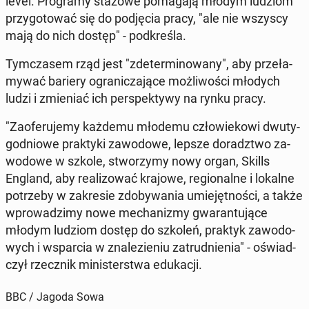
level. Pro­gra­my stażowe po­ma­ga­ją młodym ludziom
przy­go­to­wać się do pod­ję­cia pracy, "ale nie wszyscy
mają do nich dostęp" - pod­kre­śla.
Tym­cza­sem rząd jest "zde­ter­mi­no­wa­ny", aby prze­ła­
my­wać bariery ogra­ni­cza­ją­ce moż­li­wo­ści młodych
ludzi i zmie­niać ich per­spek­ty­wy na rynku pracy.
"Za­ofe­ru­je­my każdemu młodemu czło­wie­ko­wi dwu­ty­
go­dnio­we prak­ty­ki za­wo­do­we, lepsze do­radz­two za­
wo­do­we w szkole, stwo­rzy­my nowy organ, Skills
England, aby re­ali­zo­wać krajowe, re­gio­nal­ne i lokalne
po­trze­by w za­kre­sie zdo­by­wa­nia umie­jęt­no­ści, a także
wpro­wa­dzi­my nowe me­cha­ni­zmy gwa­ran­tu­ją­ce
młodym ludziom dostęp do szkoleń, praktyk za­wo­do­
wych i wspar­cia w zna­le­zie­niu za­trud­nie­nia" - oświad­
czył rzecz­nik mi­ni­ster­stwa edu­ka­cji.
BBC / Jagoda Sowa