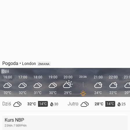
Pogoda
•
London
ZMIANA
Dziś
16:00
17:00
18:00
19:00
20:00
20:36
21:00
22:00
23:
32°C
32°C
31°C
30°C
29°C
24°C
22°C
20
Dziś
Jutro
32°C
28°C
14°C
14°C
30
25
Kurs NBP
Z DNIA: 7 SIERPNIA