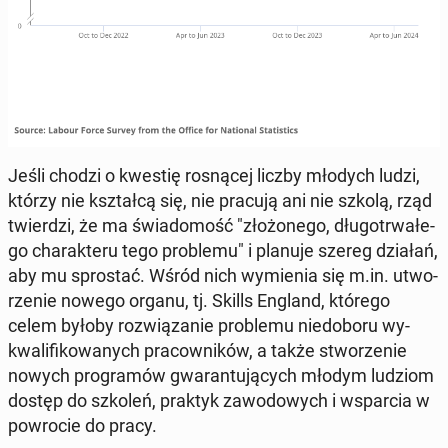
Jeśli chodzi o kwestię ro­sną­cej liczby młodych ludzi,
którzy nie kształ­cą się, nie pracują ani nie szkolą, rząd
twier­dzi, że ma świa­do­mość "zło­żo­ne­go, dłu­go­trwa­łe­
go cha­rak­te­ru tego pro­ble­mu" i planuje szereg działań,
aby mu spro­stać. Wśród nich wy­mie­nia się m.in. utwo­
rze­nie nowego organu, tj. Skills England, którego
celem byłoby roz­wią­za­nie pro­ble­mu nie­do­bo­ru wy­
kwa­li­fi­ko­wa­nych pra­cow­ni­ków, a także stwo­rze­nie
nowych pro­gra­mów gwa­ran­tu­ją­cych młodym ludziom
dostęp do szkoleń, praktyk za­wo­do­wych i wspar­cia w
po­wro­cie do pracy.