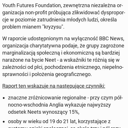
Youth Futures Fo­un­da­tion, ze­wnętrz­na nie­za­leż­na or­
ga­ni­za­cja non-profit pró­bu­ją­ca zli­kwi­do­wać dys­pro­por­
cje w po­zio­mie za­trud­nie­nia młodych ludzi, określa
problem mianem "kryzysu".
W ra­por­cie udo­stęp­nio­nym na wy­łącz­ność BBC News,
or­ga­ni­za­cja cha­ry­ta­tyw­na podaje, że grupy za­gro­żo­ne
mar­gi­na­li­za­cją spo­łecz­ną i eko­no­micz­ną są bar­dziej
na­ra­żo­ne na bycie Neet - a wskaź­ni­ki te różnią się w
za­leż­no­ści od płci, po­cho­dze­nia et­nicz­ne­go, nie­peł­no­
spraw­no­ści i po­ło­że­nia geo­gra­ficz­ne­go.
Raport ten wska­zu­je na na­stę­pu­ją­ce czyn­ni­ki:
znaczne zróż­ni­co­wa­nie re­gio­nal­ne - przy czym pół­
noc­no-wschod­nia Anglia wy­ka­zu­je naj­wyż­szy
odsetek Neets wy­no­szą­cy 15%,
osoby w wieku od 19 do 21 lat, ko­rzy­sta­ją­ce z