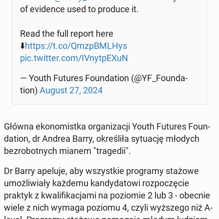
of evi­den­ce used to produce it.
Read the full report here
⬇️
https://t.co/QmzpBML­Hys
pic.twitter.com/IVnyt­pE­XuN
— Youth Futures Fo­un­da­tion (@YF_Fo­un­da­
tion)
August 27, 2024
Główna eko­no­mist­ka or­ga­ni­za­cji Youth Futures Fo­un­
da­tion, dr Andrea Barry, okre­śli­ła sy­tu­ację młodych
bez­ro­bot­nych mianem "tra­ge­dii".
Dr Barry apeluje, aby wszyst­kie pro­gra­my stażowe
umoż­li­wia­ły każdemu kan­dy­da­to­wi roz­po­czę­cie
praktyk z kwa­li­fi­ka­cja­mi na po­zio­mie 2 lub 3 - obecnie
wiele z nich wymaga poziomu 4, czyli wyż­sze­go niż A-