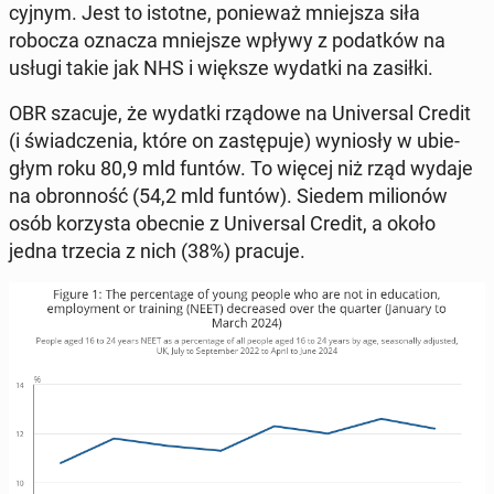
cyj­nym. Jest to istotne, po­nie­waż mniej­sza siła
robocza oznacza mniej­sze wpływy z po­dat­ków na
usługi takie jak NHS i większe wydatki na zasiłki.
OBR szacuje, że wydatki rządowe na Uni­ver­sal Credit
(i świad­cze­nia, które on za­stę­pu­je) wy­nio­sły w ubie­
głym roku 80,9 mld funtów. To więcej niż rząd wydaje
na obron­ność (54,2 mld funtów). Siedem mi­lio­nów
osób ko­rzy­sta obecnie z Uni­ver­sal Credit, a około
jedna trzecia z nich (38%) pracuje.