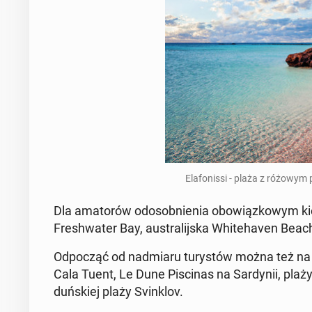
Ela­fo­nis­si - plaża z różowym
Dla ama­to­rów od­osob­nie­nia obo­wiąz­ko­wym kie­r
Fre­sh­wa­ter Bay, au­stra­lij­ska Whi­te­ha­ven Bea
Od­po­cząć od nad­mia­ru tu­ry­stów można też n
Cala Tuent, Le Dune Pi­sci­nas na Sar­dy­nii, plaży
duń­skiej plaży Svin­klov.