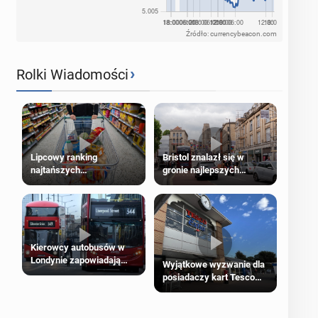
Źródło: currencybeacon.com
›
Rolki Wiadomości
Lipcowy ranking
Bristol znalazł się w
najtańszych
gronie najlepszych
supermarketów
kierunków podróży na
świecie
Kierowcy autobusów w
Londynie zapowiadają
Wyjątkowe wyzwanie dla
strajki
posiadaczy kart Tesco
Clubcard!