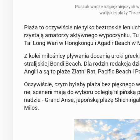
Po­szu­ki­wa­cze naj­pięk­niej­sz
wa­lij­skiej plaży Thr
Plaża to oczy­wi­ście nie tylko bez­tro­skie le­niu
rzy­sta­ją ama­to­rzy ak­tyw­ne­go wy­po­czyn­ku. Tu
Tai Long Wan w Hong­kon­gu i Agadir Beach w 
Z kolei mi­ło­śni­cy pły­wa­nia docenią uroki grec­ki
stra­lij­skiej Bondi Beach. Dla rodzin re­dak­cja dzie
Anglii a są to plaże Zlatni Rat, Pacific Beach i Po
Oczy­wi­ście, czym byłaby plaża bez pięk­ne­go wid
nej sce­ne­rii mają do wyboru odległą fi­li­piń­s
na­dzie - Grand Anse, ja­poń­ską plażę Shi­chi­ri­ga
Milos.