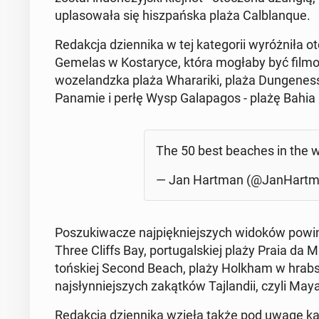
upla­so­wa­ła się hisz­pań­ska plaża Cal­bla­nque.
Re­dak­cja dzien­ni­ka w tej ka­te­go­rii wy­róż­ni­ła
Gemelas w Ko­sta­ry­ce, która mogłaby być film
wo­ze­landz­ka plaża Wha­ra­ri­ki, plaża Dun­ge­ne
Panamie i perłę Wysp Ga­la­pa­gos - plażę Bahia
The 50 best beaches in the 
— Jan Hartman (@Jan­Hart­
Po­szu­ki­wa­cze naj­pięk­niej­szych widoków pow
Three Cliffs Bay, por­tu­gal­skiej plaży Praia da M
toń­skiej Second Beach, plaży Holkham w hrab­stwi
naj­słyn­niej­szych za­kąt­ków Taj­lan­dii, czyli 
Re­dak­cja dzien­ni­ka wzięła także pod uwagę ka­te