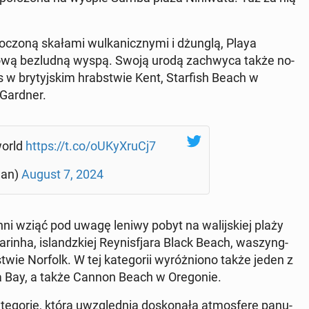
 oto­czo­ną skałami wul­ka­nicz­ny­mi i dżunglą, Playa
ową bez­lud­ną wyspą. Swoją urodą za­chwy­ca także no­
ss w bry­tyj­skim hrab­stwie Kent, Star­fish Beach w
 Gardner.
world
https://t.co/oUKy­XruCj7
man)
August 7, 2024
inni wziąć pod uwagę leniwy pobyt na wa­lij­skiej plaży
arinha, is­landz­kiej Rey­nis­fja­ra Black Beach, wa­szyng­
e Norfolk. W tej ka­te­go­rii wy­róż­nio­no także jeden z
Maya Bay, a także Cannon Beach w Ore­go­nie.
­go­rię, która uwzględ­nia do­sko­na­łą at­mos­fe­rę pa­nu­