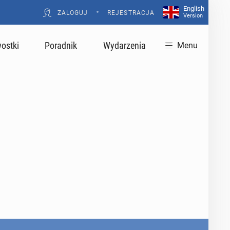
English
•
ZALOGUJ
REJESTRACJA
Version
ostki
Poradnik
Wydarzenia
Menu