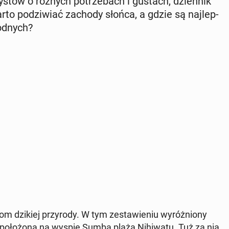
­ry­stów o różnych po­trze­bach i gustach, dzien­nik
 warto po­dzi­wiać zachody słońca, a gdzie są naj­lep­
wodnych?
om dzikiej przy­ro­dy. W tym ze­sta­wie­niu wy­róż­nio­ny
ą, po­ło­żo­na na wyspie Sumba plaża Ni­hi­wa­tu. Tuż za nią