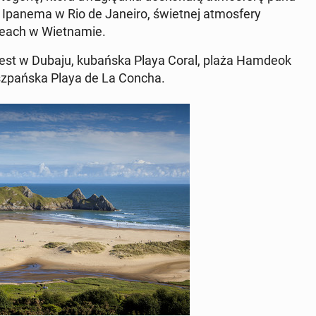
ę Ipanema w Rio de Janeiro, świet­nej at­mos­fe­ry
ach w Wiet­na­mie.
lm West w Dubaju, ku­bań­ska Playa Coral, plaża Hamdeok
hisz­pań­ska Playa de La Concha.