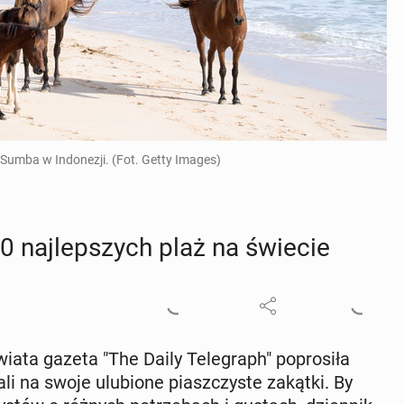
i Sumba w Indonezji. (Fot. Getty Images)
50 naj­lep­szych plaż na świecie
iata gazeta "The Daily Te­le­graph" po­pro­si­ła
a­li na swoje ulu­bio­ne piasz­czy­ste zakątki. By