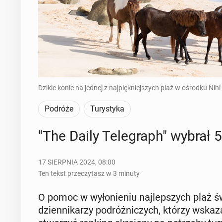
Dzikie konie na jednej z najpiękniejszych plaż w ośrodku Nih
Podróże
Turystyka
"The Daily Te­le­graph" wybrał 
17 SIERPNIA 2024, 08:00
Ten tekst przeczytasz w 3 minuty
O pomoc w wy­ło­nie­niu naj­lep­szych plaż św
dzien­ni­ka­rzy po­dróż­ni­czych, którzy wska­z