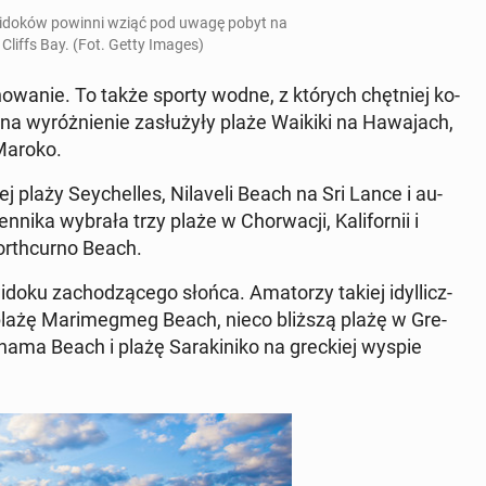
ych widoków powinni wziąć pod uwagę pobyt na
ee Cliffs Bay. (Fot. Getty Images)
­cho­wa­nie. To także sporty wodne, z których chęt­niej ko­
 na wy­róż­nie­nie za­słu­ży­ły plaże Waikiki na Ha­wa­jach,
Maroko.
ej plaży Sey­chel­les, Ni­la­ve­li Beach na Sri Lance i au­
n­ni­ka wybrała trzy plaże w Chor­wa­cji, Ka­li­for­nii i
r­th­cur­no Beach.
oku za­cho­dzą­ce­go słońca. Ama­to­rzy takiej idyl­licz­
ką plażę Ma­ri­meg­meg Beach, nieco bliższą plażę w Gre­
­ha­ma Beach i plażę Sa­ra­ki­ni­ko na grec­kiej wyspie