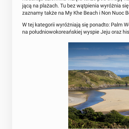
ją­cą na plażach. Tu bez wąt­pie­nia wy­róż­nia si
zaznamy także na My Khe Beach i Non Nuoc Be
W tej ka­te­go­rii wy­róż­nia­ją się ponadto: Pa
na po­łu­dnio­wo­ko­re­ań­skiej wyspie Jeju oraz 