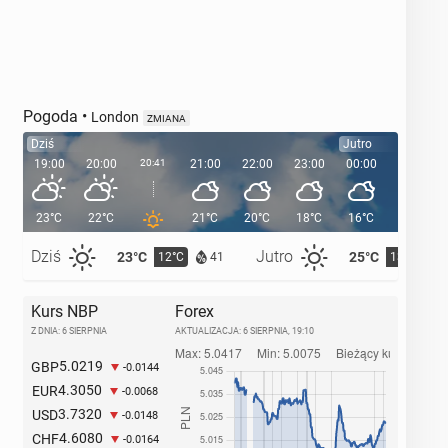
Pogoda
•
London
ZMIANA
Dziś
Jutro
19:00
20:00
20:41
21:00
22:00
23:00
00:00
01:00
23°C
22°C
21°C
20°C
18°C
16°C
16°C
Dziś
Jutro
23°C
25°C
12°C
13°C
41
Kurs NBP
Forex
Z DNIA: 6 SIERPNIA
AKTUALIZACJA:
6 SIERPNIA, 19:10
5.0219
GBP
-0.0144
4.3050
EUR
-0.0068
3.7320
USD
-0.0148
4.6080
CHF
-0.0164