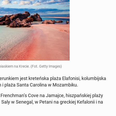
 pia­skiem na Krecie. (Fot. Getty Images)
un­kiem jest kre­teń­ska plaża Ela­fo­ni­si, ko­lum­bij­ska
ch i plaża Santa Ca­ro­li­na w Mo­zam­bi­ku.
a French­man’s Cove na Jamajce, hisz­pań­skiej plaży
 Saly w Senegal, w Petani na grec­kiej Ke­fa­lo­nii i na