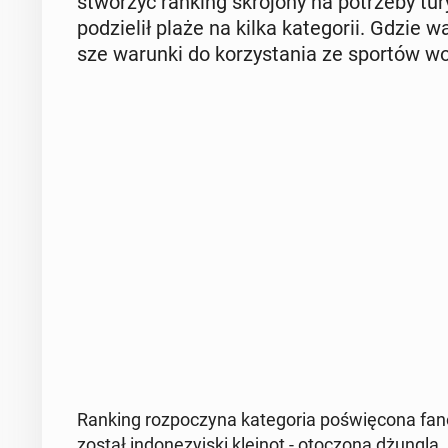
stwo­rzyć ranking skro­jo­ny na po­trze­by tu
po­dzie­lił plaże na kilka ka­te­go­rii. Gdzie
sze warunki do ko­rzy­sta­nia ze sportów 
Ranking roz­po­czy­na ka­te­go­ria po­świę­co­na fan
został in­do­ne­zyj­ski klejnot - oto­czo­na dżungl