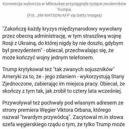
Kon­wen­cja wy­bor­cza w Mil­wau­kee przy­cią­gnę­ła tysiące zwo­len­ni­ków
Trumpa.
(Fot. JIM WATSON/AFP via Getty Images)
"Za­koń­czę każdy kryzys mię­dzy­na­ro­do­wy wy­wo­ła­ny
przez obecną ad­mi­ni­stra­cję, w tym strasz­li­wą wojnę
Rosji z Ukrainą, do której nigdy by nie doszło, gdybym
był pre­zy­den­tem" - obiecał, prze­chwa­la­jąc się, że
może kończyć wojny jednym te­le­fo­nem.
Trump kry­ty­ko­wał też "tak zwanych so­jusz­ni­ków"
Ameryki za to, że - jego zdaniem - wy­ko­rzy­stu­ją Stany
Zjed­no­czo­ne, za­bie­ra­jąc im miejsca pracy. Obiecał, że
skończy z tym tak, jak zrobił to cztery lata wcze­śniej.
Przy­wo­ły­wał też po­chwa­ły pod własnym adresem ze
strony pre­mie­ra Węgier Viktora Orbana, którego
nazwał "twardym przy­wód­cą". Za­cy­to­wał m.in słowa
szefa wę­gier­skie­go rządu o tym, że tylko Trump może