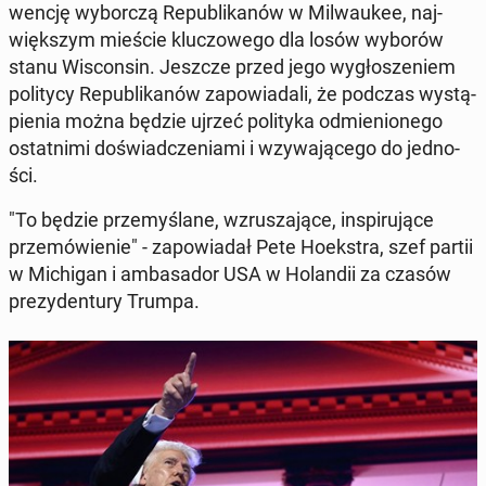
wen­cję wy­bor­czą Re­pu­bli­ka­nów w Mil­wau­kee, naj­
więk­szym mieście klu­czo­we­go dla losów wyborów
stanu Wi­scon­sin. Jeszcze przed jego wy­gło­sze­niem
po­li­ty­cy Re­pu­bli­ka­nów za­po­wia­da­li, że podczas wy­stą­
pie­nia można będzie ujrzeć po­li­ty­ka od­mie­nio­ne­go
ostat­ni­mi do­świad­cze­nia­mi i wzy­wa­ją­ce­go do jed­no­
ści.
"To będzie prze­my­śla­ne, wzru­sza­ją­ce, in­spi­ru­ją­ce
prze­mó­wie­nie" - za­po­wia­dał Pete Ho­ek­stra, szef partii
w Mi­chi­gan i am­ba­sa­dor USA w Ho­lan­dii za czasów
pre­zy­den­tu­ry Trumpa.