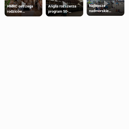
Najlepsze
HMRC ostrzega
Anglia rozszerza
nadmorskie
rodziców
program 50-
miasteczko blisko
pobierających Child
procentowych
Londynu
Benefit. Mogą być
zniżek kolejowych
zobowiązani do
na 18-latków
zwrotu zasiłku