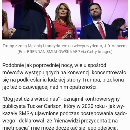
Trump z żoną Melanią i kan­dy­da­tem na wi­ce­pre­zy­den­ta, J.D. Vancem.
(Fot. BRENDAN SMIA­LOW­SKI/AFP via Getty Images)
Po­dob­nie jak po­przed­niej nocy, wielu spośród
mówców wy­stę­pu­ją­cych na kon­wen­cji kon­cen­tro­wa­ło
się na pod­kre­śla­niu ludz­kiej strony Trumpa, prze­ko­nu­
jąc też o czu­wa­ją­cej nad nim opatrz­no­ści.
"Bóg jest dziś wśród nas" - oznaj­mił kon­tro­wer­syj­ny
pu­bli­cy­sta Tucker Carlson, który w 2020 roku - jak wy­
ka­za­ły SMS-y ujaw­nio­ne podczas po­stę­po­wa­nia są­do­
we­go - de­kla­ro­wał, że "nie­na­wi­dzi pre­zy­den­ta z na­
mięt­no­ścią" i nie może do­cze­kać się jego odej­ścia.