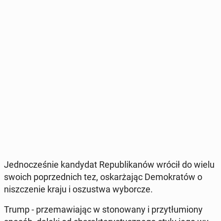
Jed­no­cze­śnie kan­dy­dat Re­pu­bli­ka­nów wrócił do wielu
swoich po­przed­nich tez, oskar­ża­jąc De­mo­kra­tów o
nisz­cze­nie kraju i oszu­stwa wy­bor­cze.
Trump - prze­ma­wia­jąc w sto­no­wa­ny i przy­tłu­mio­ny