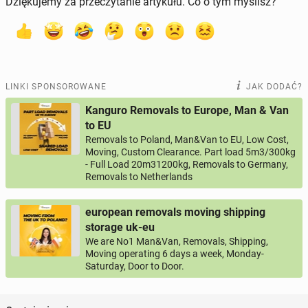
Dziękujemy za przeczytanie artykułu. Co o tym myślisz?
LINKI SPONSOROWANE
JAK DODAĆ?
Kanguro Removals to Europe, Man & Van
to EU
Removals to Poland, Man&Van to EU, Low Cost,
Moving, Custom Clearance. Part load 5m3/300kg
- Full Load 20m31200kg, Removals to Germany,
Removals to Netherlands
european removals moving shipping
storage uk-eu
We are No1 Man&Van, Removals, Shipping,
Moving operating 6 days a week, Monday-
Saturday, Door to Door.