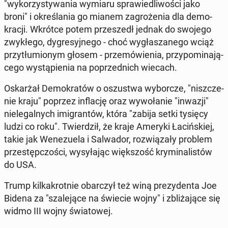
"wy­ko­rzy­sty­wa­nia wymiaru spra­wie­dli­wo­ści jako
broni" i okre­śla­nia go mianem za­gro­że­nia dla de­mo­
kra­cji. Wkrótce potem prze­szedł jednak do swojego
zwy­kłe­go, dy­gre­syj­ne­go - choć wy­gła­sza­ne­go wciąż
przy­tłu­mio­nym głosem - prze­mó­wie­nia, przy­po­mi­na­ją­
ce­go wy­stą­pie­nia na po­przed­nich wiecach.
Oskar­żał De­mo­kra­tów o oszu­stwa wy­bor­cze, "nisz­cze­
nie kraju" poprzez in­fla­cję oraz wy­wo­ła­nie "inwazji"
nie­le­gal­nych imi­gran­tów, która "zabija setki tysięcy
ludzi co roku". Twier­dził, że kraje Ameryki Ła­ciń­skiej,
takie jak We­ne­zu­ela i Sal­wa­dor, roz­wią­za­ły problem
prze­stęp­czo­ści, wy­sy­ła­jąc więk­szość kry­mi­na­li­stów
do USA.
Trump kil­ka­krot­nie obar­czył też winą pre­zy­den­ta Joe
Bidena za "sza­le­ją­ce na świecie wojny" i zbli­ża­ją­ce się
widmo III wojny świa­to­wej.