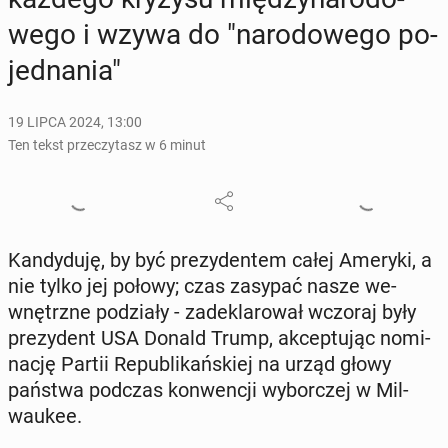
we­go i wzywa do "na­ro­do­we­go po­
jed­na­nia"
19 LIPCA 2024, 13:00
Ten tekst przeczytasz w 6 minut
Kan­dy­du­ję, by być pre­zy­den­tem całej Ameryki, a
nie tylko jej połowy; czas zasypać nasze we­
wnętrz­ne po­dzia­ły - za­de­kla­ro­wał wczoraj były
pre­zy­dent USA Donald Trump, ak­cep­tu­jąc no­mi­
na­cję Partii Re­pu­bli­kań­skiej na urząd głowy
państwa podczas kon­wen­cji wy­bor­czej w Mil­
wau­kee.