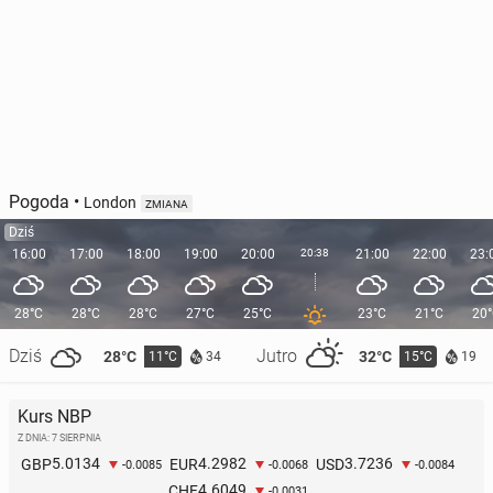
Pogoda
•
London
ZMIANA
Dziś
16:00
17:00
18:00
19:00
20:00
20:38
21:00
22:00
23:
28°C
28°C
28°C
27°C
25°C
23°C
21°C
20
Dziś
Jutro
28°C
32°C
11°C
15°C
34
19
Kurs NBP
Z DNIA: 7 SIERPNIA
5.0134
4.2982
3.7236
GBP
EUR
USD
-0.0085
-0.0068
-0.0084
4.6049
CHF
-0.0031