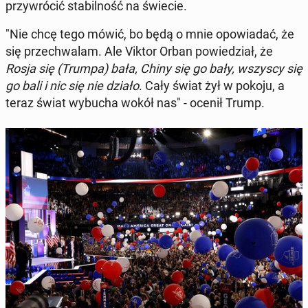
przy­wró­cić sta­bil­ność na świecie.
"Nie chcę tego mówić, bo będą o mnie opo­wia­dać, że
się prze­chwa­lam. Ale Viktor Orban po­wie­dział, że
Rosja się (Trumpa) bała, Chiny się go bały, wszyscy się
go bali i nic się nie działo
. Cały świat żył w pokoju, a
teraz świat wybucha wokół nas" - ocenił Trump.