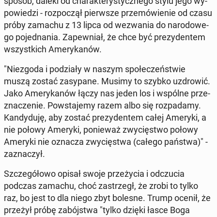
sposób, daleki od cha­rak­te­ry­stycz­ne­go stylu jego wy­
po­wie­dzi - roz­po­czął pierw­sze prze­mó­wie­nie od czasu
próby zamachu z 13 lipca od we­zwa­nia do na­ro­do­we­
go po­jed­na­nia. Za­pew­niał, że chce być pre­zy­den­tem
wszyst­kich Ame­ry­ka­nów.
"Nie­zgo­da i po­dzia­ły w naszym spo­łe­czeń­stwie
muszą zostać za­sy­pa­ne. Musimy to szybko uzdro­wić.
Jako Ame­ry­ka­nów łączy nas jeden los i wspólne prze­
zna­cze­nie. Po­wsta­je­my razem albo się roz­pa­da­my.
Kan­dy­du­ję, aby zostać pre­zy­den­tem całej Ameryki, a
nie połowy Ameryki, po­nie­waż zwy­cię­stwo połowy
Ameryki nie oznacza zwy­cię­stwa (całego państwa)" -
za­zna­czył.
Szcze­gó­ło­wo opisał swoje prze­ży­cia i od­czu­cia
podczas zamachu, choć za­strzegł, że zrobi to tylko
raz, bo jest to dla niego zbyt bolesne. Trump ocenił, że
przeżył próbę za­bój­stwa "tylko dzięki łasce Boga