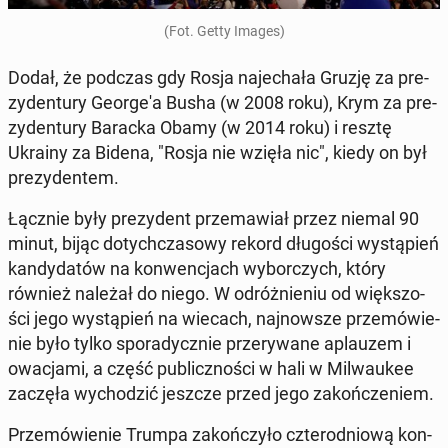
(Fot. Getty Images)
Dodał, że podczas gdy Rosja na­je­cha­ła Gruzję za pre­
zy­den­tu­ry Geo­r­ge­'a Busha (w 2008 roku), Krym za pre­
zy­den­tu­ry Baracka Obamy (w 2014 roku) i resztę
Ukrainy za Bidena, "Rosja nie wzięła nic", kiedy on był
pre­zy­den­tem.
Łącznie były pre­zy­dent prze­ma­wiał przez niemal 90
minut, bijąc do­tych­cza­so­wy rekord dłu­go­ści wy­stą­pień
kan­dy­da­tów na kon­wen­cjach wy­bor­czych, który
również należał do niego. W od­róż­nie­niu od więk­szo­
ści jego wy­stą­pień na wiecach, naj­now­sze prze­mó­wie­
nie było tylko spo­ra­dycz­nie prze­ry­wa­ne aplau­zem i
owa­cja­mi, a część pu­blicz­no­ści w hali w Mil­wau­kee
zaczęła wy­cho­dzić jeszcze przed jego za­koń­cze­niem.
Prze­mó­wie­nie Trumpa za­koń­czy­ło czte­ro­dnio­wą kon­