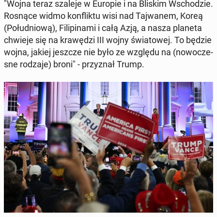
"Wojna teraz szaleje w Europie i na Bliskim Wscho­dzie.
Rosnące widmo kon­flik­tu wisi nad Taj­wa­nem, Koreą
(Po­łu­dnio­wą), Fi­li­pi­na­mi i całą Azją, a nasza planeta
chwieje się na kra­wę­dzi III wojny świa­to­wej. To będzie
wojna, jakiej jeszcze nie było ze względu na (no­wo­cze­
sne rodzaje) broni" - przy­znał Trump.