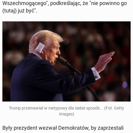
Wszech­mo­gą­ce­go", pod­kre­śla­jąc, że "nie powinno go
(tutaj) już być".
Trump prze­ma­wiał w nie­ty­po­wy dla siebie sposób... (Fot. Getty
Images)
Były pre­zy­dent wezwał De­mo­kra­tów, by za­prze­sta­li