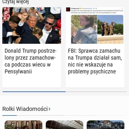
Czytaj więcej
Donald Trump po­strze­
FBI: Sprawca zamachu
lo­ny przez za­ma­chow­
na Trumpa działał sam,
ca podczas wiecu w
nic nie wska­zu­je na
Pen­syl­wa­nii
pro­ble­my psy­chicz­ne
›
Rolki Wiadomości