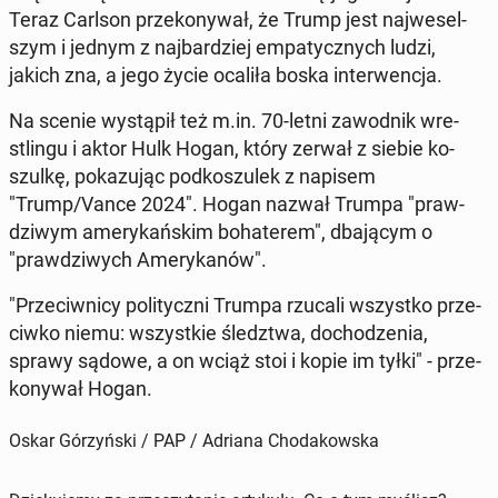
Teraz Carlson prze­ko­ny­wał, że Trump jest naj­we­sel­
szym i jednym z naj­bar­dziej em­pa­tycz­nych ludzi,
jakich zna, a jego życie ocaliła boska in­ter­wen­cja.
Na scenie wy­stą­pił też m.in. 70-letni za­wod­nik wre­
stlin­gu i aktor Hulk Hogan, który zerwał z siebie ko­
szul­kę, po­ka­zu­jąc pod­ko­szu­lek z napisem
"Trump/Vance 2024". Hogan nazwał Trumpa "praw­
dzi­wym ame­ry­kań­skim bo­ha­te­rem", dba­ją­cym o
"praw­dzi­wych Ame­ry­ka­nów".
"Prze­ciw­ni­cy po­li­tycz­ni Trumpa rzucali wszyst­ko prze­
ciw­ko niemu: wszyst­kie śledz­twa, do­cho­dze­nia,
sprawy sądowe, a on wciąż stoi i kopie im tyłki" - prze­
ko­ny­wał Hogan.
Oskar Górzyński / PAP / Adriana Chodakowska