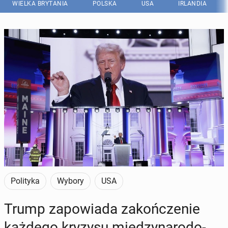
WIELKA BRYTANIA
POLSKA
USA
IRLANDIA
Polityka
Wybory
USA
Trump za­po­wia­da za­koń­cze­nie
każdego kryzysu mię­dzy­na­ro­do­