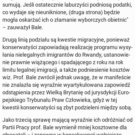
sumują. Jeśli osta­tecz­nie la­bu­rzy­ści pod­nio­są podatki,
co wydaje się nie­unik­nio­ne, (druga strona) będzie
mogła oskar­żać ich o zła­ma­nie wy­bor­czych obiet­nic"
– za­uwa­żył Bale.
Drugą linią po­dzia­łu są kwestie mi­gra­cyj­ne, po­nie­waż
kon­ser­wa­ty­ści za­po­wia­da­ją re­ali­za­cję pro­gra­mu wy­sy­
ła­nia nie­le­gal­nych imi­gran­tów do Rwandy, usta­no­wie­
nie prawnie wią­żą­ce­go i spa­da­ją­ce­go z roku na rok
limitu le­gal­nej imi­gra­cji, a także pod­nie­sie­nie kosztów
wiz. Prof. Bale zwrócił jednak uwagę, że w ma­ni­fe­ście
nie zna­la­zła się wy­raź­nie wy­ar­ty­ku­ło­wa­na za­po­wiedź
od­stą­pie­nia przez Wielką Bry­ta­nię od ju­rys­dyk­cji Eu­ro­
pej­skie­go Try­bu­na­łu Praw Czło­wie­ka, gdyż w tej
kwestii kon­ser­wa­ty­ści są zbyt po­dzie­le­ni między sobą.
Jako trzecią sprawę mającą wy­raź­nie ich od­róż­niać od
Partii Pracy prof. Bale wy­mie­nił mniej kosz­tow­ne dla
oby­wa­te­li – i zapewne w kon­se­kwen­cji wol­niej­sze -