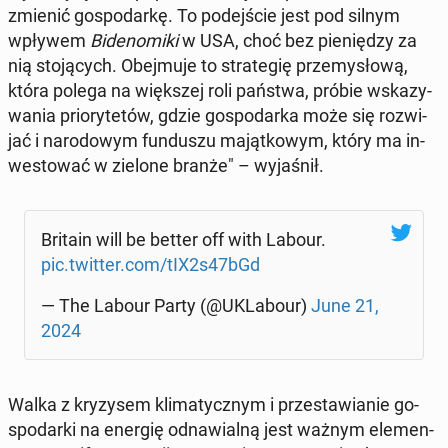
zmienić go­spo­dar­kę. To po­dej­ście jest pod silnym
wpływem
Bi­de­no­mi­ki
w USA, choć bez pie­nię­dzy za
nią sto­ją­cych. Obej­mu­je to stra­te­gię prze­my­sło­wą,
która polega na więk­szej roli państwa, próbie wska­zy­
wa­nia prio­ry­te­tów, gdzie go­spo­dar­ka może się roz­wi­
jać i na­ro­do­wym fun­du­szu ma­jąt­ko­wym, który ma in­
we­sto­wać w zielone branże" – wy­ja­śnił.
Britain will be better off with Labour.
pic.twitter.com/tIX2s47bGd
— The Labour Party (@UKLa­bo­ur)
June 21,
2024
Walka z kry­zy­sem kli­ma­tycz­nym i prze­sta­wia­nie go­
spo­dar­ki na energię od­na­wial­ną jest ważnym ele­men­