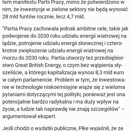
tem ma­ni­fe­stu Partii Pracy, mimo że po­twier­dzo­no w
nim, że in­we­sty­cje w zielone sektory nie będą wynosić
28 mld funtów rocznie, lecz 4,7 mld.
"Partia Pracy za­cho­wa­ła jednak ambitne cele, takie jak
po­dwo­je­nie do 2030 roku udziału energii wia­tro­wej na
lądzie, po­tro­je­nie udziału energii sło­necz­nej i czte­ro­
krot­ne zwięk­sze­nie udziału energii wia­tro­wej na
morzu do 2030 roku. Partia utworzy też przed­się­bior­
stwo Great British Energy, o czym bez wąt­pie­nia sły­
sze­li­ście, a którego ka­pi­ta­li­za­cja wynosi 8,3 mld euro
w całym par­la­men­cie. Problem w tym, że in­we­sto­wa­
nie w tech­no­lo­gie ni­sko­emi­syj­ne wiąże się z wieloma
py­ta­nia­mi do­ty­czą­cy­mi tej po­li­ty­ki, po­nie­waż jest ona
po­ten­cjal­nie bardzo ra­dy­kal­na i ma duży wpływ na
życie, a ludzie tak na­praw­dę nie znają szcze­gó­łów" –
ar­gu­men­to­wał ekspert.
Jeśli chodzi o wydatki pu­blicz­ne, Pike wy­ja­śnił, że ze