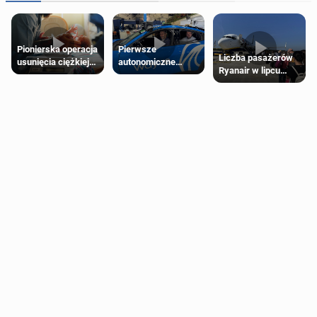
Pierwsze
Pionierska operacja
Liczba pasażerów
autonomiczne
usunięcia ciężkiej
Ryanair w lipcu
Ubery pojawią się
wady wrodzonej
pobiła rekord
w Londynie jeszcze
płodu w łonie matki
tego lata