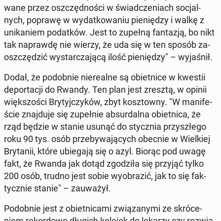
wa­ne przez oszczęd­no­ści w świad­cze­niach so­cjal­
nych, poprawę w wy­dat­ko­wa­niu pie­nię­dzy i walkę z
uni­ka­niem po­dat­ków. Jest to zupełną fan­ta­zją, bo nikt
tak na­praw­dę nie wierzy, że uda się w ten sposób za­
osz­czę­dzić wy­star­cza­ją­cą ilość pie­nię­dzy" – wy­ja­śnił.
Dodał, że po­dob­nie nie­re­al­ne są obiet­ni­ce w kwestii
de­por­ta­cji do Rwandy. Ten plan jest zresztą, w opinii
więk­szo­ści Bry­tyj­czy­ków, zbyt kosz­tow­ny. "W ma­ni­fe­
ście znaj­du­je się zu­peł­nie ab­sur­dal­na obiet­ni­ca, że
rząd będzie w stanie usunąć do stycz­nia przy­szłe­go
roku 90 tys. osób prze­by­wa­ją­cych obecnie w Wiel­kiej
Bry­ta­nii, które ubie­ga­ją się o azyl. Biorąc pod uwagę
fakt, że Rwanda jak dotąd zgo­dzi­ła się przyjąć tylko
200 osób, trudno jest sobie wy­obra­zić, jak to się fak­
tycz­nie stanie" – za­uwa­żył.
Po­dob­nie jest z obiet­ni­ca­mi zwią­za­ny­mi ze skró­ce­
niem re­kor­do­wo długich kolejek do lekarzy czy roz­wią­