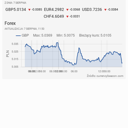
Z DNIA: 7 SIERPNIA
5.0134
4.2982
3.7236
GBP
EUR
USD
-0.0085
-0.0068
-0.0084
4.6049
CHF
-0.0031
Forex
AKTUALIZACJA:
7 SIERPNIA, 11:50
Źródło: currencybeacon.com