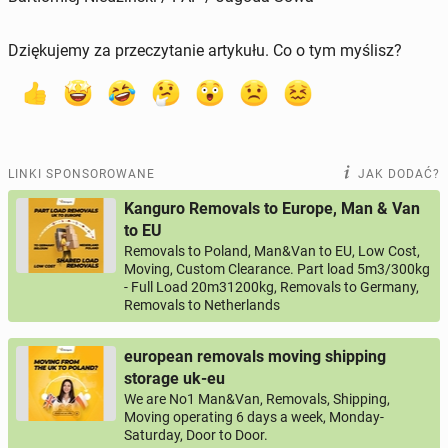
Dziękujemy za przeczytanie artykułu. Co o tym myślisz?
LINKI SPONSOROWANE
JAK DODAĆ?
Kanguro Removals to Europe, Man & Van
to EU
Removals to Poland, Man&Van to EU, Low Cost,
Moving, Custom Clearance. Part load 5m3/300kg
- Full Load 20m31200kg, Removals to Germany,
Removals to Netherlands
european removals moving shipping
storage uk-eu
We are No1 Man&Van, Removals, Shipping,
Moving operating 6 days a week, Monday-
Saturday, Door to Door.