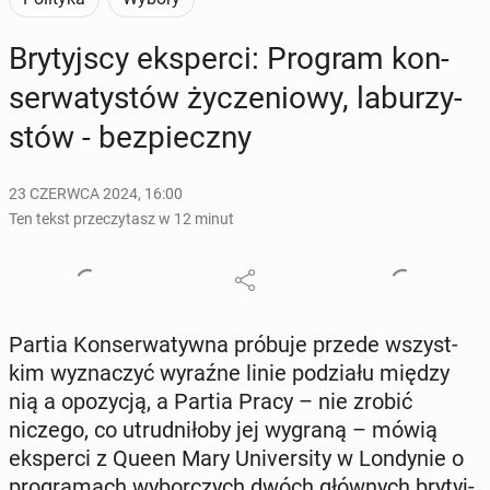
Bry­tyj­scy eks­per­ci: Program kon­
ser­wa­ty­stów ży­cze­nio­wy, la­bu­rzy­
stów - bez­piecz­ny
23 CZERWCA 2024, 16:00
Ten tekst przeczytasz w 12 minut
Partia Kon­ser­wa­tyw­na próbuje przede wszyst­
kim wy­zna­czyć wyraźne linie po­dzia­łu między
nią a opo­zy­cją, a Partia Pracy – nie zrobić
niczego, co utrud­ni­ło­by jej wygraną – mówią
eks­per­ci z Queen Mary Uni­ver­si­ty w Lon­dy­nie o
pro­gra­mach wy­bor­czych dwóch głów­nych bry­tyj­