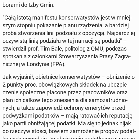
bo­ra­mi do Izby Gmin.
"Całą istotą ma­ni­fe­stu kon­ser­wa­ty­stów jest w mniej­
szym stopniu po­ka­za­nie planu rzą­dze­nia, a bar­dziej
próba stwo­rze­nia linii po­dzia­łu z opo­zy­cją. Naj­bar­dziej
oczy­wi­stą linią po­dzia­łu w tej nar­ra­cji są podatki" –
stwier­dził prof. Tim Bale, po­li­to­log z QMU, podczas
spo­tka­nia z człon­ka­mi Sto­wa­rzy­sze­nia Prasy Za­gra­
nicz­nej w Lon­dy­nie (FPA).
Jak wy­ja­śnił, obiet­ni­ce kon­ser­wa­ty­stów – ob­ni­że­nie o
2 punkty proc. obo­wiąz­ko­wych składek na ubez­pie­
cze­nie spo­łecz­ne płacone przez pra­cow­ni­ków oraz
plan ich cał­ko­wi­te­go znie­sie­nia dla sa­mo­za­trud­nio­
nych, a także za­po­wiedź ochrony eme­ry­tów przed
pod­wyż­ka­mi po­dat­ków – mają ratować ich re­pu­ta­cję
jako partii ob­ni­ża­ją­cej podatki. Ma się to jednak nijak
do rze­czy­wi­sto­ści, bowiem za­mro­że­nie progów po­dat­
ko­wych po­wo­du­je, że ob­cią­że­nia po­dat­ko­we w rze­czy­