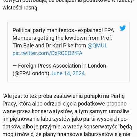
wi­sto­ści rosną.
Po­li­ti­cal party ma­ni­fe­stos - expla­ined! FPA
Members getting the lowdown from Prof.
Tim Bale and Dr Karl Pike from
@QMUL
pic.twitter.com/DxRQ0O2rFA
— Foreign Press As­so­cia­tion in London
(@FPA­Lon­don)
June 14, 2024
"Ale jest to też próba za­sta­wie­nia pułapki na Partię
Pracy, która albo odrzuci cięcia po­dat­ko­we pro­po­no­
wa­ne przez kon­ser­wa­ty­stów, a tym samym umoż­li­wi
im pięt­no­wa­nie la­bu­rzy­stów jako partii wy­so­kich po­
dat­ków, albo je przyj­mie, a wtedy kon­ser­wa­ty­ści będą
mogli mówić, że plany fi­nan­so­we la­bu­rzy­stów się nie