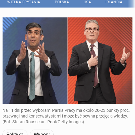
WIELKA BRYTANIA
POLSKA
USA
IRLANDIA
Na 11 dni przed wyborami Partia Pracy ma około 20-23 punkty proc.
przewagi nad konserwatystami i może być pewna przejęcia władzy.
(Fot. Stefan Rousseau - Pool/Getty Images)
Polityka
Wybory