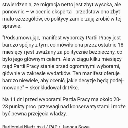
stwier­dze­nia, że mi­gra­cja netto jest zbyt wysoka, ale
po­now­nie – w ocenie eks­per­ta - przed­sta­wio­no zbyt
mało szcze­gó­łów, co po­li­ty­cy za­mie­rza­ją zrobić w tej
sprawie.
"Pod­su­mo­wu­jąc, ma­ni­fest wy­bor­czy Partii Pracy jest
bardzo spójny z tym, co mówiła ona przez ostat­nie 18
mie­się­cy i jest uważany za po­li­tycz­nie bez­piecz­ny, co
było jego głównym celem. Ale w ciągu kilku mie­się­cy
rząd Partii Pracy stanie przed ogrom­ny­mi wy­bo­ra­mi,
głównie w za­kre­sie wy­dat­ków. Ten ma­ni­fest oferuje
bardzo nie­wie­le, aby ocenić, jakie decyzje będą po­dej­
mo­wa­ne" – skon­klu­do­wał dr Pike.
Na 11 dni przed wy­bo­ra­mi Partia Pracy ma około 20-
23 punkty proc. prze­wa­gi nad kon­ser­wa­ty­sta­mi i może
być pewna prze­ję­cia władzy.
Bartłomiej Niedziński / PAP / Jagoda Sowa