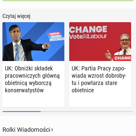
Czytaj więcej
UK: Obniżki składek
UK: Partia Pracy za­po­
pra­cow­ni­czych główną
wia­da wzrost do­bro­by­
obiet­ni­cą wy­bor­czą
tu i po­wta­rza stare
kon­ser­wa­ty­stów
obiet­ni­ce
›
Rolki Wiadomości