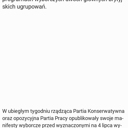
skich ugru­po­wań.
W ubie­głym ty­go­dniu rzą­dzą­ca Partia Kon­ser­wa­tyw­na
oraz opo­zy­cyj­na Partia Pracy opu­bli­ko­wa­ły swoje ma­
ni­fe­sty wy­bor­cze przed wy­zna­czo­ny­mi na 4 lipca wy­