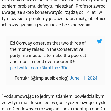
za­niem pro­ble­mu de­fi­cy­tu miesz­kań. Pro­fe­sor zwrócił
uwagę, że skoro kon­ser­wa­ty­ści rządzą od 14 lat i w
tym czasie te pro­ble­my jeszcze na­brzmia­ły, obiet­ni­ce
ich roz­wią­za­nia są w za­sa­dzie bez zna­cze­nia.
Ed Conway ob­se­rves that two thirds of
the money raised in the Con­se­rva­ti­ve
party ma­ni­fe­sto is to make the poorest
and most in need even poorer ð±
pic.twitter.com/8kmH­po­zBDd
— Farrukh (@im­plau­si­ble­blog)
June 11, 2024
"Pod­su­mo­wu­jąc to jednym zdaniem, po­wie­dział­bym,
że w tym ma­ni­fe­ście jest więcej ży­cze­nio­we­go my­śle­
nia niż cu­dow­nych roz­wią­zań i poza mantrą o ob­ni­ża­