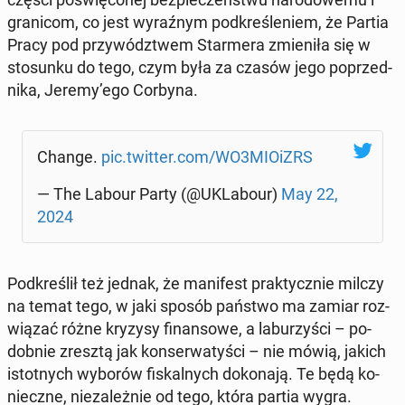
gra­ni­com, co jest wy­raź­nym pod­kre­śle­niem, że Partia
Pracy pod przy­wódz­twem Star­me­ra zmie­ni­ła się w
sto­sun­ku do tego, czym była za czasów jego po­przed­
ni­ka, Jeremy’ego Corbyna.
Change.
pic.twitter.com/WO3MIOiZRS
— The Labour Party (@UKLa­bo­ur)
May 22,
2024
Pod­kre­ślił też jednak, że ma­ni­fest prak­tycz­nie milczy
na temat tego, w jaki sposób państwo ma zamiar roz­
wią­zać różne kryzysy fi­nan­so­we, a la­bu­rzy­ści – po­
dob­nie zresztą jak kon­ser­wa­ty­ści – nie mówią, jakich
istot­nych wyborów fi­skal­nych do­ko­na­ją. Te będą ko­
niecz­ne, nie­za­leż­nie od tego, która partia wygra.