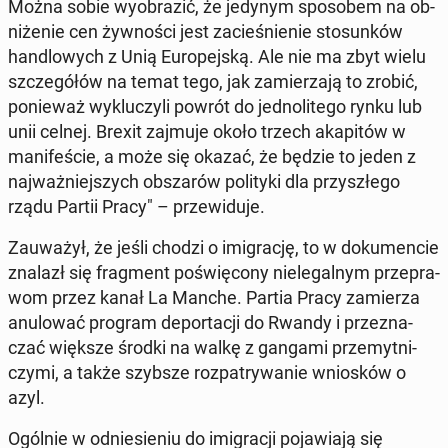
Można sobie wy­obra­zić, że jedynym spo­so­bem na ob­
ni­że­nie cen żyw­no­ści jest za­cie­śnie­nie sto­sun­ków
han­dlo­wych z Unią Eu­ro­pej­ską. Ale nie ma zbyt wielu
szcze­gó­łów na temat tego, jak za­mie­rza­ją to zrobić,
po­nie­waż wy­klu­czy­li powrót do jed­no­li­te­go rynku lub
unii celnej. Brexit zajmuje około trzech aka­pi­tów w
ma­ni­fe­ście, a może się okazać, że będzie to jeden z
naj­waż­niej­szych ob­sza­rów po­li­ty­ki dla przy­szłe­go
rządu Partii Pracy" – prze­wi­du­je.
Za­uwa­żył, że jeśli chodzi o imi­gra­cję, to w do­ku­men­cie
znalazł się frag­ment po­świę­co­ny nie­le­gal­nym prze­pra­
wom przez kanał La Manche. Partia Pracy za­mie­rza
anu­lo­wać program de­por­ta­cji do Rwandy i prze­zna­
czać większe środki na walkę z gangami prze­myt­ni­
czy­mi, a także szybsze roz­pa­try­wa­nie wnio­sków o
azyl.
Ogólnie w od­nie­sie­niu do imi­gra­cji po­ja­wia­ją się