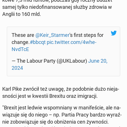
samej tylko nie­do­fi­nan­so­wa­nej służby zdrowia w
Anglii to 160 mld.
These are
@Keir_Starmer
's first steps for
change.
#bbcqt
pic.twitter.com/4whe­
NvdT­cE
— The Labour Party (@UKLa­bo­ur)
June 20,
2024
Karl Pike zwrócił też uwagę, że po­dob­nie dużo nie­ja­
sno­ści jest w kwestii Brexitu oraz imi­gra­cji.
"Brexit jest ledwie wspo­mnia­ny w ma­ni­fe­ście, ale na­
wią­zu­je się do niego – np. Partia Pracy bardzo wy­raź­
nie zo­bo­wią­zu­je się do ob­ni­że­nia cen żyw­no­ści.