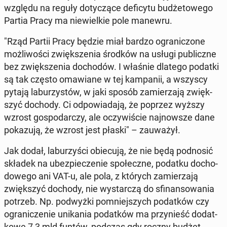
względu na reguły do­ty­czą­ce de­fi­cy­tu bu­dże­to­we­go
Partia Pracy ma nie­wiel­kie pole manewru.
"Rząd Partii Pracy będzie miał bardzo ogra­ni­czo­ne
moż­li­wo­ści zwięk­sze­nia środków na usługi pu­blicz­ne
bez zwięk­sze­nia do­cho­dów. I właśnie dlatego podatki
są tak często oma­wia­ne w tej kam­pa­nii, a wszyscy
pytają la­bu­rzy­stów, w jaki sposób za­mie­rza­ją zwięk­
szyć dochody. Ci od­po­wia­da­ją, że poprzez wyższy
wzrost go­spo­dar­czy, ale oczy­wi­ście naj­now­sze dane
po­ka­zu­ją, że wzrost jest płaski" – za­uwa­żył.
Jak dodał, la­bu­rzy­ści obie­cu­ją, że nie będą pod­no­sić
składek na ubez­pie­cze­nie spo­łecz­ne, podatku do­cho­
do­we­go ani VAT-u, ale pola, z których za­mie­rza­ją
zwięk­szyć dochody, nie wy­star­czą do sfi­nan­so­wa­nia
potrzeb. Np. pod­wyż­ki po­mniej­szych po­dat­ków czy
ogra­ni­cze­nie uni­ka­nia po­dat­ków ma przy­nieść do­dat­
ko­we 7,3 mld funtów, podczas gdy roczny budżet