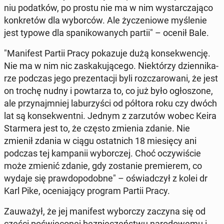
niu po­dat­ków, po prostu nie ma w nim wy­star­cza­ją­co
kon­kre­tów dla wy­bor­ców. Ale ży­cze­nio­we my­śle­nie
jest typowe dla spa­ni­ko­wa­nych partii" – ocenił Bale.
"Ma­ni­fest Partii Pracy po­ka­zu­je dużą kon­se­kwen­cję.
Nie ma w nim nic za­ska­ku­ją­ce­go. Nie­któ­rzy dzien­ni­ka­
rze podczas jego pre­zen­ta­cji byli roz­cza­ro­wa­ni, że jest
on trochę nudny i po­wta­rza to, co już było ogło­szo­ne,
ale przy­naj­mniej la­bu­rzy­ści od półtora roku czy dwóch
lat są kon­se­kwent­ni. Jednym z za­rzu­tów wobec Keira
Star­me­ra jest to, że często zmienia zdanie. Nie
zmienił zdania w ciągu ostat­nich 18 mie­się­cy ani
podczas tej kam­pa­nii wy­bor­czej. Choć oczy­wi­ście
może zmienić zdanie, gdy zo­sta­nie pre­mie­rem, co
wydaje się praw­do­po­dob­ne" – oświad­czył z kolei dr
Karl Pike, oce­nia­ją­cy program Partii Pracy.
Za­uwa­żył, że jej ma­ni­fest wy­bor­czy zaczyna się od
części po­świę­co­nej bez­pie­czeń­stwu na­ro­do­we­mu i