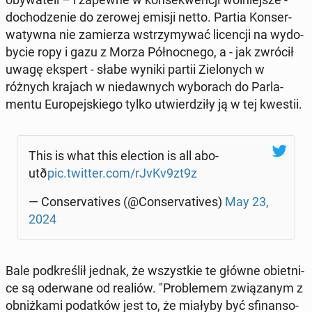
do­cho­dze­nie do zerowej emisji netto. Partia Kon­ser­
wa­tyw­na nie za­mie­rza wstrzy­my­wać li­cen­cji na wy­do­
by­cie ropy i gazu z Morza Pół­noc­ne­go, a - jak zwrócił
uwagę ekspert - słabe wyniki partii Zie­lo­nych w
różnych krajach w nie­daw­nych wy­bo­rach do Par­la­
men­tu Eu­ro­pej­skie­go tylko utwier­dzi­ły ją w tej kwestii.
This is what this elec­tion is all abo­
utð
pic.twitter.com/rJvKv9zt9z
— Con­se­rva­ti­ves (@Con­se­rva­ti­ves)
May 23,
2024
Bale pod­kre­ślił jednak, że wszyst­kie te główne obiet­ni­
ce są ode­rwa­ne od realiów. "Pro­ble­mem zwią­za­nym z
ob­niż­ka­mi po­dat­ków jest to, że miałyby być sfi­nan­so­