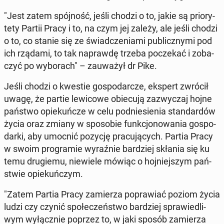
"Jest zatem spój­ność, jeśli chodzi o to, jakie są prio­ry­
te­ty Partii Pracy i to, na czym jej zależy, ale jeśli chodzi
o to, co stanie się ze świad­cze­nia­mi pu­blicz­ny­mi pod
ich rządami, to tak na­praw­dę trzeba po­cze­kać i zo­ba­
czyć po wy­bo­rach" – za­uwa­żył dr Pike.
Jeśli chodzi o kwestie go­spo­dar­cze, ekspert zwrócił
uwagę, że partie le­wi­co­we obie­cu­ją za­zwy­czaj hojne
państwo opie­kuń­cze w celu pod­nie­sie­nia stan­dar­dów
życia oraz zmiany w spo­so­bie funk­cjo­no­wa­nia go­spo­
dar­ki, aby umocnić pozycję pra­cu­ją­cych. Partia Pracy
w swoim pro­gra­mie wy­raź­nie bar­dziej skłania się ku
temu dru­gie­mu, nie­wie­le mówiąc o hoj­niej­szym pań­
stwie opie­kuń­czym.
"Zatem Partia Pracy za­mie­rza po­pra­wiać poziom życia
ludzi czy czynić spo­łe­czeń­stwo bar­dziej spra­wie­dli­
wym wy­łącz­nie poprzez to, w jaki sposób za­mie­rza