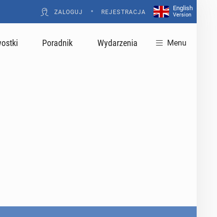
English
•
ZALOGUJ
REJESTRACJA
Version
ostki
Poradnik
Wydarzenia
Menu