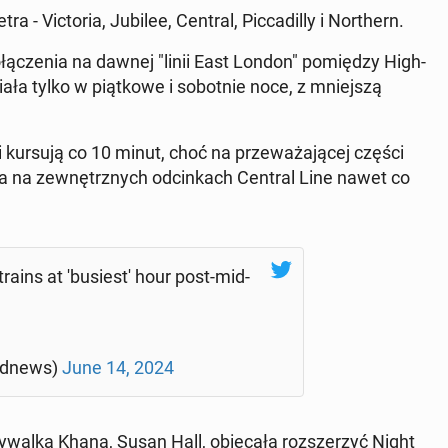
- Vic­to­ria, Jubilee, Central, Pic­ca­dil­ly i Nor­thern.
łą­cze­nia na dawnej "linii East London" po­mię­dzy Hi­gh­
ała tylko w piąt­ko­we i so­bot­nie noce, z mniej­szą
 kursują co 10 minut, choć na prze­wa­ża­ją­cej części
, a na ze­wnętrz­nych od­cin­kach Central Line nawet co
ins at 'bu­sie­st' hour post-mid­
rd­news)
June 14, 2024
ywalka Khana, Susan Hall, obie­ca­ła roz­sze­rzyć Night