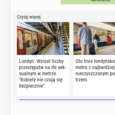
Netherlands
Czytaj więcej
Londyn: Wzrost liczby
Oto linie lon­dyń­ski
prze­stępstw na tle sek­
metra z naj­bar­dziej
su­al­nym w metrze.
nie­czysz­czo­nym po
"Kobiety nie czują się
trzem
bez­piecz­nie"