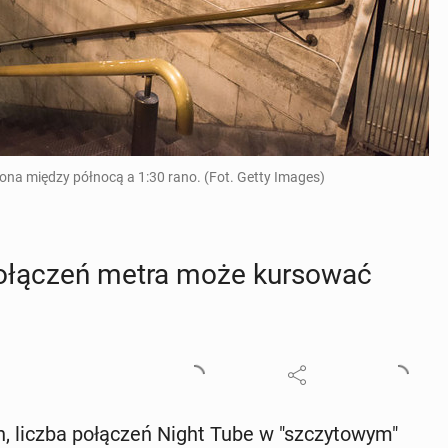
na między północą a 1:30 rano. (Fot. Getty Images)
łą­czeń metra może kur­so­wać
 liczba po­łą­czeń Night Tube w "szczy­to­wym"