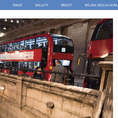
ŚWIAT
WALUTY
BREXIT
WOJNA ROSJA-UKRA