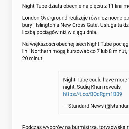
Night Tube działa obecnie na pięciu z 11 linii metra 
London Over­gro­und re­ali­zu­je również nocne po­
bu­ry i Is­ling­ton a New Cross Gate. Usługa ta dzi
liczbą po­cią­gów niż w ciągu dnia.
Na więk­szo­ści obecnej sieci Night Tube pociągi
linii Nor­thern mogą kur­so­wać co 7 lub 8 minut
20 minut.
Night Tube could have more tra
ni­ght, Sadiq Khan reveals
https://t.co/BOqRgm1B09
— Stan­dard News (@stan­da
Podczas wyborów na bur­mi­strza, to­ry­sow­ska r