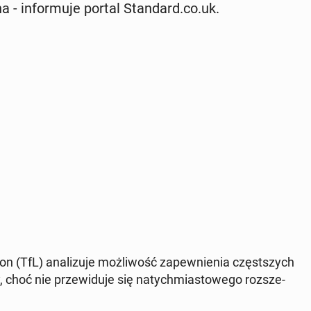
- in­for­mu­je portal Stan­dard.co.uk.
on (TfL) ana­li­zu­je moż­li­wość za­pew­nie­nia częst­szych
 choć nie prze­wi­du­je się na­tych­mia­sto­we­go roz­sze­