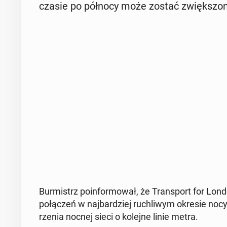
czasie po północy może zostać zwięk­szo­na 
Bur­mistrz po­in­for­mo­wał, że Trans­port for Lond
po­łą­czeń w naj­bar­dziej ru­chli­wym okresie nocy,
rze­nia nocnej sieci o kolejne linie metra.