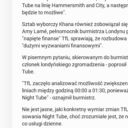
Tube na linię Ham­mer­smith and City, a na­stęp­nie l
będzie to możliwe".
Sztab wy­bor­czy Khana również zo­bo­wią­zał si
Amy Lamé, peł­no­moc­nik bur­mi­strza Londynu pe
"napięte finanse" TfL spra­wia­ją, że roz­bu­do­
"dużymi wy­zwa­nia­mi fi­nan­so­wy­mi".
W pi­sem­nym pytaniu, skie­ro­wa­nym do bur­mi­str
członek lon­dyń­skie­go zgro­ma­dze­nia - po­pro­sił
Tube.
"TfL zaczęło ana­li­zo­wać moż­li­wość zwięk­sze­ni
liniach między godziną 00:00 a 01:30, po­nie­waż 
Night Tube" - oznaj­mił bur­mistrz.
Nie jest jasne, jaki kon­kret­ny wymiar zmian TfL z
so­wa­nia Night Tube, choć zro­zu­mia­łe jest, 
co usługi dzienne.