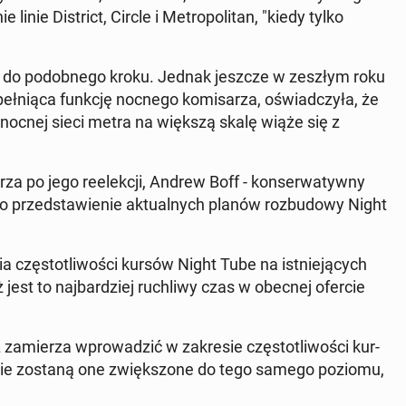
inie Di­strict, Circle i Me­tro­po­li­tan, "kiedy tylko
ę do po­dob­ne­go kroku. Jednak jeszcze w zeszłym roku
ł­nią­ca funkcję nocnego ko­mi­sa­rza, oświad­czy­ła, że
wa nocnej sieci metra na większą skalę wiąże się z
za po jego re­elek­cji, Andrew Boff - kon­ser­wa­tyw­ny
 o przed­sta­wie­nie ak­tu­al­nych planów roz­bu­do­wy Night
a czę­sto­tli­wo­ści kursów Night Tube na ist­nie­ją­cych
jest to naj­bar­dziej ru­chli­wy czas w obecnej ofercie
a­mie­rza wpro­wa­dzić w za­kre­sie czę­sto­tli­wo­ści kur­
że nie zostaną one zwięk­szo­ne do tego samego poziomu,