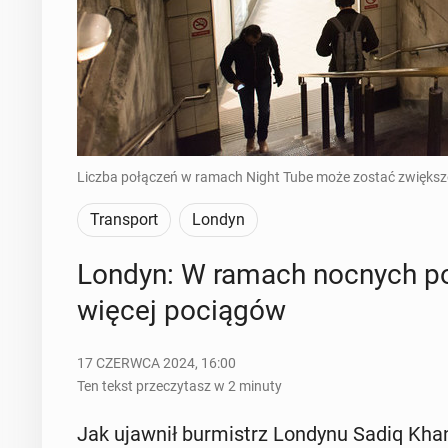
Liczba połączeń w ramach Night Tube może zostać zwiększo
Transport
Londyn
Londyn: W ramach nocnych po­
więcej po­cią­gów
17 CZERWCA 2024, 16:00
Ten tekst przeczytasz w 2 minuty
Jak ujawnił bur­mistrz Londynu Sadiq Khan,