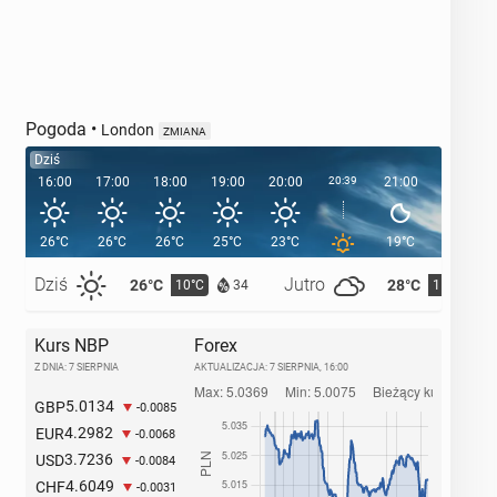
Pogoda
•
London
ZMIANA
Dziś
16:00
17:00
18:00
19:00
20:00
20:39
21:00
22:00
26°C
26°C
26°C
25°C
23°C
19°C
17°C
Dziś
Jutro
26°C
28°C
10°C
11°C
34
Kurs NBP
Forex
Z DNIA: 7 SIERPNIA
AKTUALIZACJA:
7 SIERPNIA, 16:00
5.0134
GBP
-0.0085
4.2982
EUR
-0.0068
3.7236
USD
-0.0084
4.6049
CHF
-0.0031