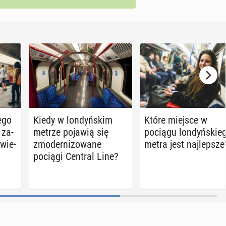
e­go
Kiedy w lon­dyń­skim
Które miejsce w
 za­
metrze pojawią się
pociągu lon­dyń­skie­
­wie­
zmo­der­ni­zo­wa­ne
metra jest naj­lep­sze
pociągi Central Line?