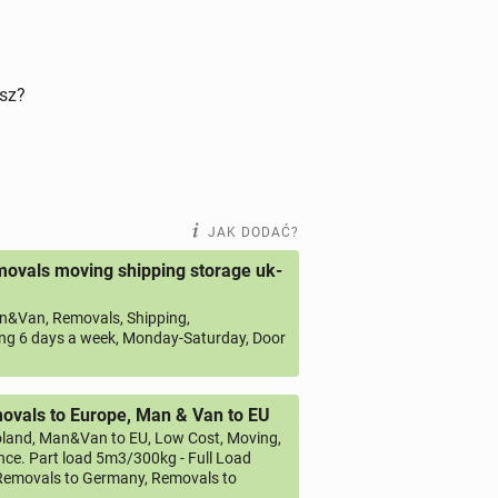
isz?
JAK DODAĆ?
ovals moving shipping storage uk-
&Van, Removals, Shipping,
ng 6 days a week, Monday-Saturday, Door
vals to Europe, Man & Van to EU
land, Man&Van to EU, Low Cost, Moving,
ce. Part load 5m3/300kg - Full Load
emovals to Germany, Removals to