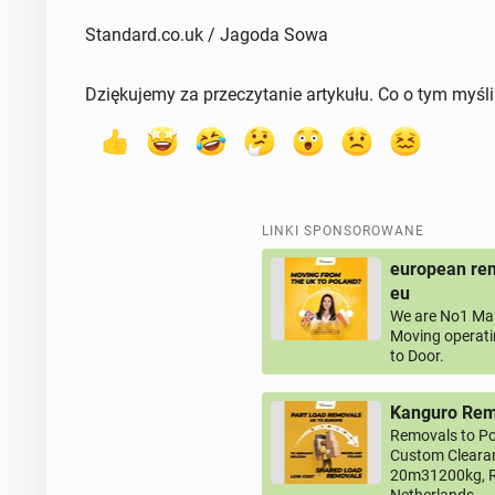
Standard.co.uk / Jagoda Sowa
Dziękujemy za przeczytanie artykułu. Co o tym myśl
LINKI SPONSOROWANE
european rem
eu
We are No1 Man
Moving operati
to Door.
Kanguro Remo
Removals to Po
Custom Clearan
20m31200kg, R