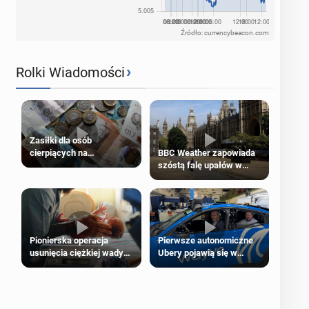
Źródło: currencybeacon.com
›
Rolki Wiadomości
Zasiłki dla osób
cierpiących na
BBC Weather zapowiada
schorzenia psychiczne
szóstą falę upałów w
Londynie
Pierwsze autonomiczne
Pionierska operacja
Ubery pojawią się w
usunięcia ciężkiej wady
Londynie jeszcze tego
wrodzonej płodu w łonie
lata
matki