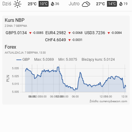
Dziś
Jutro
25°C
27°C
10°C
14°C
36
19
Kurs NBP
Z DNIA: 7 SIERPNIA
5.0134
4.2982
3.7236
GBP
EUR
USD
-0.0085
-0.0068
-0.0084
4.6049
CHF
-0.0031
Forex
AKTUALIZACJA:
7 SIERPNIA, 13:30
Źródło: currencybeacon.com