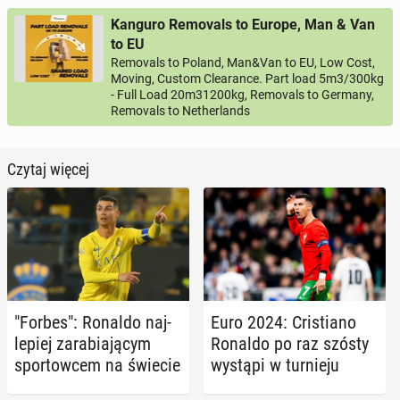
Kanguro Removals to Europe, Man & Van
to EU
Removals to Poland, Man&Van to EU, Low Cost,
Moving, Custom Clearance. Part load 5m3/300kg
- Full Load 20m31200kg, Removals to Germany,
Removals to Netherlands
Czytaj więcej
"Forbes": Ronaldo naj­
Euro 2024: Cri­stia­no
le­piej za­ra­bia­ją­cym
Ronaldo po raz szósty
spor­tow­cem na świecie
wystąpi w tur­nie­ju