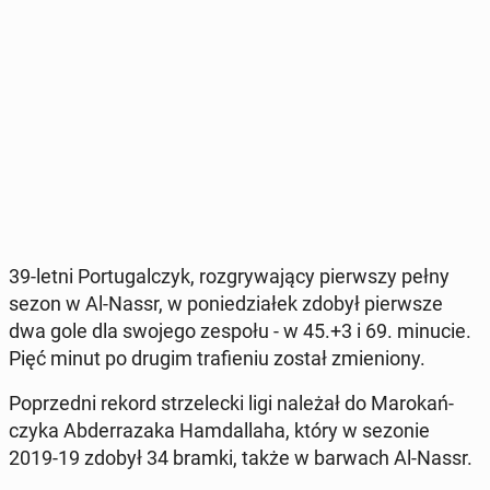
39-letni Por­tu­gal­czyk, roz­gry­wa­ją­cy pierw­szy pełny
sezon w Al-Nassr, w po­nie­dzia­łek zdobył pierw­sze
dwa gole dla swojego zespołu - w 45.+3 i 69. minucie.
Pięć minut po drugim tra­fie­niu został zmie­nio­ny.
Po­przed­ni rekord strze­lec­ki ligi należał do Ma­ro­kań­
czy­ka Ab­der­ra­za­ka Ham­dal­la­ha, który w sezonie
2019-19 zdobył 34 bramki, także w barwach Al-Nassr.