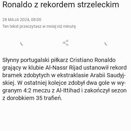
Ronaldo z re­kor­dem strze­lec­kim
28 MAJA 2024, 08:00
Ten tekst przeczytasz w mniej niż minutę
Słynny por­tu­gal­ski piłkarz Cri­stia­no Ronaldo
grający w klubie Al-Nassr Rijad usta­no­wił rekord
bramek zdo­by­tych w eks­tra­kla­sie Arabii Sau­dyj­
skiej. W ostat­niej kolejce zdobył dwa gole w wy­
gra­nym 4:2 meczu z Al-Ittihad i za­koń­czył sezon
z do­rob­kiem 35 trafień.