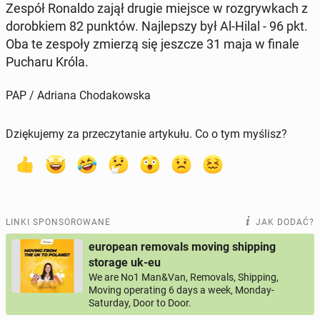
Zespół Ronaldo zajął drugie miejsce w roz­gryw­kach z
do­rob­kiem 82 punktów. Naj­lep­szy był Al-Hilal - 96 pkt.
Oba te zespoły zmierzą się jeszcze 31 maja w finale
Pucharu Króla.
PAP / Adriana Chodakowska
Dziękujemy za przeczytanie artykułu. Co o tym myślisz?
LINKI SPONSOROWANE
JAK DODAĆ?
european removals moving shipping
storage uk-eu
We are No1 Man&Van, Removals, Shipping,
Moving operating 6 days a week, Monday-
Saturday, Door to Door.