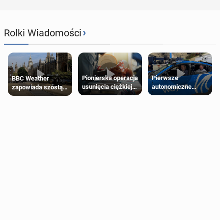
›
Rolki Wiadomości
Pierwsze
Pionierska operacja
BBC Weather
autonomiczne
usunięcia ciężkiej
zapowiada szóstą
Ubery pojawią się
wady wrodzonej
falę upałów w
w Londynie jeszcze
płodu w łonie matki
Londynie
tego lata