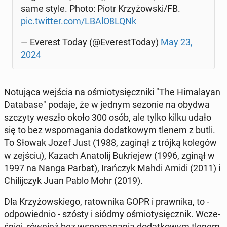
same style. Photo: Piotr Krzy­żow­ski/FB.
pic.twitter.com/LBAlO8LQNk
— Everest Today (@Eve­re­st­To­day)
May 23,
2024
No­tu­ją­ca wejścia na ośmio­ty­sięcz­ni­ki "The Hi­ma­lay­an
Da­ta­ba­se" podaje, że w jednym sezonie na obydwa
szczyty weszło około 300 osób, ale tylko kilku udało
się to bez wspo­ma­ga­nia do­dat­ko­wym tlenem z butli.
To Słowak Jozef Just (1988, zaginął z trójką kolegów
w zejściu), Kazach Ana­to­lij Bu­krie­jew (1996, zginął w
1997 na Nanga Parbat), Irań­czyk Mahdi Amidi (2011) i
Chi­lij­czyk Juan Pablo Mohr (2019).
Dla Krzy­żow­skie­go, ra­tow­ni­ka GOPR i praw­ni­ka, to -
od­po­wied­nio - szósty i siódmy ośmio­ty­sięcz­nik. Wcze­
śniej, również bez wspo­ma­ga­nia do­dat­ko­wym tlenem