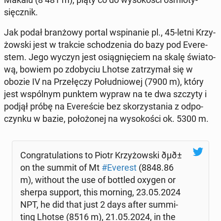
sięcz­nik.
Jak podał bran­żo­wy portal wspi­na­nie pl., 45-letni Krzy­
żow­ski jest w trakcie scho­dze­nia do bazy pod Eve­re­
stem. Jego wyczyn jest osią­gnię­ciem na skalę świa­to­
wą, bowiem po zdo­by­ciu Lhotse za­trzy­mał się w
obozie IV na Prze­łę­czy Po­łu­dnio­wej (7900 m), który
jest wspól­nym punktem wypraw na te dwa szczyty i
podjął próbę na Eve­re­ście bez sko­rzy­sta­nia z od­po­
czyn­ku w bazie, po­ło­żo­nej na wy­so­ko­ści ok. 5300 m.
Con­gra­tu­la­tions to Piotr Krzy­żow­ski ðµð±
on the summit of Mt
#Everest
(8848.86
m), without the use of bottled oxygen or
sherpa support, this morning, 23.05.2024
NPT, he did that just 2 days after sum­mi­
ting Lhotse (8516 m), 21.05.2024, in the