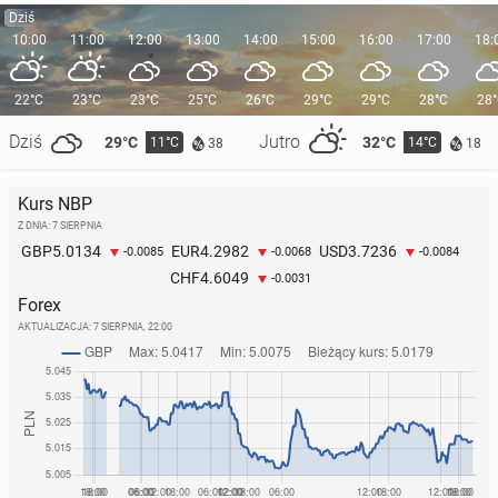
Dziś
10:00
11:00
12:00
13:00
14:00
15:00
16:00
17:00
18:
22°C
23°C
23°C
25°C
26°C
29°C
29°C
28°C
28
Dziś
Jutro
29°C
32°C
11°C
14°C
38
18
Kurs NBP
Z DNIA: 7 SIERPNIA
5.0134
4.2982
3.7236
GBP
EUR
USD
-0.0085
-0.0068
-0.0084
4.6049
CHF
-0.0031
Forex
AKTUALIZACJA:
7 SIERPNIA, 22:00