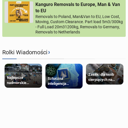
Kanguro Removals to Europe, Man & Van
to EU
Removals to Poland, Man&Van to EU, Low Cost,
Moving, Custom Clearance. Part load 5m3/300kg
- Full Load 20m31200kg, Removals to Germany,
Removals to Netherlands
›
Rolki Wiadomości
Zasiłki dla osób
Najlepsze
Sztuczna
cierpiących na
nadmorskie
inteligencja
schorzenia
miasteczko blisko
próbowała oszukać
psychiczne
Londynu
człowieka