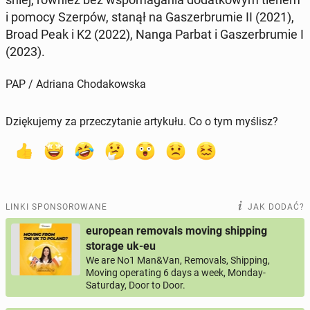
i pomocy Szerpów, stanął na Ga­szer­bru­mie II (2021),
Broad Peak i K2 (2022), Nanga Parbat i Ga­szer­bru­mie I
(2023).
PAP / Adriana Chodakowska
Dziękujemy za przeczytanie artykułu. Co o tym myślisz?
LINKI SPONSOROWANE
JAK DODAĆ?
european removals moving shipping
storage uk-eu
We are No1 Man&Van, Removals, Shipping,
Moving operating 6 days a week, Monday-
Saturday, Door to Door.