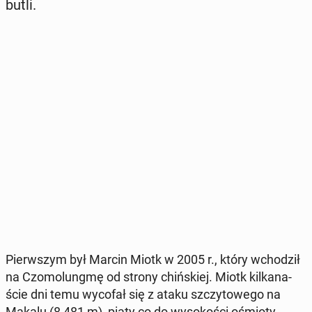
butli.
Pierw­szym był Marcin Miotk w 2005 r., który wcho­dził
na Czo­mo­lung­mę od strony chiń­skiej. Miotk kil­ka­na­
ście dni temu wycofał się z ataku szczy­to­we­go na
Makalu (8 481 m), piąty co do wy­so­ko­ści ośmio­ty­