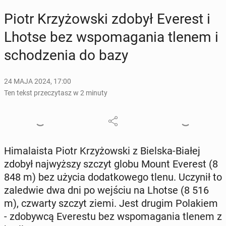
Piotr Krzy­żow­ski zdobył Everest i
Lhotse bez wspo­ma­ga­nia tlenem i
scho­dze­nia do bazy
24 MAJA 2024, 17:00
Ten tekst przeczytasz w 2 minuty
Hi­ma­la­ista Piotr Krzy­żow­ski z Bielska-Białej
zdobył naj­wyż­szy szczyt globu Mount Everest (8
848 m) bez użycia do­dat­ko­we­go tlenu. Uczynił to
za­le­d­wie dwa dni po wejściu na Lhotse (8 516
m), czwarty szczyt ziemi. Jest drugim Po­la­kiem
- zdo­byw­cą Eve­re­stu bez wspo­ma­ga­nia tlenem z