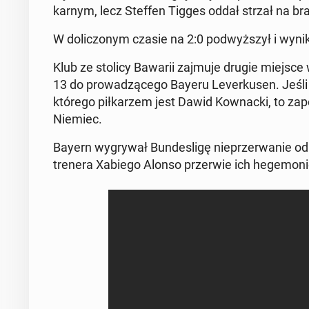
karnym, lecz Steffen Tigges oddał strzał na bra
W do­li­czo­nym czasie na 2:0 pod­wyż­szył i wyn
Klub ze stolicy Bawarii zajmuje drugie miejsce w 
13 do pro­wa­dzą­ce­go Bayeru Le­ver­ku­sen. Jeśli 
którego pił­ka­rzem jest Dawid Kow­nac­ki, to za­p
Niemiec.
Bayern wy­gry­wał Bun­de­sli­gę nie­prze­rwa­nie o
trenera Xabiego Alonso prze­rwie ich he­ge­mo­ni