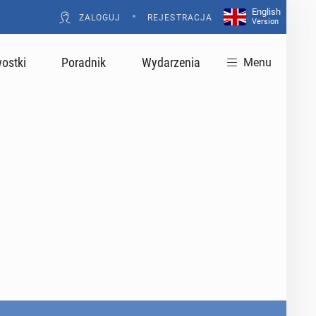
English
•
ZALOGUJ
REJESTRACJA
Version
ostki
Poradnik
Wydarzenia
Menu