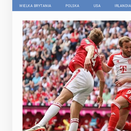
WIELKA BRYTANIA
POLSKA
USA
IRLANDIA