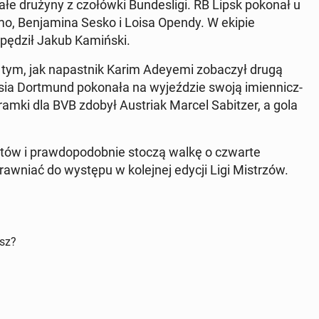
­łe drużyny z czo­łów­ki Bun­de­sli­gi. RB Lipsk pokonał u
mo, Ben­ja­mi­na Sesko i Loisa Opendy. W ekipie
pędził Jakub Ka­miń­ski.
o tym, jak na­past­nik Karim Adeyemi zo­ba­czył drugą
­sia Do­rt­mund po­ko­na­ła na wy­jeź­dzie swoją imien­nicz­
ramki dla BVB zdobył Au­striak Marcel Sa­bit­zer, a gola
tów i praw­do­po­dob­nie stoczą walkę o czwarte
raw­niać do występu w ko­lej­nej edycji Ligi Mi­strzów.
isz?