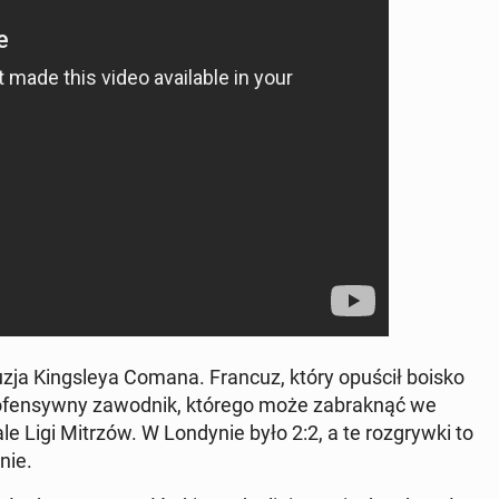
­zja King­sleya Comana. Francuz, który opuścił boisko
fen­syw­ny za­wod­nik, którego może za­brak­nąć we
le Ligi Mitrzów. W Lon­dy­nie było 2:2, a te roz­gryw­ki to
nie.