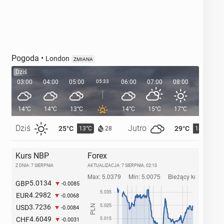
Pogoda
•
London
ZMIANA
Dziś
03:00
04:00
05:00
05:33
06:00
07:00
08:00
09:00
14°C
14°C
13°C
14°C
15°C
17°C
19°C
Dziś
Jutro
25°C
29°C
13°C
14°C
28
Kurs NBP
Forex
Z DNIA: 7 SIERPNIA
AKTUALIZACJA:
7 SIERPNIA, 02:10
5.0134
GBP
-0.0085
4.2982
EUR
-0.0068
3.7236
USD
-0.0084
4.6049
CHF
-0.0031