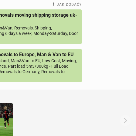
JAK DODAĆ?
ovals moving shipping storage uk-
&Van, Removals, Shipping,
ng 6 days a week, Monday-Saturday, Door
vals to Europe, Man & Van to EU
land, Man&Van to EU, Low Cost, Moving,
ce. Part load 5m3/300kg - Full Load
emovals to Germany, Removals to