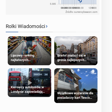
Źródło: currencybeacon.com
›
Rolki Wiadomości
Lipcowy ranking
Bristol znalazł się w
najtańszych
gronie najlepszych
supermarketów
kierunków podróży na
świecie
Kierowcy autobusów w
Londynie zapowiadają
Wyjątkowe wyzwanie dla
strajki
posiadaczy kart Tesco
Clubcard!