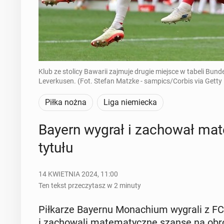
Klub ze stolicy Bawarii zajmuje drugie miejsce w tabeli Bun
Leverkusen. (Fot. Stefan Matzke - sampics/Corbis via Getty
Piłka nożna
Liga niemiecka
Bayern wygrał i za­cho­wał ma­
tytułu
14 KWIETNIA 2024, 11:00
Ten tekst przeczytasz w 2 minuty
Pił­ka­rze Bayernu Mo­na­chium wygrali z FC K
i za­cho­wa­li ma­te­ma­tycz­ne szanse na obr