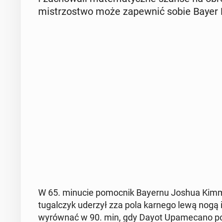
mi­strzo­stwo może za­pew­nić sobie Bayer
W 65. minucie po­moc­nik Bayernu Joshua Kimmich
tu­gal­czyk uderzył zza pola karnego lewą nogą i
wy­rów­nać w 90. min, gdy Dayot Upa­me­ca­no po­