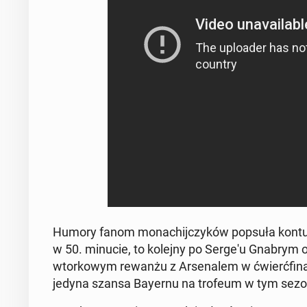
Humory fanom mo­na­chij­czy­ków popsuła kon­tu
w 50. minucie, to kolejny po Serge'u Gnabrym o
wtor­ko­wym rewanżu z Ar­se­na­lem w ćwierć­fi­na­
jedyna szansa Bayernu na trofeum w tym sezo