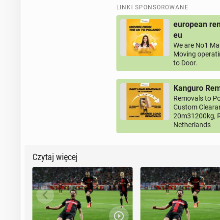
LINKI SPONSOROWANE
european rem
eu
We are No1 Man
Moving operati
to Door.
Kanguro Remo
Removals to Po
Custom Clearan
20m31200kg, R
Netherlands
Czytaj więcej