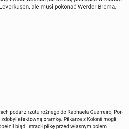
 Le­ver­ku­sen, ale musi pokonać Werder Brema.
 podał z rzutu rożnego do Ra­pha­ela Gu­er­re­iro, Por­
 zdobył efek­tow­ną bramkę. Pił­ka­rze z Kolonii mogli
peł­nił błąd i stracił piłkę przed własnym polem