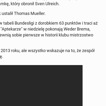
mkę, który obronił Sven Ulreich.
ik ustalił Thomas Mueller.
tabeli Bun­de­sli­gi z do­rob­kiem 63 punktów i traci aż
"Ap­te­ka­rze" w nie­dzie­lę po­ko­na­ją Weder Brema,
ew­nią sobie pierw­sze w hi­sto­rii klubu mi­strzo­stwo
d 2013 roku, ale wszyst­ko wska­zu­je na to, że zespół
ę.