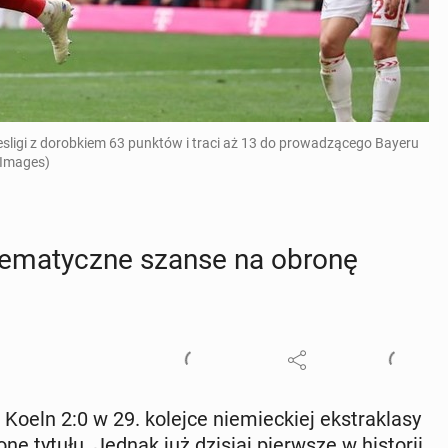
desligi z dorobkiem 63 punktów i traci aż 13 do prowadzącego Bayeru
 Images)
te­ma­tycz­ne szanse na obronę
oeln 2:0 w 29. kolejce nie­miec­kiej eks­tra­kla­sy
onę tytułu. Jednak już dzisiaj pierw­sze w hi­sto­rii