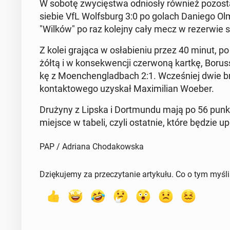
W sobotę zwy­cię­stwa od­nio­sły również po­zo­sta
siebie VfL Wol­fs­burg 3:0 po golach Daniego Ol
"Wilków" po raz kolejny cały mecz w re­zer­wie s
Z kolei grająca w osła­bie­niu przez 40 minut, p
żółtą i w kon­se­kwen­cji czer­wo­ną kartkę, Bo­rus
kę z Mo­en­chen­glad­bach 2:1. Wcze­śniej dwie b
kon­tak­to­we­go uzyskał Ma­xi­mi­lian Woeber.
Drużyny z Lipska i Do­rt­mun­du mają po 56 punk
miejsce w tabeli, czyli ostat­nie, które będzie up
PAP / Adriana Chodakowska
Dziękujemy za przeczytanie artykułu. Co o tym myśl