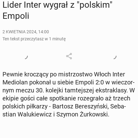
Lider Inter wygrał z "polskim"
Empoli
2 KWIETNIA 2024, 14:00
Ten tekst przeczytasz w 1 minutę
Pewnie kro­czą­cy po mi­strzo­stwo Włoch Inter
Me­dio­lan pokonał u siebie Empoli 2:0 w wie­czor­
nym meczu 30. kolejki tam­tej­szej eks­tra­kla­sy. W
ekipie gości całe spo­tka­nie ro­ze­gra­ło aż trzech
pol­skich pił­ka­rzy - Bartosz Be­re­szyń­ski, Se­ba­
stian Wa­lu­kie­wicz i Szymon Żur­kow­ski.