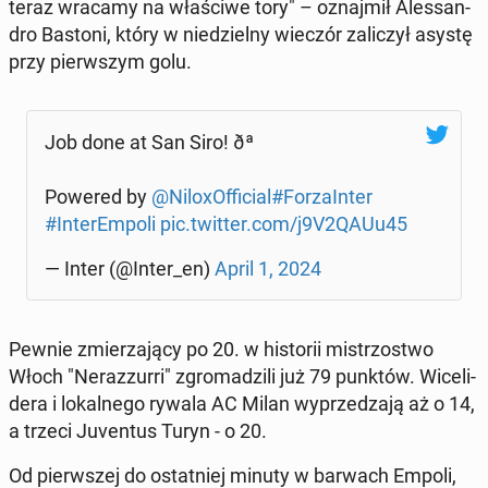
teraz wracamy na wła­ści­we tory" – oznaj­mił Ales­san­
dro Bastoni, który w nie­dziel­ny wieczór za­li­czył asystę
przy pierw­szym golu.
Job done at San Siro! ðª
Powered by
@Ni­lo­xOf­fi­cial
#Fo­rza­In­ter
#In­te­rEm­po­li
pic.twitter.com/j9V2QAUu45
— Inter (@Inter_en)
April 1, 2024
Pewnie zmie­rza­ją­cy po 20. w hi­sto­rii mi­strzo­stwo
Włoch "Ne­raz­zur­ri" zgro­ma­dzi­li już 79 punktów. Wi­ce­li­
de­ra i lo­kal­ne­go rywala AC Milan wy­prze­dza­ją aż o 14,
a trzeci Ju­ven­tus Turyn - o 20.
Od pierw­szej do ostat­niej minuty w barwach Empoli,