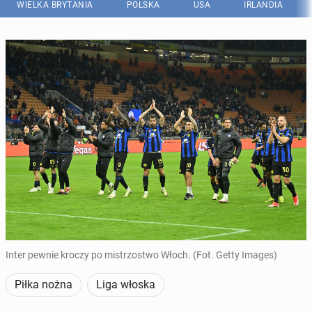
WIELKA BRYTANIA
POLSKA
USA
IRLANDIA
Inter pewnie kroczy po mistrzostwo Włoch. (Fot. Getty Images)
Piłka nożna
Liga włoska