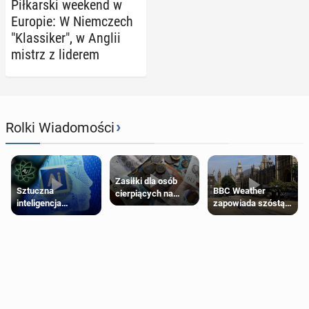
Pił­kar­ski weekend w
Europie: W Niem­czech
"Klas­si­ker", w Anglii
mistrz z liderem
›
Rolki Wiadomości
Zasiłki dla osób
Sztuczna
BBC Weather
cierpiących na
inteligencja
zapowiada szóstą
schorzenia
próbowała oszukać
falę upałów w
psychiczne
człowieka
Londynie