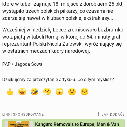
które w tabeli zajmuje 18. miejsce z do­rob­kiem 25 pkt,
wy­stą­pi­ło trzech pol­skich pił­ka­rzy, co czasami nie
zdarza się nawet w klubach pol­skiej eks­tra­kla­sy...
Wcze­śniej w nie­dzie­lę Lecce zre­mi­so­wa­ło bez­bram­ko­
wo z piątą w tabeli Romą, w której do 64. minuty grał
re­pre­zen­tant Polski Nicola Za­lew­ski, wy­róż­nia­ją­cy się
w ostat­nich meczach kadry na­ro­do­wej.
PAP / Jagoda Sowa
Dziękujemy za przeczytanie artykułu. Co o tym myślisz?
LINKI SPONSOROWANE
JAK DODAĆ?
Kanguro Removals to Europe, Man & Van