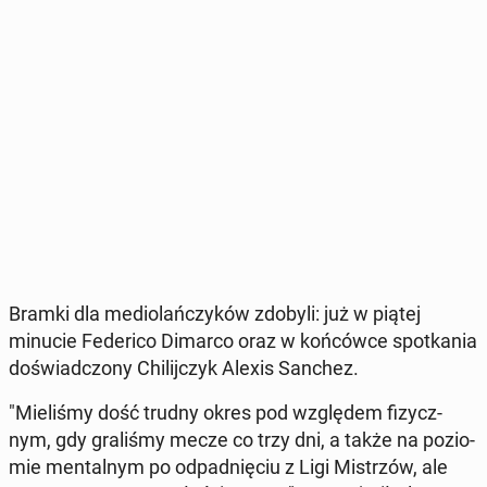
Bramki dla me­dio­lań­czy­ków zdobyli: już w piątej
minucie Fe­de­ri­co Dimarco oraz w koń­ców­ce spo­tka­nia
do­świad­czo­ny Chi­lij­czyk Alexis Sanchez.
"Mie­li­śmy dość trudny okres pod wzglę­dem fi­zycz­
nym, gdy gra­li­śmy mecze co trzy dni, a także na po­zio­
mie men­tal­nym po od­pad­nię­ciu z Ligi Mi­strzów, ale