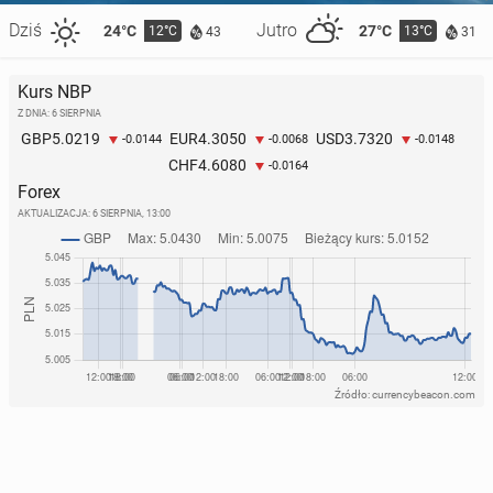
Dziś
Jutro
24°C
27°C
12°C
13°C
43
31
Kurs NBP
Z DNIA: 6 SIERPNIA
5.0219
4.3050
3.7320
GBP
EUR
USD
-0.0144
-0.0068
-0.0148
4.6080
CHF
-0.0164
Forex
AKTUALIZACJA:
6 SIERPNIA, 13:00
Źródło: currencybeacon.com