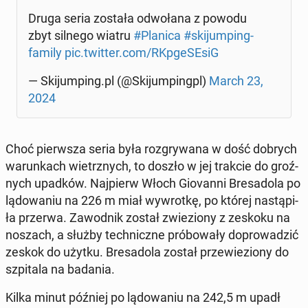
Druga seria została od­wo­ła­na z powodu
zbyt silnego wiatru
#Planica
#ski­jum­ping­
fa­mi­ly
pic.twitter.com/RKp­ge­SE­siG
— Ski­jum­ping.pl (@Ski­jum­pingpl)
March 23,
2024
Choć pierw­sza seria była roz­gry­wa­na w dość dobrych
wa­run­kach wietrz­nych, to doszło w jej trakcie do groź­
nych upadków. Naj­pierw Włoch Gio­van­ni Bre­sa­do­la po
lą­do­wa­niu na 226 m miał wy­wrot­kę, po której na­stą­pi­
ła przerwa. Za­wod­nik został zwie­zio­ny z zeskoku na
noszach, a służby tech­nicz­ne pró­bo­wa­ły do­pro­wa­dzić
zeskok do użytku. Bre­sa­do­la został prze­wie­zio­ny do
szpi­ta­la na badania.
Kilka minut później po lą­do­wa­niu na 242,5 m upadł