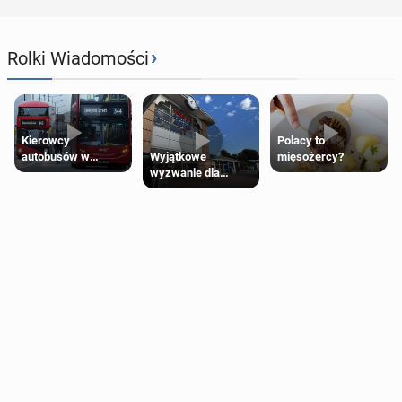
›
Rolki Wiadomości
Kierowcy
Polacy to
Wyjątkowe
autobusów w
mięsożercy?
wyzwanie dla
Londynie
posiadaczy kart
zapowiadają strajki
Tesco Clubcard!