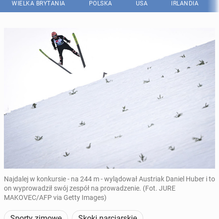
WIELKA BRYTANIA
POLSKA
USA
IRLANDIA
Najdalej w konkursie - na 244 m - wylądował Austriak Daniel Huber i to
on wyprowadził swój zespół na prowadzenie. (Fot. JURE
MAKOVEC/AFP via Getty Images)
Sporty zimowe
Skoki narciarskie