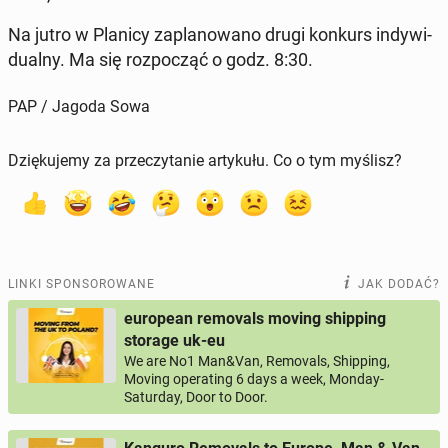
Na jutro w Planicy za­pla­no­wa­no drugi konkurs in­dy­wi­
du­al­ny. Ma się roz­po­cząć o godz. 8:30.
PAP / Jagoda Sowa
Dziękujemy za przeczytanie artykułu. Co o tym myślisz?
LINKI SPONSOROWANE
JAK DODAĆ?
european removals moving shipping
storage uk-eu
We are No1 Man&Van, Removals, Shipping,
Moving operating 6 days a week, Monday-
Saturday, Door to Door.