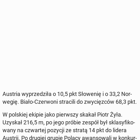
Austria wy­prze­dzi­ła o 10,5 pkt Sło­we­nię i o 33,2 Nor­
we­gię. Biało-Czer­wo­ni stra­ci­li do zwy­cięz­ców 68,3 pkt.
W pol­skiej ekipie jako pierw­szy skakał Piotr Żyła.
Uzyskał 216,5 m, po jego próbie zespół był skla­sy­fi­ko­
wa­ny na czwar­tej pozycji ze stratą 14 pkt do lidera
Austrii. Po drugiej grupie Polacy awan­so­wa­li w kon­kur­