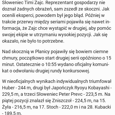
Sło­we­niec Timi Zajc. Re­pre­zen­tant go­spo­da­rzy nie
doznał żadnych obrażeń, sam zszedł ze skoczni. Jak
ocenili eks­per­ci, powodem był jego błąd. Później w
trakcie przerwy między seriami po­ja­wi­ła się nawet in­
for­ma­cja, że Zajc chce wy­stą­pić w drugiej, aby pomóc
swojej ekipie w utrzy­ma­niu wy­so­kiej pozycji. Jak się
okazało, nie było to po­trzeb­ne.
Nad skocz­nią w Planicy po­ja­wi­ły się bowiem ciemne
chmury, po­cząt­ko­wo start drugiej serii opóź­nio­no o 15
minut. Osta­tecz­nie o 10:55 wydano ofi­cjal­ny ko­mu­ni­
kat o od­wo­ła­niu drugiej rundy kon­kur­so­wej.
W nie­ofi­cjal­nych wy­ni­kach in­dy­wi­du­al­nych trium­fo­wał
Huber - 244 m, drugi był Ja­poń­czyk Ryoyu Ko­bay­ashi -
229,5 m, a trzeci Sło­we­niec Peter Prevc - 223,5 m. Na
piątej pozycji znalazł się Znisz­czoł - 224,5 m, na 15.
Żyła - 216,5 m, na 17. Stoch - 222,0 m i na 28. Kubacki
- 189,5 m.