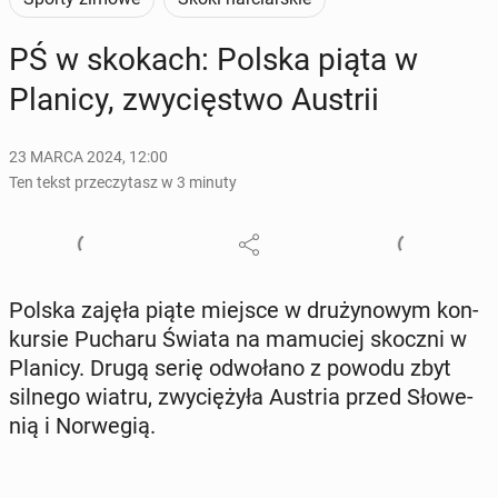
PŚ w skokach: Polska piąta w
Planicy, zwy­cię­stwo Austrii
23 MARCA 2024, 12:00
Ten tekst przeczytasz w 3 minuty
Polska zajęła piąte miejsce w dru­ży­no­wym kon­
kur­sie Pucharu Świata na ma­mu­ciej skoczni w
Planicy. Drugą serię od­wo­ła­no z powodu zbyt
silnego wiatru, zwy­cię­ży­ła Austria przed Sło­we­
nią i Nor­we­gią.