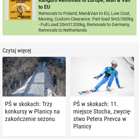
Kanguro Removals to Europe, Man & Van
to EU
Removals to Poland, Man&Van to EU, Low Cost,
Moving, Custom Clearance. Part load 5m3/300kg
- Full Load 20m31200kg, Removals to Germany,
Removals to Netherlands
Czytaj więcej
PŚ w skokach: Trzy
PŚ w skokach: 11.
kon­kur­sy w Planicy na
miejsce Stocha, zwy­cię­
za­koń­cze­nie sezonu
stwo Petera Prevca w
Planicy