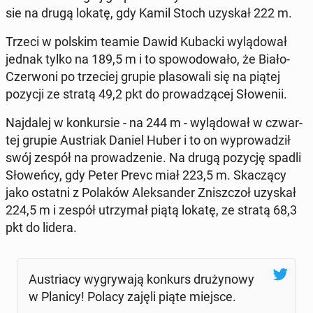
sie na drugą lokatę, gdy Kamil Stoch uzyskał 222 m.
Trzeci w polskim teamie Dawid Kubacki wy­lą­do­wał
jednak tylko na 189,5 m i to spo­wo­do­wa­ło, że Biało-
Czer­wo­ni po trze­ciej grupie pla­so­wa­li się na piątej
pozycji ze stratą 49,2 pkt do pro­wa­dzą­cej Sło­we­nii.
Naj­da­lej w kon­kur­sie - na 244 m - wy­lą­do­wał w czwar­
tej grupie Au­striak Daniel Huber i to on wy­pro­wa­dził
swój zespół na pro­wa­dze­nie. Na drugą pozycję spadli
Sło­weń­cy, gdy Peter Prevc miał 223,5 m. Ska­czą­cy
jako ostatni z Polaków Alek­san­der Znisz­czoł uzyskał
224,5 m i zespół utrzy­mał piątą lokatę, ze stratą 68,3
pkt do lidera.
Au­stria­cy wy­gry­wa­ją konkurs dru­ży­no­wy
w Planicy! Polacy zajęli piąte miejsce.