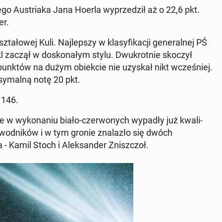
go Aus­tri­a­ka Jana Hoerla wyprzedz­ił aż o 22,6 pkt.
er.
­tałowej Kuli. Na­jlep­szy w klasy­fikacji gen­er­al­nej PŚ
 zaczął w doskon­ałym stylu. Dwukrot­nie skoczył
u punktów na dużym obiek­cie nie uzyskał nikt wcześniej.
­mal­ną notę 20 pkt.
 146.
nie w wyko­na­niu biało-cz­er­wonych wypadły już kwal­i­
a­wod­ników i w tym gronie znalazło się dwóch
 Kamil Stoch i Alek­sander Zniszc­zoł.