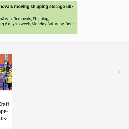
ovals moving shipping storage uk-
&Van, Removals, Shipping,
ng 6 days a week, Monday-Saturday, Door
Kraft
­pe­
ack­