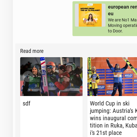
european rem
eu
We are No1 Man
Moving operati
to Door.
Read more
sdf
World Cup in ski
jumping: Aus­tri­a's 
wins in­au­gur­al com
ti­tion in Ruka, Kub
i's 21st place