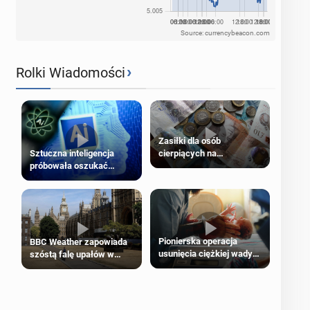
Source: currencybeacon.com
›
Rolki Wiadomości
Zasiłki dla osób
cierpiących na
Sztuczna inteligencja
schorzenia psychiczne
próbowała oszukać
człowieka
Pionierska operacja
BBC Weather zapowiada
usunięcia ciężkiej wady
szóstą falę upałów w
wrodzonej płodu w łonie
Londynie
matki