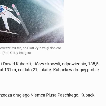
er­wszej 20-tce, bo Piotr Żyła zajął dopiero
.. (Fot. Getty Images)
a i Dawid Kubacki, którzy skoczyli, odpowied­nio, 135,5 i
kał 131 m, co dało 21. lokatę. Kubacki w drugiej próbie
 wyprzedza drugiego Niemca Piusa Paschkego. Kubacki