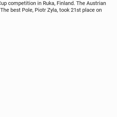
com­pe­ti­tion in Ruka, Finland. The Aus­tri­an
 The best Pole, Piotr Zyla, took 21st place on