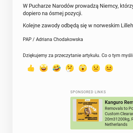
W Pucharze Narodów prowadzą Niemcy, którzy ni
dopiero na ósmej pozycji.
Kolejne zawody odbędą się w nor­weskim Lille­h
PAP / Adriana Chodakowska
Dziękujemy za przeczytanie artykułu. Co o tym myśl
SPONSORED LINKS
Kanguro Remo
Removals to Po
Custom Clearan
20m31200kg, R
Netherlands