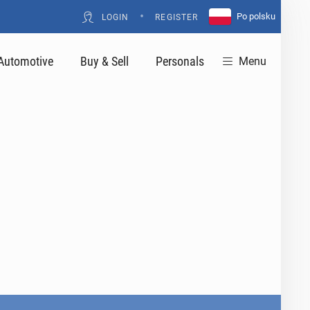
•
Po polsku
LOGIN
REGISTER
Automotive
Buy & Sell
Personals
Menu