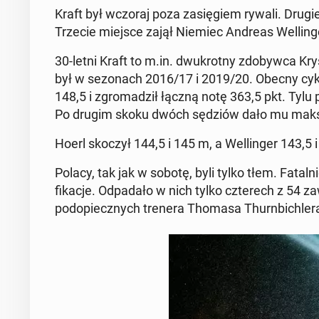
Kraft był wczoraj poza za­sięgiem rywali. Drugie
Trzecie miejsce zajął Niemiec Andreas Welling
30-letni Kraft to m.in. dwukrot­ny zdoby­w­ca Krysz
był w se­zonach 2016/17 i 2019/20. Obecny cykl
148,5 i zgro­madz­ił łączną notę 363,5 pkt. Tyl
Po drugim skoku dwóch sędziów dało mu maksy
Hoerl skoczył 144,5 i 145 m, a Wellinger 143,5 i
Polacy, tak jak w sobotę, byli tylko tłem. Fa­tal­
fikac­je. Odpadało w nich tylko czterech z 54 z
podopiecznych trenera Thomasa Thurn­bich­lera -