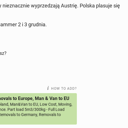
ez­nacznie wyprzedza­ją Austrię. Polska plasuje się
am­mer 2 i 3 grudnia.
isz?
HOW TO ADD?
vals to Europe, Man & Van to EU
land, Man&Van to EU, Low Cost, Moving,
ce. Part load 5m3/300kg - Full Load
emovals to Germany, Removals to