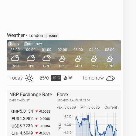
Weather
•
London
CHANGE
Today
Tomorrow
23:00
00:00
01:00
02:00
03:00
04:00
05:00
05:35
19°C
19°C
17°C
16°C
14°C
12°C
11°C
Today
Tomorrow
25°C
27°C
10°C
1
36
NBP Exchange Rate
Forex
DATE: 7 AUGUST
UPDATED:
7 AUGUST, 22:00
5.0134
GBP
-0.0085
4.2982
EUR
-0.0068
3.7236
USD
-0.0084
4.6049
CHF
-0.0031