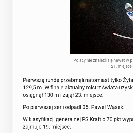
Polacy nie znaleźli się nawet w pi
21. miejsce.
Pier­wszą rundę prze­brnęli nato­mi­ast tylko Żył
129,5 m. W finale ak­tu­al­ny mistrz świata uzys
os­iągnął 130 m i zajął 23. miejsce.
Po pier­wszej serii odpadł 35. Paweł Wąsek.
W klasy­fikacji gen­er­al­nej PŚ Kraft o 70 pkt
zajmuje 19. miejsce.