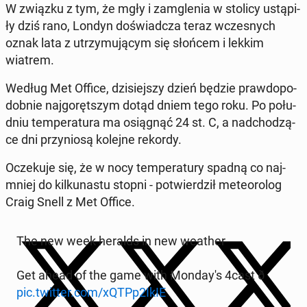
W związku z tym, że mgły i za­mgle­nia w stolicy ustą­pi­
ły dziś rano, Londyn do­świad­cza teraz wcze­snych
oznak lata z utrzy­mu­ją­cym się słońcem i lekkim
wiatrem.
Według Met Office, dzi­siej­szy dzień będzie praw­do­po­
dob­nie naj­go­ręt­szym dotąd dniem tego roku. Po po­łu­
dniu tem­pe­ra­tu­ra ma osią­gnąć 24 st. C, a nad­cho­dzą­
ce dni przy­nio­są kolejne rekordy.
Ocze­ku­je się, że w nocy tem­pe­ra­tu­ry spadną co naj­
mniej do kil­ku­na­stu stopni - po­twier­dził me­te­oro­log
Craig Snell z Met Office.
The new week heralds in new weather
Get ahead of the game with Mon­day­'s 4cast ð
pic.twitter.com/xQTPp2IkIE