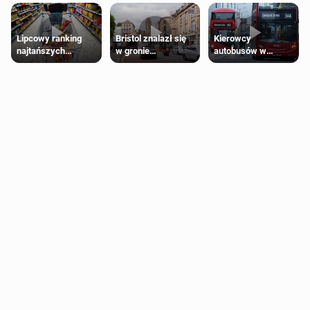
Lipcowy ranking
Bristol znalazł się
Kierowcy
najtańszych
w gronie
autobusów w
supermarketów
najlepszych
Londynie
kierunków podróży
zapowiadają strajki
na świecie