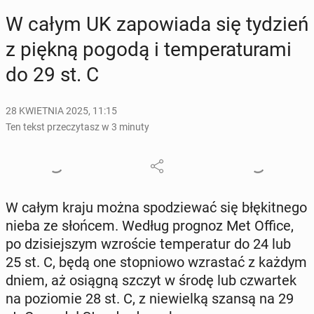
W całym UK za­po­wia­da się tydzień
z piękną pogodą i tem­pe­ra­tu­ra­mi
do 29 st. C
28 KWIETNIA 2025, 11:15
Ten tekst przeczytasz w 3 minuty
W całym kraju można spo­dzie­wać się błę­kit­ne­go
nieba ze słońcem. Według prognoz Met Office,
po dzi­siej­szym wzro­ście tem­pe­ra­tur do 24 lub
25 st. C, będą one stop­nio­wo wzra­stać z każdym
dniem, aż osiągną szczyt w środę lub czwar­tek
na po­zio­mie 28 st. C, z nie­wiel­ką szansą na 29