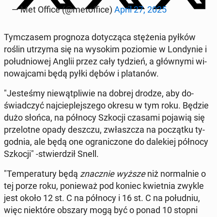
— Met Office (@me­tof­fi­ce)
April 27, 2025
Tym­cza­sem pro­gno­za do­ty­czą­ca stę­że­nia pyłków
roślin utrzyma się na wysokim po­zio­mie w Lon­dy­nie i
po­łu­dnio­wej Anglii przez cały tydzień, a głów­ny­mi wi­
no­waj­ca­mi będą pyłki dębów i pla­ta­nów.
"Je­ste­śmy nie­wąt­pli­wie na dobrej drodze, aby do­
świad­czyć naj­cie­plej­sze­go okresu w tym roku. Będzie
dużo słońca, na północy Szkocji czasami pojawią się
prze­lot­ne opady deszczu, zwłasz­cza na po­cząt­ku ty­
go­dnia, ale będą one ogra­ni­czo­ne do da­le­kiej północy
Szkocji" -stwier­dził Snell.
"Tem­pe­ra­tu­ry będą
znacz­nie wyższe
niż nor­mal­nie o
tej porze roku, po­nie­waż pod koniec kwiet­nia zwykle
jest około 12 st. C na północy i 16 st. C na po­łu­dniu,
więc nie­któ­re obszary mogą być o ponad 10 stopni