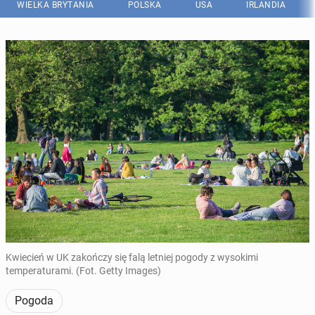
WIELKA BRYTANIA
POLSKA
USA
IRLANDIA
Kwiecień w UK zakończy się falą letniej pogody z wysokimi
temperaturami. (Fot. Getty Images)
Pogoda