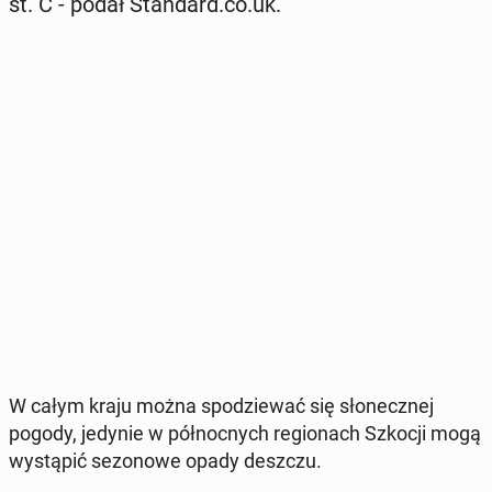
st. C - podał Stan­dard.co.uk.
W całym kraju można spo­dzie­wać się sło­necz­nej
pogody, jedynie w pół­noc­nych re­gio­nach Szkocji mogą
wy­stą­pić se­zo­no­we opady deszczu.