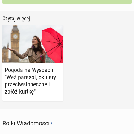
Czytaj więcej
Pogoda na Wyspach:
"Weź parasol, okulary
prze­ciw­sło­necz­ne i
załóż kurtkę"
›
Rolki Wiadomości