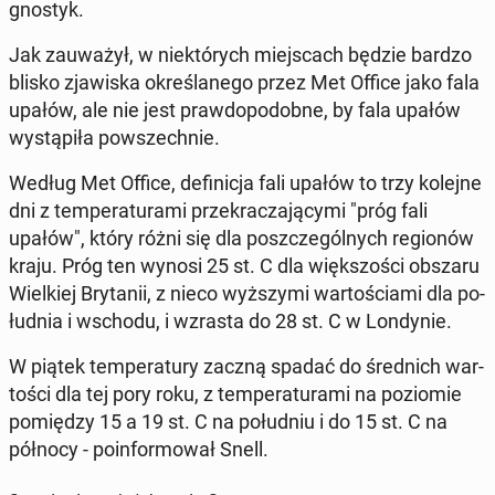
gno­styk.
Jak za­uwa­żył, w nie­któ­rych miej­scach będzie bardzo
blisko zja­wi­ska okre­śla­ne­go przez Met Office jako fala
upałów, ale nie jest praw­do­po­dob­ne, by fala upałów
wy­stą­pi­ła po­wszech­nie.
Według Met Office, de­fi­ni­cja fali upałów to trzy kolejne
dni z tem­pe­ra­tu­ra­mi prze­kra­cza­ją­cy­mi "próg fali
upałów", który różni się dla po­szcze­gól­nych re­gio­nów
kraju. Próg ten wynosi 25 st. C dla więk­szo­ści obszaru
Wiel­kiej Bry­ta­nii, z nieco wyż­szy­mi war­to­ścia­mi dla po­
łu­dnia i wschodu, i wzrasta do 28 st. C w Lon­dy­nie.
W piątek tem­pe­ra­tu­ry zaczną spadać do śred­nich war­
to­ści dla tej pory roku, z tem­pe­ra­tu­ra­mi na po­zio­mie
po­mię­dzy 15 a 19 st. C na po­łu­dniu i do 15 st. C na
północy - po­in­for­mo­wał Snell.