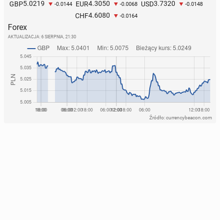
5.0219
4.3050
3.7320
GBP
EUR
USD
-0.0144
-0.0068
-0.0148
4.6080
CHF
-0.0164
Forex
AKTUALIZACJA:
6 SIERPNIA, 21:30
Źródło: currencybeacon.com