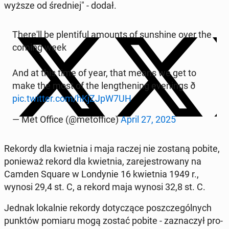
wyższe od śred­niej" - dodał.
The­re­'ll be plen­ti­ful amounts of sun­shi­ne over the
coming week
And at this time of year, that means we get to
make the most of the leng­the­ning eve­nings ð
pic.twitter.com/hKjZJpW7UH
— Met Office (@me­tof­fi­ce)
April 27, 2025
Rekordy dla kwiet­nia i maja raczej nie zostaną pobite,
po­nie­waż rekord dla kwiet­nia, za­re­je­stro­wa­ny na
Camden Square w Lon­dy­nie 16 kwiet­nia 1949 r.,
wynosi 29,4 st. C, a rekord maja wynosi 32,8 st. C.
Jednak lo­kal­nie rekordy do­ty­czą­ce po­szcze­gól­nych
punktów pomiaru mogą zostać pobite - za­zna­czył pro­