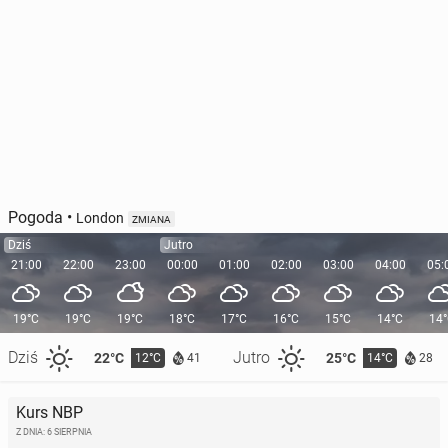
Pogoda
•
London
ZMIANA
Dziś
Jutro
21:00
22:00
23:00
00:00
01:00
02:00
03:00
04:00
05:
19°C
19°C
19°C
18°C
17°C
16°C
15°C
14°C
14
Dziś
Jutro
22°C
25°C
12°C
14°C
41
28
Kurs NBP
Z DNIA: 6 SIERPNIA