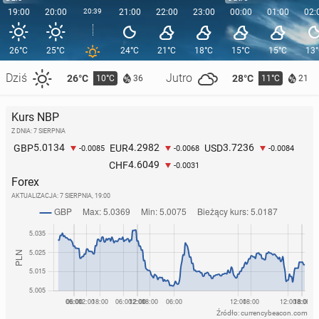
19:00
20:00
20:39
21:00
22:00
23:00
00:00
01:00
02:
26°C
25°C
24°C
21°C
18°C
15°C
15°C
13
Dziś
Jutro
26°C
28°C
10°C
11°C
36
21
Kurs NBP
Z DNIA: 7 SIERPNIA
5.0134
4.2982
3.7236
GBP
EUR
USD
-0.0085
-0.0068
-0.0084
4.6049
CHF
-0.0031
Forex
AKTUALIZACJA:
7 SIERPNIA, 19:00
Źródło: currencybeacon.com