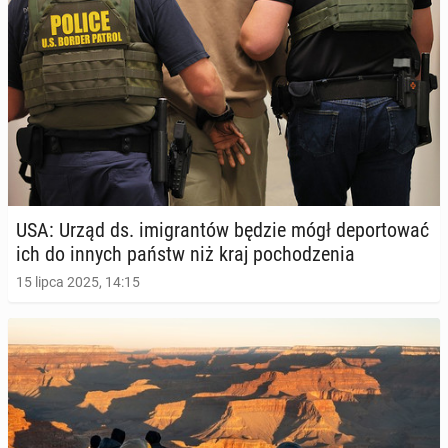
USA: Urząd ds. imi­gran­tów będzie mógł de­por­to­wać
ich do innych państw niż kraj po­cho­dze­nia
15 lipca 2025, 14:15