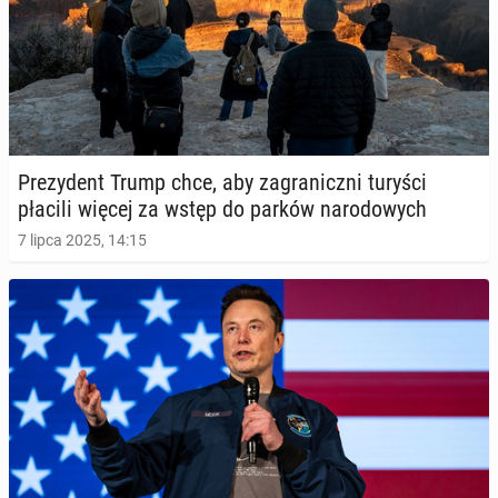
Pre­zy­dent Trump chce, aby za­gra­nicz­ni turyści
płacili więcej za wstęp do parków na­ro­do­wych
7 lipca 2025, 14:15