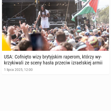
USA: Cof­nię­to wizy bry­tyj­skim raperom, którzy wy­
krzy­ki­wa­li ze sceny hasła przeciw izra­el­skiej armii
1 lipca 2025, 12:00