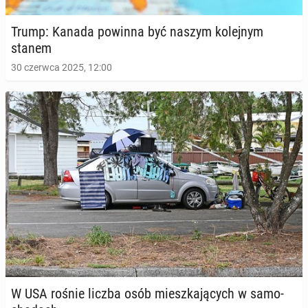
Trump: Kanada powinna być naszym ko­lej­nym
stanem
30 czerwca 2025, 12:00
W USA rośnie liczba osób miesz­ka­ją­cych w sa­mo­