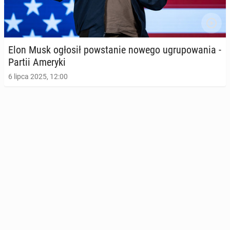
Elon Musk ogłosił po­wsta­nie nowego ugru­po­wa­nia -
Partii Ameryki
6 lipca 2025, 12:00