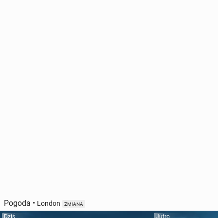
Pogoda
•
London
ZMIANA
Dziś
Jutro