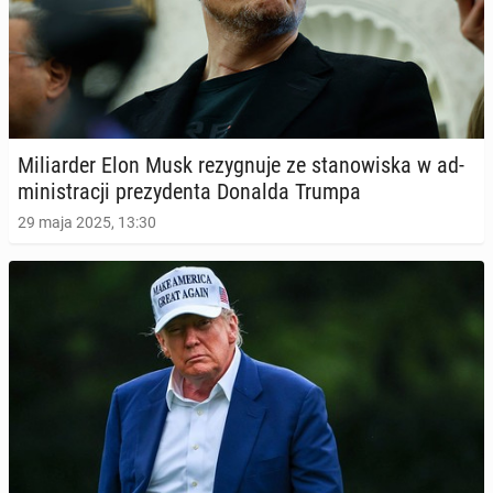
Mi­liar­der Elon Musk re­zy­gnu­je ze sta­no­wi­ska w ad­
mi­ni­stra­cji pre­zy­den­ta Donalda Trumpa
29 maja 2025, 13:30