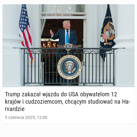
Trump zakazał wjazdu do USA oby­wa­te­lom 12
krajów i cu­dzo­ziem­com, chcącym stu­dio­wać na Ha­
rvar­dzie
5 czerwca 2025, 12:00