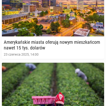
Ame­ry­kań­skie miasta oferują nowym miesz­kań­com
nawet 15 tys. dolarów
23 czerwca 2025, 14:00