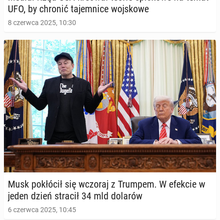
UFO, by chronić ta­jem­ni­ce woj­sko­we
8 czerwca 2025, 10:30
Musk po­kłó­cił się wczoraj z Trumpem. W efekcie w
jeden dzień stracił 34 mld dolarów
6 czerwca 2025, 10:45