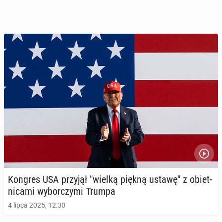
Kongres USA przyjął "wielką piękną ustawę" z obiet­
ni­ca­mi wy­bor­czy­mi Trumpa
4 lipca 2025, 12:30