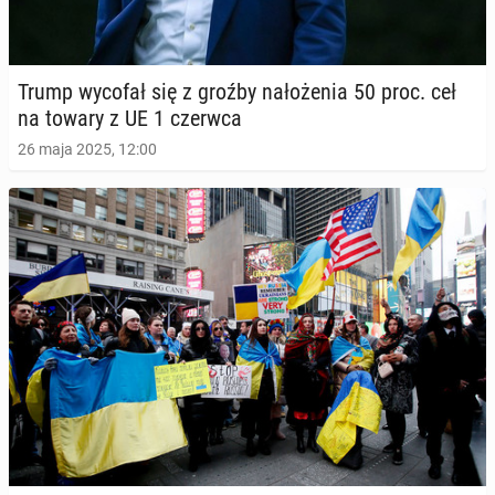
Trump wycofał się z groźby na­ło­że­nia 50 proc. ceł
na towary z UE 1 czerwca
26 maja 2025, 12:00