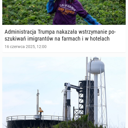
Ad­mi­ni­stra­cja Trumpa na­ka­za­ła wstrzy­ma­nie po­
szu­ki­wań imi­gran­tów na farmach i w ho­te­lach
16 czerwca 2025, 12:00