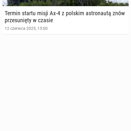
Termin startu misji Ax-4 z polskim astro­nau­tą znów
prze­su­nię­ty w czasie
12 czerwca 2025, 15:00