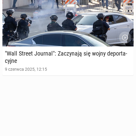
"Wall Street Journal": Za­czy­na­ją się wojny de­por­ta­
cyj­ne
9 czerwca 2025, 12:15