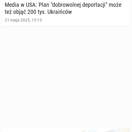
Media w USA: Plan "do­bro­wol­nej de­por­ta­cji" może
też objąć 200 tys. Ukra­iń­ców
21 maja 2025, 13:15