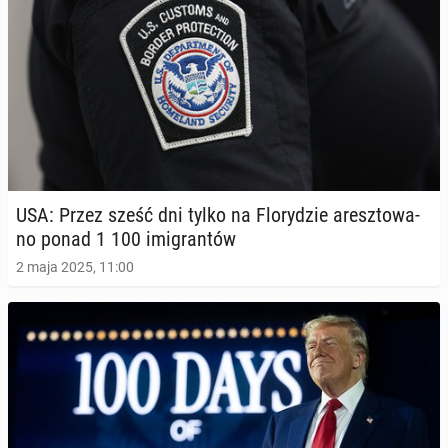
USA: Przez sześć dni tylko na Flo­ry­dzie aresz­to­wa­
no ponad 1 100 imi­gran­tów
2 maja 2025, 11:00