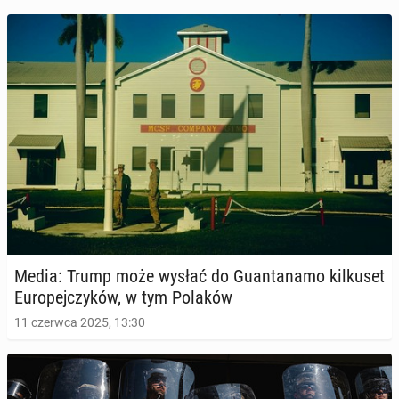
Media: Trump może wysłać do Gu­an­ta­na­mo kil­ku­set
Eu­ro­pej­czy­ków, w tym Polaków
11 czerwca 2025, 13:30