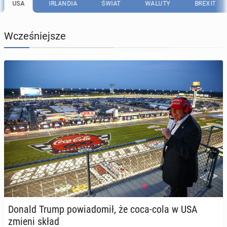
USA
IRLANDIA
ŚWIAT
WALUTY
BREXIT
Wcześniejsze
Donald Trump po­wia­do­mił, że coca-cola w USA
zmieni skład