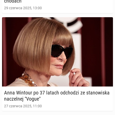
cho­dach
29 czerwca 2025, 13:00
Anna Wintour po 37 latach od­cho­dzi ze sta­no­wi­ska
na­czel­nej "Vogue"
27 czerwca 2025, 11:00