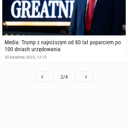
Media: Trump z naj­niż­szym od 80 lat po­par­ciem po
100 dniach urzę­do­wa­nia
30 kwietnia 2025, 13:15
2/4