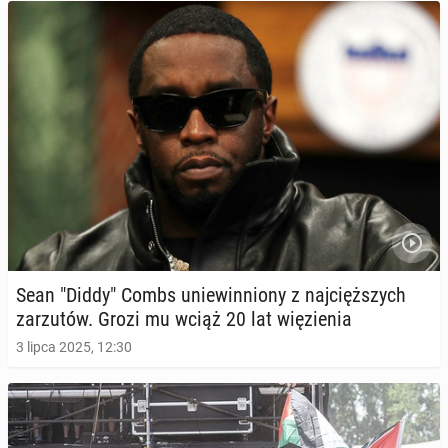
Sean "Diddy" Combs unie­win­nio­ny z naj­cięż­szych
za­rzu­tów. Grozi mu wciąż 20 lat wię­zie­nia
3 lipca 2025, 12:30