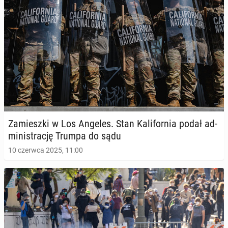
Za­miesz­ki w Los Angeles. Stan Ka­li­for­nia podał ad­
mi­ni­stra­cję Trumpa do sądu
10 czerwca 2025, 11:00