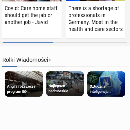
Covid: Care home staff
There is a short­age of
should get the jab or
pro­fes­sion­als in
another job - Javid
Germany. Most in the
health and care sectors
›
Rolki Wiadomości
Najlepsze
Anglia rozszerza
Sztuczna
nadmorskie
program 50-
inteligencja
miasteczko blisko
procentowych
próbowała oszukać
Londynu
zniżek kolejowych
człowieka
na 18-latków