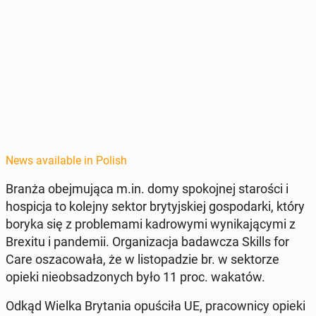
News available in Polish
Branża obe­j­mu­ją­ca m.in. domy spoko­jnej staroś­ci i
hos­pic­ja to kolejny sektor bry­tyjskiej gospo­dar­ki, który
boryka się z prob­le­ma­mi kadrowy­mi wynika­ją­cy­mi z
Brexitu i pan­demii. Or­ga­ni­za­c­ja badaw­cza Skills for
Care os­za­cow­ała, że w listopadzie br. w sek­torze
opieki nieob­sad­zonych było 11 proc. wakatów.
Odkąd Wielka Bry­ta­nia op­uś­ciła UE, pra­cown­i­cy opieki