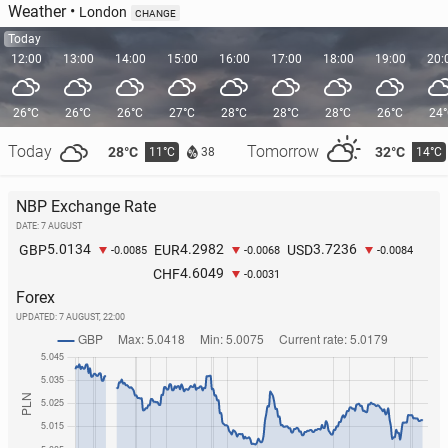
Weather
•
London
CHANGE
Today
12:00
13:00
14:00
15:00
16:00
17:00
18:00
19:00
20:
26°C
26°C
26°C
27°C
28°C
28°C
28°C
26°C
24
Today
Tomorrow
28°C
32°C
11°C
14°C
38
NBP Exchange Rate
DATE: 7 AUGUST
5.0134
4.2982
3.7236
GBP
EUR
USD
-0.0085
-0.0068
-0.0084
4.6049
CHF
-0.0031
Forex
UPDATED:
7 AUGUST, 22:00