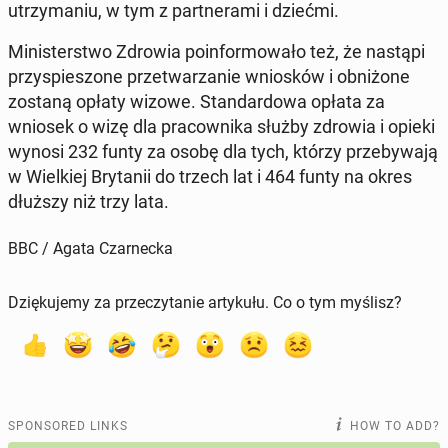
utrzy­ma­niu, w tym z part­nera­mi i dziećmi.
Min­is­terst­wo Zdrowia poin­for­mowało też, że nastąpi
przyspies­zone przetwarzanie wniosków i ob­niżone
zostaną opłaty wizowe. Stan­dar­d­owa opłata za
wniosek o wizę dla pra­cown­i­ka służby zdrowia i opieki
wynosi 232 funty za osobę dla tych, którzy prze­by­wa­ją
w Wielkiej Bry­tanii do trzech lat i 464 funty na okres
dłuższy niż trzy lata.
BBC / Agata Czarnecka
Dziękujemy za przeczytanie artykułu. Co o tym myślisz?
SPONSORED LINKS
HOW TO ADD?