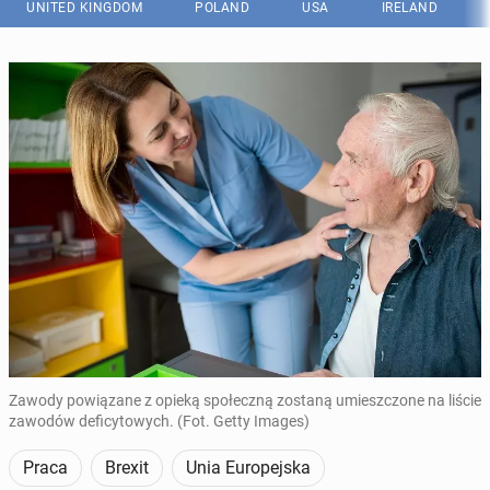
UNITED KINGDOM
POLAND
USA
IRELAND
Zawody powiązane z opieką społeczną zostaną umieszczone na liście
zawodów deficytowych. (Fot. Getty Images)
Praca
Brexit
Unia Europejska