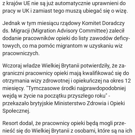
z krajów UE nie są już au­tomaty­cznie up­rawnieni do
pracy w UK i zamiast tego muszą ubiegać się o wizę.
Jednak w tym miesiącu rządowy Komitet Do­rad­czy
ds. Mi­gracji (Mi­gra­tion Ad­vi­so­ry Com­mit­tee) zalecił
dodanie pra­cown­ików opieki do listy zawodów defi­cy­
towych, co ma pomóc mi­grantom w uzyska­niu wiz
pra­cown­iczych.
Wczoraj władze Wielkiej Bry­tanii potwierdz­iły, że za­
graniczni pra­cown­i­cy opieki mają kwal­i­fikować się do
otrzy­ma­nia wizy zdrowot­nej i opiekuńczej na okres 12
miesię­cy. "Tym­cza­sowe środki na­jpraw­dopodob­niej
wejdą w życie na początku przyszłego roku" -
przekaza­ło bry­tyjskie Min­is­terst­wo Zdrowia i Opieki
Społecznej.
Resort dodał, że pra­cown­i­cy opieki będą mogli prze­
nieść się do Wielkiej Bry­tanii z osobami, które są na ich