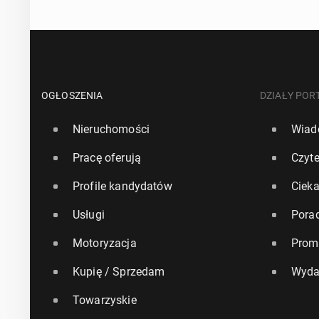
OGŁOSZENIA
DZIAŁY POR
Nieruchomości
Wiad
Pracę oferują
Czyte
Profile kandydatów
Ciek
Usługi
Pora
Motoryzacja
Prom
Kupię / Sprzedam
Wyda
Towarzyskie