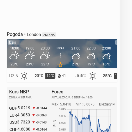
Pogoda
•
London
ZMIANA
Dziś
Jutro
18:00
19:00
20:00
20:41
21:00
22:00
23:00
00:00
23°C
23°C
22°C
21°C
19°C
16°C
16°C
Dziś
Jutro
23°C
25°C
12°C
13°C
41
Kurs NBP
Forex
Z DNIA: 6 SIERPNIA
AKTUALIZACJA:
6 SIERPNIA, 18:00
5.0219
GBP
-0.0144
4.3050
EUR
-0.0068
3.7320
USD
-0.0148
4.6080
CHF
-0.0164