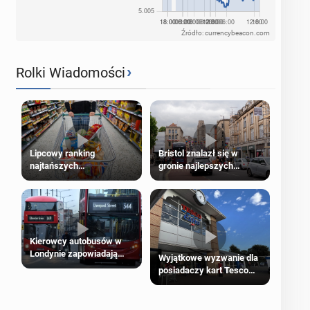
Źródło: currencybeacon.com
›
Rolki Wiadomości
Lipcowy ranking
Bristol znalazł się w
najtańszych
gronie najlepszych
supermarketów
kierunków podróży na
świecie
Kierowcy autobusów w
Londynie zapowiadają
Wyjątkowe wyzwanie dla
strajki
posiadaczy kart Tesco
Clubcard!