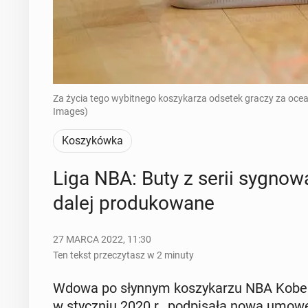
Za życia tego wybitnego koszykarza odsetek graczy za ocea
Images)
Koszykówka
Liga NBA: Buty z serii sy­gno­w
dalej pro­du­ko­wa­ne
27 MARCA 2022, 11:30
Ten tekst przeczytasz w 2 minuty
Wdowa po słynnym ko­szy­ka­rzu NBA Kobe Bry­a
w stycz­niu 2020 r., pod­pi­sa­ła nową umow