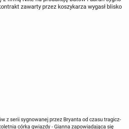
kon­trakt zawarty przez ko­szy­ka­rza wygasł blisko
z serii sy­gno­wa­nej przez Bryanta od czasu tra­gicz­
­sto­let­nia córka gwiazdy - Gianna za­po­wia­da­ją­ca się