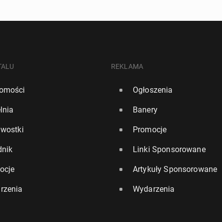
TALU
REKLAMA
omości
Ogłoszenia
lnia
Banery
awostki
Promocje
dnik
Linki Sponsorowane
ocje
Artykuły Sponsorowane
rzenia
Wydarzenia