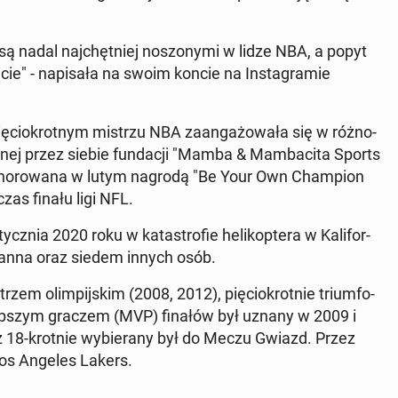
adal naj­chęt­niej no­szo­ny­mi w lidze NBA, a popyt
ie" - na­pi­sa­ła na swoim koncie na In­sta­gra­mie
­cio­krot­nym mistrzu NBA za­an­ga­żo­wa­ła się w róż­no­
­żo­nej przez siebie fun­da­cji "Mamba & Mam­ba­ci­ta Sports
ho­no­ro­wa­na w lutym nagrodą "Be Your Own Cham­pion
as finału ligi NFL.
­nia 2020 roku w ka­ta­stro­fie he­li­kop­te­ra w Ka­li­for­
 Gianna oraz siedem innych osób.
zem olim­pij­skim (2008, 2012), pię­cio­krot­nie trium­fo­
ep­szym graczem (MVP) finałów był uznany w 2009 i
ż 18-krotnie wy­bie­ra­ny był do Meczu Gwiazd. Przez
Los Angeles Lakers.