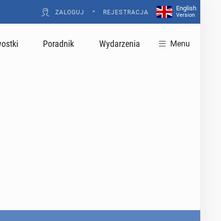
English
•
ZALOGUJ
REJESTRACJA
Version
ostki
Poradnik
Wydarzenia
Menu