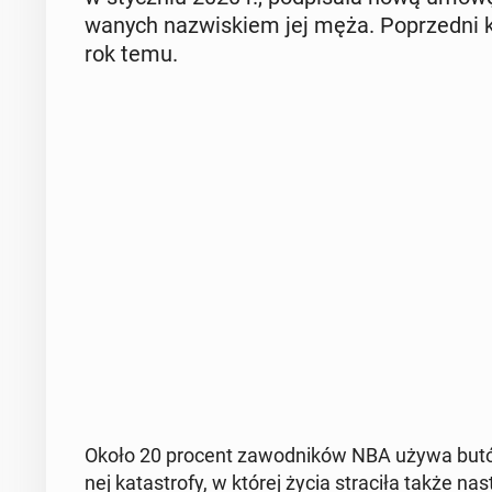
wa­nych na­zwi­skiem jej męża. Po­przed­ni 
rok temu.
Około 20 procent za­wod­ni­ków NBA używa butów 
nej ka­ta­stro­fy, w której życia stra­ci­ła także na