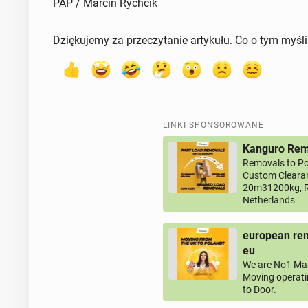
PAP / Marcin Rychcik
Dziękujemy za przeczytanie artykułu. Co o tym myśl
LINKI SPONSOROWANE
Kanguro Remo
Removals to Po
Custom Clearan
20m31200kg, R
Netherlands
european rem
eu
We are No1 Man
Moving operati
to Door.