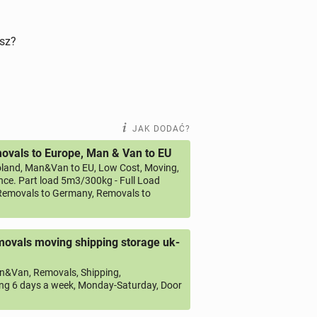
isz?
JAK DODAĆ?
vals to Europe, Man & Van to EU
land, Man&Van to EU, Low Cost, Moving,
ce. Part load 5m3/300kg - Full Load
emovals to Germany, Removals to
ovals moving shipping storage uk-
&Van, Removals, Shipping,
ng 6 days a week, Monday-Saturday, Door