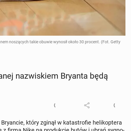
nem noszących takie obuwie wynosił około 30 procent. (Fot. Getty
a­nej na­zwi­skiem Bryanta będą
n­cie, który zginął w ka­ta­stro­fie he­li­kop­te­ra
ę z firmą Nike na pro­duk­cję butów i ubrań sy­gno­