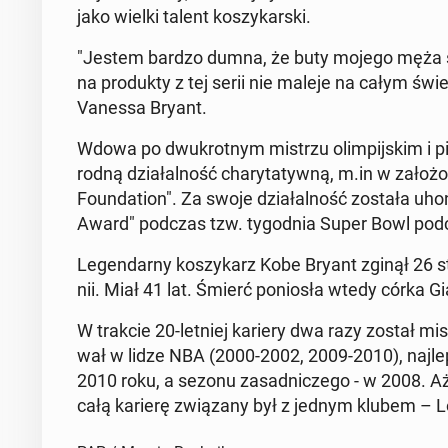
jako wielki talent ko­szy­kar­ski.
"Jestem bardzo dumna, że buty mojego męża są n
na pro­duk­ty z tej serii nie maleje na całym świec
Vanessa Bryant.
Wdowa po dwu­krot­nym mistrzu olim­pij­skim i pię
rod­ną dzia­łal­ność cha­ry­ta­tyw­ną, m.in w za­ło
Fo­un­da­tion". Za swoje dzia­łal­ność została u
Award" podczas tzw. ty­go­dnia Super Bowl podcz
Le­gen­dar­ny ko­szy­karz Kobe Bryant zginął 26 stycz
nii. Miał 41 lat. Śmierć po­nio­sła wtedy córka
W trakcie 20-letniej kariery dwa razy został mi­str
wał w lidze NBA (2000-2002, 2009-2010), naj­l
2010 roku, a sezonu za­sad­ni­cze­go - w 2008. A
całą karierę zwią­za­ny był z jednym klubem – 